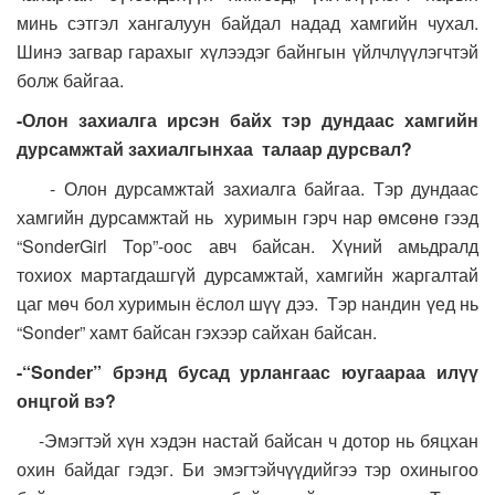
минь сэтгэл хангалуун байдал надад хамгийн чухал.
Шинэ загвар гарахыг хүлээдэг байнгын үйлчлүүлэгчтэй
болж байгаа.
-Олон захиалга ирсэн байх тэр дундаас хамгийн
дурсамжтай захиалгынхаа талаар дурсвал?
- Олон дурсамжтай захиалга байгаа. Тэр дундаас
хамгийн дурсамжтай нь хуримын гэрч нар өмсөнө гээд
“SonderGirl Top”-оос авч байсан. Хүний амьдралд
тохиох мартагдашгүй дурсамжтай, хамгийн жаргалтай
цаг мөч бол хуримын ёслол шүү дээ. Тэр нандин үед нь
“Sonder” хамт байсан гэхээр сайхан байсан.
-“Sonder” брэнд бусад урлангаас юугаараа илүү
онцгой вэ?
-Эмэгтэй хүн хэдэн настай байсан ч дотор нь бяцхан
охин байдаг гэдэг. Би эмэгтэйчүүдийгээ тэр охиныгоо