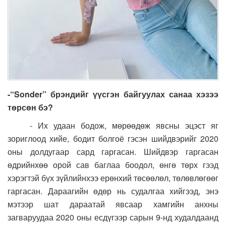
-“Sonder” брэндийг үүсгэн байгуулах санаа хэзээ
төрсөн бэ?
- Их удаан бодож, мөрөөдөж явсны эцэст яг
зориглоод хийе, бодит болгоё гэсэн шийдвэрийг 2020
оны долдугаар сард гаргасан. Шийдвэр гаргасан
өдрийнхөө орой сав баглаа боодол, өнгө төрх гээд
хэрэгтэй бүх зүйлийнхээ ерөнхий төсөөлөл, төлөвлөгөөг
гаргасан. Дараагийн өдөр нь судалгаа хийгээд, энэ
мэтээр шат дараатай явсаар хамгийн анхны
загваруудаа 2020 оны есдүгээр сарын 9-нд худалдаанд