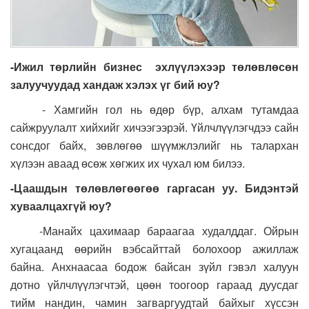
-Ижил төрлийн бизнес эхлүүлэхээр төлөвлөсөн
залуучуудад хандаж хэлэх үг бий юу?
- Хамгийн гол нь өдөр бүр, алхам тутамдаа
сайжруулалт хийхийг хичээгээрэй. Үйлчлүүлэгчдээ сайн
сонсдог байх, зөвлөгөө шүүмжлэлийг нь талархан
хүлээн аваад өсөж хөгжих их чухал юм билээ.
-Цаашдын төлөвлөгөөгөө гаргасан уу. Бидэнтэй
хуваалцахгүй юу?
-Манайх цахимаар бараагаа худалддаг. Ойрын
хугацаанд өөрийн вэбсайттай болохоор ажиллаж
байна. Анхнаасаа бодож байсан зүйл гэвэл халуун
дотно үйлчлүүлэгчтэй, цөөн тоогоор гараад дуусдаг
тийм нандин, чамин загваргуудтай байхыг хүссэн