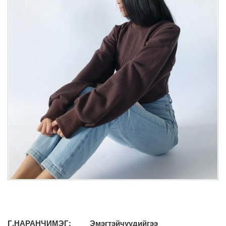
Г.НАРАНЧИМЭГ: Эмэгтэйчүүдийгээ