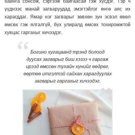
байнга сонсож, сэргээж байгаасай гэж хүсдэг. Тэр ч
үүднээс манай загваруудад эмэгтэйлэг өнгө аяс их
харагддаг. Ямар нэг загварыг зөвхөн зун эсвэл өвөл
өмсөх гэж ялгалгүй, бүх улиралд өмсөх тохиромжтой
хувцас гаргахыг хичээдэг.
Богино хугацаанд трэнд болоод
дуусах загварыг биш хэзээ ч гаргаж
ирээд өмссөн тухайн хүнийг өөдрөг,
өөртөө итгэлтэй сайхан харагдуулах
загварыг гаргахыг хичээдэг.