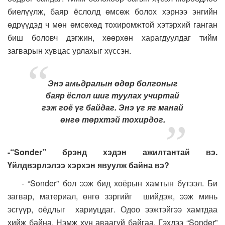
биелүүлж, баяр ёслолд өмсөж болох хэрнээ энгийн
өдрүүдэд ч мөн өмсөхөд тохиромжтой хэтэрхий ганган
биш боловч дэгжин, хөөрхөн харагдуулдаг тийм
загварын хувцас урлахыг хүссэн.
Энэ амьдралын өдөр болгоныг
баяр ёслол шиг туулах учиртай
гэж гоё үг байдаг. Энэ үг яг манай
өнгө төрхтэй тохирдог.
-“Sonder” брэнд хэдэн ажилтантай вэ.
Үйлдвэрлэлээ хэрхэн явуулж байна вэ?
- “Sonder” бол ээж бид хоёрын хамтын бүтээл. Би
загвар, материал, өнгө зэргийг шийдэж, ээж минь
эсгүүр, оёдлыг хариуцдаг. Одоо ээжтэйгээ хамтдаа
хийж байна. Нэмж хүн аваагүй байгаа. Гэхдээ “Sonder”