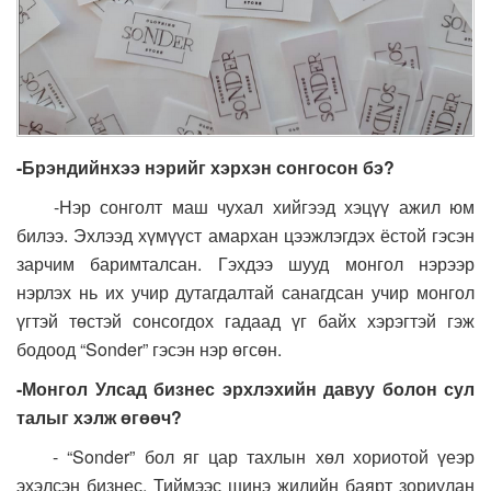
-Брэндийнхээ нэрийг хэрхэн сонгосон бэ?
-Нэр сонголт маш чухал хийгээд хэцүү ажил юм
билээ. Эхлээд хүмүүст амархан цээжлэгдэх ёстой гэсэн
зарчим баримталсан. Гэхдээ шууд монгол нэрээр
нэрлэх нь их учир дутагдалтай санагдсан учир монгол
үгтэй төстэй сонсогдох гадаад үг байх хэрэгтэй гэж
бодоод “Sonder” гэсэн нэр өгсөн.
-Монгол Улсад бизнес эрхлэхийн давуу болон сул
талыг хэлж өгөөч?
- “Sonder” бол яг цар тахлын хөл хориотой үеэр
эхэлсэн бизнес. Тиймээс шинэ жилийн баярт зориулан