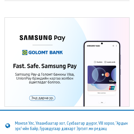
Монгол Улс, Улаанбаатар хот, Сүхбаатар дүүрэг, VIII хороо, "Ардын
эрх"-ийн байр, Гуравдугаар давхарт Эргэлт.мн редакц