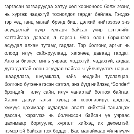
гаргасан загваруудаа хатуу хөл хорионоос болж эзэнд
нь хүргэж чадахгүй тохиолдол гардаг байлаа. Гэхдээ
тэр үед ганц манай брэнд биш, дэлхий нийтээрээ энэ
асуудалтай нүүр тулгарч байсан учир сэтгэлийн
хаттайгаар даваад л гарсан. Өөр олон бэрхшээл
асуудал алхам тутамд гардаг. Тэр болгонд аргыг нь
олоод илүү сайжруулаад, хөгжөөд даваад гардаг.
Анхны бизнес минь учраас мэдэхгүй, чадахгүй, алдаа
дутагдалтай олон асуудал байгаа ч үйлчлүүлэгч нарын
шаардлага, шүүмжлэл, найз нөхдийн туслалцаа,
болгоно бүтээнэ гэсэн сэтгэл, энэ бүгд нийлээд “Sonder”
брэндийг илүү сайн, илүү чанартай болгож байгаа.
Харин давуу талын хувьд яг коронавирус дэгдээд
хүмүүс цахимаар худалдан авалт хийхтэй танилцаж
дассан, хэрэглээ нь болчихсон байсан үе учраас
цахимаар борлуулж, хүргэлт хийхэд их дөхөмтэй,
нэмэртэй байсан гэж боддог. Бас манайхаар үйлчлүүлч