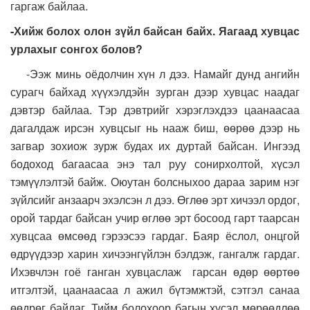
гаргаж байлаа.
-Хийж болох олон зүйл байсан байх. Яагаад хувцас
урлахыг сонгох болов?
-Ээж минь оёдолчин хүн л дээ. Намайг дунд ангийн
сурагч байхад хүүхэлдэйн зурган дээр хувцас наадаг
дэвтэр байлаа. Тэр дэвтрийг хэрэглэхдээ цаанаасаа
дагалдаж ирсэн хувцсыг нь нааж биш, өөрөө дээр нь
загвар зохиож зурж будах их дуртай байсан. Ингээд
бодоход багаасаа энэ тал руу сонирхолтой, хүсэл
тэмүүлэлтэй байж. Оюутан болсныхоо дараа зарим нэг
зүйлсийг анзаарч эхэлсэн л дээ. Өглөө эрт хичээл ордог,
орой тардаг байсан учир өглөө эрт босоод гарт таарсан
хувцсаа өмсөөд гэрээсээ гардаг. Баяр ёслол, онцгой
өдрүүдээр харин хичээнгүйлэн бэлдэж, гангалж гардаг.
Ихэвчлэн гоё ганган хувцаслаж гарсан өдөр өөртөө
итгэлтэй, цаанаасаа л ажил бүтэмжтэй, сэтгэл санаа
өөдрөг байдаг. Тийм болохоор багын хүсэл мөрөөдлөө