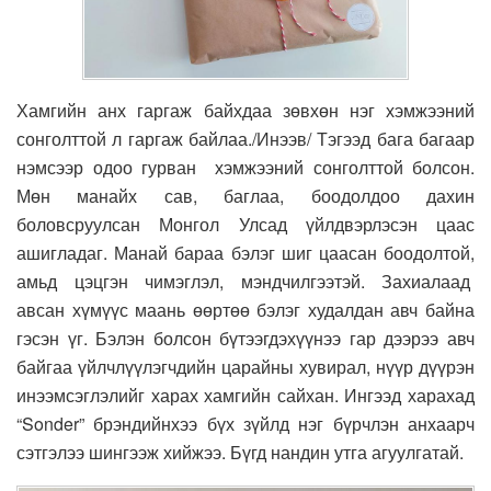
Хамгийн анх гаргаж байхдаа зөвхөн нэг хэмжээний
сонголттой л гаргаж байлаа./Инээв/ Тэгээд бага багаар
нэмсээр одоо гурван хэмжээний сонголттой болсон.
Мөн манайх сав, баглаа, боодолдоо дахин
боловсруулсан Монгол Улсад үйлдвэрлэсэн цаас
ашигладаг. Манай бараа бэлэг шиг цаасан боодолтой,
амьд цэцгэн чимэглэл, мэндчилгээтэй. Захиалаад
авсан хүмүүс маань өөртөө бэлэг худалдан авч байна
гэсэн үг. Бэлэн болсон бүтээгдэхүүнээ гар дээрээ авч
байгаа үйлчлүүлэгчдийн царайны хувирал, нүүр дүүрэн
инээмсэглэлийг харах хамгийн сайхан. Ингээд харахад
“Sonder” брэндийнхээ бүх зүйлд нэг бүрчлэн анхаарч
сэтгэлээ шингээж хийжээ. Бүгд нандин утга агуулгатай.