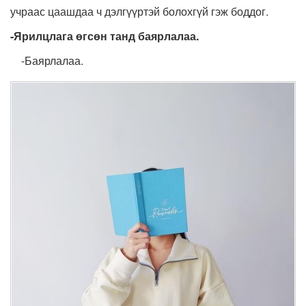
учраас цаашдаа ч дэлгүүртэй болохгүй гэж боддог.
-Ярилцлага өгсөн танд баярлалаа.
-Баярлалаа.