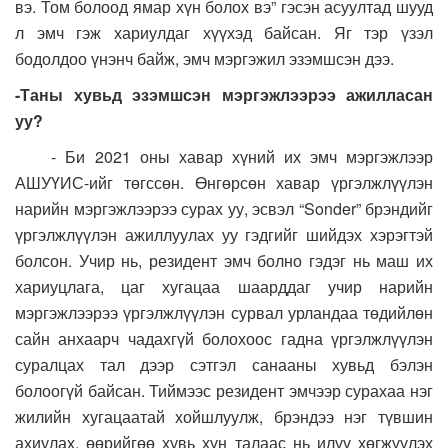
вэ. Том болоод ямар хүн болох вэ” гэсэн асуултад шууд
л эмч гэж хариулдаг хүүхэд байсан. Яг тэр үзэл
бодолдоо үнэнч байж, эмч мэргэжил эзэмшсэн дээ.
-Таны хувьд эзэмшсэн мэргэжлээрээ ажилласан
уу?
- Би 2021 оны хавар хүний их эмч мэргэжлээр
АШУҮИС-ийг төгссөн. Өнгөрсөн хавар үргэлжлүүлэн
нарийн мэргэжлээрээ сурах уу, эсвэл “Sonder” брэндийг
үргэлжлүүлэн ажиллуулах уу гэдгийг шийдэх хэрэгтэй
болсон. Учир нь, резидент эмч болно гэдэг нь маш их
хариуцлага, цаг хугацаа шаарддаг учир нарийн
мэргэжлээрээ үргэлжлүүлэн сурвал урландаа төдийлөн
сайн анхаарч чадахгүй болохоос гадна үргэлжлүүлэн
суралцах тал дээр сэтгэл санааны хувьд бэлэн
болоогүй байсан. Тиймээс резидент эмчээр сурахаа нэг
жилийн хугацаатай хойшлуулж, брэндээ нэг түвшин
ахиулах, өөрийгөө хувь хүн талаас нь илүү хөгжүүлэх