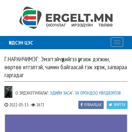
ҮНДСЭН ЦЭС
Toggle
navigati
Г.НАРАНЧИМЭГ: Эмэгтэйчүүдийгээ үргэлж дэгжин,
өөртөө итгэлтэй, чамин байгаасай гэж хүсэж, загвараа
гаргадаг
О. ЭРДЭНЭТУНГАЛАГ:
ЭДИЙН ЗАСАГ- ЭХ ОРОНДОО ҮЙЛДВЭРЛЭВ
2022-05-13,
2671
ХУВААЛЦАХ
ЖИРГЭХ