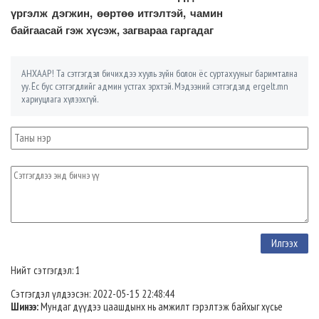
үргэлж дэгжин, өөртөө итгэлтэй, чамин
байгаасай гэж хүсэж, загвараа гаргадаг
АНХААР! Та сэтгэгдэл бичихдээ хууль зүйн болон ёс суртахууныг баримтална
уу. Ёс бус сэтгэгдлийг админ устгах эрхтэй. Мэдээний сэтгэгдэлд ergelt.mn
хариуцлага хүлээхгүй.
Нийт сэтгэгдэл: 1
Сэтгэгдэл үлдээсэн: 2022-05-15 22:48:44
Шинээ:
Мундаг дүүдээ цаашдынх нь амжилт гэрэлтэж байхыг хүсье