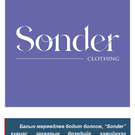
Багын мөрөөдлөө бодит болгож, “Sonder”
хувцас загварын брэндийг ээжийнхээ