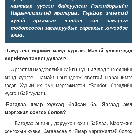
хамтаар үүсгэн байгуулсан Гэнэндоржийн
Наранчимэгтэй ярилцлаа. Тэрбээр эмэгтэй
хүний эрхэмсэг нандин зан чанарыг
тодотгосон загваруудыг гаргахыг хичээдэг
ажээ.
-Танд энэ өдрийн мэнд хүргэе. Манай уншигчдад
өөрийгөө танилцуулаач?
-Эргэлт.мн мэдээллийн сайтын уншигчдад энэ өдрийн
мэнд хүргэе. Намайг Гэнэндорж овогтой Наранчимэг
гэдэг. Хүний их эмч мэргэжилтэй. “Sonder” брэндийн
үүсгэн байгуулагч.
-Багадаа ямар хүүхэд байсан бэ. Яагаад эмч
мэргэжил сонгох болов?
-Багадаа энгийн, даруухан охин байлаа. Мэргэжил
сонгохын хувьд багааасаа л “Ямар мэргэжилтэй болох