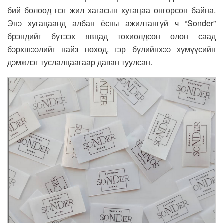
бий болоод нэг жил хагасын хугацаа өнгөрсөн байна.
Энэ хугацаанд албан ёсны ажилтангүй ч “Sonder”
брэндийг бүтээх явцад тохиолдсон олон саад
бэрхшээлийг найз нөхөд, гэр бүлийнхээ хүмүүсийн
дэмжлэг туслалцаагаар даван туулсан.