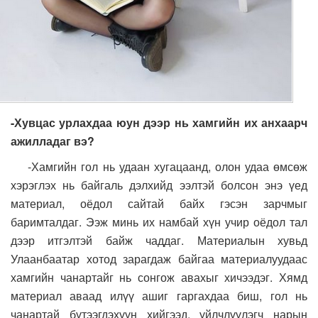
-Хувцас урлахдаа юун дээр нь хамгийн их анхаарч
ажилладаг вэ?
-Хамгийн гол нь удаан хугацаанд, олон удаа өмсөж
хэрэглэх нь байгаль дэлхийд ээлтэй болсон энэ үед
материал, оёдол сайтай байх гэсэн зарчмыг
баримталдаг. Ээж минь их намбай хүн учир оёдол тал
дээр итгэлтэй байж чаддаг. Материалын хувьд
Улаанбаатар хотод зарагдаж байгаа материалуудаас
хамгийн чанартайг нь сонгож авахыг хичээдэг. Хямд
материал аваад илүү ашиг гаргахдаа биш, гол нь
чанартай бүтээгдэхүүн хийгээд, үйлчлүүлэгч нарын