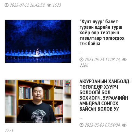
2025-07-11 16:42:38,
1523
"Хунт нуур" балет
гурван өдрийн турш
хоёр өөр театрын
тавилтаар тоглогдох
гэж байна
...
2025-06-24 14:08:23,
2286
АЮУРЗАНЫН ХАНБОЛД:
ТӨГӨЛДӨР ХУУРЧ
БОЛООГҮЙ БОЛ
ЗОХИОЛЧ, ЗУРААЧИЙН
АМЬДРАЛ СОНГОХ
БАЙСАН БОЛОВ УУ
...
2025-03-05 07:34:04,
7775