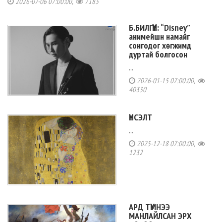
2026-07-06 07:00:00,
7183
Б.БИЛГҮҮН: “Disney”
анимейшн намайг
сонгодог хөгжимд
дуртай болгосон
...
2026-01-15 07:00:00,
40330
ҮНСЭЛТ
...
2025-12-18 07:00:00,
1232
АРД ТҮМНЭЭ
МАНЛАЙЛСАН ЭРХ