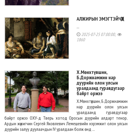
АЛЖИРЫН ЭМЭГТЭЙЧҮҮД
...
2025-07-25 07:00:00,
1860
Х.Мөнхтүвшин,
Б.Доржнамжин нар
дуурийн олон улсын
уралдаанд гуравдугаар
байрт оржээ
Х.Мөнхтүвшин, Б.Доржнамжин
нар дуурийн олон улсын
уралдаанд гуравдугаар
байрт оржээ ОХУ-д Тверь хотод Оросын дуурийн алдарт тенор,
Ардын жүжигчин Сергей Яковлевич Лемешевийн нэрэмжит олон улсын
дуурийн залуу дуулаачдын IV уралдаан болж өнд ...