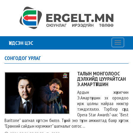
ҮНДСЭН ЦЭС
Toggle
navigati
СОНГОДОГ УРЛАГ
ТАЛЫН МОНГОЛООС
ДЭЛХИЙД ЦУУРАЙТСАН
Э.АМАРТҮВШИН
Ардын жүжигчин
Э.Амартүвшин эх орондоо
ирж цолны найраа нижгэр
тэмдэглэлээ. Тэрбээр сүүлд
Opera Star Awards”-аас “Best
Baritone” шагнал хүртсэн билээ. Түүний энэ түүхэн амжилтад баяр хүргэж
"Ерөнхий сайдын нэрэмжит" шагналыг олгос ...