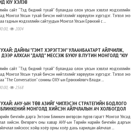
ИД ЮУ ХЭЛЭВ
ллийн сайт “Тэд бидний тухай” буландаа олон улсын хэвлэл мэдээллийн
дад Монгол Улсын тухай бичсэн нийтлэлийг хөрвүүлэн хүргэдэг. Тэгвэл энэ
аа гаднын мэдээллийн сайтуудын Монгол Улсын Ерөнхий с ...
00:00,
2004
УХАЙ: ДАЙНЫ "ГЭМТ ХЭРЭГТЭН" УЛААНБААТАРТ АЙЛЧИЛЖ,
 ДЭЭР АЛХСАН "ДАЛД" МЕССЭЖ БУЮУ В.ПУТИН МОНГОЛД "ЮУ
ллийн сайт “Тэд бидний тухай” буландаа олон улсын хэвлэл мэдээллийн
дад Монгол Улсын тухай бичсэн нийтлэлийг хөрвүүлэн хүргэдэг. Тэгвэл энэ
аа “The Conversation” сонины ОХУ-ын Ерөнхийлөгч Влади ...
00:00,
2568
УХАЙ: АНУ-ЫН ТӨВ АЗИЙГ ЧИГЛЭСЭН СТРАТЕГИЙН БОДЛОГО
 БЛИНКЕНИЙ МОНГОЛД ХИЙСЭН АЙЛЧЛАЛЫН АЧ ХОЛБОГДОЛ
рийн бичгийн дарга Энтони Блинкен өнгөрсөн пүрэв гарагт Монгол Улсад
лал хийсэн. Өнгөрөгч оны хавар АНУ-ын Төрийн нарийн бичгийн даргын
йлчлал хийснээс хойш хоёр орны хоёр дахь харилцан айлчлал ...