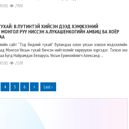
00:00,
2906
ТУХАЙ: В.ПУТИНТЭЙ ХИЙСЭН ДЭЭД ХЭМЖЭЭНИЙ
 МОНГОЛ РУУ НИССЭН А.ЛУКАШЕНКОГИЙН АМБИЦ БА ХОЁР
АА
ллийн сайт “Тэд бидний тухай” буландаа олон улсын хэвлэл мэдээллийн
дад Монгол Улсын тухай бичсэн нийтлэлийг хөрвүүлэн хүргэдэг. Тэгвэл энэ
аа Бүгд Найрамдах Беларусь Улсын Ерөнхийлөгч Александ ...
00:00,
2108
4
5
6
>
Last ›