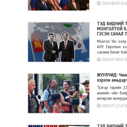
2024-08-05 07:
ТЭД БИДНИЙ Т
МОНГОЛТОЙ Х
ГЭСЭН САНАЛ 
Монгол Улс хоёр
АНУ, Европын хо
санамж бичиг байг
2024-07-30 07:
ЖУУЛЧИД: Чинг
хэрхэн амьдарч
Тулгар төрийн 2
жилийн ойн бая
өнгөрсөн жилүүдий
2024-07-12 07:
ТЭД БИДНИЙ 