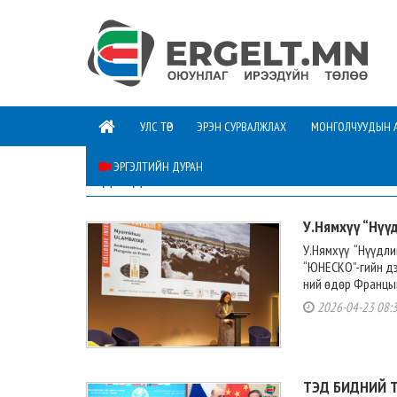
УЛС ТӨР
ЭРЭН СУРВАЛЖЛАХ
МОНГОЛЧУУДЫН 
ЭРГЭЛТИЙН ДУРАН
ТЭД БИДНИЙ ТУХАЙ
У.Нямхүү “Нүүд
У.Нямхүү “Нүүдл
“ЮНЕСКО”-гийн дэ
ний өдөр Францын
2026-04-23 08:
ТЭД БИДНИЙ Т