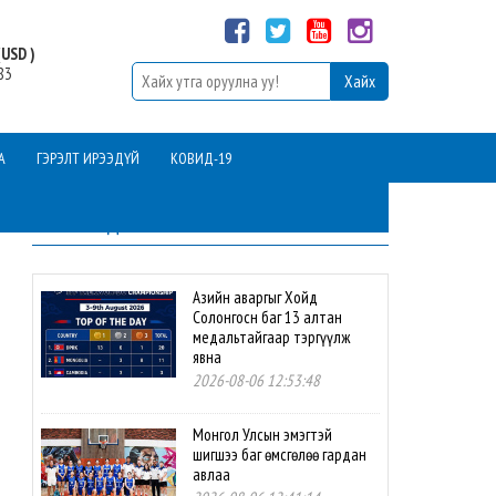
USD )
83
А
ГЭРЭЛТ ИРЭЭДҮЙ
КОВИД-19
ШИНЭ МЭДЭЭ
Азийн аваргыг Хойд
Солонгосн баг 13 алтан
медальтайгаар тэргүүлж
явна
2026-08-06 12:53:48
Монгол Улсын эмэгтэй
шигшээ баг өмсгөлөө гардан
авлаа