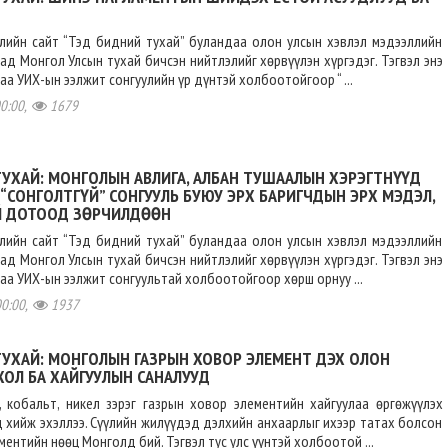
ллийн сайт “Тэд бидний тухай” буландаа олон улсын хэвлэл мэдээллийн
дад Монгол Улсын тухай бичсэн нийтлэлийг хөрвүүлэн хүргэдэг. Тэгвэл энэ
аа УИХ-ын ээлжит сонгуулийн үр дүнтэй холбоотойгоор “ ...
00:00,
1679
УХАЙ: МОНГОЛЫН АВЛИГА, АЛБАН ТУШААЛЫН ХЭРЭГТНҮҮД
“СОНГОЛТГҮЙ” СОНГУУЛЬ БУЮУ ЭРХ БАРИГЧДЫН ЭРХ МЭДЭЛ,
Й ДОТООД ЗӨРЧИЛДӨӨН
ллийн сайт “Тэд бидний тухай” буландаа олон улсын хэвлэл мэдээллийн
дад Монгол Улсын тухай бичсэн нийтлэлийг хөрвүүлэн хүргэдэг. Тэгвэл энэ
аа УИХ-ын ээлжит сонгуультай холбоотойгоор хөрш орнуу ...
00:00,
1937
ТУХАЙ: МОНГОЛЫН ГАЗРЫН ХОВОР ЭЛЕМЕНТ ДЭХ ОЛОН
ОЛ БА ХАЙГУУЛЫН САНАЛУУД
, кобальт, никел зэрэг газрын ховор элементийн хайгуулаа өргөжүүлэх
хийж эхэллээ. Сүүлийн жилүүдэд дэлхийн анхаарлыг ихээр татах болсон
ентийн нөөц Монголд бий. Тэгвэл тус улс үүнтэй холбоотой ...