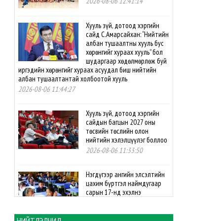
2026-08-06 12:41:14
Хууль зүй, дотоод хэргийн
сайд С.Амарсайхан: “Нийтийн
албан тушаалтны хууль бус
хөрөнгийг хураах хууль” бол
шударгаар хөдөлмөрлөж буй
иргэдийн хөрөнгийг хураах асуудал биш нийтийн
албан тушаалтантай холбоотой хууль
2026-08-06 11:44:27
Хууль зүй, дотоод хэргийн
сайдын багцын 2027 оны
төсвийн төслийн олон
нийтийн хэлэлцүүлэг боллоо
2026-08-06 11:33:50
Нэгдүгээр ангийн элсэлтийн
цахим бүртгэл наймдугаар
сарын 17-нд эхэлнэ
2026-08-06 11:05:34
НИЙТЛЭЛЧИД