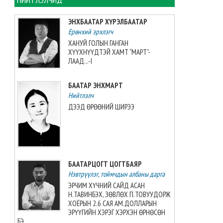
"Туул усан цогцолбор"
төслийн ТЭЗҮ боловсруулах
ЭНХБААТАР ХҮРЭЛБААТАР
ажил 90 хувийн гүйцэтгэлтэй
Ерөнхий эрхлэгч
үргэлжилж байна
ХАНУЙ ГОЛЫН ГАНГАН
2026-08-06 10:55:58
ХҮҮХНҮҮДТЭЙ ХАМТ “МАРТ”-
ЛААД...-I
Дорноговь аймгийн
өвөлжилтийн бэлтгэл 81.2
БААТАР ЭНХМАРТ
хувьтай байна
Нийтлэлч
2026-08-06 10:54:04
ДЭЭД ӨРӨӨНИЙ ШИРЭЭ
Т.Ням-Очир: Бие даалтын
долоо хоног нийслэл, орон
нутагт өөр өөр хугацаанд
болно
2026-08-06 10:53:48
БААТАРЦОГТ ЦОГТБАЯР
Нэвтрүүлэг, тоймчдын албаны дарга
Засгийн газар эм, эмнэлгийн
ЭРЧИМ ХҮЧНИЙ САЙД АСАН
хэрэглэгдэхүүнийг нэг эх
Н.ТАВИНБЭХ, ЗӨВЛӨХ П.ТОВУУДОРЖ
үүсвэрээс худалдан авах
ХОЁРЫН 2.6 САЯ АМ.ДОЛЛАРЫН
журмыг шинэчлэн баталжээ
ЭРҮҮГИЙН ХЭРЭГ ХЭРХЭН ӨРНӨСӨН
2026-08-06 10:31:47
БЭ