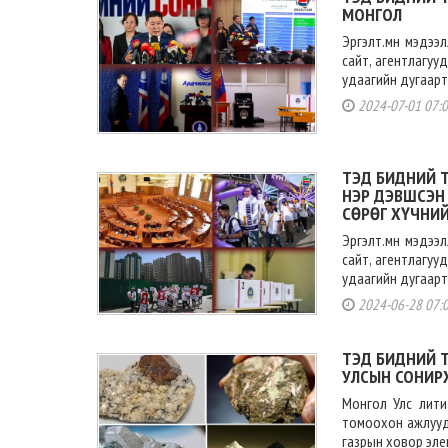
МОНГОЛ
Эргэлт.мн мэдээ
сайт, агентлагуу
удаагийн дугаарт
2024-07-01 07:
ТЭД БИДНИЙ Т
НЭР ДЭВШСЭН 
СӨРӨГ ХҮЧНИ
Эргэлт.мн мэдээ
сайт, агентлагуу
удаагийн дугаарт
2024-06-28 07:
ТЭД БИДНИЙ 
УЛСЫН СОНИРХ
Монгол Улс лити
томоохон ажлууд 
газрын ховор элем