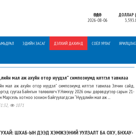
ӨНӨӨДӨР
ДОЛЛАР (
2026-08-06
3,593.
АМЬДРАЛ
ЭДИЙН ЗАСАГ
ДЭЛХИЙ ДАХИНД
СОЁЛ УРЛАГ
ЯРИЛЦЛАГ
лийн мал аж ахуйн отор нүүдэл” симпозиумд илтгэл тавилаа
ийн мал аж ахуйн отор нүүдэл” симпозиумд илтгэл тавилаа Элчин сайд,
ргэд суугаа Байнгын төлөөлөгч У.Нямхүү 2026 оны дөрөвдүгээр сарын 21-
 Марсель хотноо зохион байгуулагдсан “Нүүдлийн мал аж ...
31:32,
1071
УХАЙ: ШХАБ-ЫН ДЭЭД ХЭМЖЭЭНИЙ УУЛЗАЛТ БА ОХУ, БНХАУ-