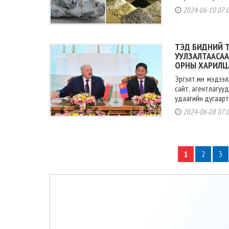
2024-06-10 07:
ТЭД БИДНИЙ 
УУЛЗАЛТААСАА
ОРНЫ ХАРИЛЦ
Эргэлт.мн мэдээ
сайт, агентлагуу
удаагийн дугаарт
2024-06-08 07:
1
2
3