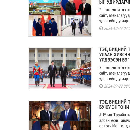
ЫН УДИРДАГЧ
Эргэлт.мн мэдээ
сайт, агентлагуу
удаагийн дугаарт
2024-10-24 07:
ТЭД БИДНИЙ Т
УЛААН ХИВСЭН
ҮЛДЭЭСЭН БЭ"
Эргэлт.мн мэдээ
сайт, агентлагуу
удаагийн дугаарт
2024-09-22 08:
ТЭД БИДНИЙ Т
БУЮУ ЭНТОНИ
АНУ-ын Төрийн на
албан ёсны айлч
орлогч Монголд а