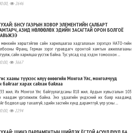
00:00,
2646
УХАЙ: БНСУ ГАЗРЫН ХОВОР ЭЛЕМЕНТИЙН САЛБАРТ
АМТАРЧ, АЗИД НӨЛӨӨЛӨХ ЭДИЙН ЗАСАГТАЙ ОРОН БОЛГОЁ
ТАВЬЖЭЭ
 мөнхийн хөрштэйгөө сайн харилцаагаа хадгалахын зэрэгцээ НАТО-гийн
лбооны Франц, Герман зэрэг гуравдагч оронтой хамтын ажиллагааны
уулж, сайн харилцаа үүсгэж байна. Тус улсад хэд хэдэн томоохон ...
00:00,
3667
ис хааны түүхээс илүү өнөөгийн Монгол Улс, монголчууд
 байгааг харах сайхан байлаа
233 жил, Их Монгол Улс байгуулагдсаны 818 жил, Ардын хувьсгалын 103
р наадам үргэлжилж байна. Энэ удаагийн үндэсний их баяр наадамд
г бодвол цар тахалгүй, эдийн засгийн хүнд дарамтгүй, үер усны ...
00:00,
2294
ТУХАЙ: ШИНЭ ПАРЛАМЕНТЫН ШИЙДЭХ ЁСТОЙ АСУУДЛУУД БА