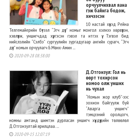
орчуулчихвал яана
гэж байнга бодож,
хичээсэн
10 настай хүүхэд Рейна
Телгемайерийн бүтээл “Эгч дүүс” номыг монгол хэлнээ хөрвүүлэн,
хэвлүүлж, уншигчдад хүргэсэн гэвэл та итгэх үү. Тэгвэл бид
нийслэлийн “Сэлбэ” сургуулийн зургадугаар ангийн сурагч, “Эгч
дүүс” номын орчуулагч Б.Мөнх-Амин ...
2020-09-28 08:38:00
Д.Отгонзул: Гол нь
өөрт тохирсон
номоо олж унших
нь чухал
“Номын жор клуб”-ээс
зохион байгуулж буй
“Аварга уншигч”
тэмцээний оролцогч,
номны амтанд шимтэн дурласан уншигч хүүхдүүдийн төлөөлөл
Д.Отгонзултай ярилцлаа. ...
2020-09-15 12:07:19