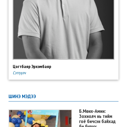
Цогтбаяр Эрхэмбаяр
Сэтгүүлч
ШИНЭ МЭДЭЭ
Б.Мөнх-Амин:
Зохиолч нь тийм
гоё бичсэн байхад
би буруу