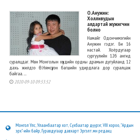
О.Анужин:
Холливудын
алдартай жүжигчин
болно
Намайг Одончимэгийн
Анужин гэдэг. Би 16
настай. Хоёрдугаар
сургуулийн 12б ангид
суралцдаг. Мөн Монголын хүүхдийн ордны драмын дугуйланд 12
дахь жилдээ Ө.Нямсүрэн багшийн удирдлага дор суралцаж
байгаа. ...
2020-09-10 09:53:52
Монгол Улс, Улаанбаатар хот, Сүхбаатар дүүрэг, VIII хороо, "Ардын
эрх"-ийн байр, Гуравдугаар давхарт Эргэлт.мн редакц