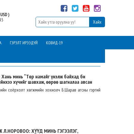
USD )
93
А
ГЭРЭЛТ ИРЭЭДҮЙ
КОВИД-19
 Хань минь “Төр намайг үнэлж байхад би
ийнхээ хүчийг шавхаж, өөрөө шагналаа авсан
ийн соёрхолт хөгжмийн зохиолч Б.Шарав агсны гэргий
 Л.НОРОВОО: ХҮҮД МИНЬ ГЭГЭЭЛЭГ,