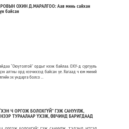
ОВЫН ОХИН Д.МАРАЛГОО: Аав минь сайхан
үн байсан
айдаа “Оюутолгой” ордыг нээж байлаа. ОХУ-д сургууль
дэн алтны орд нээчихээд байсан үе. Яагаад ч юм миний
гийн эх ундарга болсо ...
“ХЭН Ч ОРГОЖ БОЛОХГҮЙ” ГЭЖ САНУУЛЖ,
НЭЭР ТУРААЛААР ҮХЭЖ, ӨВЧИНД БАРИГДААД
 Ч ОРГОЖ БОЛОХГҮЙ” ГЭЖ САНУУЛЖ, ТЭДЭНД ИТГЭЛ