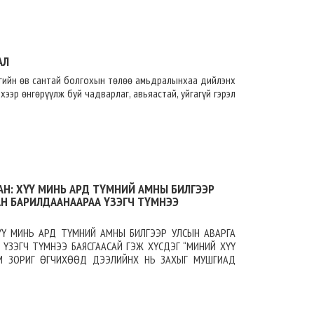
АЛ
ргийн өв сантай болгохын төлөө амьдралынхаа дийлэнх
 хээр өнгөрүүлж буй чадварлаг, авьяастай, уйгагүй гэрэл
АН: ХҮҮ МИНЬ АРД ТҮМНИЙ АМНЫ БИЛГЭЭР
АН БАРИЛДААНААРАА ҮЗЭГЧ ТҮМНЭЭ
ХҮҮ МИНЬ АРД ТҮМНИЙ АМНЫ БИЛГЭЭР УЛСЫН АВАРГА
ҮЗЭГЧ ТҮМНЭЭ БАЯСГААСАЙ ГЭЖ ХҮСДЭГ “МИНИЙ ХҮҮ
АМ ЗОРИГ ӨГЧИХӨӨД ДЭЭЛИЙНХ НЬ ЗАХЫГ МУШГИАД