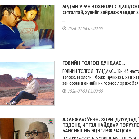
АРДЫН УРАН ЗОХИОЛЧ С.ДАШДООР
сэтгэлтэй, хүнийг хайрлаж чаддаг х
...
2026-07-06 07:00:00
ГОВИЙН ТОЛГОД ДУНДААС...
ГОВИЙН ТОЛГОД ДУНДААС... “Би 43 наст
төгсөж, геологич болж, ирчихээд хэд хэ
зөн совинд өмнийн их говиос л эрдэс баял
2026-07-03 08:00:00
Л.САНЖААСҮРЭН: ХОРИГДЛУУДАД 
ТЭДЭНД ИТГЭЛ НАЙДВАР ТӨРҮҮЛС
БАЙСНЫГ НЬ ЭЦЭСЛЭЖ ЧАДСАН
Л.САНЖААСҮРЭН: ХОРИГДЛУУДАД “ХЭН