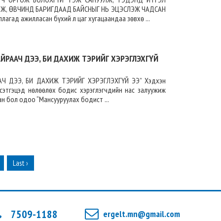
Ж, ӨВЧИНД БАРИГДААД БАЙСНЫГ НЬ ЭЦЭСЛЭЖ ЧАДСАН
лагад ажилласан бүхий л цаг хугацаандаа зөвхө ...
АЙРААЧ ДЭЭ, БИ ДАХИЖ ТЭРИЙГ ХЭРЭГЛЭХГҮЙ
АЧ ДЭЭ, БИ ДАХИЖ ТЭРИЙГ ХЭРЭГЛЭХГҮЙ ЭЭ” Хэдхэн
 сэтгэцэд нөлөөлөх бодис хэрэглэгчдийн нас залуужиж
ан бол одоо “Мансууруулах бодист ...
Last ›
7509-1188
ergelt.mn@gmail.com