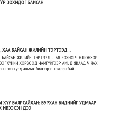
ДҮР ЗОХИДОГ БАЙСАН
 ХАА БАЙСАН ЖИЛИЙН ТЭРТЭЭД...
 БАЙСАН ЖИЛИЙН ТЭРТЭЭД... -АЯ ЗОХИОГЧ Н.ШОНХОР
ХЭЭ “ХҮНИЙ ХОРВООД ЧАМГҮЙГЭЭР АМЬД ЯВААД Ч ЯАХ
ы эхэн үед авьяас билгээрээ тодорч бай ...
 ХҮҮ БАЯРСАЙХАН: БУРХАН БИДНИЙГ УДМААР
Ж ИВЭЭСЭН ДЭЭ