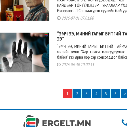
НАЙДВАР ТӨРҮҮЛСНЭЭР ТУРААЛААР ҮХЭ
Өмгөөлөгч Л.Санжаасүрэн хуулийн байгуул
2026-07-01 07:01:00
“ЭМЧ ЭЭ, МИНИЙ ГАРЫГ БИТГИЙ Т
ЭЭ”
“ЭМЧ ЭЭ, МИНИЙ ГАРЫГ БИТГИЙ ТАЙРА
жилийн өмнө “Хар тамхи, мансууруулах,
байна” гэх яриа мэр сэр сонсогддог байс
2026-06-30 10:00:15
1
2
3
4
5
6
>