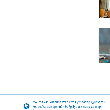
Монгол Улс, Улаанбаатар хот, Сүхбаатар дүүрэг, VIII
хороо, "Ардын эрх"-ийн байр, Гуравдугаар давхарт