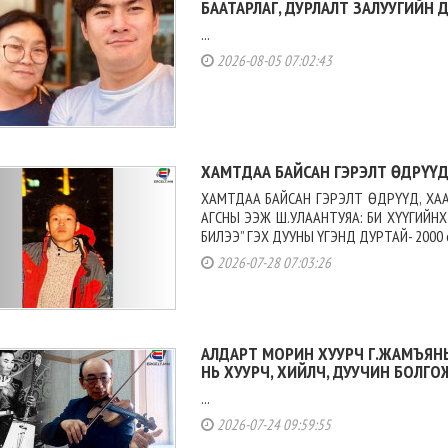
БААТАРЛАГ, ДУРЛАЛТ ЗАЛУУГИЙН 
...
2026-08-05 07:02:43
ХАМТДАА БАЙСАН ГЭРЭЛТ ӨДРҮҮД,
ХАМТДАА БАЙСАН ГЭРЭЛТ ӨДРҮҮД, ХАА
АГСНЫ ЭЭЖ Ш.УЛААНТУЯА: БИ ХҮҮГИЙН
БИЛЭЭ” ГЭХ ДУУНЫ ҮГЭНД ДУРТАЙ- 2000 он
2026-07-28 07:03:26
АЛДАРТ МОРИН ХУУРЧ Г.ЖАМЪЯНЫ
НЬ ХУУРЧ, ХИЙЛЧ, ДУУЧИН БОЛГО
...
2026-07-24 09:59:55