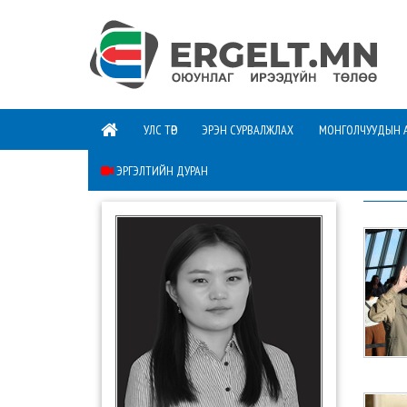
УЛС ТӨР
ЭРЭН СУРВАЛЖЛАХ
МОНГОЛЧУУДЫН 
ЭРГЭЛТИЙН ДУРАН
ШИНЭ 