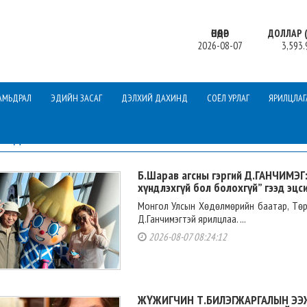
ӨНӨӨДӨР
ДОЛЛАР (
2026-08-07
3,593.
АМЬДРАЛ
ЭДИЙН ЗАСАГ
ДЭЛХИЙ ДАХИНД
СОЁЛ УРЛАГ
ЯРИЛЦЛАГ
МЭДЭЭ
Б.Шарав агсны гэргий Д.ГАНЧИМЭГ:
хүндлэхгүй бол болохгүй” гээд эцс
Монгол Улсын Хөдөлмөрийн баатар, Төр
Д.Ганчимэгтэй ярилцлаа. ...
2026-08-07 08:24:12
ЖҮЖИГЧИН Т.БИЛЭГЖАРГАЛЫН ЭЭЖ