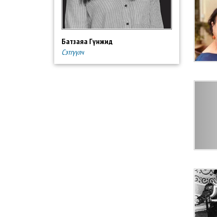
Батзаяа Гүнжид
Сэтгүүлч