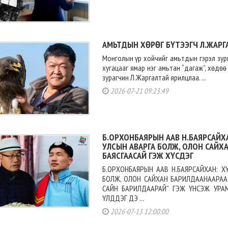
АМЬТДЫН ХӨРӨГ БҮТЭЭГЧ Л.ЖАРГ
Монголын үр хойчийг амьтдын гэрэл зу
хугацааг ямар нэг амьтан “дагаж”, хөдөө
зурагчин Л.Жаргалтай ярилцлаа. ...
2026-07-21 09:23:49
Б.ОРХОНБАЯРЫН ААВ Н.БАЯРСАЙХ
УЛСЫН АВАРГА БОЛЖ, ОЛОН САЙХ
БАЯСГААСАЙ ГЭЖ ХҮСДЭГ
Б.ОРХОНБАЯРЫН ААВ Н.БАЯРСАЙХАН: 
БОЛЖ, ОЛОН САЙХАН БАРИЛДААНААРАА 
САЙН БАРИЛДААРАЙ” ГЭЖ ҮНСЭЖ УР
ҮЛДДЭГ ДЭ ...
2026-07-13 12:00:00