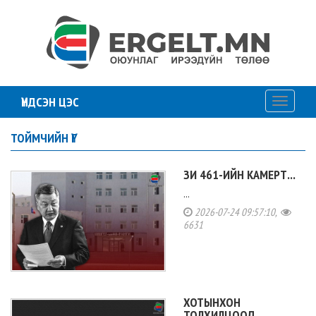
ҮНДСЭН ЦЭС
Toggle
navigati
ТОЙМЧИЙН ҮГ
ЗИ 461-ИЙН КАМЕРТ...
...
2026-07-24 09:57:10,
6631
ХОТЫНХОН
ТОЛХИЛЦООД