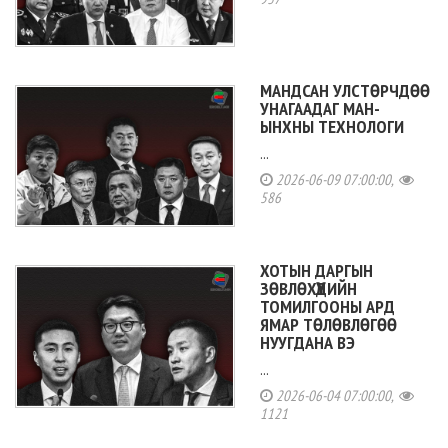
МАНДСАН УЛСТӨРЧДӨӨ
УНАГААДАГ МАН-
ЫНХНЫ ТЕХНОЛОГИ
...
2026-06-09 07:00:00,
586
ХОТЫН ДАРГЫН
ЗӨВЛӨХҮҮДИЙН
ТОМИЛГООНЫ АРД
ЯМАР ТӨЛӨВЛӨГӨӨ
НУУГДАНА ВЭ
...
2026-06-04 07:00:00,
1121