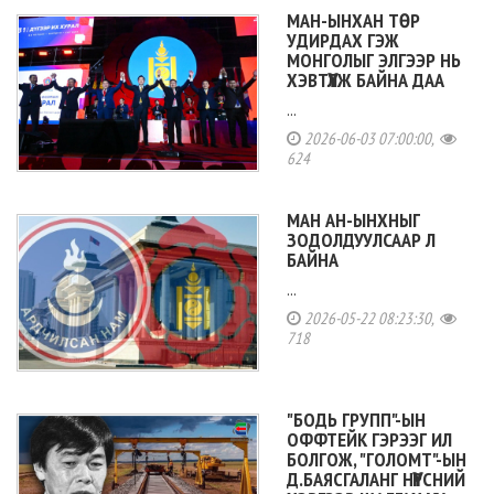
МАН-ЫНХАН ТӨР
УДИРДАХ ГЭЖ
МОНГОЛЫГ ЭЛГЭЭР НЬ
ХЭВТҮҮЛЖ БАЙНА ДАА
...
2026-06-03 07:00:00,
624
МАН АН-ЫНХНЫГ
ЗОДОЛДУУЛСААР Л
БАЙНА
...
2026-05-22 08:23:30,
718
"БОДЬ ГРУПП"-ЫН
ОФФТЕЙК ГЭРЭЭГ ИЛ
БОЛГОЖ, "ГОЛОМТ"-ЫН
Д.БАЯСГАЛАНГ НҮҮРСНИЙ