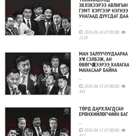
ЭХЛЭХЭЭРЭЭ АВЛИГЫН
ГЭМТ ХЭРГЭЭР НЭГНЭЭ
УНАГААД ДУУСДАГ ДАА
...
2026-06-26 07:00:00,
2120
МАН ЗАЛУУЧУУДААРАА
ХҮЧ СЭЛБЭЖ, АН
ӨВӨГЧҮҮДЭЭРЭЭ ХАЯАГАА
МАНАСААР БАЙНА
...
2026-06-15 07:00:00,
491
ТӨРД ДАРХЛАГДСАН
ЕРӨНХИЙЛӨГЧИЙН БАГ
...
2026-06-11 07:00:00,
937