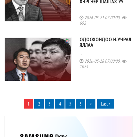
ХЭРГЭЭР ШАЛГАХ УУ
...
2026-05-21 07:00:00,
692
ОДООХОНДОО Н.УЧРАЛ
ЯЛЛАА
...
2026-05-18 07:00:00,
1074
1
2
3
4
5
6
>
Last ›