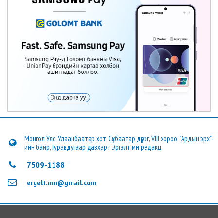
Монгол Улс, Улаанбаатар хот, Сүхбаатар дүүрэг, VIII хороо, "Ардын эрх"-
ийн байр, Гуравдугаар давхарт Эргэлт.мн редакц
7509-1188
ergelt.mn@gmail.com