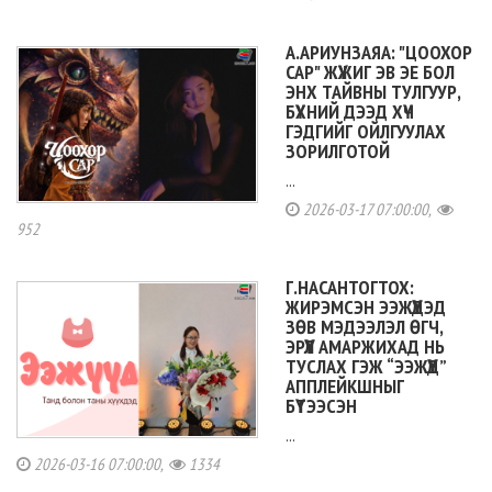
А.АРИУНЗАЯА: "ЦООХОР
САР" ЖҮЖИГ ЭВ ЭЕ БОЛ
ЭНХ ТАЙВНЫ ТУЛГУУР,
БҮХНИЙ ДЭЭД ХҮЧ
ГЭДГИЙГ ОЙЛГУУЛАХ
ЗОРИЛГОТОЙ
...
2026-03-17 07:00:00,
952
Г.НАСАНТОГТОХ:
ЖИРЭМСЭН ЭЭЖҮҮДЭД
ЗӨВ МЭДЭЭЛЭЛ ӨГЧ,
ЭРҮҮЛ АМАРЖИХАД НЬ
ТУСЛАХ ГЭЖ “ЭЭЖҮҮД”
АППЛЕЙКШНЫГ
БҮТЭЭСЭН
...
2026-03-16 07:00:00,
1334