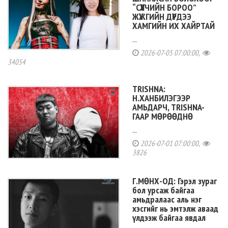
“СҮҮЛЧИЙН БОРОО”
ЖҮЖГИЙН ДҮРДЭЭ
ХАМГИЙН ИХ ХАЙРТАЙ
...
2026-07-05 07:00:00,
34054
TRISHNA:
Н.ХАНБИЛЭГЭЭР
АМЬДАРЧ, TRISHNA-
ГААР МӨРӨӨДНӨ
...
2026-07-01 07:00:00,
3826
Г.МӨНХ-ОД: Гэрэл зураг
бол урсаж байгаа
амьдралаас аль нэг
хэсгийг нь эмтэлж аваад
үлдээж байгаа явдал