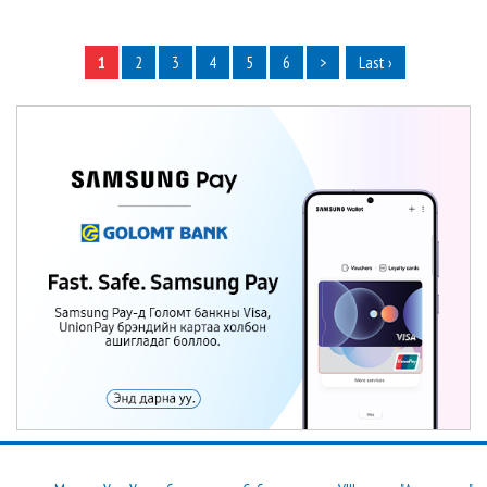
1
2
3
4
5
6
>
Last ›