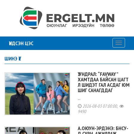
ҮНДСЭН ЦЭС
Toggle
navigati
ШИНЭ ҮЕ
Ү.УНДРАЛ: “FAVWAY”
ХАМТДАА БАЙСАН ЦАГТ
Л ШИДЭТ ГАЛ АСДАГ ЮМ
ШИГ САНАГДДАГ
...
2026-08-03 07:00:00,
9490
А.ОЮУН-ЭРДЭНЭ: БНСУ-
Д СУРЧ, АЖИЛЛАЖ