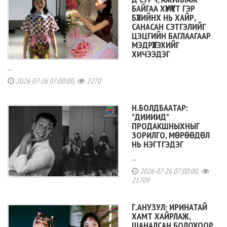
БАЙГАА ХҮМҮҮСТ ГЭР
БҮЛИЙНХ НЬ ХАЙР,
САНАСАН СЭТГЭЛИЙГ
ЦЭЦГИЙН БАГЛААГААР
МЭДРҮҮЛЭХИЙГ
ХИЧЭЭДЭГ
...
2026-07-26 07:00:00,
2270
Н.БОЛДБААТАР:
"ДИИИИД"
ПРОДАКШНЫХНЫГ
ЗОРИЛГО, МӨРӨӨДӨЛ
НЬ НЭГТГЭДЭГ
...
2026-07-26 07:00:00,
21709
Г.АНУЗУЛ: ИРИНАТАЙ
ХАМТ ХАЙРЛАЖ,
ШАНАЛСАН БОЛОХООР