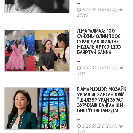
...
2026-05-29 07:00:00,
25385
Л.МАРАЛМАА: ГОО
САЙХНЫ ОЛИМПООС
ГУРАВ ДАХ ЖИЛДЭЭ
МЕДАЛЬ ХҮРТСЭНДЭЭ
БАЯРТАЙ БАЙНА
...
2026-03-23 07:00:00,
1496
Г.АМАРЦЭЦЭГ: МОЗАЙК
УРЛАЛЫГ ХАРСАН ХҮМҮҮС
“ШИЛЭЭР УРАН ЗУРАГ
ЗУРЧХАЖ БАЙГАА ЮМ
БИШ ҮҮ” ГЭЖ ГАЙХДАГ
...
2026-03-20 07:00:00,
1445