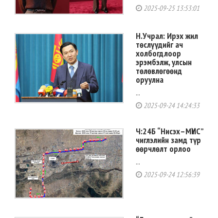
2025-09-25 13:53:01
Н.Учрал: Ирэх жил
төслүүдийг ач
холбогдлоор
эрэмбэлж, улсын
төлөвлөгөөнд
оруулна
...
2025-09-24 14:24:33
Ч:24Б “Нисэх–МҮИС”
чиглэлийн замд түр
өөрчлөлт орлоо
...
2025-09-24 12:56:39