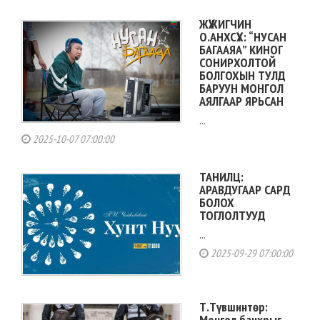
ЖҮЖИГЧИН
О.АНХСҮХ: “НУСАН
БАГААЯА” КИНОГ
СОНИРХОЛТОЙ
БОЛГОХЫН ТУЛД
БАРУУН МОНГОЛ
АЯЛГААР ЯРЬСАН
...
2025-10-07 07:00:00
ТАНИЛЦ:
АРАВДУГААР САРД
БОЛОХ
ТОГЛОЛТУУД
...
2025-09-29 07:00:00
Т.Түвшинтөр:
Монгол банхрыг