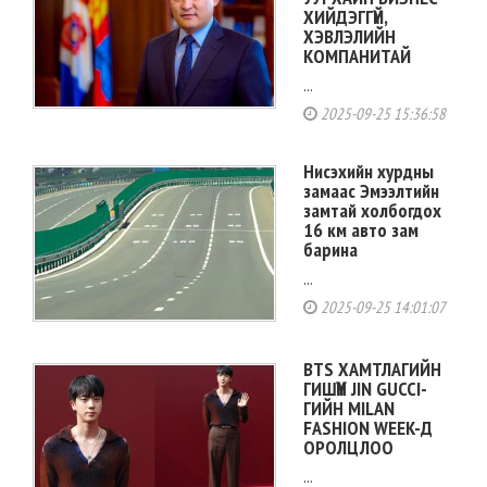
ХИЙДЭГГҮЙ,
ХЭВЛЭЛИЙН
КОМПАНИТАЙ
...
2025-09-25 15:36:58
Нисэхийн хурдны
замаас Эмээлтийн
замтай холбогдох
16 км авто зам
барина
...
2025-09-25 14:01:07
BTS ХАМТЛАГИЙН
ГИШҮҮН JIN GUCCI-
ГИЙН MILAN
FASHION WEEK-Д
ОРОЛЦЛОО
...