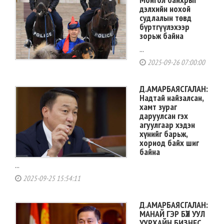
дэлхийн нохой
судлалын төвд
бүртгүүлэхээр
зорьж байна
...
2025-09-26 07:00:00
Д.АМАРБАЯСГАЛАН:
Надтай найзалсан,
хамт зураг
даруулсан гэх
агуулгаар хэдэн
хүнийг барьж,
хориод байх шиг
байна
...
2025-09-25 15:54:11
Д.АМАРБАЯСГАЛАН:
МАНАЙ ГЭР БҮЛ УУЛ
УУРХАЙН БИЗНЕС