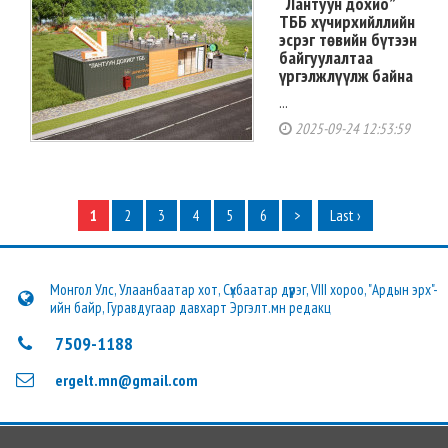
“Лантуун дохио”
ТББ хүчирхийллийн
эсрэг төвийн бүтээн
байгуулалтаа
үргэлжлүүлж байна
...
2025-09-24 12:53:59
1
2
3
4
5
6
>
Last ›
Монгол Улс, Улаанбаатар хот, Сүхбаатар дүүрэг, VIII хороо, "Ардын эрх"-
ийн байр, Гуравдугаар давхарт Эргэлт.мн редакц
7509-1188
ergelt.mn@gmail.com