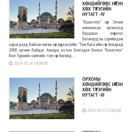
ХӨНДИЙГӨӨС НҮҮСЭН
ХӨХ ТҮРЭГИЙН
НУТАГТ -IV
“Кокатепэ” сүм. Элчин
яамнаасаа ирчихээд
буудлын энүүхнээс
баганууд нь сэрийлдэж
харагдаад байсан нөгөө сүм рүү ухасхийв. “Том бага ийм сүм Анкарад
2000 орчим байдаг. Анкара хотын бэлгэдэл болох “Кокатепэ”
бол Туркийн хамгийн том сүм бөгөөд ...
2024-10-24 14:00:00
ОРХОНЫ
ХӨНДИЙГӨӨС НҮҮСЭН
ХӨХ ТҮРЭГИЙН
НУТАГТ -III
...
2024-10-17 12:00:00