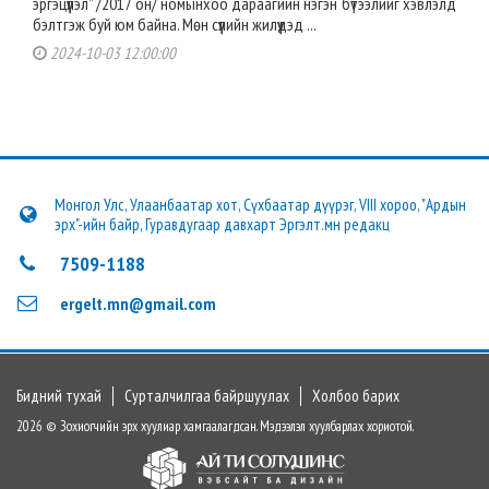
эргэцүүлэл” /2017 он/ номынхоо дараагийн нэгэн бүтээлийг хэвлэлд
бэлтгэж буй юм байна. Мөн сүүлийн жилүүдэд ...
2024-10-03 12:00:00
Монгол Улс, Улаанбаатар хот, Сүхбаатар дүүрэг, VIII хороо, "Ардын
эрх"-ийн байр, Гуравдугаар давхарт Эргэлт.мн редакц
7509-1188
ergelt.mn@gmail.com
Бидний тухай
Сурталчилгаа байршуулах
Холбоо барих
2026 © Зохиогчийн эрх хуулиар хамгаалагдсан. Мэдээлэл хуулбарлах хориотой.