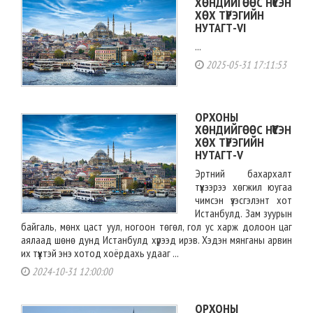
ХӨНДИЙГӨӨС НҮҮСЭН
ХӨХ ТҮРЭГИЙН
НУТАГТ-VI
...
2025-05-31 17:11:53
ОРХОНЫ
ХӨНДИЙГӨӨС НҮҮСЭН
ХӨХ ТҮРЭГИЙН
НУТАГТ-V
Эртний бахархалт
түүхээрээ хөгжил юугаа
чимсэн үзэсгэлэнт хот
Истанбулд. Зам зуурын
байгаль, мөнх цаст уул, ногоон төгөл, гол ус харж долоон цаг
аялаад шөнө дунд Истанбулд хүрээд ирэв. Хэдэн мянганы арвин
их түүхтэй энэ хотод хоёрдахь удааг ...
2024-10-31 12:00:00
ОРХОНЫ