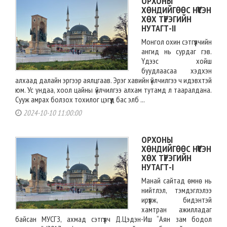
ОРХОНЫ
ХӨНДИЙГӨӨС НҮҮСЭН
ХӨХ ТҮРЭГИЙН
НУТАГТ-II
Монгол охин сэтгүүлчийн
ангид нь сурдаг гэв.
Үдээс хойш
буудлаасаа хэдхэн
алхаад далайн эргээр аялцгаав. Эрэг хавийн үйлчилгээ ч идэвхтэй
юм. Ус ундаа, хоол цайны үйлчилгээ алхам тутамд л тааралдана.
Сууж амрах болзох тохилог цэгүүд бас элб ...
2024-10-10 11:00:00
ОРХОНЫ
ХӨНДИЙГӨӨС НҮҮСЭН
ХӨХ ТҮРЭГИЙН
НУТАГТ-I
Манай сайтад өмнө нь
нийтлэл, тэмдэглэлээ
ирүүлж, бидэнтэй
хамтран ажилладаг
байсан МУСГЗ, ахмад сэтгүүлч Д.Цэдэн-Иш “Аян зам бодол