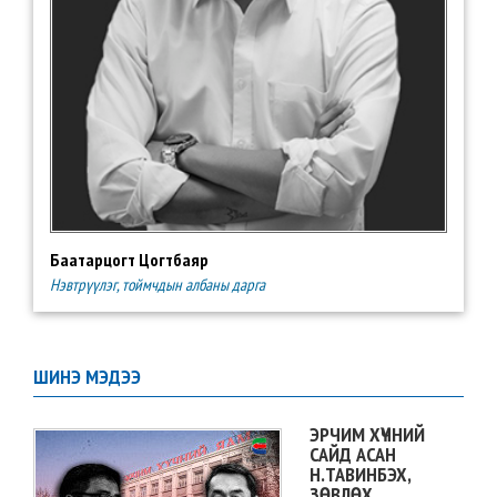
Баатарцогт Цогтбаяр
Нэвтрүүлэг, тоймчдын албаны дарга
ШИНЭ МЭДЭЭ
ЭРЧИМ ХҮЧНИЙ
САЙД АСАН
Н.ТАВИНБЭХ,
ЗӨВЛӨХ