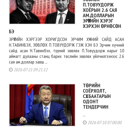
П.ТОВУУДОРЖ
ХОЁРЫН 2.6 САЯ
АМ.ДОЛЛАРЫН
ЭРҮҮГИЙН ХЭРЭГ
ХЭРХЭН ӨРНӨСӨН
БЭ
ЭРҮҮГИЙН ХЭРГЭЭР ХОРИГДСОН ЭРЧИМ ХҮЧНИЙ САЙД АСАН
Н.ТАВИНБЭХ, ЗӨВЛӨХ П.ТОВУУДОРЖ ГЭЖ ХЭН БЭ Эрчим хүчний
сайд асан Н.Тавинбэх, түүний зөвлөх П.Товуудорж нарыг 10
аймагт дулааны станц барих төслийн зөвлөх үйлчилгээнээс 2.6
сая ам.доллар завш ...
2026-07-21 09:21:12
ТӨРИЙН
СОЁРХОЛТ,
СҮХБААТАРЫН
ОДОНТ
ТЕНДЕРЧИН
...
2026-07-10 07:00:00