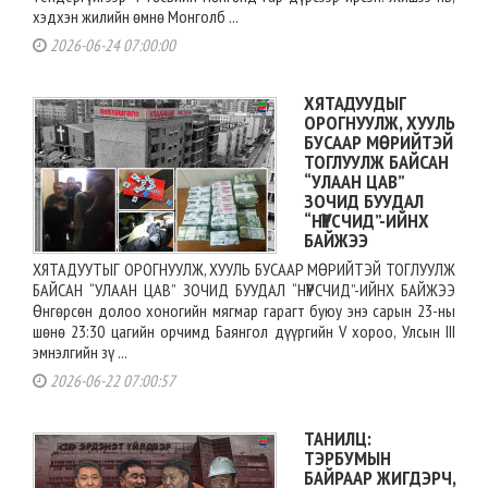
хэдхэн жилийн өмнө Монголб ...
2026-06-24 07:00:00
ХЯТАДУУДЫГ
ОРОГНУУЛЖ, ХУУЛЬ
БУСААР МӨРИЙТЭЙ
ТОГЛУУЛЖ БАЙСАН
“УЛААН ЦАВ”
ЗОЧИД БУУДАЛ
“НҮҮРСЧИД”-ИЙНХ
БАЙЖЭЭ
ХЯТАДУУТЫГ ОРОГНУУЛЖ, ХУУЛЬ БУСААР МӨРИЙТЭЙ ТОГЛУУЛЖ
БАЙСАН “УЛААН ЦАВ” ЗОЧИД БУУДАЛ “НҮҮРСЧИД”-ИЙНХ БАЙЖЭЭ
Өнгөрсөн долоо хоногийн мягмар гарагт буюу энэ сарын 23-ны
шөнө 23:30 цагийн орчимд Баянгол дүүргийн V хороо, Улсын III
эмнэлгийн зү ...
2026-06-22 07:00:57
ТАНИЛЦ:
ТЭРБУМЫН
БАЙРААР ЖИГДЭРЧ,