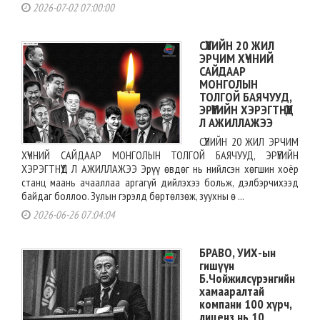
2026-07-02 07:00:00
СҮҮЛИЙН 20 ЖИЛ
ЭРЧИМ ХҮЧНИЙ
САЙДААР
МОНГОЛЫН
ТОЛГОЙ БАЯЧУУД,
ЭРҮҮГИЙН ХЭРЭГТНҮҮД
Л АЖИЛЛАЖЭЭ
СҮҮЛИЙН 20 ЖИЛ ЭРЧИМ
ХҮЧНИЙ САЙДААР МОНГОЛЫН ТОЛГОЙ БАЯЧУУД, ЭРҮҮГИЙН
ХЭРЭГТНҮҮД Л АЖИЛЛАЖЭЭ Эрүү өвдөг нь нийлсэн хөгшин хоёр
станц маань ачааллаа аргагүй дийлэхээ больж, дэлбэрчихээд
байдаг боллоо. Зулын гэрэлд бөртөлзөж, зуухны ө ...
2026-06-26 07:04:04
БРАВО, УИХ-ын
гишүүн
Б.Чойжилсүрэнгийн
хамааралтай
компани 100 хүрч,
лиценз нь 10