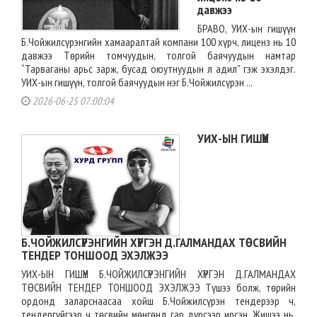
давжээ
БРАВО, УИХ-ын гишүүн
Б.Чойжилсүрэнгийн хамааралтай компани 100 хүрч, лиценз нь 10
давжээ Төрийн томчуудын, толгой баячуудын намтар
“Тарваганы арьс зарж, бусад оюутнуудын л адил” гэж эхэлдэг.
УИХ-ын гишүүн, толгой баячуудын нэг Б.Чойжилсүрэн ...
2026-06-25 07:00:04
УИХ-ЫН ГИШҮҮН
Б.ЧОЙЖИЛСҮРЭНГИЙН ХҮРГЭН Д.ГАЛМАНДАХ ТӨСВИЙН
ТЕНДЕР ТОНШООД ЭХЭЛЖЭЭ
УИХ-ЫН ГИШҮҮН Б.ЧОЙЖИЛСҮРЭНГИЙН ХҮРГЭН Д.ГАЛМАНДАХ
ТӨСВИЙН ТЕНДЕР ТОНШООД ЭХЭЛЖЭЭ Түшээ болж, төрийн
ордонд заларснаасаа хойш Б.Чойжилсүрэн тендерээр ч,
тендергүйгээр ч төсвийн мөнгөнд гар дүрсээр ирсэн. Жишээ нь,