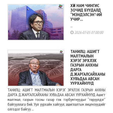
ХҮН НАМ ЧИНГИС
ЗОЧИД БУУДАЛД
“МЭНДЭЛСЭН”-ИЙ
УЧИР...
...
2026-07-05 07:00:00
ТАНИЛЦ: АШИГТ
МАЛТМАЛЫН
ХЭРЭГ ЭРХЛЭХ
ГАЗРЫН АНХНЫ
ДАРГА
Д.ЖАРГАЛСАЙХАНЫ
ХУВЬДАА АВСАН
УУРХАЙНУУД
ТАНИЛЦ: АШИГТ МАЛТМАЛЫН ХЭРЭГ ЭРХЛЭХ ГАЗРЫН АНХНЫ
ДАРГА Д.ЖАРГАЛСАЙХАНЫ ХУВЬДАА АВСАН УУРХАЙНУУД Ашигт
малтмал, газрын тосны газар гэж тэрбумтнуудыг “төрүүлдэг”
байгууллага бий. Уул уурхайн хайгуул, ашиглалтын лицензүүдийг
олгодог байгуу ...