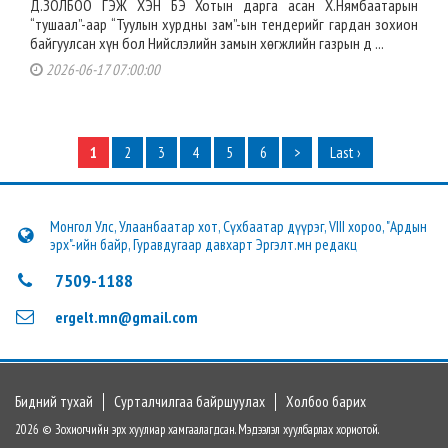
Д.ЗОЛБОО ГЭЖ ХЭН БЭ Хотын дарга асан Х.Нямбаатарын
“тушаал”-аар “Туулын хурдны зам”-ын тендерийг гардан зохион
байгуулсан хүн бол Нийслэлийн замын хөгжлийн газрын д ...
2026-06-17 07:00:00
1
2
3
4
5
6
>
Last ›
Монгол Улс, Улаанбаатар хот, Сүхбаатар дүүрэг, VIII хороо, "Ардын
эрх"-ийн байр, Гуравдугаар давхарт Эргэлт.мн редакц
7509-1188
ergelt.mn@gmail.com
Бидний тухай
Сурталчилгаа байршуулах
Холбоо барих
2026 © Зохиогчийн эрх хуулиар хамгаалагдсан. Мэдээлэл хуулбарлах хориотой.