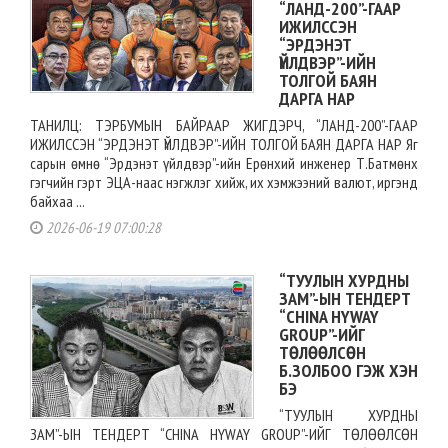
“ЛАНД-200”-ГААР
ИЖИЛССЭН
“ЭРДЭНЭТ
ҮЙЛДВЭР”-ИЙН
ТОЛГОЙ БАЯН
ДАРГА НАР
ТАНИЛЦ: ТЭРБУМЫН БАЙРААР ЖИГДЭРЧ, “ЛАНД-200”-ГААР
ИЖИЛССЭН “ЭРДЭНЭТ ҮЙЛДВЭР”-ИЙН ТОЛГОЙ БАЯН ДАРГА НАР Яг
сарын өмнө “Эрдэнэт үйлдвэр”-ийн Ерөнхий инженер Т.Батмөнх
гэгчийн гэрт ЭЦА-наас нэгжлэг хийж, их хэмжээний валют, иргэнд
байхаа ...
2026-06-19 07:00:28
“ТУУЛЫН ХУРДНЫ
ЗАМ”-ЫН ТЕНДЕРТ
“CHINA HYWAY
GROUP”-ИЙГ
ТӨЛӨӨЛСӨН
Б.ЗОЛБОО ГЭЖ ХЭН
БЭ
“ТУУЛЫН ХУРДНЫ
ЗАМ”-ЫН ТЕНДЕРТ “CHINA HYWAY GROUP”-ИЙГ ТӨЛӨӨЛСӨН