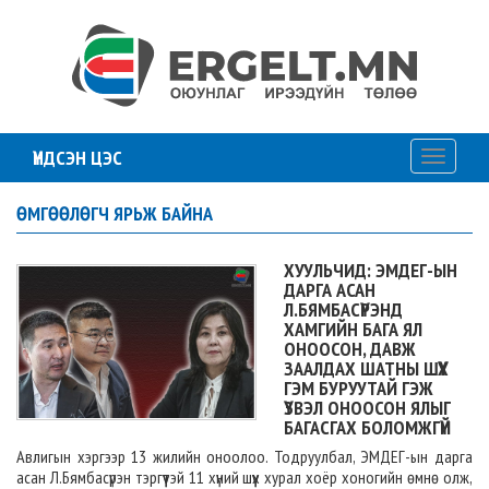
ҮНДСЭН ЦЭС
Toggle
navigati
ӨМГӨӨЛӨГЧ ЯРЬЖ БАЙНА
ХУУЛЬЧИД: ЭМДЕГ-ЫН
ДАРГА АСАН
Л.БЯМБАСҮРЭНД
ХАМГИЙН БАГА ЯЛ
ОНООСОН, ДАВЖ
ЗААЛДАХ ШАТНЫ ШҮҮХ
ГЭМ БУРУУТАЙ ГЭЖ
ҮЗВЭЛ ОНООСОН ЯЛЫГ
БАГАСГАХ БОЛОМЖГҮЙ
Авлигын хэргээр 13 жилийн оноолоо. Тодруулбал, ЭМДЕГ-ын дарга
асан Л.Бямбасүрэн тэргүүтэй 11 хүний шүүх хурал хоёр хоногийн өмнө олж,