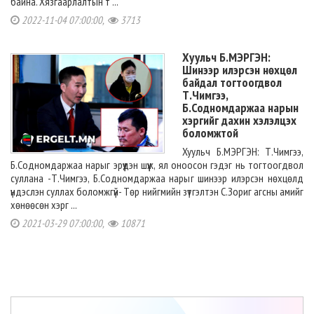
байна. Хязгаарлалтын т ...
2022-11-04 07:00:00,
3713
Хуульч Б.МЭРГЭН:
Шинээр илэрсэн нөхцөл
байдал тогтоогдвол
Т.Чимгээ,
Б.Содномдаржаа нарын
хэргийг дахин хэлэлцэх
боломжтой
Хуульч Б.МЭРГЭН: Т.Чимгээ,
Б.Содномдаржаа нарыг эрүүдэн шүүж, ял оноосон гэдэг нь тогтоогдвол
суллана -Т.Чимгээ, Б.Содномдаржаа нарыг шинээр илэрсэн нөхцөлд
үндэслэн суллах боломжгүй- Төр нийгмийн зүтгэлтэн С.Зориг агсны амийг
хөнөөсөн хэрг ...
2021-03-29 07:00:00,
10871