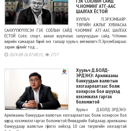
ГЭХ СОЁЛЫН САЙД
Ч.НОМИНГ АТГ-ААС
ШАЛГАХ ЁСТОЙ
ХУУЛЬЧ П.ЭРХЭМБАЯР:
ТӨРИЙН АЖЛЫГ ХУВИАСАА
САНХҮҮЖҮҮЛСЭН ГЭХ СОЁЛЫН САЙД Ч.НОМИНГ АТГ-ААС ШАЛГАХ
ЁСТОЙ Соёл, спорт, аялал жуулчлал, залуучуудын сайд Ч.Номин
өөрийн хамаарал бүхий энэ талаар хуульч, өмгөөлөгч П.Эрхэмбаяраас
зарим зүйлийг тод ...
2024-08-26 07:00:15,
2717
Хуульч Д.БОЛД-
ЭРДЭНЭ: Арилжааны
банкуудын валютын
хязгаарлалтаас болж
хохирсон бол шүүхэд
нэхэмжлэл гаргах
боломжтой
Хуульч Д.БОЛД-ЭРДЭНЭ:
Арилжааны банкуудын валютын хязгаарлалтаас болж хохирсон бол
шүүхэд нэхэмжлэл гаргах боломжтой Өнөөдрийн байдлаар, арилжааны
банкуудаар валютын гүйлгээ хийхэд 10 сая төгрөгийн хязгаартай