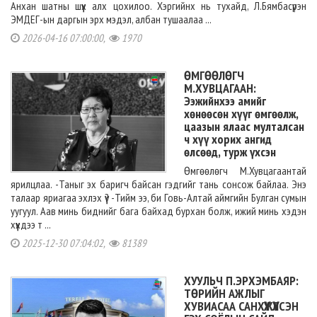
Анхан шатны шүүх алх цохилоо. Хэргийнх нь тухайд, Л.Бямбасүрэн
ЭМДЕГ-ын даргын эрх мэдэл, албан тушаалаа ...
2026-04-16 07:00:00,
1970
ӨМГӨӨЛӨГЧ
М.ХУВЦАГААН:
Ээжийнхээ амийг
хөнөөсөн хүүг өмгөөлж,
цаазын ялаас мулталсан
ч хүү хорих ангид
өлсөөд, турж үхсэн
Өмгөөлөгч М.Хувцагаантай
ярилцлаа. -Таныг эх баригч байсан гэдгийг тань сонсож байлаа. Энэ
талаар яриагаа эхлэх үү? -Тийм ээ, би Говь-Алтай аймгийн Булган сумын
уугуул. Аав минь биднийг бага байхад бурхан болж, ижий минь хэдэн
хүүхдээ т ...
2025-12-30 07:04:02,
81389
ХУУЛЬЧ П.ЭРХЭМБАЯР:
ТӨРИЙН АЖЛЫГ
ХУВИАСАА САНХҮҮЖҮҮЛСЭН