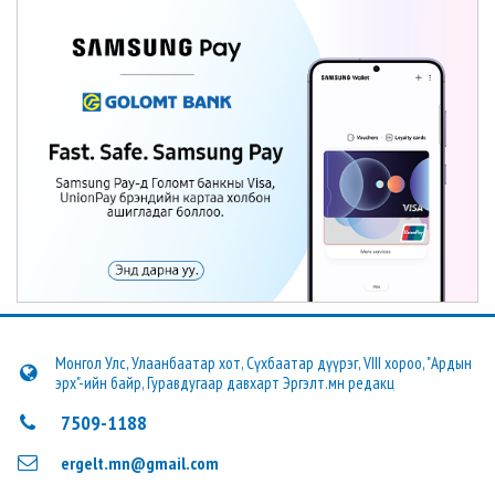
Монгол Улс, Улаанбаатар хот, Сүхбаатар дүүрэг, VIII хороо, "Ардын
эрх"-ийн байр, Гуравдугаар давхарт Эргэлт.мн редакц
7509-1188
ergelt.mn@gmail.com