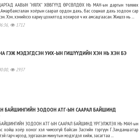
АРГАД ААВЫН “НЯЛХ” ХӨВГҮҮД ӨРСӨЛДӨХ НЬ МАН-ын даргын төлөөх
.Амарбаясгалан хоёрын саарал ордон дахь, бас сошиал дахь зодоон сар
н. Хэн, хэнийхээ хариу цохилтод хохирол ч их амсацгаасан. Жишээ нь ...
06:36,
1712
НА ГЭЖ МЭДЭГДСЭН УИХ-ЫН ГИШҮҮДИЙН ХЭН НЬ ХЭН БЭ
00:00,
2937
АН БАЙШИНГИЙН ЗОДООН АТГ-ЫН СААРАЛ БАЙШИНД
Ь
БАЙШИНГИЙН ЗОДООН АТГ-ЫН СААРАЛ БАЙШИНД ҮРГЭЛЖЛЭХ НЬ МАН-ын
с хойш хоёр хоног хэл чимээгүй байсан Засгийн тэргүүн Г.Занданшатар
эй гарч ирээд, зургаахан минутын мэдэгдэл хийж, засагтаа ...