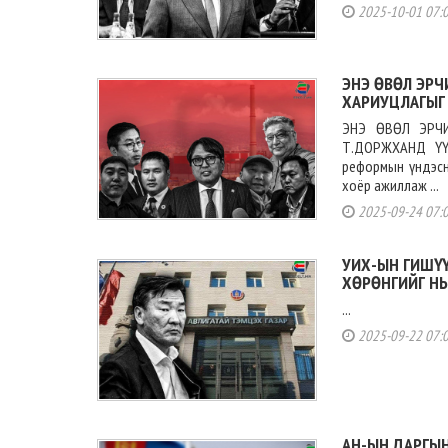
2025-10-01 07:
ЭНЭ ӨВӨЛ ЭРЧ
ХАРИУЦЛАГЫГ 
ЭНЭ ӨВӨЛ ЭРЧ
Т.ДОРЖХАНД ҮҮ
реформын үндэсн
хоёр ажиллаж ...
2025-09-24 07:
УИХ-ЫН ГИШҮҮ
ХӨРӨНГИЙГ НЬ
...
2025-09-22 07:
АН-ЫН ДАРГЫН