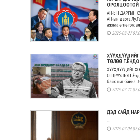
ОРОЛЦООТОЙ 
АН-ЫН ДАРГЫН С
АН-ын дарга Лу.Г
ажлаа өгнө гэж ал
2025-08-27 07:
ХҮҮХДҮҮДИЙГ
ТӨЛӨӨ Г.ЁНДО
ХҮҮХДҮҮДИЙГ ХО
ОГЦРУУЛЪЯ Г.Ёндо
байх шиг байна. 3
2025-07-21 07:
ДЭД САЙД НА
...
2025-07-04 07: