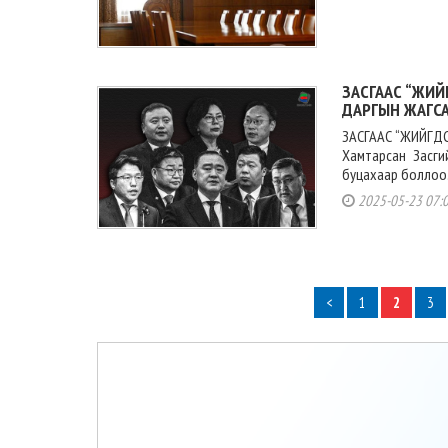
ЗАСГААС “ЖИЙ
ДАРГЫН ЖАГС
ЗАСГААС “ЖИЙГД
Хамтарсан Засги
буцахаар боллоо. 
2025-05-23 07:
<
1
2
3