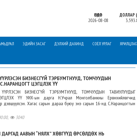
ӨНӨӨДӨР
ДОЛЛАР (
2026-08-08
3,593.
АМЬДРАЛ
ЭДИЙН ЗАСАГ
ДЭЛХИЙ ДАХИНД
СОЁЛ УРЛАГ
ЯРИЛЦЛАГ
 ҮҮРЛЭСЭН БИЗНЕСГҮЙ ТЭРБУМТНУУД, ТОМЧУУДЫН
С.НАРАНЦОГТ ЦЭГЦЛЭХ ҮҮ
ҮҮРЛЭСЭН БИЗНЕСГҮЙ ТЭРБУМТНУУД, ТОМЧУУДЫН ТАВИУЛУУДЫГ
ЭГЦЛЭХ ҮҮ УИХ-ын дарга Н.Учрал Монголбанкны Ерөнхийлөгчид
эр дэвшүүлсэн. Хагас сарын дараа буюу энэ сарын 16-нд С.Наранцогтын
00:00,
3040
ДАРГАД ААВЫН “НЯЛХ” ХӨВГҮҮД ӨРСӨЛДӨХ НЬ