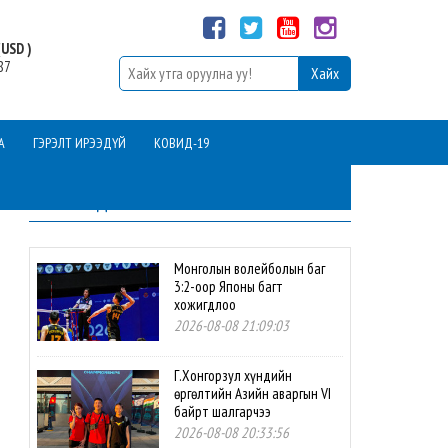
USD )
87
А
ГЭРЭЛТ ИРЭЭДҮЙ
КОВИД-19
ШИНЭ МЭДЭЭ
Монголын волейболын баг
3:2-оор Японы багт
хожигдлоо
2026-08-08 21:09:03
Г.Хонгорзул хүндийн
өргөлтийн Азийн аваргын VI
байрт шалгарчээ
2026-08-08 20:33:56