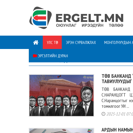
УЛС ТӨР
ЭРЭН СУРВАЛЖЛАХ
МОНГОЛЧУУДЫН 
ЭРГЭЛТИЙН ДУРАН
АНХААРЛЫН ТӨВД
ТӨВ БАНКАНД
ТАВИУЛУУДЫГ 
ТӨВ БАНКАНД 
С.НАРАНЦОГТ Ц
С.Наранцогтыг н
томилгоог УИ ...
2025-12-01 07:
АРДЫН НАМЫН 