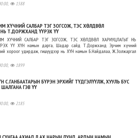
00:00,
1588
ИМ ХҮЧНИЙ САЛБАР ТЭГ ЗОГСОЖ, ТЭС ХӨЛДВӨЛ
НЬ Т.ДОРЖХАНД ҮҮРЭХ ҮҮ
ИМ ХҮЧНИЙ САЛБАР ТЭГ ЗОГСОЖ, ТЭС ХӨЛДВӨЛ ХАРИУЦЛАГЫГ НЬ
РЭХ ҮҮ ХҮН намын дарга, Шадар сайд Т.Доржханд Эрчим хүчний
ий хороог удирдаж, гишүүдээр нь ХҮН намын Б.Найдалаа, Ж.Золжаргал
00:00,
1899
Н С.ГАНБААТАРЫН БҮРЭН ЭРХИЙГ ТҮДГЭЛҮҮЛЖ, ХУУЛЬ БУС
 ШАЛГАНА ГЭВ ҮҮ
00:00,
2185
 СУНГАА АХИАД Л АХ НАРЫН ДУНД, АРДЫН НАМЫН