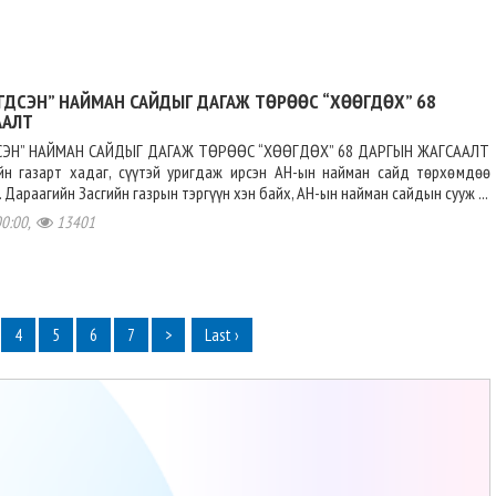
ГДСЭН” НАЙМАН САЙДЫГ ДАГАЖ ТӨРӨӨС “ХӨӨГДӨХ” 68
ААЛТ
СЭН” НАЙМАН САЙДЫГ ДАГАЖ ТӨРӨӨС “ХӨӨГДӨХ” 68 ДАРГЫН ЖАГСААЛТ
йн газарт хадаг, сүүтэй уригдаж ирсэн АН-ын найман сайд төрхөмдөө
Дараагийн Засгийн газрын тэргүүн хэн байх, АН-ын найман сайдын сууж ...
00:00,
13401
4
5
6
7
>
Last ›