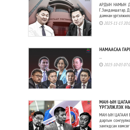
АРДЫН НАМЫН Д
Г.Занданшатар, Д
дамнан үргэлжилсэ
2025-11-13 20:
НАМААСАА ГАР
...
2025-10-03 07:
МАН-ЫН ЦАГА
ҮРГЭЛЖЛЭХ Н
МАН-ЫН ЦАГААН 
даргын сонгуулиа
зангидсан хөмсөгт