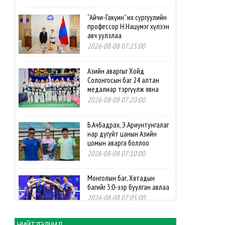
“Айчи-Гакүин” их сургуулийн
профессор Н.Нацүмэг хүлээн
авч уулзлаа
2026-08-08 07:25:00
Азийн аваргыг Хойд
Солонгосын баг 24 алтан
медалиар тэргүүлж явна
2026-08-08 07:20:00
Б.Ачбадрах, Э.Ариунтунгалаг
нар дугуйт цанын Азийн
цомын аварга боллоо
2026-08-08 07:10:00
Монголын баг, Хятадын
багийг 3:0-ээр буулган авлаа
2026-08-08 07:05:00
НИЙТЛЭЛЧИД