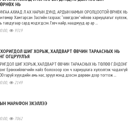
ӨРНӨХ НЬ
УНГАА АХИАД Л АХ НАРЫН ДУНД, АРДЫН НАМЫН ОРОЛЦООТОЙ ӨРНӨХ НЬ
антөмөр Хамтарсан Засгийн газраас “хөөгдсөн”-ийхөө хариуцлагыг хүлээж,
ь тавдугаар сард мэдэгдсэн. Гэвч найр, наадмууд ар ар ...
00:00,
9319
 ХОРИГДОЛ ШИГ ХОРЬЖ, ХАЛДВАРТ ӨВЧИН ТАРААСНЫХ НЬ
НГ ОГЦРУУЛЪЯ
РИГДОЛ ШИГ ХОРЬЖ, ХАЛДВАРТ ӨВЧИН ТАРААСНЫХ НЬ ТӨЛӨӨ Г.ЁНДОНГ
нг Ерөнхийлөгчийн найз болохоор хэн ч хариуцлага хүлээлгэж чадахгүй
00 гаруй хүүхдийн амь нас, эрүүл мэнд дээсэн дөрөөн дээр тогтож ...
00:00,
2149
РЫН МАРАФОН ЭХЭЛЛЭЭ
00:00,
7062