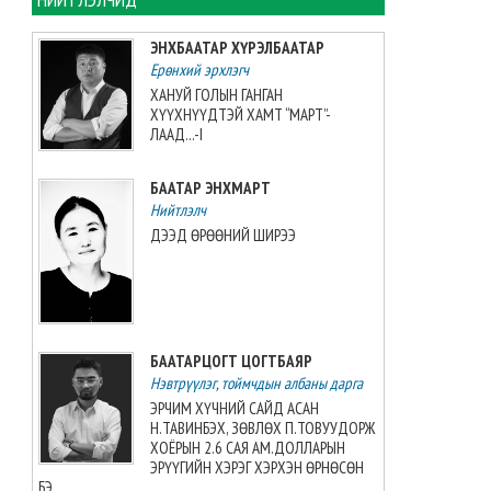
Таеквондо-гийн “Grand slam”-
аас алт, мөнгө, хүрэл медаль
ЭНХБААТАР ХҮРЭЛБААТАР
хүртжээ
Ерөнхий эрхлэгч
2026-08-08 07:00:00
ХАНУЙ ГОЛЫН ГАНГАН
ХҮҮХНҮҮДТЭЙ ХАМТ “МАРТ”-
ЗУРХАЙ: Үс шинээр үргээлгэх
ЛААД...-I
буюу засуулахад нүд
бүрэлзэн улцайна
БААТАР ЭНХМАРТ
2026-08-08 06:00:00
Нийтлэлч
ДЭЭД ӨРӨӨНИЙ ШИРЭЭ
ЦАГ АГААР: Улаанбаатарт
өдөртөө 32 хэм дулаан
байна
2026-08-08 06:00:00
БААТАРЦОГТ ЦОГТБАЯР
Өнөөдөр 14:00 цагт 34 вагон
Нэвтрүүлэг, тоймчдын албаны дарга
автобензин орж ирнэ
ЭРЧИМ ХҮЧНИЙ САЙД АСАН
2026-08-07 12:54:49
Н.ТАВИНБЭХ, ЗӨВЛӨХ П.ТОВУУДОРЖ
ХОЁРЫН 2.6 САЯ АМ.ДОЛЛАРЫН
ЭРҮҮГИЙН ХЭРЭГ ХЭРХЭН ӨРНӨСӨН
Б.Пүрэвдагва: Найман
БЭ