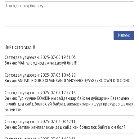
Нийт сэтгэгдэл: 8
Сэтгэгдэл үлдээсэн: 2025-07-05 19:31:03
Зочин:
МАН улс удирдаж чадахгуй бна!!!!
Сэтгэгдэл үлдээсэн: 2025-07-05 10:43:29
Зочин:
ANUSDI BOOB XXI VANXANDI SEKSEER80955877BOOWN DOLOONO
Сэтгэгдэл үлдээсэн: 2025-07-04 12:47:15
Зочин:
Тур хуучин БОАЖЯ- ны сайданцар байсан луйварчин Батэрдэнэ
гэгчийг дэд сайд болгохгүй байхад анхаарч харин шүүх прокурор шалгах
нь зүйтэй.
Сэтгэгдэл үлдээсэн: 2025-07-04 08:32:11
Зочин:
Батлан хамгаалахын дэд сайд хэн болох гэж байгаа юм бол?