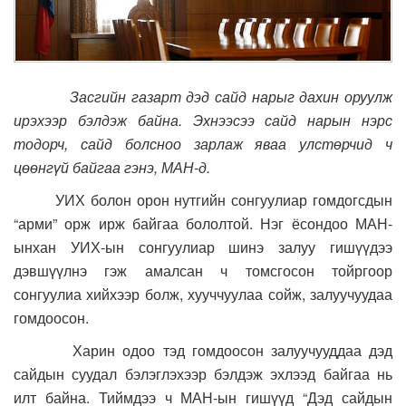
Засгийн газарт дэд сайд нарыг дахин оруулж
ирэхээр бэлдэж байна. Эхнээсээ сайд нарын нэрс
тодорч, сайд болсноо зарлаж яваа улстөрчид ч
цөөнгүй байгаа гэнэ, МАН-д.
УИХ болон орон нутгийн сонгуулиар гомдогсдын
“арми” орж ирж байгаа бололтой. Нэг ёсондоо МАН-
ынхан УИХ-ын сонгуулиар шинэ залуу гишүүдээ
дэвшүүлнэ гэж амалсан ч томсгосон тойргоор
сонгуулиа хийхээр болж, хууччуулаа сойж, залуучуудаа
гомдоосон.
Харин одоо тэд гомдоосон залуучууддаа дэд
сайдын суудал бэлэглэхээр бэлдэж эхлээд байгаа нь
илт байна. Тиймдээ ч МАН-ын гишүүд “Дэд сайдын