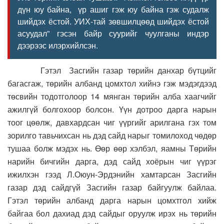
дүн юу байна, үр ашиг гэж юу байна гэж судалж
шийдэх ёстой. УИХ-тай зөвшилцөөд шийдэх ёстой
асуудал” гэсэн байр суурийг чуулганы индэр
дээрээс илэрхийлсэн.
Гэтэл Засгийн газар төрийн данхар бүтцийг
багасгаж, төрийн албанд цомхтол хийнэ гэж мэдэгдээд
төсвийн тодотголоор 14 мянган төрийн алба хаагчийг
ажилгүй болгохоор болсон. Үүн дотроо дарга нарын
тоог цөөлж, давхардсан чиг үүргийг арилгана гэх том
зорилго тавьчихсан нь дэд сайд нарыг томилоход чөдөр
тушаа болж мэдэх нь. Өөр өөр хэлбэл, яамны Төрийн
нарийн бичгийн дарга, дэд сайд хоёрын чиг үүрэг
ижилхэн гээд Л.Оюун-Эрдэнийн хамтарсан Засгийн
газар дэд сайдгүй Засгийн газар байгуулж байлаа.
Гэтэл төрийн албанд дарга нарын цомхтгол хийж
байгаа бол дахиад дэд сайдыг оруулж ирэх нь төрийн