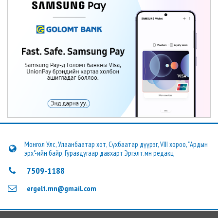
Монгол Улс, Улаанбаатар хот, Сүхбаатар дүүрэг, VIII хороо, "Ардын
эрх"-ийн байр, Гуравдугаар давхарт Эргэлт.мн редакц
7509-1188
ergelt.mn@gmail.com