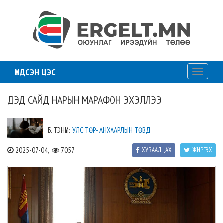
ҮНДСЭН ЦЭС
Toggle
navigati
ДЭД САЙД НАРЫН МАРАФОН ЭХЭЛЛЭЭ
Б. ТЭНҮҮН:
УЛС ТӨР- АНХААРЛЫН ТӨВД
2025-07-04,
7057
ХУВААЛЦАХ
ЖИРГЭХ