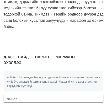
томилж, дараагийн ээлжнийхнээ хоолонд оруулах эрх
мэдлиийн ээлжит бялуу хуваалтаа хийхээр болсон ньь
тодорхой байна. Тиймдээ ч Төрийн ордноор дүүрэн дэд
сайд болохын хүсэлтэй залуучуудын марафон эд өрнөж
байна.
ДЭД САЙД НАРЫН МАРАФОН
ЭХЭЛЛЭЭ
АНХААР! Та сэтгэгдэл бичихдээ хууль зүйн болон ёс суртахууныг баримтална
уу. Ёс бус сэтгэгдлийг админ устгах эрхтэй. Мэдээний сэтгэгдэлд ergelt.mn
хариуцлага хүлээхгүй.