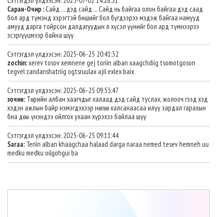
Сэтгэгдэл үлдээсэн: 2025-07-02 14:28:31
Саран-Очир :
Сайд ... дэд сайд ... Сайд нь байгаа олон байгаа дэд саад
бол ард түмэнд хэрэгтэй бишийг бол бүгдээрээ мэдэж байгаа намууд
амууд дарга тойрсон далдагуудын л хүсэл үүнийг бол ард түмнээрээ
эсэргүүцмээр байна шүү
Сэтгэгдэл үлдээсэн: 2025-06-25 20:41:32
zochin:
xerev tosov xemnene gej toriin alban xaagchdiig tsomotgoson
tegvel zandanshatriig ogtsruulax ajil exlex baix
Сэтгэгдэл үлдээсэн: 2025-06-25 09:53:47
зочин:
Төрийн албан хаагчдыг халаад дэд сайд туслах, жолооч гээд хэд
хэдэн ажлын байр нэмэгдэхээр нөгөө халсанаасаа илүү зардал гарахын
бна дөө. үнэндээ ойлгох ухаан хүрэхээ байлаа шүү
Сэтгэгдэл үлдээсэн: 2025-06-25 09:11:44
Saraa:
Teriin alban khaagchaa halaad darga naraa nemed tesev hemneh uu
medku medku oilgohgui ba