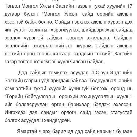
Тэгвэл Монгол Улсын Засгийн газрын тухай хуулийн 17
дугаар бүлэгт “Монгол Улсын сайд өөрийн ажлын
хэсэгтэй байж болно. Сайдын эрхлэх ажлын хүрээн дэх
чиг үүрэг, зорилтыг хэрэгжүүлэх, шийдвэрлэхэд сайдад
зөвлөх үүрэгтэй сайдын зөвлөл ажиллана. Сайдын
зөвлөлийн ажиллах нийтлэг журам, сайдын ажлын
хэсгийн орон тооны хязгаар, зардлын төсвийг Засгийн
газар тогтооно” хэмээн хуульчилсан байдаг.
Дэд сайдыг томилох асуудал Л.Оюун-Эрдэнийн
Засгийн газрын үед яригдаж байлаа. Тодруулбал, өрийн
хэмнэлтийн тухай хуулийг хүчингүй болгож, оронд нь
“Төрийн байгууллагын ерөнхий зохицуулалтын хууль”-
ийг боловсруулан өргөн барихаар бэлдэж эхэлсэн.
Ингэхдээ дэд сайдыг орлогч сайд гэсэн статустай
болгох асуудал ч хөндөгдсөн.
Ямартай ч эрх баригчид дэд сайд нарыыг буцаан