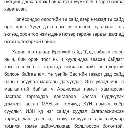
бүтцийг данхаалгаж байна гэх шүүмжлэл ч гарч байгаа
харагдсан.
Нэг ёсондоо одоогийн 19 сайд дээр нэмээд 19 сайд
орж ирнэ. Үүнд дээр нэмээд жолооч, туслахаас нь
эхлээд орон тоо нэмэгдэнэ гэхээр төрийн зардал дахиад
өсөх нь тодорхой байна.
Харин энэ талаар Ерөнхий сайд “Дэд сайдын төсөв
нь ч, бий орон тоог нь ч хуулиндаа заасан байдаг”
хэмээн хэлснээс харахад томилгоо хийх нь одорхой
болсон байгаа юм. Үе үеийн Засгийн газарт дэд сайд
нарын асуупал маргаан дагуулдаг. Энэ удаад мөн л
маргаантай байгаа ч Ардчилсан намыг хамтарсан
Засгаас гаргахдаа дангаараа Засгаа бүрдүүлэх
дэмжлэг авсан МАН-ын томчууд ХҮН намын хоёр
суудлыг, ИЗНН-д нэг сайдн суудал бэлгэлэснийхээ
хариуд дан дээлтэй, залуу гишүүдээ дэд сайдаар
томилж, гэмээ цайруулахаар болцгоосон бололтой.