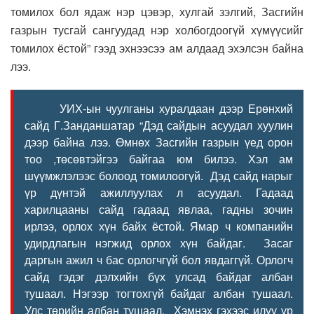
томилох бол ядаж нэр цэвэр, хулгай зэлгий, Засгийн
газрын тусгай сангуудад нэр холбогдоогүй хүмүүсийг
томилох ёстой” гээд эхнээсээ ам алдаад эхэлсэн байна
лээ.
УИХ-ын чуулганы хуралдаан дээр Ерөнхий
сайд Г.Занданшатар “Дэд сайдын асуудал хуулин
дээр байна лээ. Өмнөх Засгийн газрын үед орон
тоо ,төсөвтэйгээ байгаа юм билээ. Хэл ам
шүүмжлэлээс болоод томилоогүй. Дэд сайд нарыг
үр дүнтэй ажиллуулах л асуудал. Гадаад
харилцааны сайд гадаад явлаа, гадны зочин
ирлээ, орлох хүн байх ёстой. Ямар ч компанийн
удирдлагын нэгжид орлох хүн байдаг. Засаг
даргын ажил ч бас орлогчгүй бол явдаггүй. Орлогч
сайд гэдэг дэлхийн бүх улсад байдаг албан
тушаал. Нэгээр тогтохгүй байдаг албан тушаал.
Улс төрийн албан тушаал. Хэмнэх гэхээс илүү үр