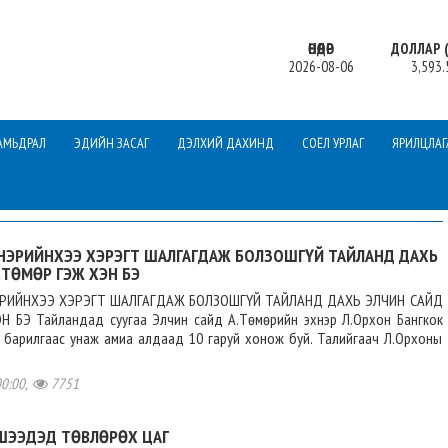
ӨНӨӨДӨР
ДОЛЛАР (
2026-08-06
3,593.
АМЬДРАЛ
ЭДИЙН ЗАСАГ
ДЭЛХИЙ ДАХИНД
СОЁЛ УРЛАГ
ЯРИЛЦЛАГ
ХНЭРИЙНХЭЭ ХЭРЭГТ ШАЛГАГДАЖ БОЛЗОШГҮЙ ТАЙЛАНД ДАХЬ
.ТӨМӨР ГЭЖ ХЭН БЭ
ЭРИЙНХЭЭ ХЭРЭГТ ШАЛГАГДАЖ БОЛЗОШГҮЙ ТАЙЛАНД ДАХЬ ЭЛЧИН САЙД
 БЭ Тайландад суугаа Элчин сайд А.Төмөрийн эхнэр Л.Орхон Бангкок
 барилгаас унаж амиа алдаад 10 гаруй хонож буй. Талийгаач Л.Орхоны
00:00,
7751
ҮШЭЭДЭД ТӨВЛӨРӨХ ЦАГ