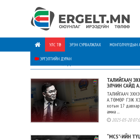
УЛС ТӨР
ЭРЭН СУРВАЛЖЛАХ
МОНГОЛЧУУДЫН 
ЭРГЭЛТИЙН ДУРАН
АНХААРЛЫН ТӨВД
ТАЛИЙГААЧ Э
ЭЛЧИН САЙД А
ТАЛИЙГААЧ ЭХН
А.ТӨМӨР ГЭЖ ХЭН
хотын 17 давхар
амиа ...
2025-05-20 07:
“MCS”-ИЙН Т