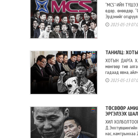
“MCS”-ИЙН ТҮШЭЭ
өдөр, өнөөдөр. 
Эрдэнийг огцруул
2025-05-19 07:
ТАНИЛЦ: ХОТЫ
ХОТЫН ДАРГА Х.
мөнгөөр тив алга
гадаад явна, айлч
2025-05-13 07:
ТӨСВӨӨР АМИ
ЭРГЭЛЗЭХ ША
ХИЛ ХОЛБОЛТООР
Д.Энхтүвшингийн 
нас, намтрынхаа 2