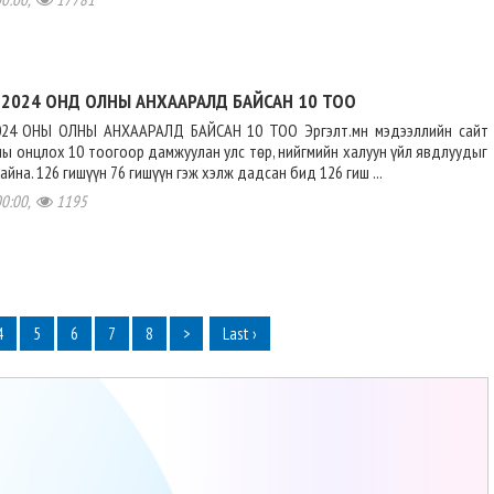
2024 ОНД ОЛНЫ АНХААРАЛД БАЙСАН 10 ТОО
24 ОНЫ ОЛНЫ АНХААРАЛД БАЙСАН 10 ТОО Эргэлт.мн мэдээллийн сайт
ны онцлох 10 тоогоор дамжуулан улс төр, нийгмийн халуун үйл явдлуудыг
йна. 126 гишүүн 76 гишүүн гэж хэлж дадсан бид 126 гиш ...
00:00,
1195
4
5
6
7
8
>
Last ›