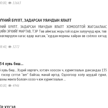
00:00,
11663
ҮҮНИЙ БУУЛТ, ЗАДАРСАН УЯАЧДЫН ЯЛАЛТ
ҮНИЙ БУУЛТ, ЗАДАРСАН УЯАЧДЫН ЯЛАЛТ ХОМООЛТОЙ ЖАГСААЛААС
ЙН ЭРХИЙГ МАРТАВ, ТЭР Төв аймгаас морьтой хэдэн залуучууд ирж, төв
өглөрүүлэн хагас өдөр жагсаж, “хурдан морины хайран өв соёлоо хятад
08:40,
3272
34 хувь биш...
4 хувь биш... Хэдий хөргөгч, хэтэвч хоосон ч, хуримтлалын дансандаа 135
 гэхээр сэтгэл “өег” байгаа, манай иргэд. Одоогоор хоёр шуудай гурил,
махны мөнгө боловч хэзээ ч юм хуримтлалын ...
00:00,
4946
ЁР ХҮСЭЛ