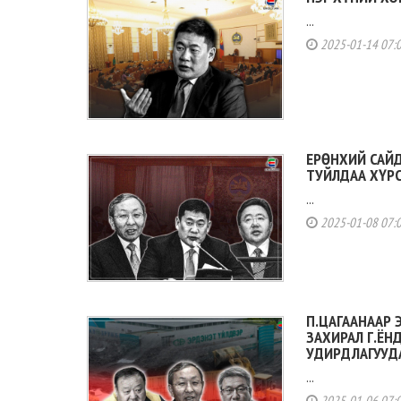
...
2025-01-14 07:
ЕРӨНХИЙ САЙ
ТУЙЛДАА ХҮРС
...
2025-01-08 07:
П.ЦАГААНААР 
ЗАХИРАЛ Г.ЁН
УДИРДЛАГУУД
...
2025-01-06 07: