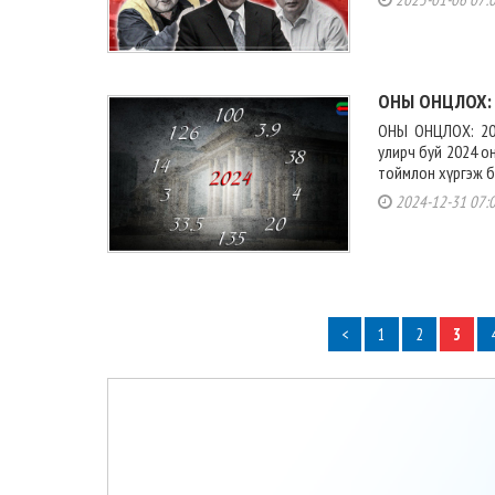
ОНЫ ОНЦЛОХ: 
ОНЫ ОНЦЛОХ: 20
улирч буй 2024 о
тоймлон хүргэж ба
2024-12-31 07:
<
1
2
3