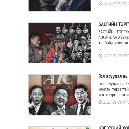
2025-02-03 07:
ЗАСГИЙН ТЭРГ
ЗАСГИЙН ТЭРГҮ
АЙСАНДАА ХҮҮХДИ
талбайд хомоол х
...
2025-01-30 07:
Гол асуудал нь 
Гол асуудал нь 3
мянган төгрөгтэй
эсвэл зургаан кг 
2025-01-20 07:
НЭГ ХҮНИЙ ХО