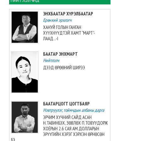
2026-08-06 13:38:56
ЭНХБААТАР ХҮРЭЛБААТАР
Ерөнхий эрхлэгч
Э.Маргад өсвөрийн дэлхийн
аваргаас хүрэл медаль
ХАНУЙ ГОЛЫН ГАНГАН
хүртжээ
ХҮҮХНҮҮДТЭЙ ХАМТ “МАРТ”-
ЛААД...-I
2026-08-06 13:27:31
БААТАР ЭНХМАРТ
“Singapore Women series”
тэмцээнд манай багт Greece
Нийтлэлч
Elizabeth Berg тоглоно
ДЭЭД ӨРӨӨНИЙ ШИРЭЭ
2026-08-06 13:14:57
Азийн аваргыг Хойд
Солонгосн баг 13 алтан
медальтайгаар тэргүүлж
БААТАРЦОГТ ЦОГТБАЯР
явна
Нэвтрүүлэг, тоймчдын албаны дарга
2026-08-06 12:53:48
ЭРЧИМ ХҮЧНИЙ САЙД АСАН
Н.ТАВИНБЭХ, ЗӨВЛӨХ П.ТОВУУДОРЖ
Монгол Улсын эмэгтэй
ХОЁРЫН 2.6 САЯ АМ.ДОЛЛАРЫН
шигшээ баг өмсгөлөө гардан
ЭРҮҮГИЙН ХЭРЭГ ХЭРХЭН ӨРНӨСӨН
авлаа
БЭ