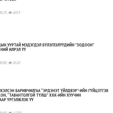
00:29,
6019
ДЫН УУРТАЙ МЭДЭГДЭЛ БҮЛЭГЛЭЛҮҮДИЙН "ЗОДООН"
НИЙ ИЛРЭЛ ҮҮ
00:00,
8520
ЭХЭЛСЭН БАРИВЧИЛГАА “ЭРДЭНЭТ ҮЙЛДВЭР”-ИЙН ГҮЙЦЭТГЭХ
ДОН, “ТАВАНТОЛГОЙ ТҮЛШ” ХХК-ИЙН ХУУЧИН
ААР ҮРГЭЛЖЛЭХ ҮҮ
00:00,
17781