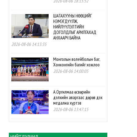
2026-08-06 18:15:52
ШАТАХУУНЫ НӨӨЦИЙГ
НЭМЭГДҮҮЛЖ,
НИЙЛҮҮЛЭЛТИЙН
ДОГОЛДЛЫГ АРИЛГАХАД
АНХААРЧ БАЙНА
2026-08-06 14:13:35
Монголын волейболын баг,
Хонконгийн багийг хожлоо
2026-08-06 14:00:05
А.Оргилмаа өсвөрийн
дэлхийн аваргаас дөрөв дэх
медалиа хүртэв
2026-08-06 13:47:15
М.Мөнххайр өсвөрийн
дэлхийн аваргаас хүрэл
медаль авлаа
НИЙТЛЭЛЧИД