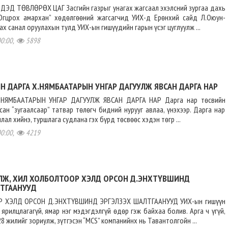
ДЭД ТӨВЛӨРӨХ ЦАГ Засгийн газрыг унагах жагсаал эхэлсний зургаа дахь
“Огцрох амархан” хөдөлгөөний жагсагчид УИХ-д Ерөнхий сайд Л.Оюун-
ах санал оруулахын тулд УИХ-ын гишүүдийн гарын үсэг цуглуулж ...
00:00,
5898
Н ДАРГА Х.НЯМБААТАРЫН УНГАР ДАГУУЛЖ ЯВСАН ДАРГА НАР
НЯМБААТАРЫН УНГАР ДАГУУЛЖ ЯВСАН ДАРГА НАР Дарга нар төсвийн
сан “зугаалсаар” татвар төлөгч бидний нурууг авлаа, үнэхээр. Дарга нар
лал хийнэ, туршлага судлана гэх бүрд төсвөөс хэдэн төгр ...
00:00,
4219
ЛЖ, ХИЛ ХОЛБОЛТООР ХЭЛД ОРСОН Д.ЭНХТҮВШИНД
ЛТГААНУУД
 ХЭЛД ОРСОН Д.ЭНХТҮВШИНД ЭРГЭЛЗЭХ ШАЛТГААНУУД УИХ-ын гишүүн
ярилцлагагүй, ямар нэг мэдэгдэлгүй өдөр гэж байхаа болив. Арга ч үгүй,
8 жилийг зориулж, зүтгэсэн “MCS” компанийнх нь Тавантолгойн ...