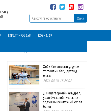
USD )
50
А
ГЭРЭЛТ ИРЭЭДҮЙ
КОВИД-19
ШИНЭ МЭДЭЭ
Хойд Солонгосын үзүүлэх
тоглолтын баг Дарханд
очжээ
2026-08-06 18:26:07
Д.Нацагдоржийн амьдрал,
уран бүтээлийн үзэсгэлэн,
эрдэм шинжилгээний хурал
болов