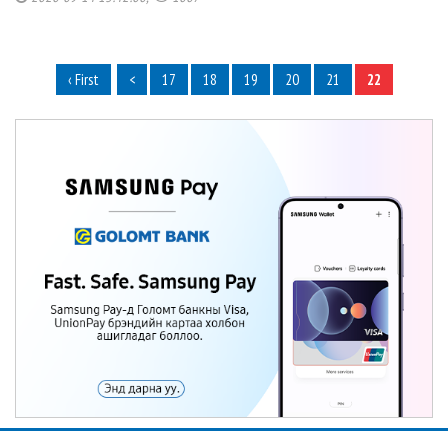
‹ First
<
17
18
19
20
21
22