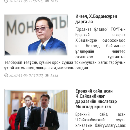
2020-11-05 11:07:26,
1619
Ичээч, Х.Бадамсүрэн
дарга аа
“Эрдэнэт үйлдвэр” ТӨҮГ-ын
Ерөнхий захирал
Х.Бадамсүрэн одоохондоо
ил болоод байгаагаар
үйлдвэрийн мөнгөөр
охиныхоо сургалтын
төлбөрийг төлүүлсэн, хувийн орон сууцаа тохижуулсан, хагас тэрбумын
үнэтэй автомашин, мөнгөн аяга, массажны сандал ...
2020-11-05 07:10:00,
1558
Ерөнхий сайд асан
Ч.Сайханбилэг
дараагийн нислэгээр
Монголд ирнэ гэв
Ерөнхий сайд асан
Ч.Сайханбилэгийг хууль
хяналтын байгууллагуудаас