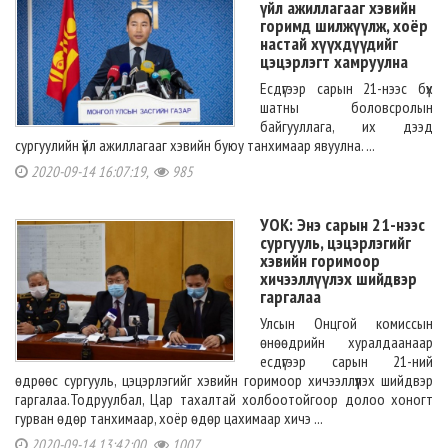
үйл ажиллагааг хэвийн
горимд шилжүүлж, хоёр
настай хүүхдүүдийг
цэцэрлэгт хамруулна
Есдүгээр сарын 21-нээс бүх
шатны боловсролын
байгууллага, их дээд
сургуулийн үйл ажиллагааг хэвийн буюу танхимаар явуулна. ...
2020-09-14 16:07:19,
985
УОК: Энэ сарын 21-нээс
сургууль, цэцэрлэгийг
хэвийн горимоор
хичээллүүлэх шийдвэр
гаргалаа
Улсын Онцгой комиссын
өнөөдрийн хуралдаанаар
есдүгээр сарын 21-ний
өдрөөс сургууль, цэцэрлэгийг хэвийн горимоор хичээллүүлэх шийдвэр
гаргалаа.Тодруулбал, Цар тахалтай холбоотойгоор долоо хоногт
гурван өдөр танхимаар, хоёр өдөр цахимаар хичэ ...
2020-09-14 13:42:00,
1007