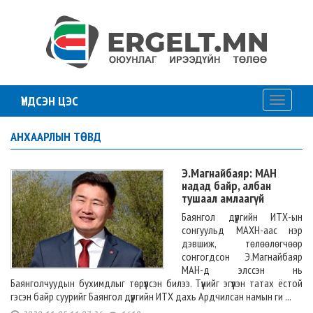
ҮНДСЭН ЦЭС
Toggle
navigati
АНХААРЛЫН ТӨВД
Э.Магнайбаяр: МАН
надад байр, албан
тушаал амлаагүй
Баянгол дүүргийн ИТХ-ын
сонгуульд МАХН-аас нэр
дэвшиж, төлөөлөгчөөр
сонгогдсон Э.Магнайбаяр
МАН-д элссэн нь
Баянголчуудын бухимдлыг төрүүлсэн билээ. Түүнийг эгүүлэн татах ёстой
гэсэн байр суурийг Баянгол дүүргийн ИТХ дахь Ардчилсан намын ги ...