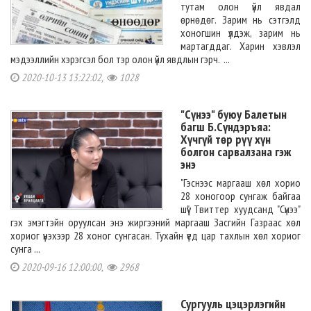
тутам олон үйл явдал
өрнөдөг. Зарим нь сэтгэлд
хоногшин үлдэж, зарим нь
мартагддаг. Харин хэвлэл
мэдээллийн хэрэгсэл бол тэр олон үйл явдлын гэрч. ...
2020-10-13 13:22:02,
1028
"Сүнээ" буюу Балетын
багш Б.Сүндэръяа:
Хүчгүй төр рүү хүн
болгон сарвалзана гэж
энэ
"Гэснээс маргааш хөл хорио
28 хоногоор сунгаж байгаа
шүү". Твиттер хуудсанд "Сүнээ"
гэх эмэгтэйн оруулсан энэ жиргээний маргааш Засгийн Газраас хөл
хориог үнэхээр 28 хоног сунгасан. Тухайн үед цар тахлын хөл хориог
сунга ...
2020-09-16 12:00:00,
2968
Сургууль цэцэрлэгийн