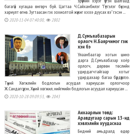
эрүүгийн хэрэг үүсгэн шалгаад
багагүй хугацаа өнгөрч буй. Цагтаа Ч.Сайханбилэг "Гүтгэлэг бүхэнд
хариулт өгнө. Зугтаасан гэх зохиолтой жүжиг хэзээ дуусах вэ" гэсэн ...
2020-11-04 07:40:00,
2802
Д.Сумъяабазарын
орлогч Н.Баярчимэг гэж
хэн бэ
Улаанбаатар хотын шинэ
дарга Д.Сумъяабазар хоёр
орлогч, дөрвөн төслийн
удирдагчтайгаар хотыг
удирдахаар багаа бүрдүүллээ.
Түүний Хөгжлийн бодлогын асуудал хариуцсан орлогчоор
Ж.Сандагсүрэн, Хүний хөгжил, нийгмийн бодлогын асуудал хариуцсан ...
2020-10-28 09:09:53,
2043
Анхаарлын төвд:
Аравдугаар сарын 13-нд
хэвлэлийн хуудаснаа
Бидний амьдралд өдөр