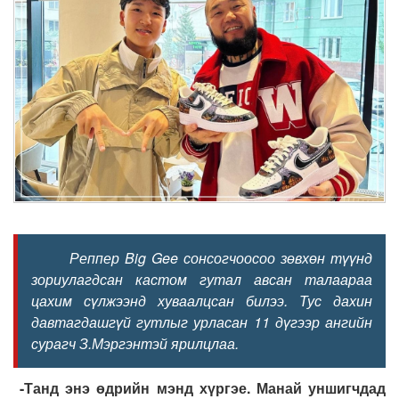
Реппер Big Gee сонсогчоосоо зөвхөн түүнд
зориулагдсан
кастом
гутал авсан талаараа
цахим сүлжээнд хуваалцсан билээ. Тус дахин
давтагдашгүй гутлыг урласан 11 дүгээр ангийн
сурагч З.Мэргэнтэй ярилцлаа.
-Танд энэ өдрийн мэнд хүргэе. Манай уншигчдад