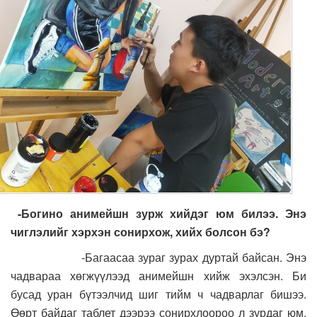
-Богино анимейшн зурж хийдэг юм билээ. Энэ
чиглэлийг хэрхэн сонирхож, хийх болсон бэ?
-Багаасаа зураг зурах дуртай байсан. Энэ
чадвараа хөгжүүлээд анимейшн хийж эхэлсэн. Би
бусад уран бүтээлчид шиг тийм ч чадварлаг бишээ.
Өөрт байдаг таблет дээрээ сонирхлоороо л зурдаг юм.