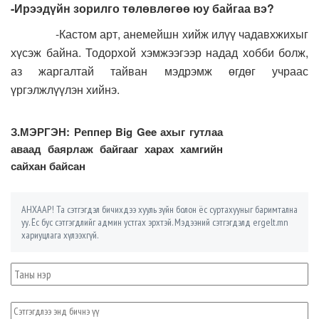
-Ирээдүйн зорилго төлөвлөгөө юу байгаа вэ?
-Кастом арт, анемейшн хийж илүү чадавхжихыг
хүсэж байна. Тодорхой хэмжээгээр надад хобби болж,
аз жаргалтай тайван мэдрэмж өгдөг учраас
үргэлжлүүлэн хийнэ.
З.МЭРГЭН: Реппер Big Gee ахыг гутлаа
аваад баярлаж байгааг харах хамгийн
сайхан байсан
АНХААР! Та сэтгэгдэл бичихдээ хууль зүйн болон ёс суртахууныг баримтална
уу. Ёс бус сэтгэгдлийг админ устгах эрхтэй. Мэдээний сэтгэгдэлд ergelt.mn
хариуцлага хүлээхгүй.