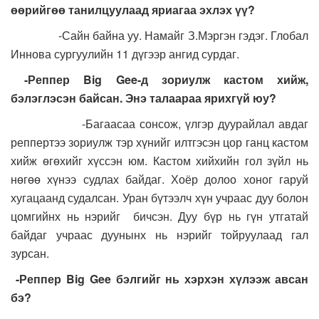
өөрийгөө танилцуулаад яриагаа эхлэх үү?
-Сайн байна уу. Намайг З.Мэргэн гэдэг. Глобал
Иннова сургуулийн 11 дүгээр ангид сурдаг.
-Реппер Big Gee-д зориулж кастом хийж,
бэлэглэсэн байсан. Энэ талаараа ярихгүй юу?
-Багаасаа сонсож, үлгэр дуурайлал авдаг
реппертээ зориулж тэр хүнийг илтгэсэн цор ганц кастом
хийж өгөхийг хүссэн юм. Кастом хийхийн гол зүйл нь
нөгөө хүнээ судлах байдаг. Хоёр долоо хоног гаруй
хугацаанд судалсан. Уран бүтээлч хүн учраас дуу болон
цомгийнх нь нэрийг бичсэн. Дуу бүр нь гүн утгатай
байдаг учраас дуунынх нь нэрийг тойруулаад гал
зурсан.
-Реппер Big Gee бэлгийг нь хэрхэн хүлээж авсан
бэ?