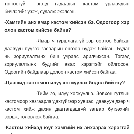
тогтоогүй. Тэгээд гадаадын кастом урлаачдын
бичлэгийг үзэж, судалж эхэлсэн.
-Хамгийн анх ямар кастом хийсэн бэ. Одоогоор хэр
олон кастом хийсэн байна?
-Ямар ч туршлагагүйгээр өөртөө байсан
даавуун пүүзээ засварын өнгөөр будаж байсан. Будаг
нь зориулалтынх биш учраас арилчихсан. Тэгээд
зориулалтынх будгийг авах хэрэгтэйг ойлгосон.
Одоогийн байдлаар долоон кастом хийсэн байгаа.
-Цаашид кастомоо илүү хөгжүүлэх бодол бий юү?
-Тийм ээ, илүү хөгжүүлнэ. Зөвхөн гутлын
кастомоор хязгаарлагдахгүйгээр хувцас, даавуун дээр ч
кастом хийж дахин давтагдашгүй загвар бүтээхийг
зорьж, төлөвлөж байгаа.
-Кастом хийхэд юуг хамгийн их анхаарах хэрэгтэй