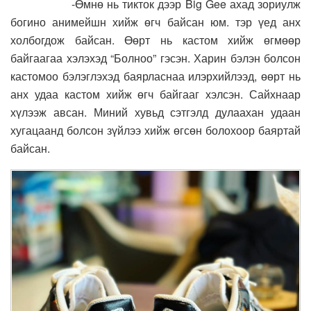
-Өмнө нь тикток дээр Big Gee ахад зориулж
богино анимейшн хийж өгч байсан юм. тэр үед анх
холбогдож байсан. Өөрт нь кастом хийж өгмөөр
байгаагаа хэлэхэд “Болноо” гэсэн. Харин бэлэн болсон
кастомоо бэлэглэхэд баярласнаа илэрхийлээд, өөрт нь
анх удаа кастом хийж өгч байгааг хэлсэн. Сайхнаар
хүлээж авсан. Миний хувьд сэтгэлд дулаахан удаан
хугацаанд болсон зүйлээ хийж өгсөн болохоор баяртай
байсан.