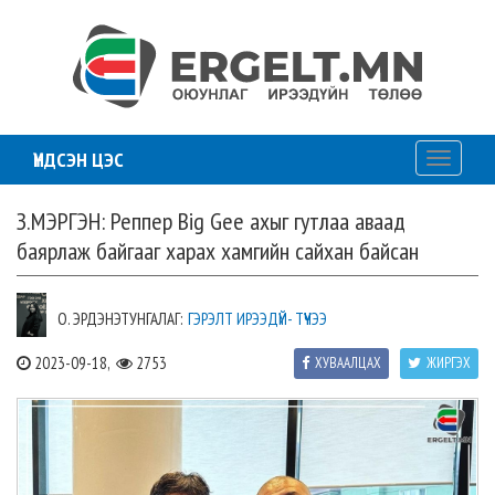
ҮНДСЭН ЦЭС
Toggle
navigati
З.МЭРГЭН: Реппер Big Gee ахыг гутлаа аваад
баярлаж байгааг харах хамгийн сайхан байсан
О. ЭРДЭНЭТУНГАЛАГ:
ГЭРЭЛТ ИРЭЭДҮЙ- ТҮҮЧЭЭ
2023-09-18,
2753
ХУВААЛЦАХ
ЖИРГЭХ