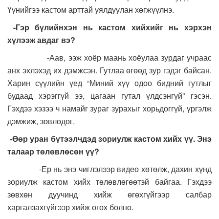
Үүнийгээ кастом арттай уялдуулан хөгжүүлнэ.
-Гэр бүлийнхэн нь кастом хийхийг нь хэрхэн
хүлээж авдаг вэ?
-Аав, ээж хоёр маань хоёулаа зурдаг учраас
анх эхлэхэд их дэмжсэн. Гутлаа өгөөд зур гэдэг байсан.
Харин сүүлийн үед “Миний хүү одоо бидний гутлыг
будаад хэрэггүй ээ, цагаан гутал үлдсэнгүй” гэсэн.
Гэхдээ хэзээ ч намайг зураг зурахыг хорьдоггүй, үргэлж
дэмжиж, зөвлөдөг.
-Өөр уран бүтээлчдэд зориулж кастом хийх үү. Энэ
талаар төлөвлөсөн үү?
-Ер нь энэ чиглэлээр видео хөтөлж, дахин хүнд
зориулж кастом хийх төлөвлөгөөтэй байгаа. Гэхдээ
зөвхөн дуучинд хийж өгөхгүйгээр салбар
харгалзахгүйгээр хийж өгөх болно.