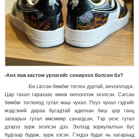
-Анх яаж кастом урлагийг сонирхох болсон бэ?
-Би сагсан бөмбөг тоглох дуртай, хичээллэдэг.
Цар тахал гарахаас өмнө хичээллэж эхэлсэн. Сагсан
бөмбөг тоглоход гутал маш чухал. Пүүз чухал гэдгийг
мэдсэний дараа бусадтай адилхан биш цор ганц
загварын гутал өмсмөөр санагдсан. Тэр үеэс гутал
дээрээ зурж эхэлсэн дээ. Эхлээд зориулалтын бус
будгаар будаж, зурж үзсэн. Гэхдээ будаг нь хагараад