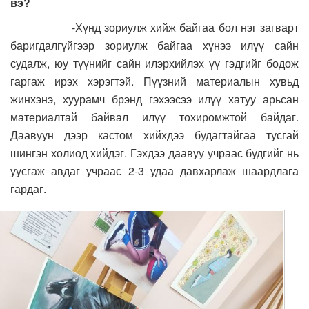
вэ?
-Хүнд зориулж хийж байгаа бол нэг загварт
баригдалгүйгээр зориулж байгаа хүнээ илүү сайн
судалж, юу түүнийг сайн илэрхийлэх үү гэдгийг бодож
гаргаж ирэх хэрэгтэй. Пүүзний материалын хувьд
жинхэнэ, хуурамч брэнд гэхээсээ илүү хатуу арьсан
материалтай байвал илүү тохиромжтой байдаг.
Даавуун дээр кастом хийхдээ будагтайгаа тусгай
шингэн холиод хийдэг. Гэхдээ даавуу учраас будгийг нь
уусгаж авдаг учраас 2-3 удаа давхарлаж шаардлага
гардаг.