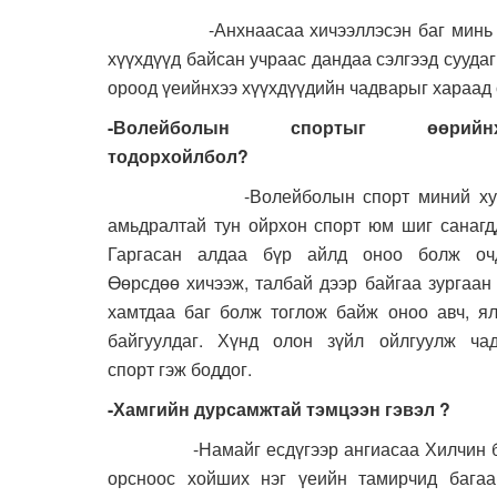
-Анхнаасаа хичээллэсэн баг минь Хилчи
хүүхдүүд байсан учраас дандаа сэлгээд сууда
ороод үеийнхээ хүүхдүүдийн чадварыг хараад 
-Волейболын спортыг өөрийнх
тодорхойлбол?
-Волейболын спорт миний хув
амьдралтай тун ойрхон спорт юм шиг санагд
Гаргасан алдаа бүр айлд оноо болж очд
Өөрсдөө хичээж, талбай дээр байгаа зургаан
хамтдаа баг болж тоглож байж оноо авч, я
байгуулдаг. Хүнд олон зүйл ойлгуулж чад
спорт гэж боддог.
-Хамгийн дурсамжтай тэмцээн гэвэл ?
-Намайг есдүгээр ангиасаа Хилчин б
орсноос хойших нэг үеийн тамирчид багаа