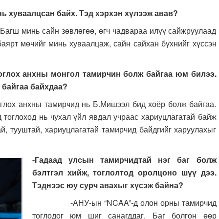
 нь хуваалцсан байх. Тэд хэрхэн хүлээж авав?
 минь сайн зөвлөгөө, өгч чадвараа илүү сайжруулаад
 баярт мөчийг минь хуваалцаж, сайн сайхан бүхнийг хүссэн
глох анхны монгол тамирчин болж байгаа юм билээ.
 байгаа байхдаа?
нхны тамирчид нь Б.Мишээл бид хоёр болж байгаа.
тоглоход нь чухал үйл явдал учраас хариуцлагатай байж
ай, тууштай, хариуцлагатай тамирчид байдгийг харуулахыг
-Гадаад улсын тамирчидтай нэг баг болж
бэлтгэл хийж, тоглолтод оролцоно шүү дээ.
Тэднээс юу сурч авахыг хүсэж байна?
-АНУ-ын “NCAA”-д олон орны тамирчид
тоглодог юм шиг санагддаг. Баг болгон өөр