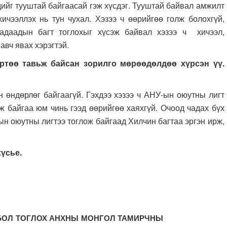
тууштай байгаасай гэж хүсдэг. Тууштай байвал амжилт
ичээллэх нь тун чухал. Хэзээ ч өөрийгөө голж болохгүй,
Гадаадын багт тоглохыг хүсэж байвал хэзээ ч хичээл,
авч явах хэрэгтэй.
ртөө тавьж байсан зорилго мөрөөдөлдөө хүрсэн үү.
рлөг байгаагүй. Гэхдээ хэзээ ч АНУ-ын оюутны лигт
ож байгаа юм чинь гээд өөрийгөө хаяхгүй. Очоод чадах бүх
ын оюутны лигтээ тоглож байгаад Хилчин багтаа эргэн ирж,
хүсье.
ЙБОЛ ТОГЛОХ АНХНЫ МОНГОЛ ТАМИРЧНЫ