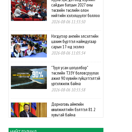
сайдын багцын 2027 оны
төсвийн төслийн олон
нийтийн хэлэлцүүлэг боллоо
2026-08-06 11:33:50
Нэгдүгээр ангийн элсэлтийн
цахим бүртгэл наймдугаар
сарын 17-нд эхэлнэ
2026-08-06 11:05:34
"Туул усан цогцолбор"
төслийн ТЭЗҮ боловсруулах
ажил 90 хувийн гүйцэтгэлтэй
үргэлжилж байна
2026-08-06 10:55:58
Дорноговь аймгийн
өвөлжилтийн бэлтгэл 81.2
хувьтай байна
2026-08-06 10:54:04
НИЙТЛЭЛЧИД