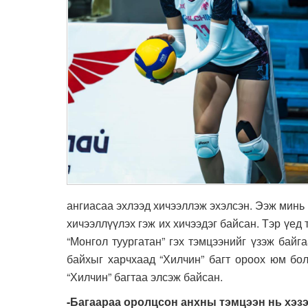
ангиасаа эхлээд хичээллэж эхэлсэн. Ээж минь
хичээллүүлэх гэж их хичээдэг байсан. Тэр үед
“Монгол туургатан” гэх тэмцээнийг үзэж бай
байхыг харчхаад “Хилчин” багт ороох юм бо
“Хилчин” багтаа элсэж байсан.
-Багаараа оролцсон анхны тэмцээн нь хэз