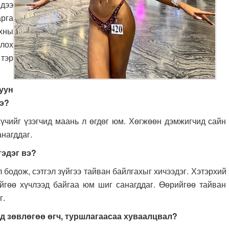
дээ
арга
нхны
лох
 тэр
уун
вэ?
үзэгчид маань л өгдөг юм. Хөгжөөн дэмжигчид сайн
нагддаг.
гэдэг вэ?
ж, сэтгэл зүйгээ тайван байлгахыг хичээдэг. Хэтэрхий
йгөө хүчлээд байгаа юм шиг санагддаг. Өөрийгөө тайван
г.
д зөвлөгөө өгч, туршлагаасаа хуваалцвал?