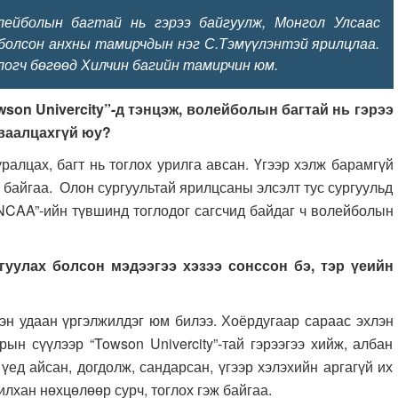
волейболын багтай нь гэрээ байгуулж, Монгол Улсаас
болсон анхны тамирчдын нэг С.Тэмүүлэнтэй ярилцлаа.
огч бөгөөд Хилчин багийн тамирчин юм.
son Univercity”-д тэнцэж, волейболын багтай нь гэрээ
уваалцахгүй юу?
х, багт нь тоглох урилга авсан. Үгээр хэлж барамгүй
 байгаа. Олон сургуультай ярилцсаны элсэлт тус сургуульд
“NCAA”-ийн түвшинд тоглодог сагсчид байдаг ч волейболын
йгуулах болсон мэдээгээ хэзээ сонссон бэ, тэр үеийн
ан үргэлжилдэг юм билээ. Хоёрдугаар сараас эхлэн
ын сүүлээр “Towson Univercity”-тай гэрээгээ хийж, албан
 үед айсан, догдолж, сандарсан, үгээр хэлэхийн аргагүй их
лхан нөхцөлөөр сурч, тоглох гэж байгаа.