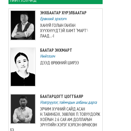
Т.Ням-Очир: Бие даалтын
долоо хоног нийслэл, орон
ЭНХБААТАР ХҮРЭЛБААТАР
нутагт өөр өөр хугацаанд
Ерөнхий эрхлэгч
болно
ХАНУЙ ГОЛЫН ГАНГАН
2026-08-06 10:53:48
ХҮҮХНҮҮДТЭЙ ХАМТ “МАРТ”-
ЛААД...-I
Засгийн газар эм, эмнэлгийн
хэрэглэгдэхүүнийг нэг эх
БААТАР ЭНХМАРТ
үүсвэрээс худалдан авах
журмыг шинэчлэн баталжээ
Нийтлэлч
2026-08-06 10:31:47
ДЭЭД ӨРӨӨНИЙ ШИРЭЭ
ТАНИЛЦ: Нийслэлд энэ долоо
хоногт хаах авто замууд
2026-08-06 10:21:41
БААТАРЦОГТ ЦОГТБАЯР
Нэвтрүүлэг, тоймчдын албаны дарга
КОП17 БАГА ХУРЛЫН БАРИЛГА,
ЭРЧИМ ХҮЧНИЙ САЙД АСАН
БАЙГУУЛАМЖИД ҮҮРЭГ
Н.ТАВИНБЭХ, ЗӨВЛӨХ П.ТОВУУДОРЖ
ГҮЙЦЭТГЭЖ БУЙ АЛБА
ХОЁРЫН 2.6 САЯ АМ.ДОЛЛАРЫН
ХААГЧДАД ҮҮРЭГ, ЧИГЛЭЛ
ЭРҮҮГИЙН ХЭРЭГ ХЭРХЭН ӨРНӨСӨН
ӨГЛӨӨ
БЭ