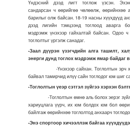
Үндэсний дээд лигт тоглож үзсэн. Эхэн
сандарсан ч өөрийгөө чөлөөлж, өөрийнхөө 
барилыг олж байсан. 18-19 насны хүүхдүүд а
дээд лигийн тэмцээнд тоглоод аварга бо
мэдрэмж үнэхээр гайхалтай байсан. Одоо ч
тоглолтыг үргэлж санадаг.
-Заал дүүрэн үзэгчдийн алга ташилт, хал
энерги дунд тоглох мэдрэмж ямар байдаг 
-Үнэхээр сайхан. Тоглолтын эрч хүчийг 
байвал тамирчид илүү сайн тоглодог юм шиг са
-Тоглолтын үеэр сэтгэл зүйгээ хэрхэн бэлт
-Тоглолтын өмнө аль болох эерэг зүйл бодо
хариуцлага үүрч, их юм болдох юм бол өөри
байлгаж өөрийнхөө тоглолтод анхаарч тоглодо
-Энэ спортоор хичээллэж байгаа хүүхдүүдэ