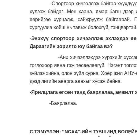
-Спортоор хичээллэж байгаа хүүхдүүдийг 
хүлээж байдаг. Мөн хаана, ямар багш дээр х
өөрийгөө хурцалж, сайжруулж байгаарай. 
сургуулиа хойш нь тавьж болохгүй, тэнцвэртэй 
-Энэхүү спортоор хичээллэж эхлэхдээ өө
Дараагийн зорилго юу байгаа вэ?
-Анх хичээллэхдээ хүрэхийг хүссэн өндө
тоглохоор явна гэж төсөөлөөгүй. Нэгэнт тогл
зүйлээ хийнэ, олон зүйл сурна. Хоёр жил АНУ-
дээд лигийн аварга авахыг хүсэж байна.
-Ярилцлага өгсөн танд баярлалаа, амжилт 
-Баярлалаа.
С.ТЭМҮҮЛЭН: “NCAA”-ИЙН ТҮВШИНД ВОЛЕ