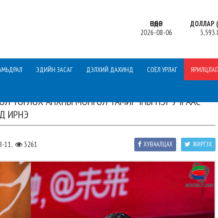
ӨНӨӨДӨР
ДОЛЛАР (
2026-08-06
3,593.
АМЬДРАЛ
ЭДИЙН ЗАСАГ
ДЭЛХИЙ ДАХИНД
СОЁЛ УРЛАГ
ЯРИЛЦЛАГ
БОЛ ТОГЛОХ АНХНЫ МОНГОЛ ТАМИРЧНЫ НЭГ УЧРААС
АД ИРНЭ
8-11,
3261
ХУВААЛЦАХ
ЖИРГЭХ