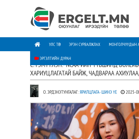
УЛС ТӨР
ЭРЭН СУРВАЛЖЛАХ
МОНГОЛЧУУДЫН 
ЭРГЭЛТИЙН ДУРАН
С.ТЭМҮҮЛЭН: “NCAA”-ИЙН ТҮВШИНД ВОЛЕЙ
ХАРИУЦЛАГАТАЙ БАЙЖ, ЧАДВАРАА АХИУЛА
О. ЭРДЭНЭТУНГАЛАГ:
ЯРИЛЦЛАГА- ШИНЭ ҮЕ
2025-0