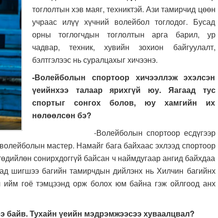
тоглолтын хэв маяг, техниктэй. Ази тамирчид цөөн
учраас илүү хүчний волейбол тоглодог. Бусад
орны тоглогчдын тоглолтын арга барил, ур
чадвар, техник, хувийн зохион байгуулалт,
бэлтгэлээс нь суралцахыг хичээнэ.
-Волейболын спортоор хичээллэж эхэлсэн
үеийнхээ талаар ярихгүй юу. Яагаад тус
спортыг сонгох болов, юу хамгийн их
нөлөөлсөн бэ?
-Волейболын спортоор есдүгээр
 волейболын мастер. Намайг бага байхаас эхлээд спортоор
 төдийлөн сонирхдоггүй байсан ч наймдугаар ангид байхдаа
гаад шигшээ багийн тамирчдын дийлэнх нь Хилчин багийнх
л ийм гоё тэмцээнд орж болох юм байна гэж ойлгоод анх
ээ байв. Тухайн үеийн мэдрэмжээсээ хуваалцвал?