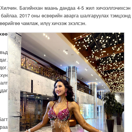
н. Багийнхан маань дандаа 4-5 жил хичээллэчихсэн
г байлаа. 2017 оны өсвөрийн аварга шалгаруулах тэмцээнд
өөрийгөө чамлаж, илүү хичээж эхэлсэн.
өө
ьд
даг.
ог.
 хүн
лалт
даг
агт
раа