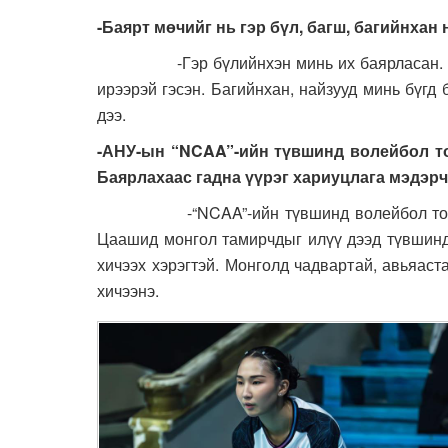
-Баярт мөчийг нь гэр бүл, багш, багийнхан
-Гэр бүлийнхэн минь их баярласан. Багш
ирээрэй гэсэн. Багийнхан, найзууд минь бүгд
дээ.
-АНУ-ын “NCAA”-ийн түвшинд волейбол то
Баярлахаас гадна үүрэг хариуцлага мэдэрч
-“NCAA”-ийн түвшинд волейбол тоглох а
Цаашид монгол тамирчдыг илүү дээд түвшинд 
хичээх хэрэгтэй. Монголд чадвартай, авьяаст
хичээнэ.