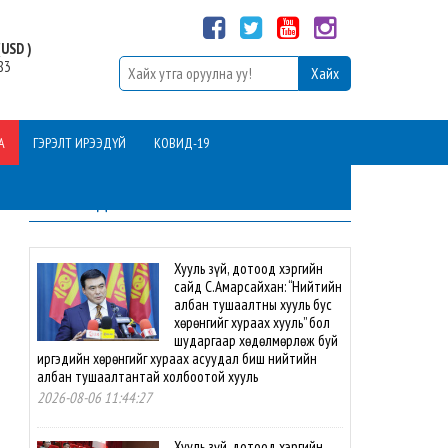
USD )
83
А
ГЭРЭЛТ ИРЭЭДҮЙ
КОВИД-19
ШИНЭ МЭДЭЭ
Хууль зүй, дотоод хэргийн
сайд С.Амарсайхан: “Нийтийн
албан тушаалтны хууль бус
хөрөнгийг хураах хууль” бол
шударгаар хөдөлмөрлөж буй
иргэдийн хөрөнгийг хураах асуудал биш нийтийн
албан тушаалтантай холбоотой хууль
2026-08-06 11:44:27
Хууль зүй, дотоод хэргийн