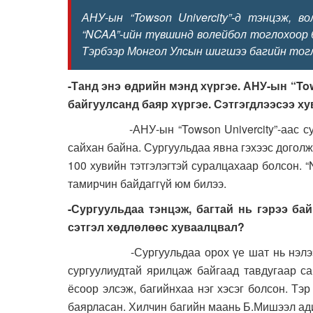
АНУ-ын “Towson Univercity”-д тэнцэж, 
“NCAA”-ийн түвшинд волейбол тоглохоор 
Тэрбээр Монгол Улсын шигшээ багийн тогл
-Танд энэ өдрийн мэнд хүргэе. АНУ-ын “Tow
байгуулсанд баяр хүргэе. Сэтгэгдлээсээ х
-АНУ-ын “Towson Univercity”-аас суралца
сайхан байна. Сургуульдаа явна гэхээс доголж
100 хувийн тэтгэлэгтэй суралцахаар болсон. 
тамирчин байдаггүй юм билээ.
-Сургуульдаа тэнцэж, багтай нь гэрээ ба
сэтгэл хөдлөлөөс хуваалцвал?
-Сургуульдаа орох үе шат нь нэлээн уда
сургуулиудтай ярилцаж байгаад тавдугаар сар
ёсоор элсэж, багийнхаа нэг хэсэг болсон. Тэр
баярласан. Хилчин багийн маань Б.Мишээл ади