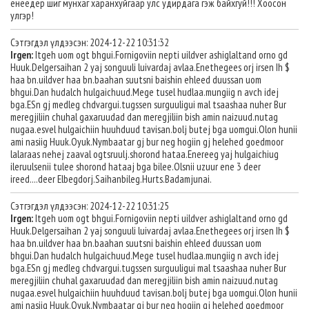
енеедер шиг мунхаг харанхуйгаар улс удирдага гэж байхгуй!!! Хоосон
улгэр!
Сэтгэгдэл үлдээсэн: 2024-12-22 10:31:32
Irgen:
Itgeh uom ogt bhgui.Fornigoviin nepti uildver ashiglaltand orno gd
Huuk.Delgersaihan 2 yaj songuuli luivardaj avlaa.Enethegees orj irsen Ih $
haa bn.uildver haa bn.baahan suutsni baishin ehleed duussan uom
bhgui.Dan hudalch hulgaichuud.Mege tusel hudlaa.mungiig n avch idej
bga.ESn gj medleg chdvargui.tugssen surguuligui mal tsaashaa nuher Bur
meregjiliin chuhal gaxaruudad dan meregjiliin bish amin naizuud.nutag
nugaa.esvel hulgaichiin huuhduud tavisan.bolj butej bga uomgui.Olon hunii
ami nasiig Huuk.Oyuk.Nymbaatar gj bur neg hogiin gj helehed goedmoor
lalaraas nehej zaaval ogtsruulj.shorond hataa.Enereeg yaj hulgaichiug
ileruulsenii tulee shorond hataaj bga bilee.Olsnii uzuur ene 3 deer
ireed....deer Elbegdorj.Saihanbileg.Hurts.Badamjunai.
Сэтгэгдэл үлдээсэн: 2024-12-22 10:31:25
Irgen:
Itgeh uom ogt bhgui.Fornigoviin nepti uildver ashiglaltand orno gd
Huuk.Delgersaihan 2 yaj songuuli luivardaj avlaa.Enethegees orj irsen Ih $
haa bn.uildver haa bn.baahan suutsni baishin ehleed duussan uom
bhgui.Dan hudalch hulgaichuud.Mege tusel hudlaa.mungiig n avch idej
bga.ESn gj medleg chdvargui.tugssen surguuligui mal tsaashaa nuher Bur
meregjiliin chuhal gaxaruudad dan meregjiliin bish amin naizuud.nutag
nugaa.esvel hulgaichiin huuhduud tavisan.bolj butej bga uomgui.Olon hunii
ami nasiig Huuk.Oyuk.Nymbaatar gj bur neg hogiin gj helehed goedmoor