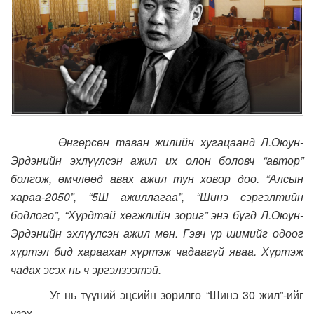
Өнгөрсөн таван жилийн хугацаанд Л.Оюун-
Эрдэнийн эхлүүлсэн ажил их олон боловч “автор”
болгож, өмчлөөд авах ажил тун ховор доо. “Алсын
хараа-2050”, “5Ш ажиллагаа”, “Шинэ сэргэлтийн
бодлого”, “Хурдтай хөгжлийн зориг” энэ бүгд Л.Оюун-
Эрдэнийн эхлүүлсэн ажил мөн. Гэвч үр шимийг одоог
хүртэл бид хараахан хүртэж чадаагүй яваа. Хүртэж
чадах эсэх нь ч эргэлзээтэй.
Уг нь түүний эцсийн зорилго “Шинэ 30 жил”-ийг
үзэх...