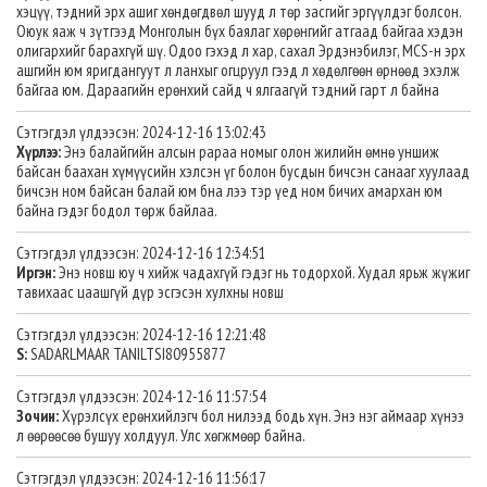
хэцүү, тэдний эрх ашиг хөндөгдвөл шууд л төр засгийг эргүүлдэг болсон.
Оюук яаж ч зүтгээд Монголын бүх баялаг хөрөнгийг атгаад байгаа хэдэн
олигархийг барахгүй шү. Одоо гэхэд л хар, сахал Эрдэнэбилэг, MCS-н эрх
ашгийн юм яригдангуут л ланхыг огцруул гээд л хөдөлгөөн өрнөөд эхэлж
байгаа юм. Дараагийн eрөнхий сайд ч ялгаагүй тэдний гарт л байна
Сэтгэгдэл үлдээсэн: 2024-12-16 13:02:43
Хүрлээ:
Энэ балайгийн алсын рараа номыг олон жилийн өмнө уншиж
байсан баахан хүмүүсийн хэлсэн үг болон бусдын бичсэн санааг хуулаад
бичсэн ном байсан балай юм бна лээ тэр үед ном бичих амархан юм
байна гэдэг бодол төрж байлаа.
Сэтгэгдэл үлдээсэн: 2024-12-16 12:34:51
Иргэн:
Энэ новш юу ч хийж чадахгүй гэдэг нь тодорхой. Худал ярьж жүжиг
тавихаас цаашгүй дүр эсгэсэн хулхны новш
Сэтгэгдэл үлдээсэн: 2024-12-16 12:21:48
S:
SADARLMAAR TANILTSI80955877
Сэтгэгдэл үлдээсэн: 2024-12-16 11:57:54
Зочин:
Хүрэлсүх ерөнхийлэгч бол нилээд бодь хүн. Энэ нэг аймаар хүнээ
л өөрөөсөө бушуу холдуул. Улс хөгжмөөр байна.
Сэтгэгдэл үлдээсэн: 2024-12-16 11:56:17