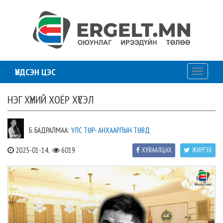
ҮНДСЭН ЦЭС
Toggle
navigati
НЭГ ХҮНИЙ ХОЁР ХҮСЭЛ
Б. БАДРАЛМАА:
УЛС ТӨР- АНХААРЛЫН ТӨВД
2025-01-14,
6019
ХУВААЛЦАХ
ЖИРГЭХ