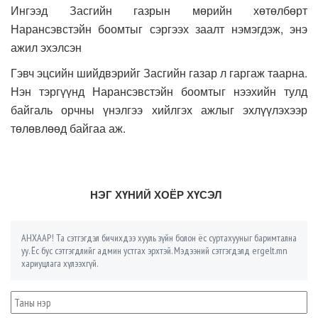
Ингээд Засгийн газрын мөрийн хөтөлбөрт
Нарансэвстэйн боомтыг сэргээх заалт нэмэгдэж, энэ
ажил эхэлсэн
Гэвч эцсийн шийдвэрийг Засгийн газар л гаргаж таарна.
Нэн тэргүүнд Нарансэвстэйн боомтыг нээхийн тулд
байгаль орчны үнэлгээ хийлгэх ажлыг эхлүүлэхээр
төлөвлөөд байгаа аж.
НЭГ ХҮНИЙ ХОЁР ХҮСЭЛ
АНХААР! Та сэтгэгдэл бичихдээ хууль зүйн болон ёс суртахууныг баримтална
уу. Ёс бус сэтгэгдлийг админ устгах эрхтэй. Мэдээний сэтгэгдэлд ergelt.mn
хариуцлага хүлээхгүй.