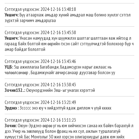
Сэтгэгдэл үлдээсэн: 2024-12-16 13:48:18
Уншигч:
Бүү атаархаж амьдар хүний амьдрал маш богино хүнлэг сэтгэл
зүрхтэй зарчимч амьдарцгаа
Сэтгэгдэл үлдээсэн: 2024-12-16 13:45:38
Уншигч:
Унасан намуудад хүн шүүмжлэх шалтаг шалтгаан яаж ийгээд л
гараад байх болтой юм өөрийн гэсэн сайт сэтгүүлчидтэй болохоор бүр ч
амар байдаг бололтой
Сэтгэгдэл үлдээсэн: 2024-12-16 13:43:46
УЦБ:
5ш ажиллагаа Багабанди, Бадамсүрэн нарыг ажлаас нь
чөлөөлсөнөөр , Бадамжунайг авчирсанаар дуусгавар болсон уу
Сэтгэгдэл үлдээсэн: 2024-12-16 13:38:43
Зочин132..:
Оюунэрдэнийн Зяш- ыг унагах хэрэгтэй
Сэтгэгдэл үлдээсэн: 2024-12-16 13:21:49
Эрдэнэ :
Зссссс энэ юу ч хийдэгггүй ядаж диплом ч үгүй ккккк
Сэтгэгдэл үлдээсэн: 2024-12-16 13:11:23
Зочин:
Оюун-Эрдэнэ өөрөө уг нь юм хийчихсэн санаа их байвч барахгүй л
дээ. Учир нь зөвлөхүүд болон фракц нь их сул, ажлын туршлагагүй
хүмүүстэй. Бас Монголыг 30 жил хэрсэн олигархиудыг давж юм хийх