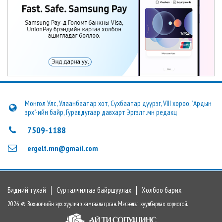
Монгол Улс, Улаанбаатар хот, Сүхбаатар дүүрэг, VIII хороо, "Ардын
эрх"-ийн байр, Гуравдугаар давхарт Эргэлт.мн редакц
7509-1188
ergelt.mn@gmail.com
Бидний тухай
Сурталчилгаа байршуулах
Холбоо барих
2026 © Зохиогчийн эрх хуулиар хамгаалагдсан. Мэдээлэл хуулбарлах хориотой.