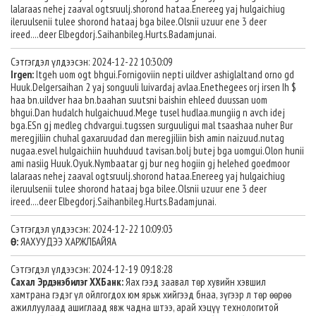
lalaraas nehej zaaval ogtsruulj.shorond hataa.Enereeg yaj hulgaichiug
ileruulsenii tulee shorond hataaj bga bilee.Olsnii uzuur ene 3 deer
ireed....deer Elbegdorj.Saihanbileg.Hurts.Badamjunai.
Сэтгэгдэл үлдээсэн: 2024-12-22 10:30:09
Irgen:
Itgeh uom ogt bhgui.Fornigoviin nepti uildver ashiglaltand orno gd
Huuk.Delgersaihan 2 yaj songuuli luivardaj avlaa.Enethegees orj irsen Ih $
haa bn.uildver haa bn.baahan suutsni baishin ehleed duussan uom
bhgui.Dan hudalch hulgaichuud.Mege tusel hudlaa.mungiig n avch idej
bga.ESn gj medleg chdvargui.tugssen surguuligui mal tsaashaa nuher Bur
meregjiliin chuhal gaxaruudad dan meregjiliin bish amin naizuud.nutag
nugaa.esvel hulgaichiin huuhduud tavisan.bolj butej bga uomgui.Olon hunii
ami nasiig Huuk.Oyuk.Nymbaatar gj bur neg hogiin gj helehed goedmoor
lalaraas nehej zaaval ogtsruulj.shorond hataa.Enereeg yaj hulgaichiug
ileruulsenii tulee shorond hataaj bga bilee.Olsnii uzuur ene 3 deer
ireed....deer Elbegdorj.Saihanbileg.Hurts.Badamjunai.
Сэтгэгдэл үлдээсэн: 2024-12-22 10:09:03
Ө:
ЯАХУУДЭЭ ХАРЖЛБАЙЯА
Сэтгэгдэл үлдээсэн: 2024-12-19 09:18:28
Сахал Эрдэнэбилэг ХХБанк:
Яах гээд заавал төр хувийн хэвшил
хамтрана гэдэг үл ойлгогдох юм ярьж хийгээд бнаа, зүгээр л төр өөрөө
ажиллуулаад ашиглаад явж чадна штээ, арай хэцүү технологитой