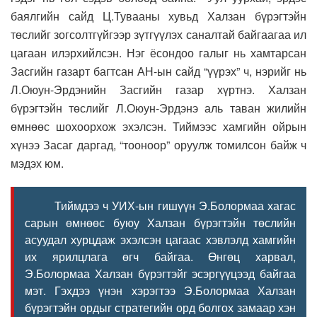
баялгийн сайд Ц.Тувааны хувьд Халзан бүрэгтэйн
төслийг зогсолтгүйгээр зүтгүүлэх саналтай байгаагаа ил
цагаан илэрхийлсэн. Нэг ёсондоо галыг нь хамтарсан
Засгийн газарт багтсан АН-ын сайд “үүрэх” ч, нэрийг нь
Л.Оюун-Эрдэнийн Засгийн газар хүртнэ. Халзан
бүрэгтэйн төслийг Л.Оюун-Эрдэнэ аль таван жилийн
өмнөөс шохоорхож эхэлсэн. Тиймээс хамгийн ойрын
хүнээ Засаг даргад, “тооноор” оруулж томилсон байж ч
мэдэх юм.
Тиймдээ ч УИХ-ын гишүүн Э.Болормаа хагас
сарын өмнөөс буюу Халзан бүрэгтэйн төслийн
асуудал хурцдаж эхэлсэн цагаас хэвлэлд хамгийн
их ярилцлага өгч байгаа. Өнгөц харвал,
Э.Болормаа Халзан бүрэгтэйг эсэргүүцээд байгаа
мэт. Гэхдээ үнэн хэрэгтээ Э.Болормаа Халзан
бүрэгтэйн ордыг стратегийн орд болгох замаар хэн