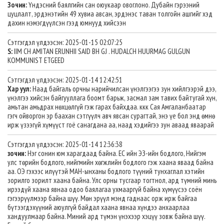
Зочин:
Үндэсний баялгийн сан оюукаар овоглоно. Дубайн гэрээний
цуцлалт, эрдэнэтийн 49 хувиа авсан, эрдэнэс таван толгойн ашгийг хэд
дахин нэмэгдүүлсэн гээд юмнууд хийсээн
Сэтгэгдэл үлдээсэн: 2025-01-15 02:07:25
S:
IIM CH AMITAN ERUNHII SAID BH GJ . HUDALCH HUURMAG GULGUN
KOMMUNIST ETGEED
Сэтгэгдэл үлдээсэн: 2025-01-14 12:42:51
Хар уул:
Наад байгаль орчны нарийчилсан үнэлгээгээ зун хийлгээрэй дээ,
үнэлгээ хийсэн байгууллага боомт барьж, засмал зам тавих байтугай хүн,
амьтан амьдрах нөхцөлгүй гэж гарах байхдаа. ккк Сая Амгаланбаатар
гэгч ойворгон эр баахан сэтгүүлч авч явсан сурагтай, энэ үе бол энд өмнө
ирж үзээгүй хүмүүст гоё санагдана аа, наад хэдийгээ зун аваад яваарай
Сэтгэгдэл үлдээсэн: 2025-01-14 12:36:38
зочин:
Нэг сонин юм харагдаад байна. ЕС ийн ЭЗ-ийн бодлого, Нийгэм
улс төрийн бодлого, нийгмийн хөгжлийн бодлого гэж хаана яваад байна
аа. ОЭ гэхээс илүүтэй МАН-ынханы бодлого түүний тунхаглал хэтийн
зорилго зорилт хаана байна. Улс орны тусгаар тогтнол, ард түмний минь
ирээдүй хаана явнаа одоо баялагаа ухмааргүй байна хүмүүсээ соён
гэгээрүүлмээр байна шүү. Мөн эрүүл мэнд гаднаас орж ирж байгаа
бүтээгдэхүүний аюулгүй байдал хаана явнаа хүндээ анхаарлаа
хандуулмаар байна. Миний ард түмэн үнэхээр хэцүү зовж байна шүү.