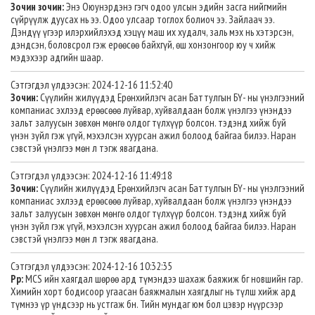
Зочин зочин:
Энэ Оюунэрдэнэ гэгч одоо улсын эдийн засга нийгмийн
сүйрүүлж дуусах нь ээ. Одоо улсаар тоглох болиоч ээ. Зайлаач ээ.
Дэндүү үгээр илэрхийлэхэд хэцүү маш их худалч, заль мэх нь хэтэрсэн,
дэндсэн, боловсрол гэж ерөөсөө байхгүй, өш хонзонгоор юу ч хийж
мэдэхээр адгийн шаар.
Сэтгэгдэл үлдээсэн: 2024-12-16 11:52:40
Зочин:
Сүүлийн жилүүдэд Ерөнхийлэгч асан Баттулгын БҮ- ны үнэлгээний
компаниас эхлээд ерөөсөөө луйвар, хуйвалдаан болж үнэлгээ үнэндээ
зальт залуусын зөвхөн мөнгө олдог түлхүүр болсон. тэдэнд хийж буй
үнэн зүйл гэж үгүй, мэхэлсэн хуурсан ажил болоод байгаа билээ. Наран
сэвстэй үнэлгээ мөн л тэгж явагдана.
Сэтгэгдэл үлдээсэн: 2024-12-16 11:49:18
Зочин:
Сүүлийн жилүүдэд Ерөнхийлэгч асан Баттулгын БҮ- ны үнэлгээний
компаниас эхлээд ерөөсөөө луйвар, хуйвалдаан болж үнэлгээ үнэндээ
зальт залуусын зөвхөн мөнгө олдог түлхүүр болсон. тэдэнд хийж буй
үнэн зүйл гэж үгүй, мэхэлсэн хуурсан ажил болоод байгаа билээ. Наран
сэвстэй үнэлгээ мөн л тэгж явагдана.
Сэтгэгдэл үлдээсэн: 2024-12-16 10:32:35
Рр:
MCS ийн хаягдал шөрөө ард түмэндээ шахаж баяжиж бг новшийн гар.
Химийн хорт бодисоор угаасан баяжмалын хаягдлыг нь түлш хийж ард
түмнээ үр үндсээр нь устгаж бн. Тийн мундаг юм бол цэвэр нүүрсээр