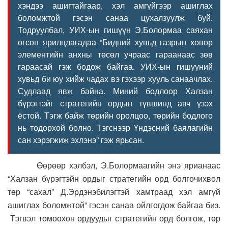
хэндээ ашигтайгаар, хэл амгүйгээр ашиглах
боломжтой гэсэн санаа цухалзуулж буй.
Тодруулбал, УИХ-ын гишүүн Э.Болормаа саяхан
өгсөн ярилцлагадаа “Бидний хувьд газрын ховор
элементийн анхны төсөл учраас гараанаас зөв
гараасай гэж бодож байгаа. УИХ-ын гишүүний
хувьд би юу хийж чадах вэ гэхээр хууль санаачлах.
Судлаад явж байна. Миний бодлоор Халзан
бүрэгтэйг стратегийн ордын түвшинд авч үзэх
ёстой. Тэгж байж төрийн оролцоо, төрийн бодлого
нь тодорхой болно. Тэгснээр Үндэсний баялагийн
сан хэрэгжиж эхлэнэ” гэж ярьсан.
Өөрөөр хэлбэл, Э.Болормаагийн энэ ярианаас
“Халзан бүрэгтэйн ордыг стратегийн орд болгочихвол
төр “сахал” Д.Эрдэнэбилэгтэй хамтраад хэл амгүй
ашиглах боломжтой” гэсэн санаа ойлгогдож байгаа биз.
Тэгвэл томоохон ордуудыг стратегийн орд болгож, төр