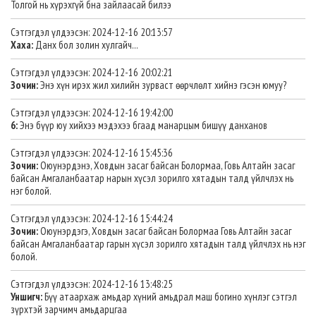
Толгой нь хүрэхгүй бна зайлаасай билээ
Сэтгэгдэл үлдээсэн: 2024-12-16 20:13:57
Хаха:
Данх бол золин хулгайч...
Сэтгэгдэл үлдээсэн: 2024-12-16 20:02:21
Зочин:
Энэ хүн ирэх жил хилийн зурваст өөрчлөлт хийнэ гэсэн юмуу?
Сэтгэгдэл үлдээсэн: 2024-12-16 19:42:00
6:
Энэ бүүр юу хийхээ мэдэхээ бгаад манарцым бишүү данханов
Сэтгэгдэл үлдээсэн: 2024-12-16 15:45:36
Зочин:
Оюунэрдэнэ, Ховдын засаг байсан Болормаа, Говь Алтайн засаг
байсан Амгаланбаатар нарын хүсэл зорилго хятадын талд үйлчлэх нь
нэг болой.
Сэтгэгдэл үлдээсэн: 2024-12-16 15:44:24
Зочин:
Оюунэрдэгэ, Ховдын засаг байсан Болормаа Говь Алтайн засаг
байсан Амгаланбаатар гарын хүсэл зорилго хятадын талд үйлчлэх нь нэг
болой.
Сэтгэгдэл үлдээсэн: 2024-12-16 13:48:25
Уншигч:
Бүү атаархаж амьдар хүний амьдрал маш богино хүнлэг сэтгэл
зүрхтэй зарчимч амьдарцгаа