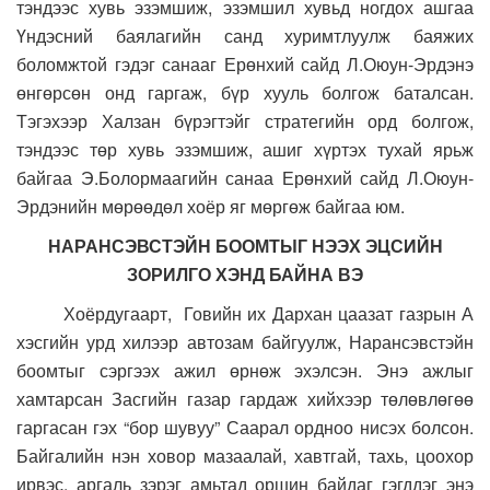
тэндээс хувь эзэмшиж, эзэмшил хувьд ногдох ашгаа
Үндэсний баялагийн санд хуримтлуулж баяжих
боломжтой гэдэг санааг Ерөнхий сайд Л.Оюун-Эрдэнэ
өнгөрсөн онд гаргаж, бүр хууль болгож баталсан.
Тэгэхээр Халзан бүрэгтэйг стратегийн орд болгож,
тэндээс төр хувь эзэмшиж, ашиг хүртэх тухай ярьж
байгаа Э.Болормаагийн санаа Ерөнхий сайд Л.Оюун-
Эрдэнийн мөрөөдөл хоёр яг мөргөж байгаа юм.
НАРАНСЭВСТЭЙН БООМТЫГ НЭЭХ ЭЦСИЙН
ЗОРИЛГО ХЭНД БАЙНА ВЭ
Хоёрдугаарт, Говийн их Дархан цаазат газрын А
хэсгийн урд хилээр автозам байгуулж, Нарансэвстэйн
боомтыг сэргээх ажил өрнөж эхэлсэн. Энэ ажлыг
хамтарсан Засгийн газар гардаж хийхээр төлөвлөгөө
гаргасан гэх “бор шувуу” Саарал ордноо нисэх болсон.
Байгалийн нэн ховор мазаалай, хавтгай, тахь, цоохор
ирвэс, аргаль зэрэг амьтад оршин байдаг гэгддэг энэ