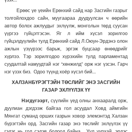
Ерөөс үе үеийн Ерөнхий сайд нар Засгийн газрыг
толгойлохдоо сайн, муугаараа дуудуулсан ч өөрийн
автор болох ажлуудыг эхлүүлж, монголын төрд суусан
үүргээ гүйцэтгэсэн. Яг л ийм хүсэл зорилгоо
гүйцэлдүүлийн тулд Ерөнхий сайд Л.Оюун-Эрдэнэ олон
ажлын үзүүрээс барьж, эргэж буцсаар өнөөдрийг
хүрлээ. Тэр зорилгодоо хүрэхийн тулд парламентад
суудалтай намуудтай нэг “хөнжилд” орж нэг үзсэн. Гарч
нэг үзэх биз. Одоо түүнд хоёр хүсэл бий...
ХАЛЗАНБҮРЭГТЭЙН ТӨСЛИЙГ ЭНЭ ЗАСГИЙН
ГАЗАР ЭХЛҮҮЛЭХ ҮҮ
Нэгдүгээрт,
сүүлийн үед олны анхааралд орж,
дуулиан дэгдээж байгаа гол асуудал Ховд аймгийн
Мянгат суманд орших газрын ховор элемэнтэд Халзан
бүрэгтэйн орд. Засгийн газар энэ төслийг эхлүүлэх үү
гэдэг нь гол сэдэв болоод байна. Уул уурхай, эрдэс