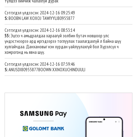
түлшээ хийчиж чалахгүй дурак
Сэтгэгдэл үлдээсэн: 2024-12-16 09:25:49
S:
BOOBN LAW XOXOJ TAWIYYLI80955877
Сэтгэгдэл үлдээсэн: 2024-12-16 08:53:14
55:
Эцгээ ч амьдралдаа хараагүй золбин бутач новшоор улс
үндэстнээрээ ард иргэдээрээ тоглуулах таалагдахгүй л байна шүү
хулгайчдаа. Данхановыг нэн хурдан үайлуулахгүй бол Хүрэлсүх ч
хомрогонд нь явна шүү.
Сэтгэгдэл үлдээсэн: 2024-12-16 07:39:46
S:
ANUSDI80955877BOOWN XXNOXUCHINDUULI