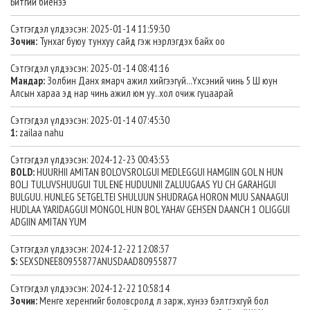
Битгий биенээ
Сэтгэгдэл үлдээсэн: 2025-01-14 11:59:30
Зочин:
Тунхаг буюу тунхуу сайд гэж нэрлэгдэх байх оо
Сэтгэгдэл үлдээсэн: 2025-01-14 08:41:16
Мандар:
Золбин Данх ямарч ажил хийгээгүй...Үхсэний чинь 5 Ш юун
Алсын хараа эд нар чинь ажил юм уу..хол очиж гуцаарай
Сэтгэгдэл үлдээсэн: 2025-01-14 07:45:30
1:
zailaa nahu
Сэтгэгдэл үлдээсэн: 2024-12-23 00:43:53
BOLD:
HUURHII AMITAN BOLOVSROLGUI MEDLEGGUI HAMGIIN GOL N HUN
BOLJ TULUVSHUUGUI TUL ENE HUDUUNII ZALUUGAAS YU CH GARAHGUI
BULGUU. HUNLEG SETGELTEI SHULUUN SHUDRAGA HORON MUU SANAAGUI
HUDLAA YARIDAGGUI MONGOL HUN BOL YAHAV GEHSEN DAANCH 1 OLIGGUI
ADGIIN AMITAN YUM
Сэтгэгдэл үлдээсэн: 2024-12-22 12:08:37
S:
SEXSDNEE80955877ANUSDAAD80955877
Сэтгэгдэл үлдээсэн: 2024-12-22 10:58:14
Зочин:
Менге херенгийг боловсролд л зарж, хунээ бэлтгэхгуй бол