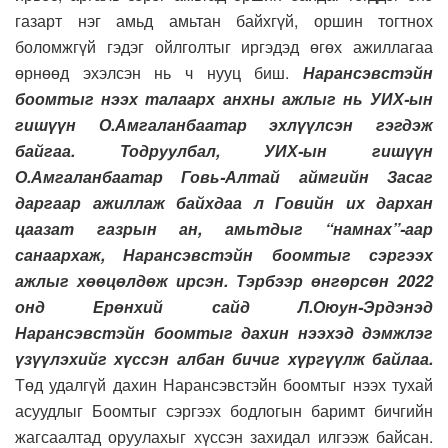
газарт нэг амьд амьтан байхгүй, оршин тогтнох
боломжгүй гэдэг ойлголтыг иргэдэд өгөх ажиллагаа
өрнөөд эхэлсэн нь ч нууц биш.
Нарансэвстэйн
боомтыг нээх талаарх анхны ажлыг нь УИХ-ын
гишүүн О.Амгаланбаатар эхлүүлсэн гэгдэж
байгаа. Тодруулбал, УИХ-ын гишүүн
О.Амгаланбаатар Говь-Алтай аймгийн Засаг
даргаар ажиллаж байхдаа л Говийн их дархан
цаазат газрын ан, амьтдыг “намнах”-аар
санаархаж, Нарансэвстэйн боомтыг сэргээх
ажлыг хөөцөлдөж ирсэн. Тэрбээр өнгөрсөн 2022
онд Ерөнхий сайд Л.Оюун-Эрдэнэд
Нарансэвстэйн боомтыг дахин нээхэд дэмжлэг
үзүүлэхийг хүссэн албан бичиг хүргүүлж байлаа.
Төд удалгүй дахин Нарансэвстэйн боомтыг нээх тухай
асуудлыг Боомтыг сэргээх бодлогын баримт бичгийн
жагсаалтад оруулахыг хүссэн захидал илгээж байсан.