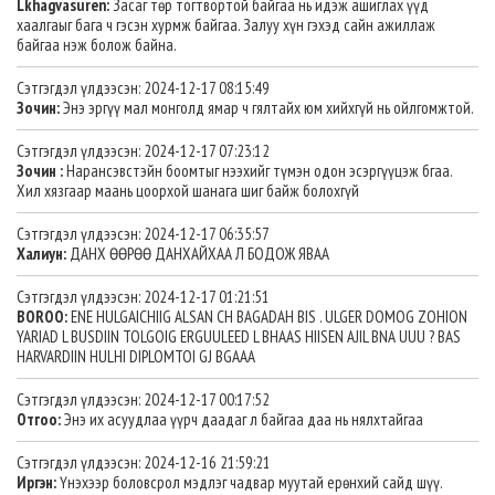
Lkhagvasuren:
Засаг төр тогтвортой байгаа нь идэж ашиглах үүд
хаалгаыг бага ч гэсэн хурмж байгаа. Залуу хүн гэхэд сайн ажиллаж
байгаа нэж болож байна.
Сэтгэгдэл үлдээсэн: 2024-12-17 08:15:49
Зочин:
Энэ эргүү мал монголд ямар ч гялтайх юм хийхгүй нь ойлгомжтой.
Сэтгэгдэл үлдээсэн: 2024-12-17 07:23:12
Зочин :
Нарансэвстэйн боомтыг нээхийг түмэн одон эсэргүүцэж бгаа.
Хил хязгаар маань цоорхой шанага шиг байж болохгүй
Сэтгэгдэл үлдээсэн: 2024-12-17 06:35:57
Халиун:
ДАНХ ӨӨРӨӨ ДАНХАЙХАА Л БОДОЖ ЯВАА
Сэтгэгдэл үлдээсэн: 2024-12-17 01:21:51
BOROO:
ENE HULGAICHIIG ALSAN CH BAGADAH BIS . ULGER DOMOG ZOHION
YARIAD L BUSDIIN TOLGOIG ERGUULEED L BHAAS HIISEN AJIL BNA UUU ? BAS
HARVARDIIN HULHI DIPLOMTOI GJ BGAAA
Сэтгэгдэл үлдээсэн: 2024-12-17 00:17:52
Отгоо:
Энэ их асуудлаа үүрч даадаг л байгаа даа нь нялхтайгаа
Сэтгэгдэл үлдээсэн: 2024-12-16 21:59:21
Иргэн:
Үнэхээр боловсрол мэдлэг чадвар муутай ерөнхий сайд шүү.