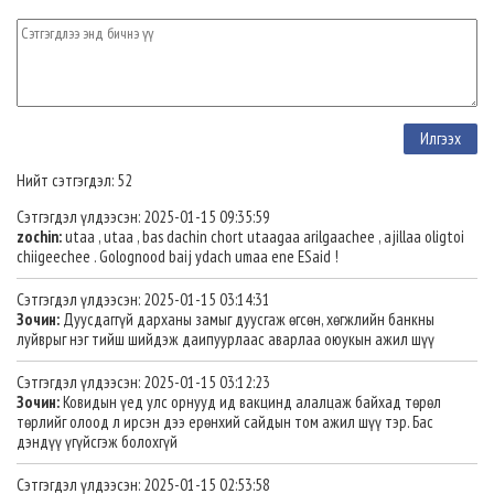
Нийт сэтгэгдэл: 52
Сэтгэгдэл үлдээсэн: 2025-01-15 09:35:59
zochin:
utaa , utaa , bas dachin chort utaagaa arilgaachee , ajillaa oligtoi
chiigeechee . Golognood baij ydach umaa ene ESaid !
Сэтгэгдэл үлдээсэн: 2025-01-15 03:14:31
Зочин:
Дуусдаггүй дарханы замыг дуусгаж өгсөн, хөгжлийн банкны
луйврыг нэг тийш шийдэж даипуурлаас аварлаа оюукын ажил шүү
Сэтгэгдэл үлдээсэн: 2025-01-15 03:12:23
Зочин:
Ковидын үeд улс орнууд ид вакцинд алалцаж байхад төрөл
төрлийг олоод л ирсэн дээ eрөнхий сайдын том ажил шүү тэр. Бас
дэндүү үгүйсгэж болохгүй
Сэтгэгдэл үлдээсэн: 2025-01-15 02:53:58