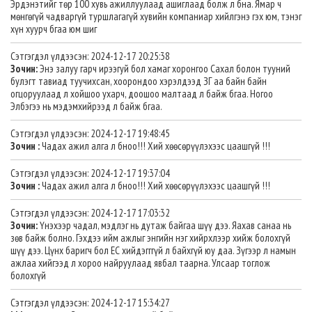
Эрдэнэтийг төр 100 хувь ажиллуулаад ашиглаад болж л бна. Ямар ч
мөнгөгүй чадваргүй туршлагагүй хувийн компаниар хийлгэнэ гэх юм, тэнэг
хүн хуурч бгаа юм шиг
Сэтгэгдэл үлдээсэн: 2024-12-17 20:25:38
Зочин:
Энэ залуу гарч ирээгуй бол хамаг хоронгоо Сахал болон тууний
булэгт тавиад туучихсан, хоорондоо хэрэлдээд ЗГ аа байн байн
огцоруулаад л хойшоо ухарч, доошоо малтаад л байж бгаа. Ногоо
Элбэгээ нь мэдэмхийрээд л байж бгаа.
Сэтгэгдэл үлдээсэн: 2024-12-17 19:48:45
Зочин :
Чадах ажил алга л бноо!!! Хий хөөсөрүүлэхээс цаашгүй !!!
Сэтгэгдэл үлдээсэн: 2024-12-17 19:37:04
Зочин :
Чадах ажил алга л бноо!!! Хий хөөсөрүүлэхээс цаашгүй !!!
Сэтгэгдэл үлдээсэн: 2024-12-17 17:03:32
Зочин:
Үнэхээр чадал, мэдлэг нь дутаж байгаа шүү дээ. Яахав санаа нь
зөв байж болно. Гэхдээ ийм ажлыг энгийн нэг хийрхлээр хийж болохгүй
шүү дээ. Цүнх баригч бол ЕС хийдэгггүй л байхгүй юу даа. Зүгээр л намын
ажлаа хийгээд л хороо найруулаад явбал таарна. Улсаар тоглож
болохгүй
Сэтгэгдэл үлдээсэн: 2024-12-17 15:34:27