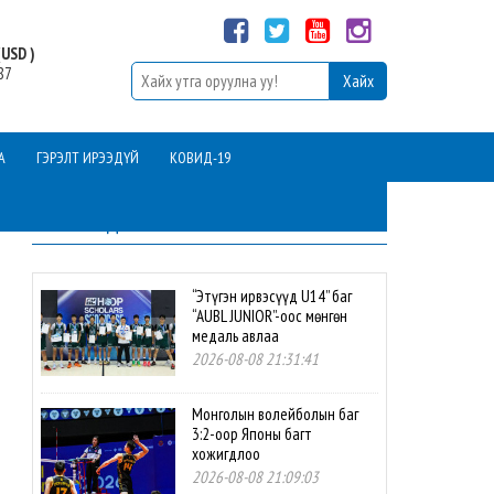
USD )
87
А
ГЭРЭЛТ ИРЭЭДҮЙ
КОВИД-19
ШИНЭ МЭДЭЭ
“Этүгэн ирвэсүүд U14” баг
“AUBL JUNIOR”-оос мөнгөн
медаль авлаа
2026-08-08 21:31:41
Монголын волейболын баг
3:2-оор Японы багт
хожигдлоо
2026-08-08 21:09:03