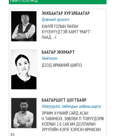
Монголын баг, Хятадын
багийг 3:0-ээр буулган авлаа
ЭНХБААТАР ХҮРЭЛБААТАР
2026-08-08 07:05:00
Ерөнхий эрхлэгч
ХАНУЙ ГОЛЫН ГАНГАН
ХҮҮХНҮҮДТЭЙ ХАМТ “МАРТ”-
Таеквондо-гийн “Grand slam”-
ЛААД...-I
аас алт, мөнгө, хүрэл медаль
хүртжээ
БААТАР ЭНХМАРТ
2026-08-08 07:00:00
Нийтлэлч
ДЭЭД ӨРӨӨНИЙ ШИРЭЭ
ЗУРХАЙ: Үс шинээр үргээлгэх
буюу засуулахад нүд
бүрэлзэн улцайна
2026-08-08 06:00:00
БААТАРЦОГТ ЦОГТБАЯР
ЦАГ АГААР: Улаанбаатарт
Нэвтрүүлэг, тоймчдын албаны дарга
өдөртөө 32 хэм дулаан
байна
ЭРЧИМ ХҮЧНИЙ САЙД АСАН
Н.ТАВИНБЭХ, ЗӨВЛӨХ П.ТОВУУДОРЖ
2026-08-08 06:00:00
ХОЁРЫН 2.6 САЯ АМ.ДОЛЛАРЫН
ЭРҮҮГИЙН ХЭРЭГ ХЭРХЭН ӨРНӨСӨН
Өнөөдөр 14:00 цагт 34 вагон
БЭ