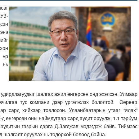
саг
ТУЗ-
дсэн
энэ
лийг
охон
 үр
 нь
дирдлагуудыг шалгах ажил өнгөрсөн онд эхэлсэн. Улмаар
ивчилгаа тус компани дээр үргэлжлэх бололтой. Өөрөөр
ар сард хийхээр товлосон. Улаанбаатарын утааг “ялах”
-д өнгөрсөн оны наймдугаар сард аудит оруулж, 1.1 тэрбум
 аудитын газрын дарга Д.Загджав мэдэгдэж байв. Тиймээс
д шалгалт оруулах нь тодорхой болоод байна.