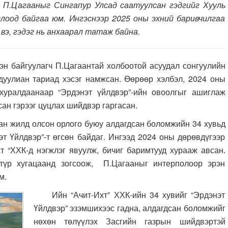
ч П.Цагааныг Сингапур Улсад саатуулсан гэдгийг Хууль
лоод байгаа юм. Ингэснээр 2025 оны эхний баривчилгаа
вэ, гэдэг нь анхаарал татаж байна.
 байгуулагч П.Цагаантай холбоотой асуудал сонгуулийн
уулиан тариад хэсэг намжсан. Өөрөөр хэлбэл, 2024 оны
хуралдаанаар “Эрдэнэт үйлдвэр”-ийн овоолгыг ашиглаж
ан гэрээг цуцлах шийдвэр гаргасан.
 жилд олсон орлого буюу алдагдсан боломжийн 34 хувьд
эт Үйлдвэр”-т өгсөн байдаг. Ингээд 2024 оны дөрөвдүгээр
хт “ХХК-д нэгжлэг
явуулж, бичиг баримтууд хурааж авсан.
түр хугацаанд зогсоож, П.Цагааныг интерполоор эрэн
м.
Ийн “Ачит-Ихт” ХХК-ийн 34 хувийг “Эрдэнэт
Үйлдвэр” эзэмшихээс гадна, алдагдсан боломжийг
нөхөн төлүүлэх Засгийн газрын шийдвэртэй