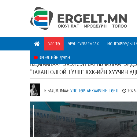
УЛС ТӨР
ЭРЭН СУРВАЛЖЛАХ
МОНГОЛЧУУДЫН 
ЭРГЭЛТИЙН ДУРАН
П.ЦАГААНААР ЭХЭЛСЭН БАРИВЧИЛГАА “ЭРДЭ
“ТАВАНТОЛГОЙ ТҮЛШ” ХХК-ИЙН ХУУЧИН У
Б. БАДРАЛМАА:
УЛС ТӨР- АНХААРЛЫН ТӨВД
2025