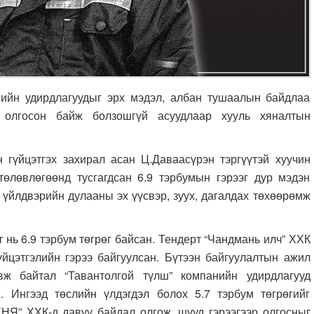
 удирдлагуудыг эрх мэдэл, албан тушаалын байдлаа
 олгосон байж болзошгүй асуудлаар хууль хяналтын
гүйцэтгэх захирал асан Ц.Даваасүрэн тэргүүтэй хуучин
өлөвлөгөөнд тусгагдсан 6.9 тэрбумын гэрээг дур мэдэн
 үйлдвэрийн дулааны эх үүсвэр, зуух, дагалдах төхөөрөмж
 6.9 тэрбум төгрөг байсан. Тендерт “Чандмань илч” ХХК
йцэтгэлийн гэрээ байгуулсан. Бүтээн байгуулалтын ажил
вж байтал “Тавантолгой түлш” компанийн удирдлагууд
. Ингээд төслийн үлдэгдэл болох 5.7 тэрбум төгрөгийг
НЯ” ХХК-д давуу байдал олгож, шууд гэрээгээр олгосныг