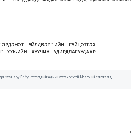
“ЭРДЭНЭТ ҮЙЛДВЭР”-ИЙН ГҮЙЦЭТГЭХ
Ш” ХХК-ИЙН ХУУЧИН УДИРДЛАГУУДААР
римтална уу. Ёс бус сэтгэгдлийг админ устгах эрхтэй. Мэдээний сэтгэгдэлд