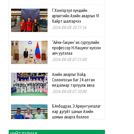
Г.Хонгорзул хүндийн
өргөлтийн Азийн аваргын VI
байрт шалгарчээ
2026-08-08 20:33:56
“Айчи-Гакүин” их сургуулийн
профессор Н.Нацүмэг хүлээн
авч уулзлаа
2026-08-08 07:25:00
Азийн аваргыг Хойд
Солонгосын баг 24 алтан
медалиар тэргүүлж явна
2026-08-08 07:20:00
Б.Ачбадрах, Э.Ариунтунгалаг
нар дугуйт цанын Азийн
цомын аварга боллоо
2026-08-08 07:10:00
НИЙТЛЭЛЧИД