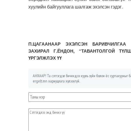
хуулийн байгууллага шалгаж эхэлсэн гэдэг.
П.ЦАГААНААР ЭХЭЛСЭН БАРИВЧИЛГАА 
ЗАХИРАЛ Г.ЁНДОН, “ТАВАНТОЛГОЙ ТҮЛ
ҮРГЭЛЖЛЭХ ҮҮ
АНХААР! Та сэтгэгдэл бичихдээ хууль зүйн болон ёс суртахууныг ба
ergelt.mn хариуцлага хүлээхгүй.