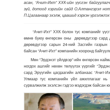
асан, “Ачит-Ихт” ХХК-ийн үүсгэн байгуулаг
зүй, дотоод хэргийн сайд О.Алтангэрэл нот
П.Цагаанаар эхэлж, цаашид хэрхэн үргэлжлэх 
“Ачит-Ихт” ХХК болон тус компанийг үүсгэн
өмнө буюу өнгөрсөн оны дөрөвдүгээр сард д
дөрөвдүгээр сарын 24-ний Засгийн газрын 
байсан “Ачит-Ихт” компанийн хооронд байгуулс
Мөн “Эрдэнэт үйлдвэр”-ийн өнгөрсөн найман
ногдох ашгийг нөхөн төлүүлэх үүргийг “Эрдэн
сард Эрүүгийн цагдаагийн албанаас “Ачит-И
Улмаар тус компанийн үйл ажиллагааг нь 
сурвалжилж эхэлсэн гэдгээ мэдэгдэж байсан ю