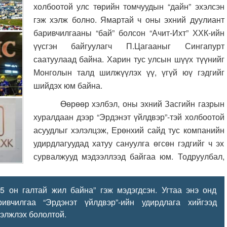
холбоотой улс төрийн томчуудын “дайн” эхэлсэн
гэж хэлж болно. Ямартай ч оны эхний дуулиант
баривчилгааны “бай” болсон “Ачит-Ихт” ХХК-ийн
үүсгэн байгуулагч П.Цагааныг Сингапурт
саатуулаад байна. Харин тус улсын шүүх түүнийг
Монголын талд шилжүүлэх үү, үгүй юү гэдгийг
шийдэх юм байна.
Өөрөөр хэлбэл, оны эхний Засгийн газрын
хуралдаан дээр “Эрдэнэт үйлдвэр”-тэй холбоотой
асуудлыг хэлэлцэж, Ерөнхий сайд тус компанийн
удирдлагуудад хатуу сануулга өгсөн гэдгийг ч эх
сурвалжууд мэдээллээд байгаа юм. Тодруулбал,
 галтай жил байна” гэж мэдэгдсэн. Угтаа энэ онд
ивчилгаа “Эрдэнэт үйлдвэр”-ийн удирдлага хийгээд
гэлжлэх бололтой.