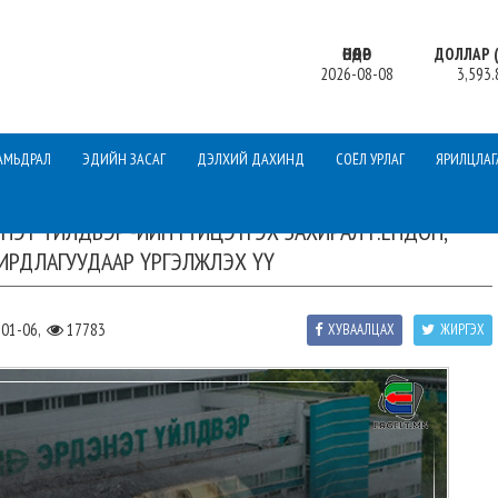
ӨНӨӨДӨР
ДОЛЛАР (
2026-08-08
3,593.
АМЬДРАЛ
ЭДИЙН ЗАСАГ
ДЭЛХИЙ ДАХИНД
СОЁЛ УРЛАГ
ЯРИЛЦЛАГ
НЭТ ҮЙЛДВЭР”-ИЙН ГҮЙЦЭТГЭХ ЗАХИРАЛ Г.ЁНДОН,
ДИРДЛАГУУДААР ҮРГЭЛЖЛЭХ ҮҮ
-01-06,
17783
ХУВААЛЦАХ
ЖИРГЭХ