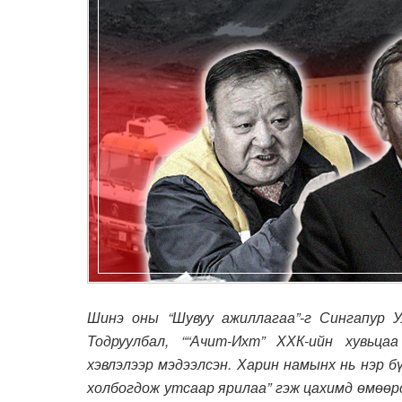
Шинэ оны “Шувуу ажиллагаа”-г Сингапур У
Тодруулбал, ““Ачит-Ихт” ХХК-ийн хувьца
хэвлэлээр мэдээлсэн. Харин намынх нь нэр б
холбогдож утсаар ярилаа” гэж цахимд өмөөр