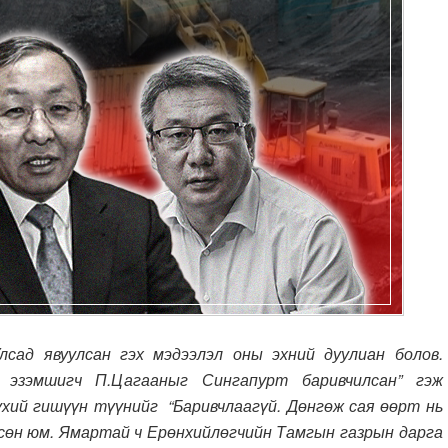
лсад явуулсан гэх мэдээлэл оны эхний дуулиан болов.
а эзэмшигч П.Цагааныг Сингапурт баривчилсан” гэж
үхий гишүүн түүнийг “Баривчлаагүй. Дөнгөж сая өөрт нь
сөн юм. Ямартай ч Ерөнхийлөгчийн Тамгын газрын дарга