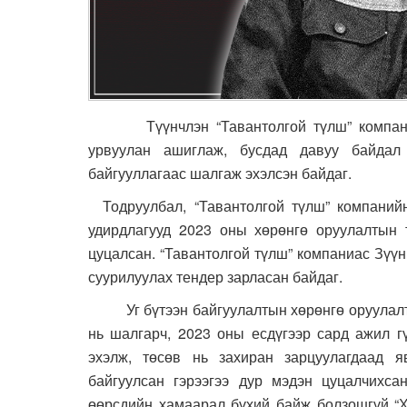
Түүнчлэн “Тавантолгой түлш” компанийн
урвуулан ашиглаж, бусдад давуу байдал
байгууллагаас шалгаж эхэлсэн байдаг.
Тодруулбал, “Тавантолгой түлш” компанийн 
удирдлагууд 2023 оны хөрөнгө оруулалтын т
цуцалсан. “Тавантолгой түлш” компаниас Зүүн
суурилуулах тендер зарласан байдаг.
Уг бүтээн байгуулалтын хөрөнгө оруулалт нь
нь шалгарч, 2023 оны есдүгээр сард ажил гү
эхэлж, төсөв нь захиран зарцуулагдаад я
байгуулсан гэрээгээ дур мэдэн цуцалчихсан
өөрсдийн хамаарал бүхий байж болзошгүй “Х