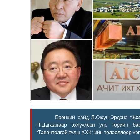
Ерөнхий сайд Л.Оюун-Эрдэнэ “2025 он
П.Цагаанаар эхлүүлсэн улс төрийн бар
“Тавантолгой түлш ХХК”-ийн төлөөллөөр үр