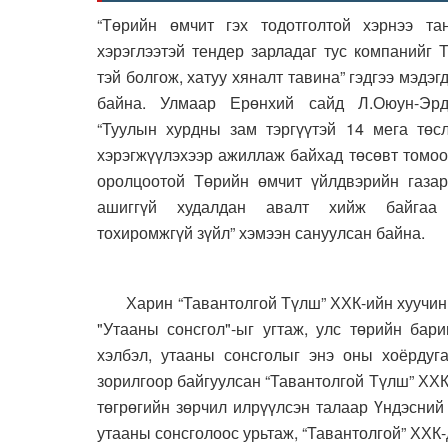
“Төрийн өмчит гэх тодотголтой хэрнээ тан
хэрэглээтэй тендер зарладаг тус компанийг 
тэй болгож, хатуу хяналт тавина” гэдгээ мэдэг
байна. Улмаар Ерөнхий сайд Л.Оюун-Эрд
“Туулын хурдны зам тэргүүтэй 14 мега төс
хэрэгжүүлэхээр ажиллаж байхад төсөвт томо
оролцоотой Төрийн өмчит үйлдвэрийн газар
ашиггүй худалдан авалт хийж байгаа
тохиромжгүй зүйл” хэмээн сануулсан байна.
Харин “Тавантолгой Түлш” ХХК-ийн хуучин у
"Утааны сонсгол"-ыг угтаж, улс төрийн бар
хэлбэл, утааны сонсголыг энэ оны хоёрдуга
зорилгоор байгуулсан “Тавантолгой Түлш” ХХК
төгрөгийн зөрчил илрүүлсэн талаар Үндэсний
утааны сонсголоос урьтаж, “Тавантолгой” ХХК-