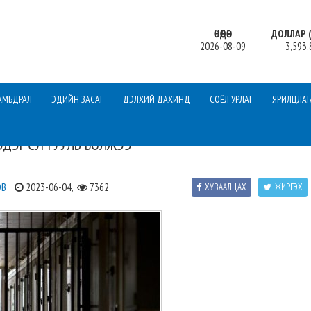
ӨНӨӨДӨР
ДОЛЛАР (
2026-08-09
3,593.
АМЬДРАЛ
ЭДИЙН ЗАСАГ
ДЭЛХИЙ ДАХИНД
СОЁЛ УРЛАГ
ЯРИЛЦЛАГ
ДЭГ СУРГУУЛЬ БОЛЖЭЭ
ЭВ
2023-06-04,
7362
ХУВААЛЦАХ
ЖИРГЭХ