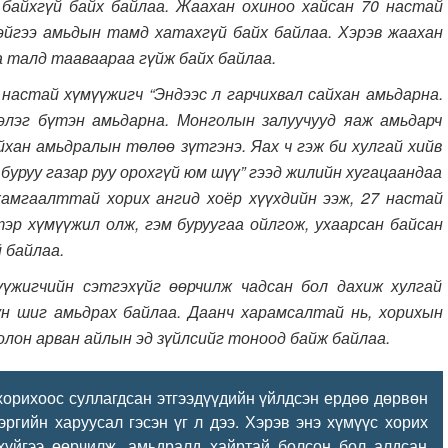
байхгүй байх байлаа. Жаахан охиноо хайсан 70 настай
эйгээ амьдын тамд хатахгүй байх байлаа. Хэрэв жаахан
а талд тааваараа гүйж байх байлаа.
1 настай хүмүүжигч “Эндээс л гарчихвал сайхан амьдарна.
 элэг бүтэн амьдарна. Монголын залуучууд яаж амьдарч
айхан амьдралын төлөө зүтгэнэ. Яах ч гэж би хулгай хийв
, буруу газар руу орохгүй юм шүү” гээд жилийн хугацаандаа
хамгаалттай хорих ангид хоёр хүүхдийн ээж, 27 настай
эр хүмүүжил олж, гэм буруугаа ойлгож, ухаарсан байсан
 байлаа.
мүүжигчийн сэтгэхүйг өөрчилж чадсан бол дахиж хулгай
хүн шиг амьдрах байлаа. Даанч харамсалтай нь, хорихын
олон арван айлын эд зүйлсийг тоноод байж байлаа.
л хорихоос суллагдсан этгээдүүдийн үйлдсэн ердөө дөрвөн
ргийн харуусал гэсэн үг л дээ. Хэрэв энэ хүмүүс хорих
эхүйгээ өөрчилж, амьдралд хайртай болсон бол алдсан