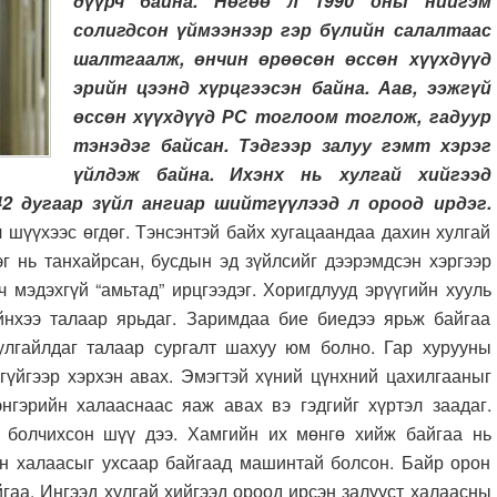
дүүрч байна. Нөгөө л 1990 оны нийгэм
солигдсон үймээнээр гэр бүлийн салалтаас
шалтгаалж, өнчин өрөөсөн өссөн хүүхдүүд
эрийн цээнд хүрцгээсэн байна. Аав, ээжгүй
өссөн хүүхдүүд РС тоглоом тоглож, гадуур
тэнэдэг байсан. Тэдгээр залуу гэмт хэрэг
үйлдэж байна. Ихэнх нь хулгай хийгээд
2 дугаар зүйл ангиар шийтгүүлээд л ороод ирдэг.
л шүүхээс өгдөг. Тэнсэнтэй байх хугацаандаа дахин хулгай
г нь танхайрсан, бусдын эд зүйлсийг дээрэмдсэн хэргээр
 мэдэхгүй “амьтад” ирцгээдэг. Хоригдлууд эрүүгийн хууль
йнхээ талаар ярьдаг. Заримдаа бие биедээ ярьж байгаа
улгайлдаг талаар сургалт шахуу юм болно. Гар хурууны
хгүйгээр хэрхэн авах. Эмэгтэй хүний цүнхний цахилгааныг
нгэрийн халааснаас яаж авах вэ гэдгийг хүртэл заадаг.
 болчихсон шүү дээ. Хамгийн их мөнгө хийж байгаа нь
н халаасыг ухсаар байгаад машинтай болсон. Байр орон
гаа. Ингээд хулгай хийгээд ороод ирсэн залууст халаасны