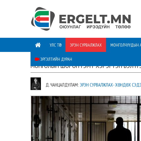
УЛС ТӨР
ЭРЭН СУРВАЛЖЛАХ
МОНГОЛЧУУДЫН 
ЭРГЭЛТИЙН ДУРАН
МОНГОЛЫН ШОРОН ГЭМТ ХЭРЭГТЭН БЭЛТГЭ
Д. ЧАНЦАЛДУЛАМ:
ЭРЭН СУРВАЛЖЛАХ- ХӨНДӨХ СЭД