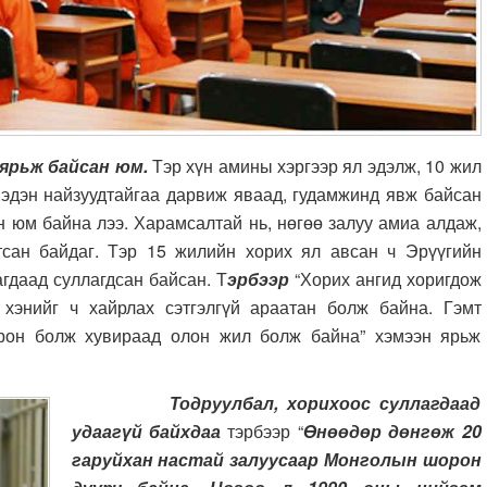
ярьж байсан юм.
Тэр хүн амины хэргээр ял эдэлж, 10 жил
 Хэдэн найзуудтайгаа дарвиж яваад, гудамжинд явж байсан
н юм байна лээ. Харамсалтай нь, нөгөө залуу амиа алдаж,
тсан байдаг. Тэр 15 жилийн хорих ял авсан ч Эрүүгийн
гдаад суллагдсан байсан. Т
эрбээр
“Хорих ангид хоригдож
 хэнийг ч хайрлах сэтгэлгүй араатан болж байна. Гэмт
шорон болж хувираад олон жил болж байна” хэмээн ярьж
Тодруулбал, хорихоос суллагдаад
удаагүй байхдаа
тэрбээр “
Өнөөдөр дөнгөж 20
гаруйхан настай залуусаар Монголын шорон