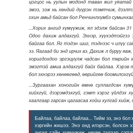
цогцос нь уулын модонд таван жил уяатай 
эмээ, ээж нь хөндий дүүрэн тэмтчиж, дээлт
охин амьд байсан бол Ренчинлхүмбэ сумынха
...Хорих ангид хүмүүжиж, ял эдэлж байсан 3
Одоо дахиж алдахгүй. Эхнэр, хүүхэдтэйгээ
байгаа бол. Яг тэдэн шиг, тэднээс ч илүү с
ээ. Яагаад би энд ирчих вэ. Дахиж л буруу явж
хоригдохдоо эргэцүүлж чадсан бол төрийн 
эмэгтэй амиа алдахгүй байх байлаа. Хэрэв т
бол эхнэрээ хөнөөгөөд, өөрийгөө боомилохгүй
...Зургаахан хоногийн өмнө суллагдсан хү
хийхгүй, дээрэмдэхгүй, гэмт хэрэг үйлдэх 
хаалгаар гарсан цагаасаа хойш хулгай хийж, 
Байлаа, байлаа, байлаа... Тийм ээ, энэ бо
хэргийн жишээ. Энэ онд илэрсэн, болсон хэ
ангид сайн хүмүүжиж, нөгөө талаар сэтг