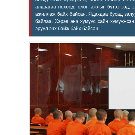
алдаагаа нөхөөд, олон ажлыг бүтээгээд, 
ажиллаж байх байсан. Ядахдаа бусад залуу
байлаа. Хэрэв энэ хүмүүс сайн хүмүүжсэн
эрүүл энх байж байх байсан.