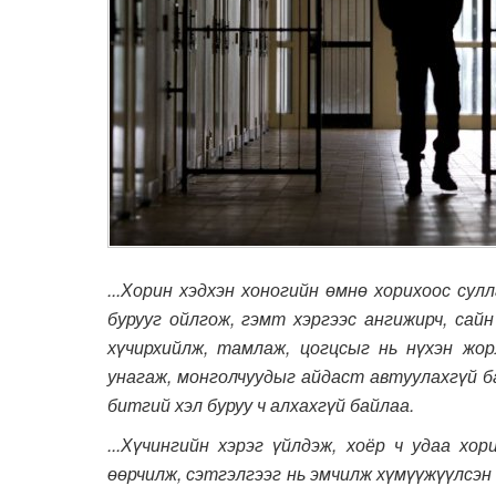
...Хорин хэдхэн хоногийн өмнө хорихоос сул
бурууг ойлгож, гэмт хэргээс ангижирч, сай
хүчирхийлж, тамлаж, цогцсыг нь нүхэн жор
унагаж, монголчуудыг айдаст автуулахгүй б
битгий хэл буруу ч алхахгүй байлаа.
...Хүчингийн хэрэг үйлдэж, хоёр ч удаа хо
өөрчилж, сэтгэлгээг нь эмчилж хүмүүжүүлсэн