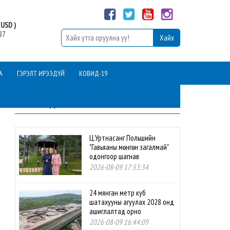
USD )
87
А
ГЭРЭЛТ ИРЭЭДҮЙ
КОВИД-19
ШИНЭ МЭДЭЭ
Ц.Уртнасанг Польшийн
"Гавьяаны мөнгөн загалмай"
одонгоор шагнав
2026-08-09 17:53:34
24 мянган метр куб
шатахууны агуулах 2028 онд
ашиглалтад орно
2026-08-09 16:44:09