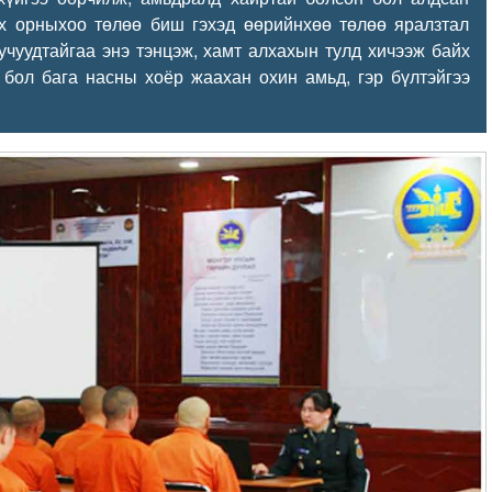
эх орныхоо төлөө биш гэхэд өөрийнхөө төлөө яралзтал
чуудтайгаа энэ тэнцэж, хамт алхахын тулд хичээж байх
 бол бага насны хоёр жаахан охин амьд, гэр бүлтэйгээ