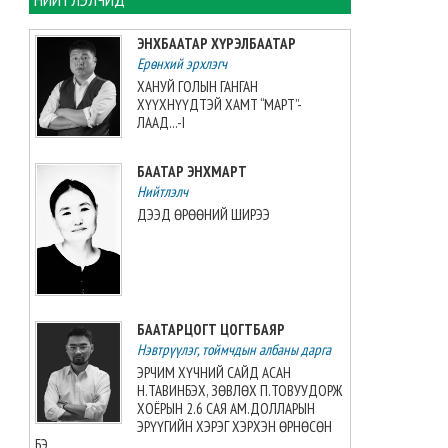
2026-08-09 13:01:13
ЭНХБААТАР ХҮРЭЛБААТАР
Ерөнхий эрхлэгч
Увс аймагт тарваган тахлын
байгалийн голомтын
ХАНУЙ ГОЛЫН ГАНГАН
тандалт, судалгааг зургаа
ХҮҮХНҮҮДТЭЙ ХАМТ “МАРТ”-
дахь жилдээ зохион
ЛААД...-I
байгуулжээ
2026-08-09 11:34:19
БААТАР ЭНХМАРТ
Нийтлэлч
“Этүгэн ирвэсүүд U14” баг
ДЭЭД ӨРӨӨНИЙ ШИРЭЭ
“AUBL JUNIOR”-оос мөнгөн
медаль авлаа
2026-08-08 21:31:41
Монголын волейболын баг
БААТАРЦОГТ ЦОГТБАЯР
3:2-оор Японы багт
Нэвтрүүлэг, тоймчдын албаны дарга
хожигдлоо
2026-08-08 21:09:03
ЭРЧИМ ХҮЧНИЙ САЙД АСАН
Н.ТАВИНБЭХ, ЗӨВЛӨХ П.ТОВУУДОРЖ
ХОЁРЫН 2.6 САЯ АМ.ДОЛЛАРЫН
Г.Хонгорзул хүндийн
ЭРҮҮГИЙН ХЭРЭГ ХЭРХЭН ӨРНӨСӨН
өргөлтийн Азийн аваргын VI
БЭ