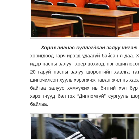
Хорих ангиас суллагдсан залуу ингэж 
хоригдоод гарч ирээд удаагүй байсан л даа.
идэр насны залууг хоёр цохиод, нэг өшиглөсө
20 гаруй насны залуу шоронгийн хаалга та
шинэчилсэн хууль хэрэгжиж таван жил нь хаса
байгаа залуус хүмүүжих нь битгий хэл бүр
хэрэгтнүүд бэлтгэх “Дипломгүй” сургууль 
байлаа.