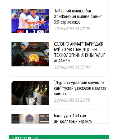
Тайваний шигшээ баг
ХонгКонгийн шигшээ багийг
3:0-ээр хожжээ
2026-08-09 16:08:00
СЭЛЭНГЭ АЙМАГТ БАРИГДАЖ
БУЙ 70 МВТ-ЫН ДЦС-ЫН
ТЕХНОЛОГИЙН АНХНЫ ГАЛЫГ
АСААЖЭЭ
2026-08-09 13:35:07
“Дүрслэх урлагийн оюуны өв
сан” тусгай үзэсгэлэн нээлтээ
хийлээ
2026-08-09 13:22:59
Багануурт 134 сая
ам.долларын хөрөнгө
оруулалтаар нүүрс-
пиролизын үйлдвэр
байгуулахаар боллоо
НИЙТЛЭЛЧИД