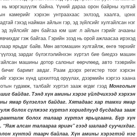
ар нь мэргэшүүлж байна. Үүний дараа орон байрны хулгай
ын камерийг хэрхэн унтраахаас эхлээд, хаалга, цонх
адтай гэхэд найман айлын гэр, эд зүйлсийг хулгайлсан нэг
 эд зүйлсийг авч байгаа юм шиг л айлын гэрийг ачааны
вчихдаг гэж байгаа. Гэрийн эзэд нь орой ажлаасаа ирэхэд
алаар ярьдаг байв. Мөн автомашин хулгайлж, өнгө төрхийг
гүүлээд зардаг бүлэглэлийнхэн хүртэл бие биедээ машин
лгайлсан машины дотор салоныг өөрчлөөд, авто тээврийн
бичиг баримт авдаг. Раам дээрх регистер тоог хэрхэн
ийг хэрхэн хүнд цохилтод оруулах, дээрмийн хэргээ хаана
отын гудамж, талбайг хүртэл зааж өгдөг гээд
Монголын
шиг байдаг.
Тэнд хүн амины хэрэг үйлдчихээд хэрхэн
ны ямар бүлэглэл байдаг. Хятадаас хар тамхи ямар
уулж болох сүлжээг хүртэл хоригдлууд бусдадаа зааж
арамталж болох талаар хүртэл ярьцгаана. Бүр хүн
 “Яаж алсан талаараа яриач” гээд шалаад суучихдаг.
 олон хүнтэй таарч байлаа. Хүн амины хэрэгтэй нэг