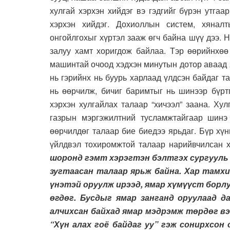
хулгай хэрхэн хийдэг вэ гэдгийг бүрэн утга
хэрхэн хийдэг. Дохиоллын систем, хяналт
онгойлгохыг хүртэл зааж өгч байна шүү дээ. Н
залуу хамт хоригдож байлаа. Тэр өөрийнхөө
машинтай очоод хэдхэн минутын дотор аваад я
нь гэрийнх нь буурь харлаад үлдсэн байдаг т
нь өөрчилж, бичиг баримтыг нь шинээр бүрт
хэрхэн хулгайлах талаар “хичээл” заана. Ху
газрын мэргэжилтний тусламжтайгаар шинэ 
өөрчилдөг талаар бие биедээ ярьдаг. Бүр хүн
үйлдвэл тохиромжтой талаар нарийвчилсан х
шоронд гэмт хэрэгтэн бэлтгэх сургууль 
зугтаасан талаар ярьж байна. Хар тамхи
үнэтэй оруулж ирээд, ямар хүмүүст борл
өгдөг. Бусдыг ямар занганд оруулаад д
алчихсан байхад ямар мэдрэмж төрдөг вэ.
“Хүн алах гоё байдаг уу” гэж сонирхсон