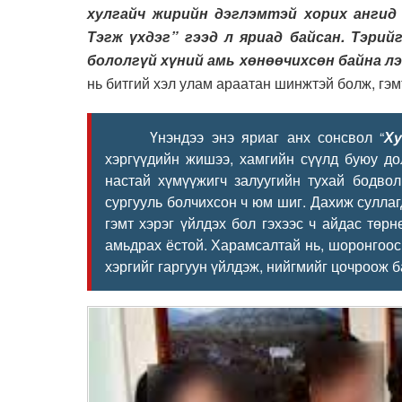
хулгайч жирийн дэглэмтэй хорих ангид 
Тэгж үхдэг” гээд л яриад байсан. Тэрий
бололгүй хүний амь хөнөөчихсөн байна лэ
нь битгий хэл улам араатан шинжтэй болж, гэм
Үнэндээ энэ яриаг анх сонсвол “
Ху
хэргүүдийн жишээ, хамгийн сүүлд буюу до
настай хүмүүжигч залуугийн тухай бодвол
сургууль болчихсон ч юм шиг. Дахиж суллаг
гэмт хэрэг үйлдэх бол гэхээс ч айдас төрнө
амьдрах ёстой. Харамсалтай нь, шоронгоос 
хэргийг гаргуун үйлдэж, нийгмийг цочроож 