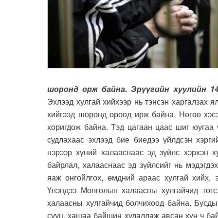
шоронд орж байна. Эрүүгийн хуулийн 14
Эхлээд хулгай хийхээр нь тэнсэн харгалзах я
хийгээд шоронд ороод ирж байна. Нөгөө хэсэ
хоригдож байна. Тэд цагаан цаас шиг юугаа ч
судлахаас эхлээд бие биедээ үйлдсэн хэрги
нэрээр хүний халааснаас эд зүйлс хэрхэн х
байрлал, халааснаас эд зүйлсийг нь мэдэгдэ
яаж онгойлгох, өмдний араас хулгай хийх, э
Үнэндээ Монголын халаасны хулгайчид төгс
халаасны хулгайчид болчихоод байна. Бусды
сууц, хашаа байшин худалдаж авсан хүн ч бай