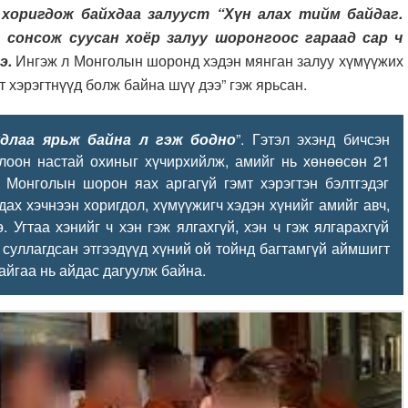
хоригдож байхдаа залууст “Хүн алах тийм байдаг.
г сонсож суусан хоёр залуу шоронгоос гараад сар ч
э.
Ингэж л Монголын шоронд хэдэн мянган залуу хүмүүжих
т хэрэгтнүүд болж байна шүү дээ” гэж ярьсан.
длаа ярьж байна л гэж бодно
”. Гэтэл эхэнд бичсэн
лоон настай охиныг хүчирхийлж, амийг нь хөнөөсөн 21
 Монголын шорон яах аргагүй гэмт хэрэгтэн бэлтгэдэг
дах хэчнээн хоригдол, хүмүүжигч хэдэн хүнийг амийг авч,
. Угтаа хэнийг ч хэн гэж ялгахгүй, хэн ч гэж ялгарахгүй
суллагдсан этгээдүүд хүний ой тойнд багтамгүй аймшигт
байгаа нь айдас дагуулж байна.