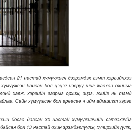
лагдсан 21 настай хүмүүжигч дээрэмдэх гэмт хэргийнхээ
н хүмүүжсэн байсан бол цэцэг цэврүү шиг жаахан охиныг
лонд хаяж, хэргийн газрыг орхиж, эцэг, эхийг нь тамд
айлаа. Сайн хүмүүжсэн бол ерөөсөө ч ийм аймшигт хэрэг
рихын босго давсан 30 настай хүмүүжигчийн сэтгэхгүйг
 байсан бол 13 настай охин эрэмдэглүүлж, хүчирхийлүүлж,