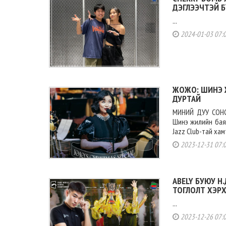
ДЭГЛЭЭЧТЭЙ Б
...
2024-01-03 07:
ЖОЖО: ШИНЭ 
ДУРТАЙ
МИНИЙ ДУУ СОН
Шинэ жилийн баяр
Jazz Club-тай хам
2023-12-31 07:
ABELY БУЮУ Н
ТОГЛОЛТ ХЭРХ
...
2023-12-26 07: