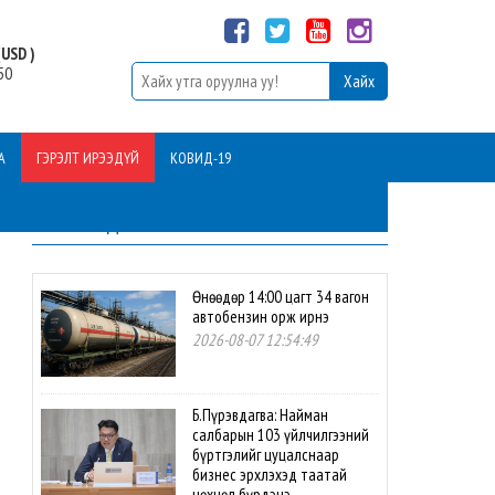
USD )
50
А
ГЭРЭЛТ ИРЭЭДҮЙ
КОВИД-19
ШИНЭ МЭДЭЭ
Өнөөдөр 14:00 цагт 34 вагон
автобензин орж ирнэ
2026-08-07 12:54:49
Б.Пүрэвдагва: Найман
салбарын 103 үйлчилгээний
бүртгэлийг цуцалснаар
бизнес эрхлэхэд таатай
нөхцөл бүрдэнэ