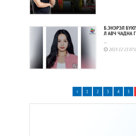
Б.ЭНЭРЭЛ БУЮ
Л АВЧ ЧАДНА 
...
2023-12-23 07:
<
1
2
3
4
5