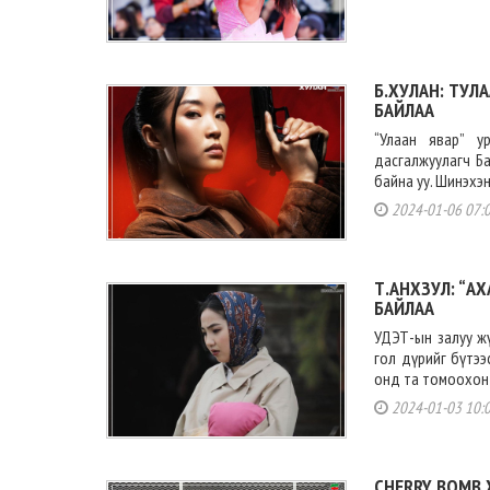
Б.ХУЛАН: ТУЛ
БАЙЛАА
“Улаан явар” у
дасгалжуулагч Ба
байна уу. Шинэхэн
2024-01-06 07:
Т.АНХЗУЛ: “А
БАЙЛАА
УДЭТ-ын залуу жү
гол дүрийг бүтээс
онд та томоохон х
2024-01-03 10:
CHERRY BOMB 