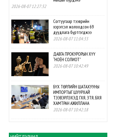
2026-08-07 12:27:32
Согтуугаар тээврийн
хэрэгсэл жолоодсон 69
дуудлага бүртгэгджээ
2026-08-07 11:04:33
ДАВГА ПРОКУРОРЫН ХҮҮ
“НОЁН СОЛИОТ”
2026-08-07 10:42:49
БҮХ ТӨРЛИЙН ШАТАХУУНЫ
ИМПОРТЫГ ШУУРХАЙ
ТЭЭВЭРЛЭХЭД ГХЯ, ЗТЯ, БХЯ
ХАМТРАН АЖИЛЛАНА
2026-08-07 10:42:18
БНСУ-ын буцалтгүй
тусламжийн төслийн
хэрэгжилтэд мониторинг
НИЙТЛЭЛЧИД