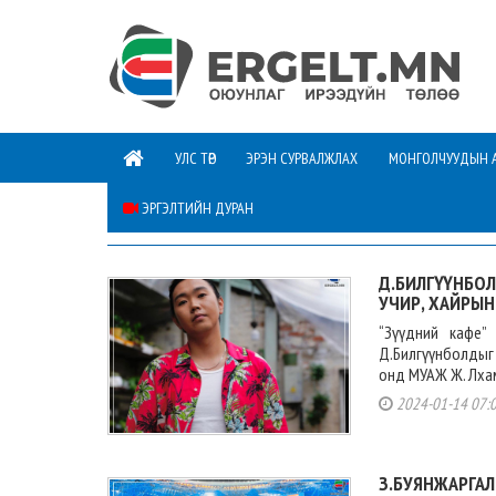
УЛС ТӨР
ЭРЭН СУРВАЛЖЛАХ
МОНГОЛЧУУДЫН 
ЭРГЭЛТИЙН ДУРАН
ТҮҮЧЭЭ
Д.БИЛГҮҮНБОЛ
УЧИР, ХАЙРЫН
“Зүүдний кафе”
Д.Билгүүнболдыг 
онд МУАЖ Ж. Лхам
2024-01-14 07:
З.БУЯНЖАРГА