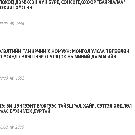
ЛОХОД ДЭМЖСЭН ХҮН БҮРД СОНСОГДОХООР “БАЯРЛАЛАА”
ЛЭХИЙГ ХҮССЭН
00:00,
2446
ЭЛЭЛТИЙН ТАМИРЧИН Х.НОМУУН: МОНГОЛ УЛСАА ТӨЛӨӨЛӨН
Д УСАНД СЭЛЭЛТЭЭР ОРОЛЦОХ НЬ МИНИЙ ДАРААГИЙН
00:00,
2352
Э: БИ ЦЭНГЭЭНТ БҮЖГЭЭС ТАЙВШРАЛ, ХАЙР, СЭТГЭЛ ХӨДЛӨЛ
ААС БҮЖИГЛЭХ ДУРТАЙ
00:00,
2885