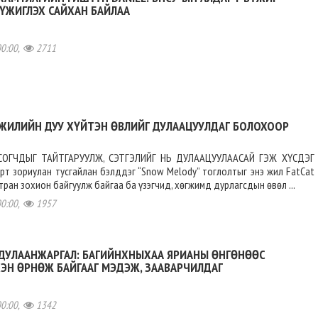
ҮЖИГЛЭХ САЙХАН БАЙЛАА
00:00,
2711
ЖИЛИЙН ДУУ ХҮЙТЭН ӨВЛИЙГ ДУЛААЦУУЛДАГ БОЛОХООР
СОГЧДЫГ ТАЙТГАРУУЛЖ, СЭТГЭЛИЙГ НЬ ДУЛААЦУУЛААСАЙ ГЭЖ ХҮСДЭГ
т зориулан тусгайлан бэлддэг “Snow Melody” тоглолтыг энэ жил FatCat
тран зохион байгуулж байгаа ба үзэгчид, хөгжимд дурлагсдын өвөл ...
00:00,
1957
.ДУЛААНЖАРГАЛ: БАГИЙНХНЫХАА ЯРИАНЫ ӨНГӨНӨӨС
ЭН ӨРНӨЖ БАЙГААГ МЭДЭЖ, ЗААВАРЧИЛДАГ
00:00,
1342