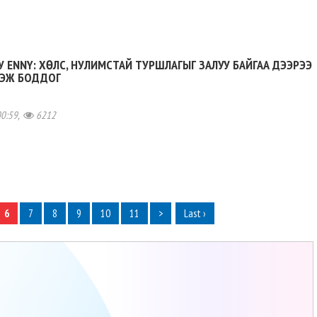
У ENNY: ХӨЛС, НУЛИМСТАЙ ТУРШЛАГЫГ ЗАЛУУ БАЙГАА ДЭЭРЭЭ
ГЭЖ БОДДОГ
00:59,
6212
6
7
8
9
10
11
>
Last ›