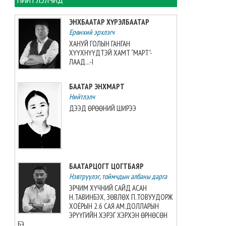
хийжээ
2026-08-07 10:16:21
ЭНХБААТАР ХҮРЭЛБААТАР
Ерөнхий эрхлэгч
Б.Шарав агсны гэргий
ХАНУЙ ГОЛЫН ГАНГАН
Д.ГАНЧИМЭГ: Хань минь “Төр
ХҮҮХНҮҮДТЭЙ ХАМТ “МАРТ”-
намайг үнэлж байхад би
ЛААД...-I
хүндлэхгүй бол болохгүй”
гээд эцсийнхээ хүчийг
БААТАР ЭНХМАРТ
шавхаж, өөрөө шагналаа авсан
Нийтлэлч
2026-08-07 08:24:12
ДЭЭД ӨРӨӨНИЙ ШИРЭЭ
“INTERNATIONAL SHINE CUP
2026”-гаас 7 алт, 7 мөнгө, 5
хүрэл медаль хүртжээ
2026-08-07 08:19:30
БААТАРЦОГТ ЦОГТБАЯР
Нэвтрүүлэг, тоймчдын албаны дарга
Камбож Улс 2028 оны Азийн
аваргыг зохион байгуулах
ЭРЧИМ ХҮЧНИЙ САЙД АСАН
эрхийг авлаа
Н.ТАВИНБЭХ, ЗӨВЛӨХ П.ТОВУУДОРЖ
2026-08-07 07:51:49
ХОЁРЫН 2.6 САЯ АМ.ДОЛЛАРЫН
ЭРҮҮГИЙН ХЭРЭГ ХЭРХЭН ӨРНӨСӨН
БЭ