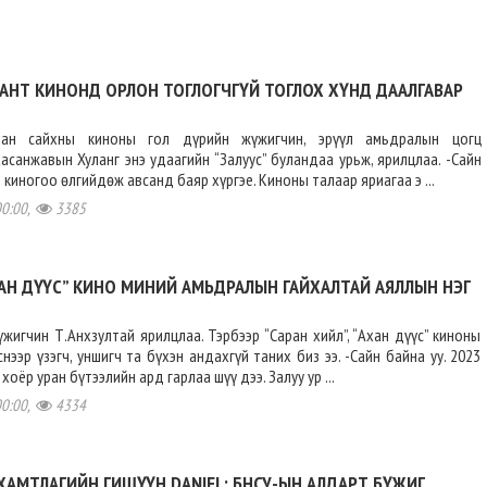
ААНТ КИНОНД ОРЛОН ТОГЛОГЧГҮЙ ТОГЛОХ ХҮНД ДААЛГАВАР
ран сайхны киноны гол дүрийн жүжигчин, эрүүл амьдралын цогц
асанжавын Хуланг энэ удаагийн “Залуус” буландаа урьж, ярилцлаа. -Сайн
 киногоо өлгийдөж авсанд баяр хүргэе. Киноны талаар яриагаа э ...
00:00,
3385
ХАН ДҮҮС” КИНО МИНИЙ АМЬДРАЛЫН ГАЙХАЛТАЙ АЯЛЛЫН НЭГ
жигчин Т.Анхзултай ярилцлаа. Тэрбээр “Саран хийл”, “Ахан дүүс” киноны
нээр үзэгч, уншигч та бүхэн андахгүй таних биз ээ. -Сайн байна уу. 2023
оёр уран бүтээлийн ард гарлаа шүү дээ. Залуу ур ...
00:00,
4334
ХАМТЛАГИЙН ГИШҮҮН DANIEL: БНСУ-ЫН АЛДАРТ БҮЖИГ