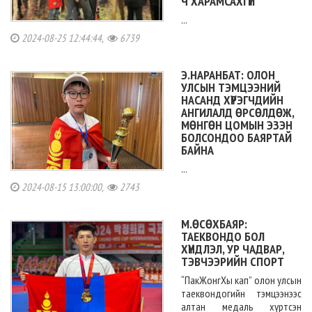
Ч ХАРАМСАХГҮЙ
...
2024-08-25 12:44:44,
6739
Э.НАРАНБАТ: ОЛОН
УЛСЫН ТЭМЦЭЭНИЙ
НАСАНД ХҮРЭГЧДИЙН
АНГИЛАЛД ӨРСӨЛДӨЖ,
МӨНГӨН ЦОМЫН ЭЗЭН
БОЛСОНДОО БАЯРТАЙ
БАЙНА
...
2024-08-15 13:00:00,
2743
М.ӨСӨХБАЯР:
ТАЕКВОНДО БОЛ
ХҮНДЛЭЛ, УР ЧАДВАР,
ТЭВЧЭЭРИЙН СПОРТ
“ПакЖонгХы кап” олон улсын
таеквондогийн тэмцээнээс
алтан медаль хүртсэн