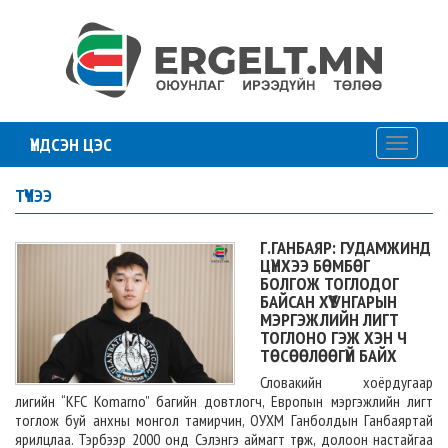
ҮНДСЭН ЦЭС
Toggle
navigati
ТҮҮЧЭЭ
Г.ГАНБАЯР: ГУДАМЖИНД
ЦҮНХЭЭ БӨМБӨГ
БОЛГОЖ ТОГЛОДОГ
БАЙСАН ХҮҮ УНГАРЫН
МЭРГЭЖЛИЙН ЛИГТ
ТОГЛОНО ГЭЖ ХЭН Ч
ТӨСӨӨЛӨӨГҮЙ БАЙХ
Словакийн хоёрдугаар
лигийн “KFC Komarno” багийн довтлогч, Европын мэргэжлийн лигт
тоглож буй анхны монгол тамирчин, ОУХМ Ганболдын Ганбаяртай
ярилцлаа. Тэрбээр 2000 онд Сэлэнгэ аймагт төрж, долоон настайгаа