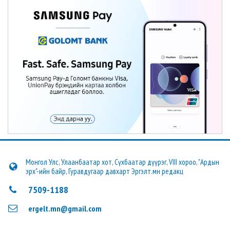
Монгол Улс, Улаанбаатар хот, Сүхбаатар дүүрэг, VIII хороо, "Ардын
эрх"-ийн байр, Гуравдугаар давхарт Эргэлт.мн редакц
7509-1188
ergelt.mn@gmail.com