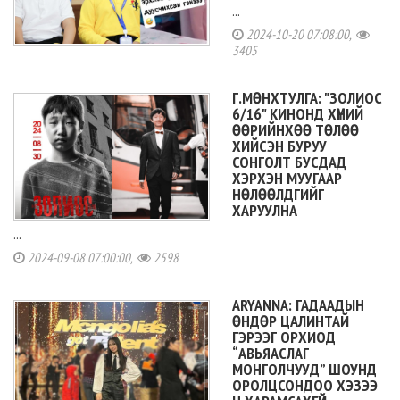
...
2024-10-20 07:08:00,
3405
Г.МӨНХТУЛГА: "ЗОЛИОС
6/16" КИНОНД ХҮНИЙ
ӨӨРИЙНХӨӨ ТӨЛӨӨ
ХИЙСЭН БУРУУ
СОНГОЛТ БУСДАД
ХЭРХЭН МУУГААР
НӨЛӨӨЛДГИЙГ
ХАРУУЛНА
...
2024-09-08 07:00:00,
2598
ARYANNA: ГАДААДЫН
ӨНДӨР ЦАЛИНТАЙ
ГЭРЭЭГ ОРХИОД
“АВЬЯАСЛАГ
МОНГОЛЧУУД” ШОУНД
ОРОЛЦСОНДОО ХЭЗЭЭ