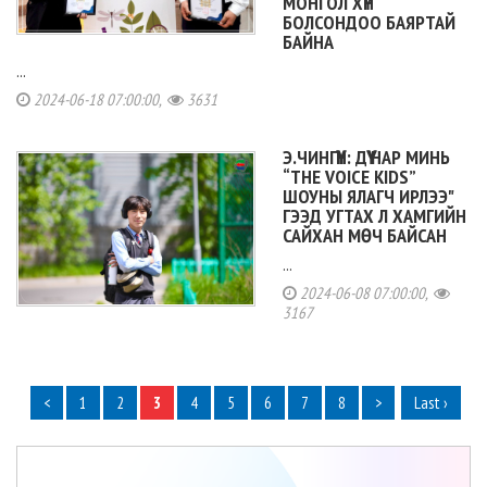
МОНГОЛ ХҮН
БОЛСОНДОО БАЯРТАЙ
БАЙНА
...
2024-06-18 07:00:00,
3631
Э.ЧИНГҮҮН: ДҮҮ НАР МИНЬ
“THE VOICE KIDS”
ШОУНЫ ЯЛАГЧ ИРЛЭЭ"
ГЭЭД УГТАХ Л ХАМГИЙН
САЙХАН МӨЧ БАЙСАН
...
2024-06-08 07:00:00,
3167
<
1
2
3
4
5
6
7
8
>
Last ›