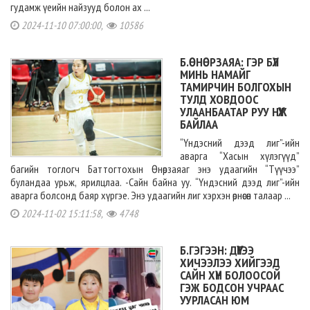
гудамж үеийн найзууд болон ах ...
2024-11-10 07:00:00,
10586
Б.ӨНӨРЗАЯА: ГЭР БҮЛ
МИНЬ НАМАЙГ
ТАМИРЧИН БОЛГОХЫН
ТУЛД ХОВДООС
УЛААНБААТАР РУУ НҮҮЖ
БАЙЛАА
“Үндэсний дээд лиг”-ийн
аварга “Хасын хүлэгүүд”
багийн тоглогч Баттогтохын Өнөрзаяаг энэ удаагийн “Түүчээ”
буландаа урьж, ярилцлаа. -Сайн байна уу. “Үндэсний дээд лиг”-ийн
аварга болсонд баяр хүргэе. Энэ удаагийн лиг хэрхэн өрнөсөн талаар ...
2024-11-02 15:11:58,
4748
Б.ГЭГЭЭН: ДҮҮГЭЭ
ХИЧЭЭЛЭЭ ХИЙГЭЭД
САЙН ХҮН БОЛООСОЙ
ГЭЖ БОДСОН УЧРААС
УУРЛАСАН ЮМ