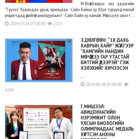
М.Өсөхбаярыг энэ удаагийн
"Түүчээ” буландаа урьж, ярилцлаа. -Сайн байна уу. Юун түрүүнд манай
уншигчдад өөрийгөө танилцуулаач? -Сайн байн уу намайг Мөнхсоёл овогт ...
2024-07-26 07:00:00,
2215
Э.ДӨЛГӨӨН: “18 ДАХЬ
ХАВРЫН ХАЙР” ЖҮЖГЭЭР
"ХАМГИЙН НАНДИН
МӨЧҮҮДЭЭ ГАР УТАСТАЙ
БИТГИЙ ҮДЭЭРЭЙ” ГЭЖ
ХЭЛЭХИЙГ ХИЧЭЭСЭН
...
2024-06-20 07:00:00,
4204
Г.МИШЭЭЛ:
АВИЦЕННАГИЙН
НЭРЭМЖИТ ОЛОН
УЛСЫН БИОЛОГИЙН
ОЛИМПИАДААС МЕДАЛЬ
ХҮРТСЭН АНХНЫ