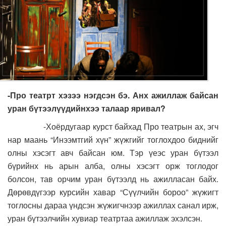
-Про театрт хэзээ нэгдсэн бэ. Анх ажиллаж байсан
уран бүтээлүүдийнхээ талаар яривал?
-Хоёрдугаар курст байхад Про театрын ах, эгч
нар маань “Инээмтгий хүн” жүжгийг тоглохдоо биднийг
олны хэсэгт авч байсан юм. Тэр үеэс уран бүтээл
бүрийнх нь арын алба, олны хэсэгт орж тоглодог
болсон, тав орчим уран бүтээлд нь ажилласан байх.
Дөрөвдүгээр курсийн хавар “Сүүлчийн бороо” жүжигт
тоглосны дараа үндсэн жүжигчнээр ажиллах санал ирж,
уран бүтээлчийн хувиар театртаа ажиллаж эхэлсэн.