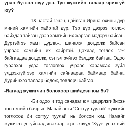
уран бүтээл шүү дээ. Тус жүжгийн талаар ярихгүй
юу?
-18 настай гэнэн, цайлган Ирина охины дүр
миний хамгийн хайртай дүр. Тэр дүр дээрээ тоглож
байхдаа тайзан дээр хамгийн их жаргал мэдэрч байсан.
Дүртэйгээ хамт дурлаж, шаналж, догдолж байсан
учраас хамгийн их хайртай. Дахиад тоглох гэж
байгаадаа догдолж, сэтгэл зүйгээ бэлдэж байгаа. Одоо
гуравхан удаа тоглогдох учраас харамсах зүйл
үлдээхгүйгээр хамгийн сайнаараа баймаар байна.
Дүрийнхээ талаар бодож, төвлөрч байгаа.
-Яагаад жүжигчин болохоор шийдсэн юм бэ?
-Би одоо ч тод санадаг юм цэцэрлэгийнхээ
төгсөлтийн баярыг. Манай анги “Согтуу туулай” жүжгийг
тоглоход би согтуу туулай нь болсон юм. Намайг
жүжиглээд гуйваад явахаар эцэг эхчүүд “Хүүе, унах вий