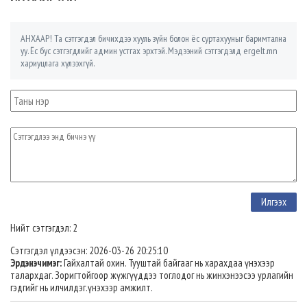
АНХААР! Та сэтгэгдэл бичихдээ хууль зүйн болон ёс суртахууныг баримтална
уу. Ёс бус сэтгэгдлийг админ устгах эрхтэй. Мэдээний сэтгэгдэлд ergelt.mn
хариуцлага хүлээхгүй.
Нийт сэтгэгдэл: 2
Сэтгэгдэл үлдээсэн: 2026-03-26 20:25:10
Эрдэнэчимэг:
Гайхалтай охин. Тууштай байгааг нь харахдаа үнэхээр
талархдаг. Зоригтойгоор жүжгүүддээ тоглодог нь жинхэнээсээ урлагийн
гэдгийг нь илчилдэг.үнэхээр амжилт.