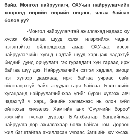
байв. Монгол найруулагч, ОХУ-ын найруулагчийн
хооронд өөрийн өөрийн онцлог, ялгаа байсан
болов уу?
-Монгол найруулагчтай ажиллахад надаас юу
хүсэж байгаагаа шууд хэлж, илэрхийлж чадна,
нэгэнтэйгээ ойлголцоход амар. ОХУ-аас ирсэн
найруулагчийн хувьд надтай шууд харьцаж чадахгүй
бидний дунд орчуулагч гэх гуравдагч хүн гараад ирж
байгаа шүү дээ. Найруулагчийн сэтгэл хөдлөл, эмоци
нэг хүнээр дамжаад ирж байгаа учраас сайн
ойлголцохгүй байх асуудал гарч байлаа. Бэлтгэлийн
хугацаанд найруулагчийнхаа үгийг бүрэн хүлээж авч
чадахгүй ч харц, биеийн хэлэмжээс нь олон зүйл
ойлгохыг хичээлээ. Хамгийн анх “Сүүлчийн бороо”
жүжгийн туслах дүрээр Б.Анхбаатар багшийнхаа
найруулга дор ажиллахаар болж байсан юм. Дөрвөн
жил багштайгаа ажилласан учраас багшийн юу хүсэж,