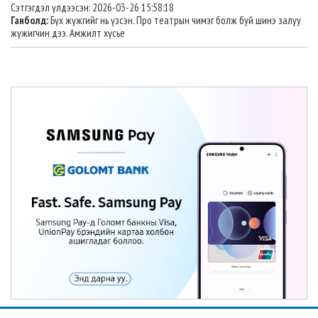
Сэтгэгдэл үлдээсэн: 2026-03-26 15:58:18
Ганболд:
Бүх жүжгийг нь үзсэн. Про театрын чимэг болж буй шинэ залуу
жүжигчин дээ. Амжилт хүсье