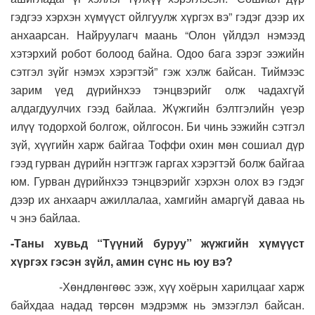
гэдгээ хэрхэн хүмүүст ойлгуулж хүргэх вэ” гэдэг дээр их
анхаарсан. Найруулагч маань “Олон үйлдэл нэмээд
хэтэрхий робот болоод байна. Одоо бага зэрэг ээжийн
сэтгэл зүйг нэмэх хэрэгтэй” гэж хэлж байсан. Тиймээс
зарим үед дүрийнхээ тэнцвэрийг олж чадахгүй
алдагдуулчих гээд байлаа. Жүжгийн бэлтгэлийн үеэр
илүү тодорхой болгож, ойлгосон. Би чинь ээжийн сэтгэл
зүй, хүүгийн харж байгаа Тоффи охин мөн сошиал дүр
гээд гурван дүрийн нэгтгэж гаргах хэрэгтэй болж байгаа
юм. Гурван дүрийнхээ тэнцвэрийг хэрхэн олох вэ гэдэг
дээр их анхаарч ажиллалаа, хамгийн амаргүй даваа нь
ч энэ байлаа.
-Таны хувьд “Түүний буруу” жүжгийн хүмүүст
хүргэх гэсэн зүйл, амин сүнс нь юу вэ?
-Хөндлөнгөөс ээж, хүү хоёрын харилцааг харж
байхдаа надад төрсөн мэдрэмж нь эмзэглэл байсан.