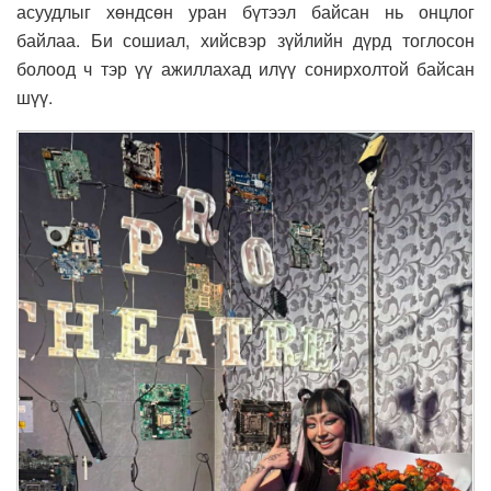
асуудлыг хөндсөн уран бүтээл байсан нь онцлог
байлаа. Би сошиал, хийсвэр зүйлийн дүрд тоглосон
болоод ч тэр үү ажиллахад илүү сонирхолтой байсан
шүү.