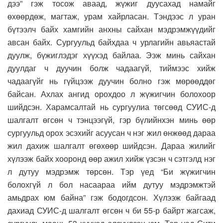
дээ” гэж тосож аваад, жүжиг дуусахад намайг
өхөөрдөж, магтаж, урам хайрласан. Тэндээс л уран
бүтээлч байх хамгийн анхны сайхан мэдрэмжүүдийг
авсан байх. Сургуульд байхдаа ч урлагийн авьяастай
дуулж, бүжиглэдэг хүүхэд байлаа. Ээж минь сайхан
дуулдаг ч дуучин болж чадаагүй, тиймээс хийж
чадаагүйг нь гүйцээж дуучин болно гэж мөрөөддөг
байсан. Ахлах ангид орохдоо л жүжигчин болохоор
шийдсэн. Харамсалтай нь сургуулиа төгсөөд СУИС-д
шалгалт өгсөн ч тэнцээгүй, гэр бүлийнхэн минь өөр
сургуульд орох эсэхийг асуусан ч нэг жил өнжөөд дараа
жил дахиж шалгалт өгөхөөр шийдсэн. Дараа жилийг
хүлээж байх хооронд өөр ажил хийж үзсэн ч сэтгэлд нэг
л дутуу мэдрэмж төрсөн. Тэр үед “Би жүжигчин
болохгүй л бол насаараа ийм дутуу мэдрэмжтэй
амьдрах юм байна” гэж бодогдсон. Хүлээж байгаад
дахиад СУИС-д шалгалт өгсөн ч би 55-р байрт жагсаж,