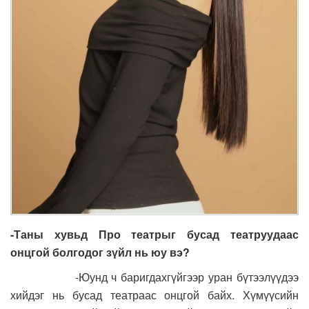
-Таны хувьд Про театрыг бусад театруудаас
онцгой болгодог зүйл нь юу вэ?
-Юунд ч баригдахгүйгээр уран бүтээлүүдээ
хийдэг нь бусад театраас онцгой байх. Хүмүүсийн