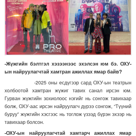
-Жүжгийн бэлтгэл хэзээнээс эхэлсэн юм бэ. ОХУ-
ын найруулагчтай хамтран ажиллах ямар байв?
-2025 оны есдүгээр сард ОХУ-ын театрын
холбоотой хамтран жүжиг тавих санал ирсэн юм.
Гурван жүжгийн зохиолоос нэгийг нь сонгож тавихаар
болж, ОХУ-аас ирсэн найруулагч дүрээ сонгож, “Түүний
буруу” жүжгийн хэсгээс нь тоглож үзээд бүрэн эхээр нь
тавихаар болсон.
-ОХУ-ын найруулагчтай хамтарч ажиллах ямар