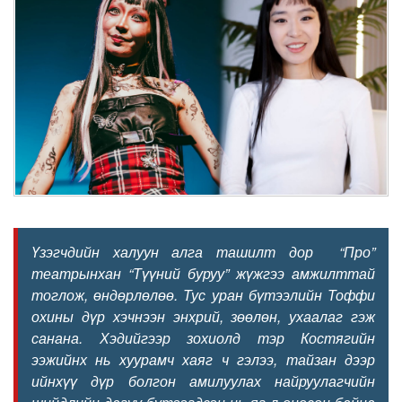
Үзэгчдийн халуун алга ташилт дор “Про”
театрынхан “Түүний буруу” жүжгээ амжилттай
тоглож, өндөрлөлөө. Тус уран бүтээлийн Тоффи
охины дүр хэчнээн энхрий, зөөлөн, ухаалаг гэж
санана. Хэдийгээр зохиолд тэр Костягийн
ээжийнх нь хуурамч хаяг ч гэлээ, тайзан дээр
ийнхүү дүр болгон амилуулах найруулагчийн