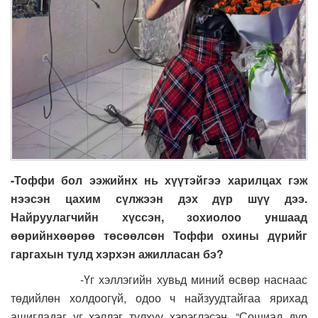
-Тоффи бол ээжийнх нь хүүтэйгээ харилцах гэж
нээсэн цахим сүлжээн дэх дүр шүү дээ.
Найруулагчийн хүссэн, зохиолоо уншаад
өөрийнхөөрөө төсөөлсөн Тоффи охины дүрийг
гаргахын тулд хэрхэн ажилласан бэ?
-Үг хэллэгийн хувьд миний өсвөр наснаас
төдийлөн холдоогүй, одоо ч найзуудтайгаа ярихад
ашигладаг үг хэллэг түлхүү хэрэглэсэн. “Сошиал дүр