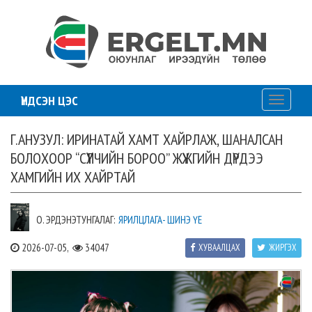
ҮНДСЭН ЦЭС
Toggle
navigati
Г.АНУЗУЛ: ИРИНАТАЙ ХАМТ ХАЙРЛАЖ, ШАНАЛСАН
БОЛОХООР “СҮҮЛЧИЙН БОРОО” ЖҮЖГИЙН ДҮРДЭЭ
ХАМГИЙН ИХ ХАЙРТАЙ
О. ЭРДЭНЭТУНГАЛАГ:
ЯРИЛЦЛАГА- ШИНЭ ҮЕ
2026-07-05,
34047
ХУВААЛЦАХ
ЖИРГЭХ