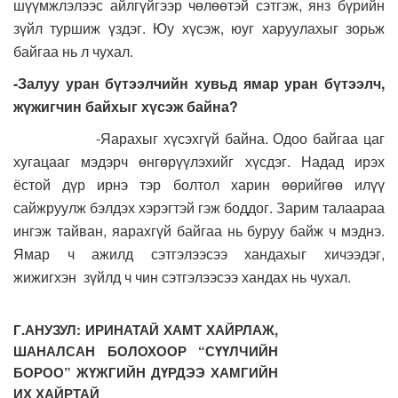
шүүмжлэлээс айлгүйгээр чөлөөтэй сэтгэж, янз бүрийн
зүйл туршиж үздэг. Юу хүсэж, юуг харуулахыг зорьж
байгаа нь л чухал.
-Залуу уран бүтээлчийн хувьд ямар уран бүтээлч,
жүжигчин байхыг хүсэж байна?
-Яарахыг хүсэхгүй байна. Одоо байгаа цаг
хугацааг мэдэрч өнгөрүүлэхийг хүсдэг. Надад ирэх
ёстой дүр ирнэ тэр болтол харин өөрийгөө илүү
сайжруулж бэлдэх хэрэгтэй гэж боддог. Зарим талаараа
ингэж тайван, яарахгүй байгаа нь буруу байж ч мэднэ.
Ямар ч ажилд сэтгэлээсээ хандахыг хичээдэг,
жижигхэн зүйлд ч чин сэтгэлээсээ хандах нь чухал.
Г.АНУЗУЛ: ИРИНАТАЙ ХАМТ ХАЙРЛАЖ,
ШАНАЛСАН БОЛОХООР “СҮҮЛЧИЙН
БОРОО” ЖҮЖГИЙН ДҮРДЭЭ ХАМГИЙН
ИХ ХАЙРТАЙ