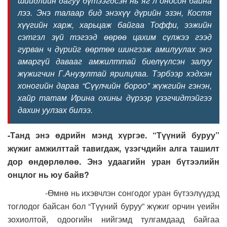
шийдлийн дагуу бүтээгдсэн нь яг л оносон байна
лээ. Энэ талаар бид энэхүү дүрийн эзэн, Костя
хүүгийн харж, харьцаж байгаа Тоффи, ээжийн
сэтгэл зүй тэгээд өөрөө цахим сүлжээ гээд
гурван ч дүрийг өөртөө шингээж амилуулах энэ
амаргүй давааг амжилттай биелүүлсэн залуу
жүжигчин Г.Анузултай ярилцлаа. Тэрбээр хэдхэн
хоногийн дараа “Сүүлчийн бороо” жүжгийн гэнэн,
хайр татам Ирина охины дүрээр үзэгчидтэйгээ
дахин уулзах билээ.
-Танд энэ өдрийн мэнд хүргэе. “Түүний буруу”
жүжиг амжилттай тавигдаж, үзэгчдийн алга ташилт
дор өндөрлөлөө. Энэ удаагийн уран бүтээлийн
онцлог нь юу байв?
-Өмнө нь ихэвчлэн сонгодог уран бүтээлүүдэд
тоглодог байсан бол “Түүний буруу” жүжиг орчин үеийн
зохиолтой, одоогийн нийгэмд тулгамдаад байгаа