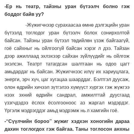
-Ер нь театр, тайзны уран бүтээлч болно гэж
боддог байв уу?
-Жүжигчнээр сурахаасаа өмнө дэлгэцийн уран
бүтээлд тоглодог уран бүтээлч болох сонирхолтой
байсан. Тайзны уран бүтээл төдийлөн үзэж байгаагүй,
гоё сайхныг нь ойлгоогүй байсан хэрэг л дээ. Тайзан
дээр ажиллаад эхлэхээр сайхан зүйлүүдийг нь ойлгож
эхэлсэн. Театрт татагдсан шалтгаан нь одоо цагт
амьдардаг нь байсан. Жүжигчнээс илүү их хариуцлага,
энерги, эрч хүч, цаг хугацаа шаарддаг. Бэлтгэл дуусаж,
олон өдрийн хичээл зүтгэлээ хүмүүст хүргэх гэж жүжгээ
нээх эхний өдрийн сандрал, амжилттай дуусгаад
үзэгчдэдээ ёслох ёсолгооноос аз жаргал мэдэрдэг.
Үргэлж мэдрэгддэг амьд мэдрэмж нь л хамгийн гоё.
-“Сүүлчийн бороо” жүжиг хэдхэн хоногийн дараа
дахин тоглогдох гэж байгаа. Таны тоглосон анхны