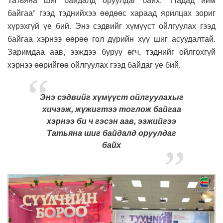
байгаа” гээд тэднийхээ өөдөөс хараад ярилцах зориг
хүрэхгүй үе бий. Энэ сэдвийг хүмүүст ойлгуулах гээд
байгаа хэрнээ өөрөө гол дүрийн хүү шиг асуудалтай.
Заримдаа аав, ээждээ буруу өгч, тэднийг ойлгохгүй
хэрнээ өөрийгөө ойлгуулах гээд байдаг үе бий.
Энэ сэдвийг хүмүүст ойлгуулахыг
хичээж, жүжигтээ тоглож байгаа
хэрнээ би ч гэсэн аав, ээжийгээ
Татьяна шиг байдалд оруулдаг
байх