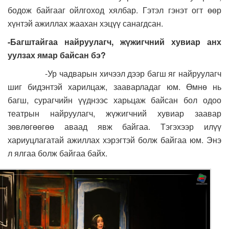
бодож байгааг ойлгоход хялбар. Гэтэл гэнэт огт өөр
хүнтэй ажиллах жаахан хэцүү санагдсан.
-Багштайгаа найруулагч, жүжигчний хувиар анх
уулзах ямар байсан бэ?
-Ур чадварын хичээл дээр багш яг найруулагч
шиг бидэнтэй харилцаж, зааварладаг юм. Өмнө нь
багш, сурагчийн үүднээс харьцаж байсан бол одоо
театрын найруулагч, жүжигчний хувиар заавар
зөвлөгөөгөө аваад явж байгаа. Тэгэхээр илүү
хариуцлагатай ажиллах хэрэгтэй болж байгаа юм. Энэ
л ялгаа болж байгаа байх.