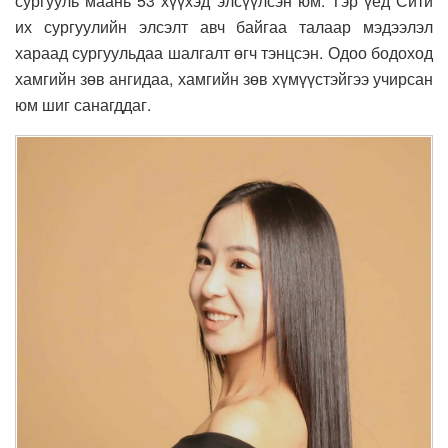
сургууль маань 53 хүүхэд элсүүлсэн юм. Тэр үед Сити
их сургуулийн элсэлт авч байгаа талаар мэдээлэл
хараад сургуульдаа шалгалт өгч тэнцсэн. Одоо бодоход
хамгийн зөв ангидаа, хамгийн зөв хүмүүстэйгээ учирсан
юм шиг санагддаг.