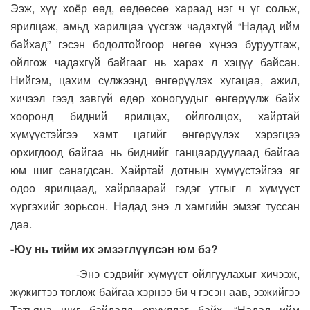
Ээж, хүү хоёр өөд, өөдөөсөө хараад нэг ч үг сольж,
ярилцаж, амьд харилцаа үүсгэж чадахгүй “Надад ийм
байхад” гэсэн бодолтойгоор нөгөө хүнээ буруутгаж,
ойлгож чадахгүй байгааг нь харах л хэцүү байсан.
Нийгэм, цахим сүлжээнд өнгөрүүлэх хугацаа, ажил,
хичээл гээд завгүй өдөр хоногуудыг өнгөрүүлж байх
хооронд бидний ярилцах, ойлголцох, хайртай
хүмүүстэйгээ хамт цагийг өнгөрүүлэх хэрэгцээ
орхигдоод байгаа нь биднийг ганцаардуулаад байгаа
юм шиг санагдсан. Хайртай дотнын хүмүүстэйгээ яг
одоо ярилцаад, хайрлаарай гэдэг утгыг л хүмүүст
хүргэхийг зорьсон. Надад энэ л хамгийн эмзэг туссан
даа.
-Юу нь тийм их эмзэглүүлсэн юм бэ?
-Энэ сэдвийг хүмүүст ойлгуулахыг хичээж,
жүжигтээ тоглож байгаа хэрнээ би ч гэсэн аав, ээжийгээ
Татьяна шиг байдалд оруулдаг байх. “Надад ийм