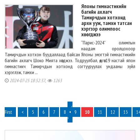
Японы гимнастикийн
багийн ахлагч
Тамирчдын хотхонд
архи ууж, тамхи татсан
хэргээр олимпоос
хөөгджээ
“Парис-2024” олимпын
наадам оролцохоор
Тамирчдын хотхон буудаллаад байсан Японы эмэгтэй гимнастикийн
багийн ахлагч Шоко Мията хөөгджээ. Тодруулбал, өдгөө 19 настай япон
гимнастикч Тамирчдын хотхонд согтууруулах ундааны зүйл
хэрэглэж, тамхи ...
2024-07-25 18:52:37,
1263
‹
First
<
5
6
7
8
9
10
11
12
13
1
›