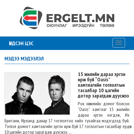
ҮНДСЭН ЦЭС
Toggle
navigati
МЭДЭЭ МЭДЭЭЛЭЛ
15 жилийн дараа эргэн
ирж буй “Oasis”
хамтлагийн тоглолтын
тасалбар 10 цагийн
дотор зарагдаж дуусжээ
Рок хөгжмийн домог болсон
“Oasis” хамтлаг 15 жилийн
дараа эргэн нэгдэж, Их
Британи, Ирланд даяар 17 тоглолтоо хийх тухайгаа мэдэгдээд буй.
Тэгвэл домогт хамтлагийн эргэн ирж буй 17 тоглолтын тасалбар ердөө
10 цагийн дотор зарагдаж дуусжээ. ...