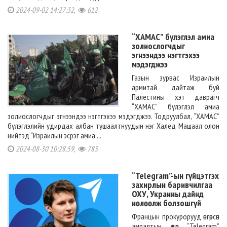
2024-09-02 14:27:32,
612
“ХАМАС” бүлэглэл амиа
золиослогчдыг
эгнээндээ нэгтгэхээ
мэдэгджээ
Газын зурвас Израилын
армитай дайтаж буй
Палестины хэт даврагч
“ХАМАС” бүлэглэл амиа
золиослогчдыг эгнээндээ нэгтгэхээ мэдэгджээ. Тодруулбал, “ХАМАС”
бүлэглэлийн удирдах албан тушаалтнуудын нэг Халед Машаал олон
нийтэд “Израилын эсрэг амиа ...
2024-08-30 10:28:59,
783
“Telegram”-ын гүйцэтгэх
захирлын баривчилгаа
ОХУ, Украины дайнд
нөлөөлж болзошгүй
Францын прокурорууд өнгөрсөн
амралтын өдөр “Telegram”