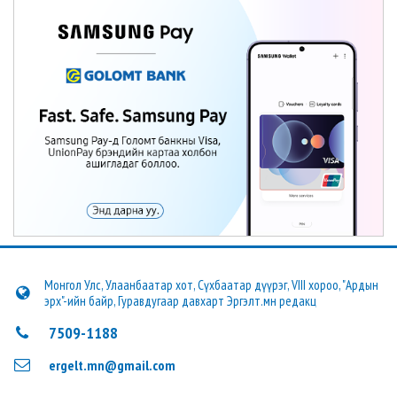
Монгол Улс, Улаанбаатар хот, Сүхбаатар дүүрэг, VIII хороо, "Ардын
эрх"-ийн байр, Гуравдугаар давхарт Эргэлт.мн редакц
7509-1188
ergelt.mn@gmail.com