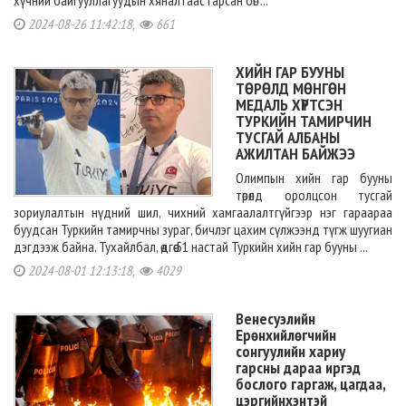
хүчний байгууллагуудын хяналтаас гарсан бөг ...
2024-08-26 11:42:18,
661
ХИЙН ГАР БУУНЫ
ТӨРӨЛД МӨНГӨН
МЕДАЛЬ ХҮРТСЭН
ТУРКИЙН ТАМИРЧИН
ТУСГАЙ АЛБАНЫ
АЖИЛТАН БАЙЖЭЭ
Олимпын хийн гар бууны
төрөлд оролцсон тусгай
зориулалтын нүдний шил, чихний хамгаалалтгүйгээр нэг гараараа
буудсан Туркийн тамирчны зураг, бичлэг цахим сүлжээнд түгж шуугиан
дэгдээж байна. Тухайлбал, өдгөө 51 настай Туркийн хийн гар бууны ...
2024-08-01 12:13:18,
4029
Венесуэлийн
Ерөнхийлөгчийн
сонгуулийн хариу
гарсны дараа иргэд
бослого гаргаж, цагдаа,
цэргийнхэнтэй