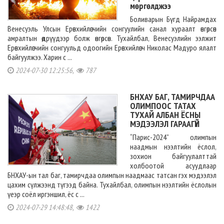
мөргөлджээ
Боливарын Бүгд Найрамдах
Венесуэль Улсын Ерөнхийлөгчийн сонгуулийн санал хураалт өнгөрсөн
амралтын өдрүүдээр болж өнгөрсөн. Тухайлбал, Венесуэлийн ээлжит
Ерөнхийлөгчийн сонгуульд одоогийн Ерөнхийлөгч Николас Мадуро ялалт
байгуулжээ. Харин с ...
2024-07-30 12:25:56,
787
БНХАУ БАГ, ТАМИРЧДАА
ОЛИМПООС ТАТАХ
ТУХАЙ АЛБАН ЁСНЫ
МЭДЭЭЛЭЛ ГАРААГҮЙ
“Парис-2024” олимпын
наадмын нээлтийн ёслол,
зохион байгуулалттай
холбоотой асуудлаар
БНХАУ-ын тал баг, тамирчдаа олимпын наадмаас татсан гэх мэдээлэл
цахим сүлжээнд түгээд байна. Тухайлбал, олимпын нээлтийн ёслолын
үеэр соёл иргэншил, ёс с ...
2024-07-29 14:48:48,
1422