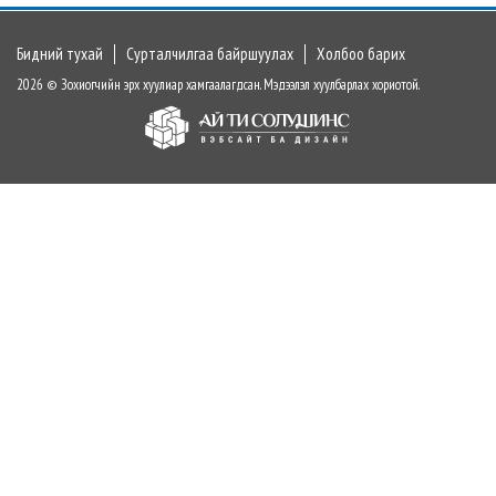
Бидний тухай
Сурталчилгаа байршуулах
Холбоо барих
2026 © Зохиогчийн эрх хуулиар хамгаалагдсан. Мэдээлэл хуулбарлах хориотой.