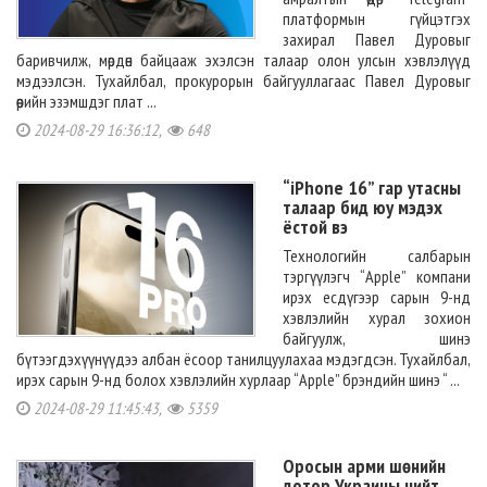
платформын гүйцэтгэх
захирал Павел Дуровыг
баривчилж, мөрдөн байцааж эхэлсэн талаар олон улсын хэвлэлүүд
мэдээлсэн. Тухайлбал, прокурорын байгууллагаас Павел Дуровыг
өөрийн эзэмшдэг плат ...
2024-08-29 16:36:12,
648
“iPhone 16” гар утасны
талаар бид юу мэдэх
ёстой вэ
Технологийн салбарын
тэргүүлэгч “Apple” компани
ирэх есдүгээр сарын 9-нд
хэвлэлийн хурал зохион
байгуулж, шинэ
бүтээгдэхүүнүүдээ албан ёсоор танилцуулахаа мэдэгдсэн. Тухайлбал,
ирэх сарын 9-нд болох хэвлэлийн хурлаар “Apple” брэндийн шинэ “ ...
2024-08-29 11:45:43,
5359
Оросын арми шөнийн
дотор Украины нийт