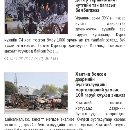
нутгийн тэн хагасыг
бөмбөгджээ
Украины арми ОХУ-ын газар
нутагт дайралтаа
эрчимжүүлж, сүүлийн сар
гаруйн хугацаанд Курск
мужийн 74 хот, тосгон буюу 1000 орчим ам км талбайг эзлээд буй
тухай мэдээлсэн. Тэгвэл Курскээр дамжуулан Кремльд томоохон
шахалт үзүүлээд байсан Укра ...
2024-08-28 12:46:40,
1365
Хаитид болсон
дээрмийн
бүлэглэлүүдийн
мөргөлдөөний улмаас
100 гаруй хүүхэд энджээ
Хаитигийн томоохон
хотуудад дээрмийн
бүлэглэлүүд хоорондоо
дайсагналцаж, зэвсэгт мөргөлдөөн эхэлжээ. Өнгөрсөн зургадугаар сараас
эхэлсэн дээрмийн бүлэглэлүүдийн зэвсэгт мөргөлдөөн Хаитигийн хууль,