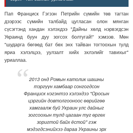
Пап Франциск Гэгээн Петрийн сүмийн төв тагтан
дээрээс сүмийн талбайд цугласан олон мянган
сүсэгтэнд хандан хэлэхдээ "Дайны хөлд нэрвэгдсэн
Украинд буун дуу зогсох болтугай!” хэмээв. Мөн
"шударга бөгөөд бат бөх энх тайван тогтоохын тулд
яриа хэлэлцээ, уулзалт хийх эхлэлийг тавихыг"
уриаллаа.
2013 онд Ромын католик шашны
тэргүүн хамбаар сонгогдсон
Франциск нэгэнтээ хэлэхдээ "Оросын
цэргийн довтолгооноос өөрийгөө
хамгаалж буй Украин улс дайныг
зогсоохын тулд цагаан туг өргөх
зоригтой байх ёстой" гэж
мэдэгдсэнийхээ дараа Украины эрх