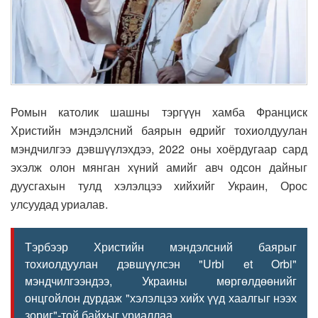
Ромын католик шашны тэргүүн хамба Франциск
Христийн мэндэлсний баярын өдрийг тохиолдуулан
мэндчилгээ дэвшүүлэхдээ, 2022 оны хоёрдугаар сард
эхэлж олон мянган хүний амийг авч одсон дайныг
дуусгахын тулд хэлэлцээ хийхийг Украин, Орос
улсуудад уриалав.
Тэрбээр Христийн мэндэлсний баярыг
тохиолдуулан дэвшүүлсэн "Urbi et Orbi"
мэндчилгээндээ, Украины мөргөлдөөнийг
онцгойлон дурдаж "хэлэлцээ хийх үүд хаалгыг нээх
зориг"-той байхыг уриаллаа.