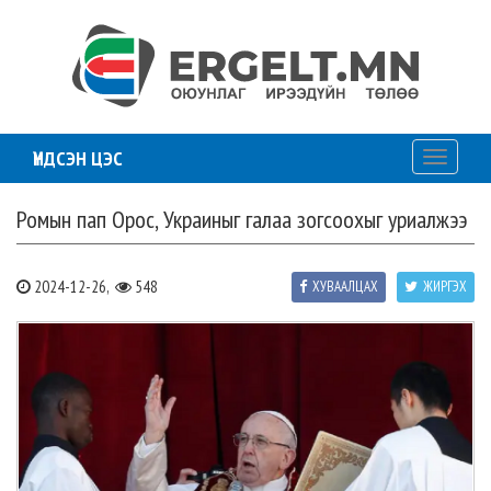
ҮНДСЭН ЦЭС
Toggle
navigati
Ромын пап Орос, Украиныг галаа зогсоохыг уриалжээ
2024-12-26,
548
ХУВААЛЦАХ
ЖИРГЭХ