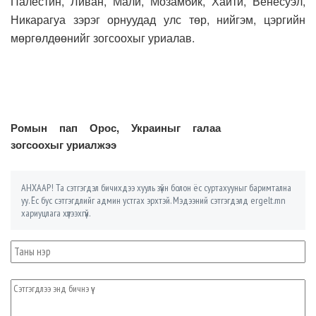
Палестин, Ливан, Мали, Мозамбик, Хаити, Венесуэл,
Никарагуа зэрэг орнуудад улс төр, нийгэм, цэргийн
мөргөлдөөнийг зогсоохыг уриалав.
Ромын пап Орос, Украиныг галаа
зогсоохыг уриалжээ
АНХААР! Та сэтгэгдэл бичихдээ хууль зүйн болон ёс суртахууныг баримтална
уу. Ёс бус сэтгэгдлийг админ устгах эрхтэй. Мэдээний сэтгэгдэлд ergelt.mn
хариуцлага хүлээхгүй.