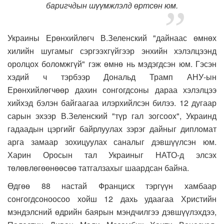
баригчдын шүүмжлэлд өртсөн юм.
Украины Ерөнхийлөгч В.Зеленский "дайнаас өмнөх
хилийн шугамыг сэргээхгүйгээр энхийн хэлэлцээнд
оролцох боломжгүй" гэж өмнө нь мэдэгдсэн юм. Гэсэн
хэдий ч тэрбээр Дональд Трамп АНУ-ын
Ерөнхийлөгчөөр дахин сонгогдсоны дараа хэлэлцээ
хийхэд бэлэн байгаагаа илэрхийлсэн билээ. 12 дугаар
сарын эхээр В.Зеленский "түр гал зогсоох", Украинд
гадаадын цэргийг байрлуулах зэрэг дайныг дипломат
арга замаар зохицуулах саналыг дэвшүүлсэн юм.
Харин Оросын тал Украиныг НАТО-д элсэх
төлөвлөгөөнөөсөө татгалзахыг шаардсан байна.
Өдгөө 88 настай Франциск тэргүүн хамбаар
сонгогдсоноосоо хойш 12 дахь удаагаа Христийн
мэндэлсний өдрийн баярын мэндчилгээ дэвшүүлэхдээ,