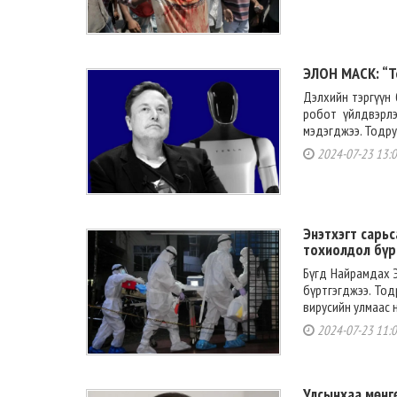
ЭЛОН МАСК: “Те
Дэлхийн тэргүүн б
робот үйлдвэрлэ
мэдэгджээ. Тодру
2024-07-23 13:
Энэтхэгт сарьс
тохиолдол бүр
Бүгд Найрамдах Э
бүртгэгджээ. Тод
вирусийн улмаас н
2024-07-23 11:
Улсынхаа мөнг