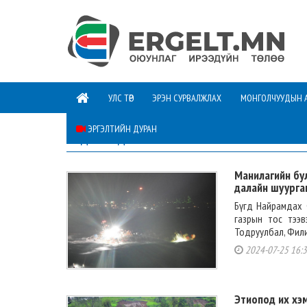
УЛС ТӨР
ЭРЭН СУРВАЛЖЛАХ
МОНГОЛЧУУДЫН 
ЭРГЭЛТИЙН ДУРАН
МЭДЭЭ МЭДЭЭЛЭЛ
Манилагийн бу
далайн шуурга
Бүгд Найрамдах 
газрын тос тээв
Тодруулбал, Фили
2024-07-25 16:
Этиопод их хэ