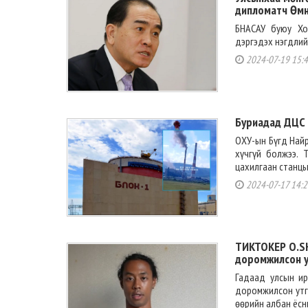
дипломатч Өмн
БНАСАУ буюу Хо
дэргэдэх нэгдлий
2024-07-19 15:4
Буриадад ДЦС 
ОХУ-ын Бүгд Найр
хүчгүй болжээ. 
цахилгаан станцын
2024-07-17 14:2
ТИКТОКЕР O.SH:
доромжилсон ут
Гадаад улсын ир
доромжилсон утга
өөрийн албан ёсн