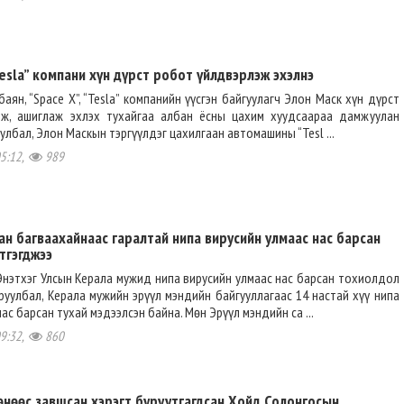
sla” компани хүн дүрст робот үйлдвэрлэж эхэлнэ
аян, “Space X”, “Tesla” компанийн үүсгэн байгуулагч Элон Маск хүн дүрст
ж, ашиглаж эхлэх тухайгаа албан ёсны цахим хуудсаараа дамжуулан
улбал, Элон Маскын тэргүүлдэг цахилгаан автомашины “Tesl ...
05:12,
989
ан багваахайнаас гаралтай нипа вирусийн улмаас нас барсан
тгэгджээ
нэтхэг Улсын Керала мужид нипа вирусийн улмаас нас барсан тохиолдол
руулбал, Керала мужийн эрүүл мэндийн байгууллагаас 14 настай хүү нипа
ас барсан тухай мэдээлсэн байна. Мөн Эрүүл мэндийн са ...
09:32,
860
өнөөс завшсан хэрэгт буруутгагдсан Хойд Солонгосын