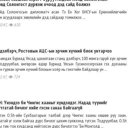
өд Солонгост дүрвэж очоод дэд сайд болжээ
йд Солонгосын дипломатч асан Тэ Ён Хог БНСУ-ын Ерөнхийлөгчийн
н асуудлаарх зөвлөлийн дэд сайдаар томилжээ. ...
0:47,
630
дэлбэрч, Ростовын АЦС-ын эрчим хүчний блок унтарчээ
амдах Буриад Улсад цахилгаан станц дэлбэрч, 100 мянга гаруй хүн эрчим
Тодруулбал, өнгөрсөн өдөр Буриад Улсын Гусиноозерская гэх дулааны
 гурван эрчим хүчний блокын хоёр нь гэнэтийн байдлаар ун ...
1:47,
724
 Үнэндээ би Чингис хааныг хүндэлдэг. Надад түүнийг
гатай бичлэг хийе гэсэн санаа байгаагүй
гэн O.Sh-ийн Сүхбаатарын талбай дээр Чингис хааны хөшөө рүү заан,
тай үг хэлж байгаа дүрс бичлэг цахим сүлжээнд түгсэн. Тодруулбал, O.Sh
ы тик-ток хуудсанд нийтэлсэн дүрс бичлэгтээ “Би Монголд ...