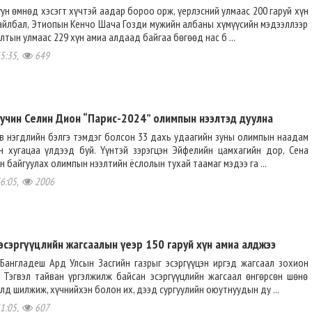
ун өмнөд хэсэгт хүчтэй аадар бороо орж, үерлэсний улмаас 200 гаруй хүн
айлбал, Этиопын Кенчо Шача Гозди мужийн албаны хүмүүсийн мэдээллээр
алтын улмаас 229 хүн амиа алдаад байгаа бөгөөд нас б ...
55:35,
649
учин Селин Дион “Парис-2024” олимпын нээлтэд дуулна
в нэгдлийн бэлгэ тэмдэг болсон 33 дахь удаагийн зуны олимпын наадам
н хугацаа үлдээд буй. Үүнтэй зэрэгцэн Эйфелийн цамхагийн дор, Сена
н байгуулах олимпын нээлтийн ёслолын тухай таамаг мэдээ га ...
46:05,
2006
эсэргүүцлийн жагсаалын үеэр 150 гаруй хүн амиа алджээ
Бангладеш Ард Улсын Засгийн газрыг эсэргүүцэн иргэд жагсаал зохион
. Тэгвэл тайван үргэлжилж байсан эсэргүүцлийн жагсаал өнгөрсөн шөнө
д шилжиж, хүчнийхэн болон их, дээд сургуулийн оюутнуудын ду ...
51:05,
607