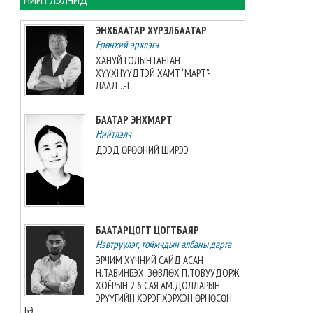
2026-08-06 13:38:56
ЭНХБААТАР ХҮРЭЛБААТАР
Ерөнхий эрхлэгч
Э.Маргад өсвөрийн дэлхийн
аваргаас хүрэл медаль
ХАНУЙ ГОЛЫН ГАНГАН
хүртжээ
ХҮҮХНҮҮДТЭЙ ХАМТ “МАРТ”-
ЛААД...-I
2026-08-06 13:27:31
БААТАР ЭНХМАРТ
“Singapore Women series”
тэмцээнд манай багт Greece
Нийтлэлч
Elizabeth Berg тоглоно
ДЭЭД ӨРӨӨНИЙ ШИРЭЭ
2026-08-06 13:14:57
Азийн аваргыг Хойд
Солонгосн баг 13 алтан
медальтайгаар тэргүүлж
БААТАРЦОГТ ЦОГТБАЯР
явна
Нэвтрүүлэг, тоймчдын албаны дарга
2026-08-06 12:53:48
ЭРЧИМ ХҮЧНИЙ САЙД АСАН
Н.ТАВИНБЭХ, ЗӨВЛӨХ П.ТОВУУДОРЖ
Монгол Улсын эмэгтэй
ХОЁРЫН 2.6 САЯ АМ.ДОЛЛАРЫН
шигшээ баг өмсгөлөө гардан
ЭРҮҮГИЙН ХЭРЭГ ХЭРХЭН ӨРНӨСӨН
авлаа
БЭ