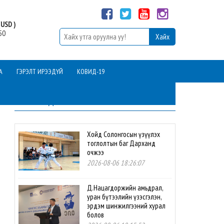
USD )
50
А
ГЭРЭЛТ ИРЭЭДҮЙ
КОВИД-19
ШИНЭ МЭДЭЭ
Хойд Солонгосын үзүүлэх
тоглолтын баг Дарханд
очжээ
2026-08-06 18:26:07
Д.Нацагдоржийн амьдрал,
уран бүтээлийн үзэсгэлэн,
эрдэм шинжилгээний хурал
болов