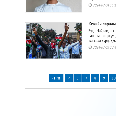
2024-07-04 11:
Кенийн парлам
Бүгд Найрамдах 
саналыг эсэргүү
жагсаал хурцадма
2024-07-03 12:
‹ First
<
6
7
8
9
10