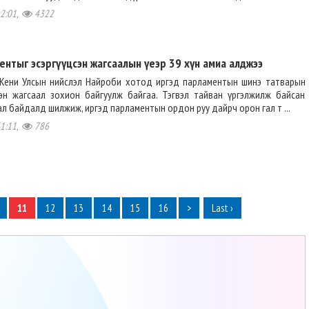
12:01,
4322
ентыг эсэргүүцсэн жагсаалын үеэр 39 хүн амиа алджээ
Кени Улсын нийслэл Найроби хотод иргэд парламентын шинэ татварын
цэн жагсаал зохион байгуулж байгаа. Тэгвэл тайван үргэлжилж байсан
л байдалд шилжиж, иргэд парламентын ордон руу дайрч орон гал т ...
41:11,
786
11
12
13
14
15
16
>
Last ›