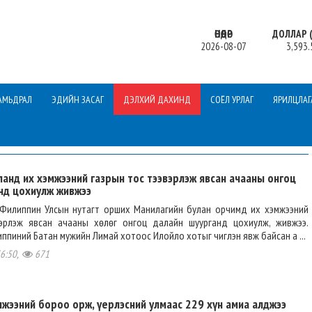
ӨНӨӨДӨР
ДОЛЛАР (
2026-08-07
3,593.
АМЬДРАЛ
ЭДИЙН ЗАСАГ
ДЭЛХИЙ ДАХИНД
СОЁЛ УРЛАГ
ЯРИЛЦЛАГ
ланд их хэмжээний газрын тос тээвэрлэж явсан ачааны онгоц
нд цохиулж живжээ
Филиппин Улсын нутагт орших Манилагийн булан орчимд их хэмжээний
эрлэж явсан ачааны хөлөг онгоц далайн шуурганд цохиулж, живжээ.
ппиний Батан мужийн Лимай хотоос Илойло хотыг чиглэн явж байсан а ...
36:50,
671
мжээний бороо орж, үерлэсний улмаас 229 хүн амиа алджээ