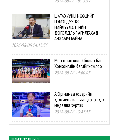
2026-08-06 18:15:52
ШАТАХУУНЫ НӨӨЦИЙГ
НЭМЭГДҮҮЛЖ,
НИЙЛҮҮЛЭЛТИЙН
ДОГОЛДЛЫГ АРИЛГАХАД
АНХААРЧ БАЙНА
2026-08-06 14:13:35
Монголын волейболын баг,
Хонконгийн багийг хожлоо
2026-08-06 14:00:05
А.Оргилмаа өсвөрийн
дэлхийн аваргаас дөрөв дэх
медалиа хүртэв
2026-08-06 13:47:15
М.Мөнххайр өсвөрийн
дэлхийн аваргаас хүрэл
медаль авлаа
НИЙТЛЭЛЧИД