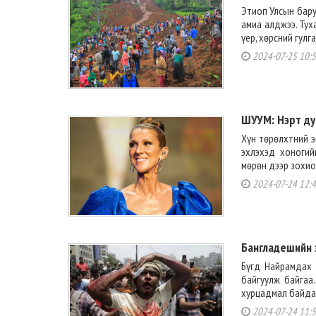
Этиоп Улсын бару
амиа алджээ. Тух
үер, хөрсний гулг
2024-07-25 10:
ШУУМ: Нэрт ду
Хүн төрөлхтний э
эхлэхэд хоногий
мөрөн дээр зохио
2024-07-24 12:
Бангладешийн 
Бүгд Найрамдах 
байгуулж байгаа
хурцадмал байдал
2024-07-24 11: