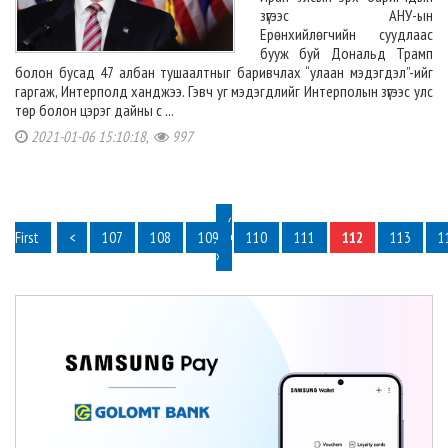
зүгээс АНУ-ын
Ерөнхийлөгчийн суудлаас
бууж буй Дональд Трамп
болон бусад 47 албан тушаалтныг баривчлах “улаан мэдэгдэл”-ийг
гаргаж, Интерполд ханджээ. Гэвч уг мэдэгдлийг Интерполын зүгээс улс
төр болон цэрэг дайны с ...
2021-01-06 15:10:18,
997
‹
First
<
107
108
109
110
111
112
113
1
›