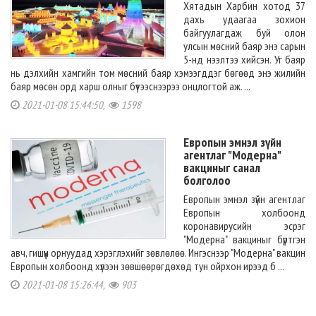
Хятадын Харбин хотод 37
дахь удаагаа зохион
байгуулагдаж буй олон
улсын мөсний баяр энэ сарын
5-нд нээлтээ хийсэн. Уг баяр
нь дэлхийн хамгийн том мөсний баяр хэмээгддэг бөгөөд энэ жилийн
баяр мөсөн орд харш олныг бүтээснээрээ онцлогтой аж. ...
2021-01-08 15:44:50,
1598
Европын эмнэл зүйн
агентлаг "Модерна"
вакциныг санал
болголоо
Европын эмнэл зүйн агентлаг
Европын холбоонд
коронавирусийн эсрэг
"Модерна" вакциныг бүртгэн
авч, гишүүн орнуудад хэрэглэхийг зөвлөлөө. Ингэснээр "Модерна" вакцин
Европын холбоонд хүлээн зөвшөөрөгдөхөд тун ойрхон ирээд б ...
2021-01-08 15:26:44,
903