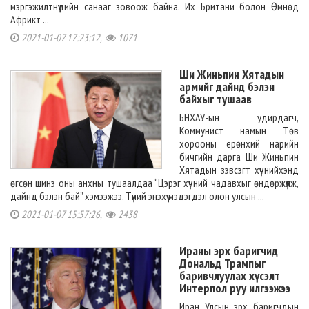
мэргэжилтнүүдийн санааг зовоож байна. Их Британи болон Өмнөд
Африкт ...
2021-01-07 17:23:12,
1071
Ши Жиньпин Хятадын
армийг дайнд бэлэн
байхыг тушаав
БНХАУ-ын удирдагч,
Коммунист намын Төв
хорооны ерөнхий нарийн
бичгийн дарга Ши Жиньпин
Хятадын зэвсэгт хүчнийхэнд
өгсөн шинэ оны анхны тушаалдаа “Цэрэг хүчний чадавхыг өндөржүүлж,
дайнд бэлэн бай” хэмээжээ. Түүний энэхүү мэдэгдэл олон улсын ...
2021-01-07 15:57:26,
2438
Ираны эрх баригчид
Дональд Трампыг
баривчлуулах хүсэлт
Интерпол руу илгээжээ
Иран Улсын эрх баригчдын