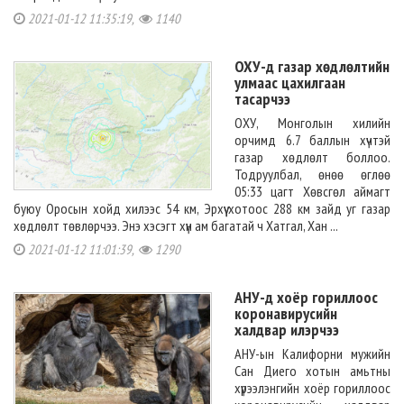
2021-01-12 11:35:19,
1140
ОХУ-д газар хөдлөлтийн
улмаас цахилгаан
тасарчээ
ОХУ, Монголын хилийн
орчимд 6.7 баллын хүчтэй
газар хөдлөлт боллоо.
Тодруулбал, өнөө өглөө
05:33 цагт Хөвсгөл аймагт
буюу Оросын хойд хилээс 54 км, Эрхүү хотоос 288 км зайд уг газар
хөдлөлт төвлөрчээ. Энэ хэсэгт хүн ам багатай ч Хатгал, Хан ...
2021-01-12 11:01:39,
1290
АНУ-д хоёр гориллоос
коронавирусийн
халдвар илэрчээ
АНУ-ын Калифорни мужийн
Сан Диего хотын амьтны
хүрээлэнгийн хоёр гориллоос