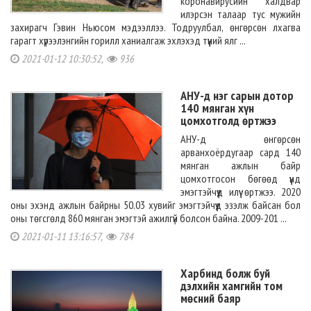
коронавирусийн халдвар
илэрсэн талаар тус мужийн
захирагч Гэвин Ньюсом мэдээллээ. Тодруулбал, өнгөрсөн лхагва
гарагт хүрээлэнгийн горилл ханиалгаж эхлэхэд түүний ялг ...
2021-01-12 10:30:52,
936
АНУ-д нэг сарын дотор
140 мянган хүн
цомхотголд өртжээ
АНУ-д өнгөрсөн
арванхоёрдугаар сард 140
мянган ажлын байр
цомхотгосон бөгөөд үүнд
эмэгтэйчүүд илүү өртжээ. 2020
оны эхэнд ажлын байрны 50.03 хувийг эмэгтэйчүүд эзэлж байсан бол
оны төгсгөлд 860 мянган эмэгтэй ажилгүй болсон байна. 2009-201 ...
2021-01-11 13:16:57,
784
Харбинд болж буй
дэлхийн хамгийн том
мөсний баяр