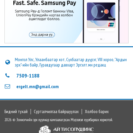
Монгол Улс, Улаанбаатар хот, Сүхбаатар дүүрэг, VIII хороо, "Ардын
эрх"-ийн байр, Гуравдугаар давхарт Эргэлт.мн редакц
7509-1188
ergelt.mn@gmail.com
Бидний тухай
Сурталчилгаа байршуулах
Холбоо барих
2026 © Зохиогчийн эрх хуулиар хамгаалагдсан. Мэдээлэл хуулбарлах хориотой.