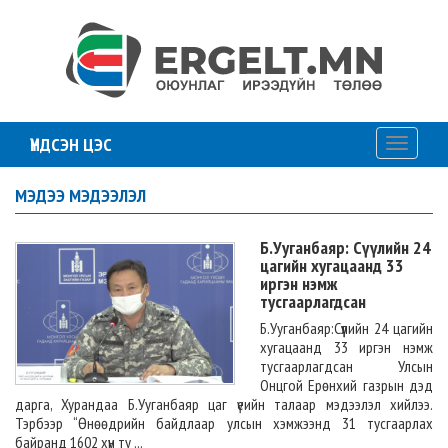
ҮНДСЭН ЦЭС
Toggle
navigati
МЭДЭЭ МЭДЭЭЛЭЛ
Б.Ууганбаяр: Сүүлийн 24
цагийн хугацаанд 33
иргэн нэмж
тусгаарлагдсан
Б.Ууганбаяр:Сүүлийн 24 цагийн
хугацаанд 33 иргэн нэмж
тусгаарлагдсан Улсын
Онцгой Ерөнхий газрын дэд
дарга, Хурандаа Б.Ууганбаяр цаг үеийн талаар мэдээлэл хийлээ.
Тэрбээр “Өнөөдрийн байдлаар улсын хэмжээнд 31 тусгаарлах
байранд 1602 хүн ту ...