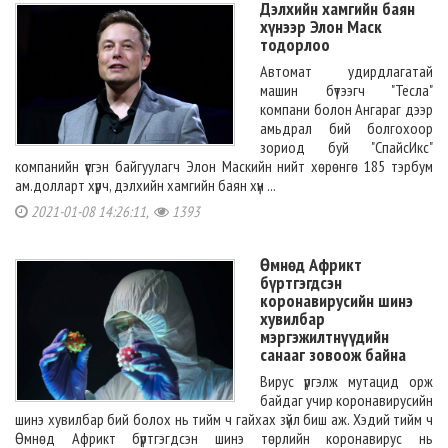
Дэлхийн хамгийн баян
хүнээр Элон Маск
тодорлоо
Автомат удирдлагатай
машин бүтээгч "Тесла"
компани болон Ангараг дээр
амьдрал бий болгохоор
зориод буй "СпайсИкс"
компанийн үүсгэн байгуулагч Элон Маскийн нийт хөрөнгө 185 тэрбум
ам.долларт хүрч, дэлхийн хамгийн баян хүн ...
2021-01-08 14:26:11,
1393
Өмнөд Африкт
бүртгэгдсэн
коронавирусийн шинэ
хувилбар
мэргэжилтнүүдийн
санааг зовоож байна
Вирус үргэлж мутацид орж
байдаг учир коронавирусийн
шинэ хувилбар бий болох нь тийм ч гайхах зүйл биш аж. Хэдий тийм ч
Өмнөд Африкт бүртгэгдсэн шинэ төрлийн коронавирус нь