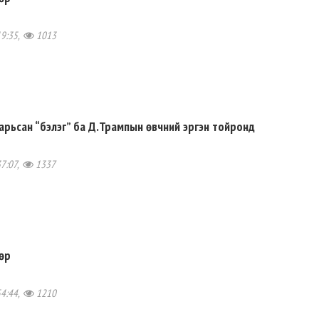
19:35,
1013
арьсан “бэлэг” ба Д.Трампын өвчний эргэн тойронд
37:07,
1337
өр
54:44,
1210