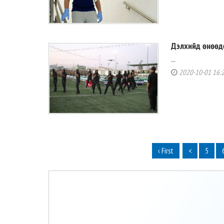
Дэлхийд өнөөд
...
2020-10-01 16:
‹ First
<
5