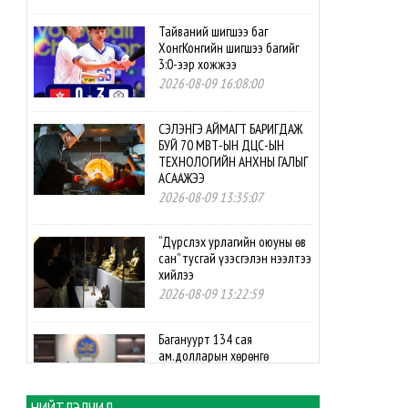
Тайваний шигшээ баг
ХонгКонгийн шигшээ багийг
3:0-ээр хожжээ
2026-08-09 16:08:00
СЭЛЭНГЭ АЙМАГТ БАРИГДАЖ
БУЙ 70 МВТ-ЫН ДЦС-ЫН
ТЕХНОЛОГИЙН АНХНЫ ГАЛЫГ
АСААЖЭЭ
2026-08-09 13:35:07
“Дүрслэх урлагийн оюуны өв
сан” тусгай үзэсгэлэн нээлтээ
хийлээ
2026-08-09 13:22:59
Багануурт 134 сая
ам.долларын хөрөнгө
оруулалтаар нүүрс-
пиролизын үйлдвэр
байгуулахаар боллоо
НИЙТЛЭЛЧИД