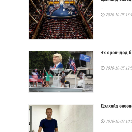
...
2020-10-05 13:
Эх орончдод б
...
2020-10-05 12:
Дэлхийд өнөөд
...
2020-10-02 10: