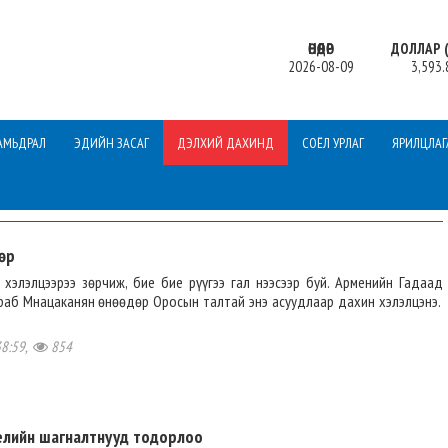
ӨНӨӨДӨР
ДОЛЛАР (
2026-08-09
3,593.
АМЬДРАЛ
ЭДИЙН ЗАСАГ
ДЭЛХИЙ ДАХИНД
СОЁЛ УРЛАГ
ЯРИЛЦЛАГ
өр
 хэлэлцээрээ зөрчиж, бие бие рүүгээ гал нээсээр буй. Арменийн Гадаад
раб Мнацаканян өнөөдөр Оросын талтай энэ асуудлаар дахин хэлэлцэнэ.
38:59,
854
лийн шагналтнууд тодорлоо