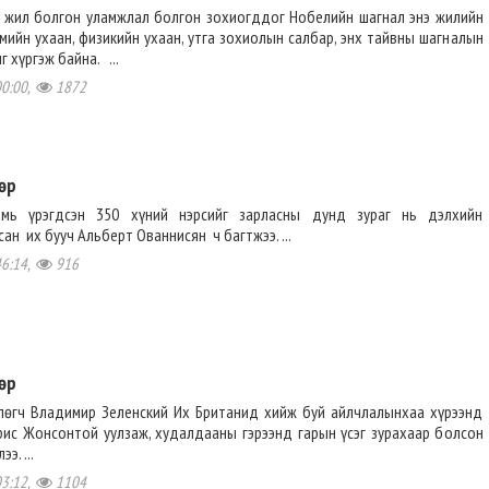
 жил болгон уламжлал болгон зохиогддог Нобелийн шагнал энэ жилийн
имийн ухаан, физикийн ухаан, утга зохиолын салбар, энх тайвны шагналын
 хүргэж байна. ...
00:00,
1872
өр
мь үрэгдсэн 350 хүний нэрсийг зарласны дунд зураг нь дэлхийн
ан их бууч Альберт Ованнисян ч багтжээ. ...
46:14,
916
өр
лөгч Владимир Зеленский Их Британид хийж буй айлчлалынхаа хүрээнд
рис Жонсонтой уулзаж, худалдааны гэрээнд гарын үсэг зурахаар болсон
э. ...
03:12,
1104