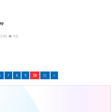
өр
22:04,
976
6
7
8
9
10
11
>