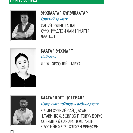
2026-08-09 13:01:13
ЭНХБААТАР ХҮРЭЛБААТАР
Ерөнхий эрхлэгч
Увс аймагт тарваган тахлын
байгалийн голомтын
ХАНУЙ ГОЛЫН ГАНГАН
тандалт, судалгааг зургаа
ХҮҮХНҮҮДТЭЙ ХАМТ “МАРТ”-
дахь жилдээ зохион
ЛААД...-I
байгуулжээ
2026-08-09 11:34:19
БААТАР ЭНХМАРТ
Нийтлэлч
“Этүгэн ирвэсүүд U14” баг
ДЭЭД ӨРӨӨНИЙ ШИРЭЭ
“AUBL JUNIOR”-оос мөнгөн
медаль авлаа
2026-08-08 21:31:41
Монголын волейболын баг
БААТАРЦОГТ ЦОГТБАЯР
3:2-оор Японы багт
Нэвтрүүлэг, тоймчдын албаны дарга
хожигдлоо
2026-08-08 21:09:03
ЭРЧИМ ХҮЧНИЙ САЙД АСАН
Н.ТАВИНБЭХ, ЗӨВЛӨХ П.ТОВУУДОРЖ
ХОЁРЫН 2.6 САЯ АМ.ДОЛЛАРЫН
Г.Хонгорзул хүндийн
ЭРҮҮГИЙН ХЭРЭГ ХЭРХЭН ӨРНӨСӨН
өргөлтийн Азийн аваргын VI
БЭ