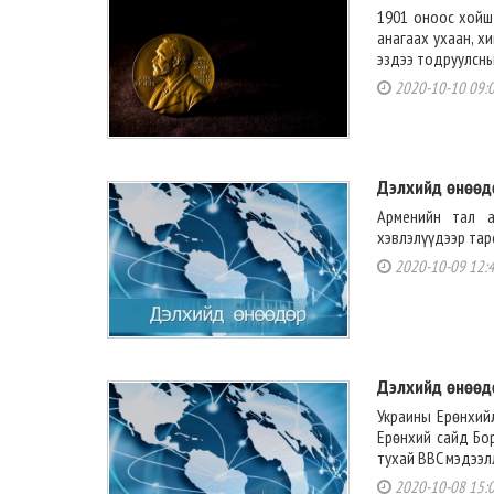
1901 оноос хойш
анагаах ухаан, х
эздээ тодруулсныг
2020-10-10 09:
Дэлхийд өнөөд
Арменийн тал а
хэвлэлүүдээр тарс
2020-10-09 12:
Дэлхийд өнөөд
Украины Ерөнхий
Ерөнхий сайд Бо
тухай BBC мэдээллэ
2020-10-08 15: