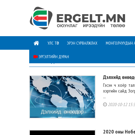
УЛС ТӨР
ЭРЭН СУРВАЛЖЛАХ
МОНГОЛЧУУДЫН 
ЭРГЭЛТИЙН ДУРАН
ТАНИН МЭДЭХҮЙ
Дэлхийд өнөөд
Гэсэн ч хоёр тал
хэргийн сайд Зог
...
2020-10-12 15:
2020 оны Нобе