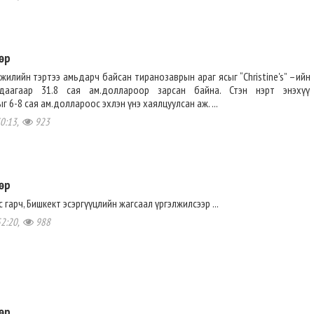
өр
жилийн тэртээ амьдарч байсан тиранозаврын араг ясыг “Christine's” –ийн
даагаар 31.8 сая ам.доллароор зарсан байна. Стэн нэрт энэхүү
 6-8 сая ам.доллароос эхлэн үнэ хаялцуулсан аж. ...
30:13,
923
өр
 гарч, Бишкект эсэргүүцлийн жагсаал үргэлжилсээр ...
52:20,
988
өр