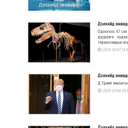
Дэлхийд өнөөд
Одоогоос 67 сая 
дуудлага худал
тиранозаврын ясыг
2020-10-07 14:
Дэлхийд өнөөд
Д.Трамп эмнэлгээс
2020-10-06 10:
Дэлхийд өнөөд