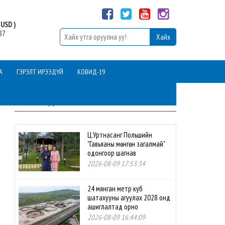
USD )
87
А
ГЭРЭЛТ ИРЭЭДҮЙ
КОВИД-19
ШИНЭ МЭДЭЭ
Ц.Уртнасанг Польшийн
"Гавьяаны мөнгөн загалмай"
одонгоор шагнав
2026-08-09 17:53:34
24 мянган метр куб
шатахууны агуулах 2028 онд
ашиглалтад орно
2026-08-09 16:44:09