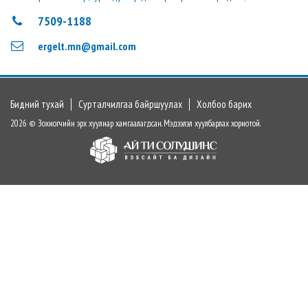
7509-1188
ergelt.mn@gmail.com
Бидний тухай
Сурталчилгаа байршуулах
Холбоо барих
2026 © Зохиогчийн эрх хуулиар хамгаалагдсан. Мэдээлэл хуулбарлах хориотой.