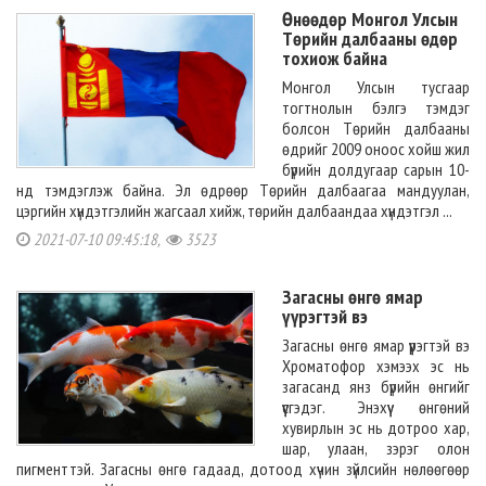
Өнөөдөр Монгол Улсын
Төрийн далбааны өдөр
тохиож байна
Монгол Улсын тусгаар
тогтнолын бэлгэ тэмдэг
болсон Төрийн далбааны
өдрийг 2009 оноос хойш жил
бүрийн долдугаар сарын 10-
нд тэмдэглэж байна. Эл өдрөөр Төрийн далбаагаа мандуулан,
цэргийн хүндэтгэлийн жагсаал хийж, төрийн далбаандаа хүндэтгэл ...
2021-07-10 09:45:18,
3523
Загасны өнгө ямар
үүрэгтэй вэ
Загасны өнгө ямар үүрэгтэй вэ
Хроматофор хэмээх эс нь
загасанд янз бүрийн өнгийг
үүсгэдэг. Энэхүү өнгөний
хувирлын эс нь дотроо хар,
шар, улаан, зэрэг олон
пигменттэй. Загасны өнгө гадаад, дотоод хүчин зүйлсийн нөлөөгөөр