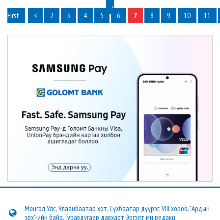
‹
First
<
2
3
4
5
6
7
8
9
10
11
Монгол Улс, Улаанбаатар хот, Сүхбаатар дүүрэг, VIII хороо, "Ардын
эрх"-ийн байр, Гуравдугаар давхарт Эргэлт.мн редакц