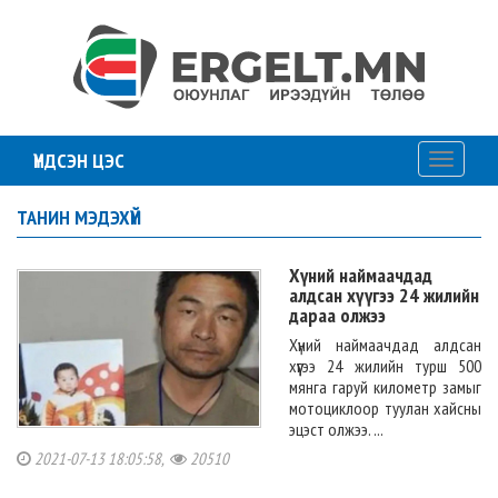
ҮНДСЭН ЦЭС
Toggle
navigati
ТАНИН МЭДЭХҮЙ
Хүний наймаачдад
алдсан хүүгээ 24 жилийн
дараа олжээ
Хүний наймаачдад алдсан
хүүгээ 24 жилийн турш 500
мянга гаруй километр замыг
мотоциклоор туулан хайсны
эцэст олжээ. ...
2021-07-13 18:05:58,
20510