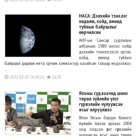
НАСА: Дэлхийн тэнхлэг
хөдөлж, хойд, өмнөд
туйлын байршлыг
өөрчилсөн
АНУ-ын Сансар судлалын
албанаас 1980 оноос хойш
дэлхийн тэнхлэгээсээ эргэж,
хойд, өмнөд туйлын
байршил дөрвөн метр орчим хэмжээгээр хазайсан талаар мэдээлжээ.
...
2021-05-07 14:20:11,
1628
Японы судлаачид шинэ
төрөл зүйлийн үлэг
гүрвэлийн чулуужсан
ясыг илрүүлжээ
Япон Улсын баруун Хоиого
мужийн Авази арлаас 2004
онд олдсон үлэг гүрвэлийн
чулуужсан ясыг шинэ төрөл