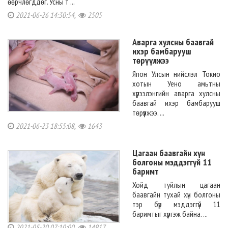
өөрчлөгддөг. Усны т ...
2021-06-26 14:30:54,
2505
Аварга хулсны баавгай
ихэр бамбарууш
төрүүлжээ
Япон Улсын нийслэл Токио
хотын Уено амьтны
хүрээлэнгийн аварга хулсны
баавгай ихэр бамбарууш
төрүүлжээ. ...
2021-06-23 18:55:08,
1643
Цагаан баавгайн хүн
болгоны мэддэггүй 11
баримт
Хойд туйлын цагаан
баавгайн тухай хүн болгоны
тэр бүр мэддэггүй 11
баримтыг хүргэж байна. ...
2021-05-20 07:10:00,
14917