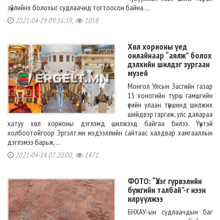
зүйлийнх болохыг судлаачид тогтоосон байна. ...
2021-04-29 09:36:39,
1058
Хөл хорионы үед
онлайнаар “аялж” болох
дэлхийн шилдэг зургаан
музей
Монгол Улсын Засгийн газар
15 хоногийн турш гамшгийн
үеийн улаан түвшинд шилжих
шийдвэр гаргаж, улс даяараа
хатуу хөл хорионы дэглэмд шилжээд байгаа билээ. Үүнтэй
холбоотойгоор Эргэлт.мн мэдээллийн сайтаас халдвар хамгааллын
дэглэмээ барьж, ...
2021-04-14 07:20:00,
1471
ФОТО: “Үлэг гүрвэлийн
бүжгийн талбай”-г нээн
илрүүлжээ
БНХАУ-ын судлаачдын баг