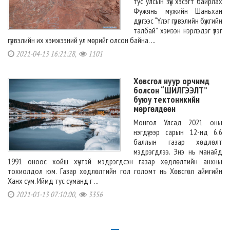
тус улсын зүүн хэсэгт байрлах
Фужянь мужийн Шаньхан
дүүргээс “Үлэг гүрвэлийн бүжгийн
талбай” хэмээн нэрлэдэг үлэг
гүрвэлийн их хэмжээний ул мөрийг олсон байна. ...
2021-04-13 16:21:28,
1101
Хөвсгөл нуур орчимд
болсон “ШИЛГЭЭЛТ”
буюу тектоникийн
мөргөлдөөн
Монгол Улсад 2021 оны
нэгдүгээр сарын 12-нд 6.6
баллын газар хөдлөлт
мэдрэгдлээ. Энэ нь манайд
1991 оноос хойш хүчтэй мэдрэгдсэн газар хөдлөлтийн анхны
тохиолдол юм. Газар хөдлөлтийн гол голомт нь Хөвсгөл аймгийн
Ханх сум. Иймд тус суманд г ...
2021-01-13 07:10:00,
3356