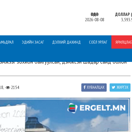
ӨНӨӨДӨР
ДОЛЛАР (
2026-08-08
3,593.
АМЬДРАЛ
ЭДИЙН ЗАСАГ
ДЭЛХИЙ ДАХИНД
СОЁЛ УРЛАГ
ЯРИЛЦЛАГ
хэмжээг зохион байгуулсан, дэмжсэн Шадар сайд болон
18,
2154
ХУВААЛЦАХ
ЖИРГЭХ