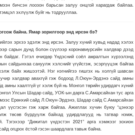
мээн бичсэн лоозон барьсан залуу онцгой харагдаж байлаа.
тэмцэл эхлүүлж буйг нь тодрууллаа.
огсож байна. Ямар зорилгоор энд ирсэн бэ?
хийлэх эрхээ эдэлж энд ирсэн. Залуу хүний хувьд надад хэлэх
гээр сарын дунд болон сүүлээр коронавиурсийн халдвар дээд
эн байдаг. Гэтэл өчигдөр Үндэсний соёл амралтын хүрээлэнд
барын сайдынхаа сануулж хэлснийг үгүйсгэж, эсэргүүцэж байгаа
элж байх жишээтэй. Нэг нэгнийгээ гишгэх нь холгүй шавсан
а учир халдвар авахгүй гэж бодоод Л.Оюун-Эрдэнэ сайд амны
йд амны хаалтгүй үг хэлж буй нь Монгол төрийн удирдагч хүний
онгол Улсын Шадар сайд, УОК-ын дарга С.Амарсайхан тус арга
ймээс Ерөнхий сайд Л.Оюун-Эрдэнэ, Шадар сайд С.Амарсайхан
дал үүсгэсэн гэж харж байгаа. Ажиллах хүчин буюу “цэнхэр
төлж төсөв бүрдүүлж байхад удирдлагууд нь татвар нэмж,
й. Тэгэхээр “Дижитал үндэстэн 2021” арга хэмжээг зохион
айд огцрох ёстой гэсэн шаардлага тавьж байна.