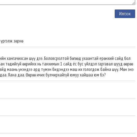
 үргэлж зөрнө
ийн хангачихсан шүү дээ. Боловсролтой бөгөөд ухаантай ерөнхий сайд бол
н төдийгүй өөрийнх нь танхимын 1 сайд ёс бус үйлдэл гаргавал шууд өөрөө
сайд маань үнэндээ ард түмэн бидэндээ маш их гологдож байна шүү. Мөн энэ
 даа. Яана даа. Өөрөө ичих булчирхайгүй юмуу хайшаа юм бэ?