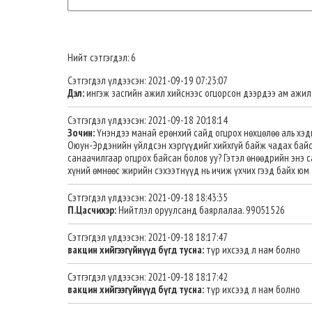
Нийт сэтгэгдэл: 6
Сэтгэгдэл үлдээсэн: 2021-09-19 07:23:07
Дэл:
ингэж засгийн ажил хийснээс огцорсон дээрдээ ам ажил
Сэтгэгдэл үлдээсэн: 2021-09-18 20:18:14
Зочин:
Үнэндээ манай ерөнхий сайд огцрох нөхцөлөө аль хэд
Оюун-Эрдэнийн үйлдсэн хэргүүдийг хийхгүй байж чадах байса
санаачилгаар огцрох байсан болов уу? Гэтэл өнөөдрийн энэ 
хүний өмнөөс жирийн сэхээтнүүд нь ичиж үхчих гээд байх юм
Сэтгэгдэл үлдээсэн: 2021-09-18 18:43:35
П.Цасчихэр:
Нийтлэл оруулсанд баярлалаа. 99051526
Сэтгэгдэл үлдээсэн: 2021-09-18 18:17:47
вакцин хийгээгүйнүүд бүгд тусна:
түр ихсээд л нам болно
Сэтгэгдэл үлдээсэн: 2021-09-18 18:17:42
вакцин хийгээгүйнүүд бүгд тусна:
түр ихсээд л нам болно