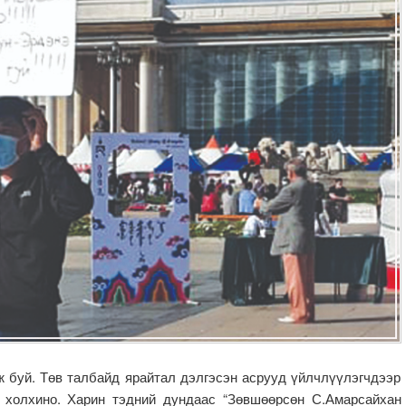
 буй. Төв талбайд ярайтал дэлгэсэн асрууд үйлчлүүлэгчдээр
 холхино. Харин тэдний дундаас “Зөвшөөрсөн С.Амарсайхан