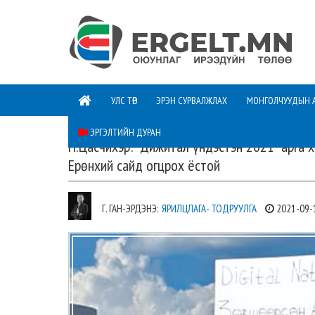
УЛС ТӨР
ЭРЭН СУРВАЛЖЛАХ
МОНГОЛЧУУДЫН 
ЭРГЭЛТИЙН ДУРАН
П.Цасчихэр: “Дижитал үндэстэн 2021” арга 
Ерөнхий сайд огцрох ёстой
Г. ГАН-ЭРДЭНЭ:
ЯРИЛЦЛАГА- ТОДРУУЛГА
2021-09-