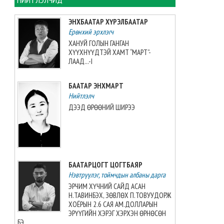
ЭНХБААТАР ХҮРЭЛБААТАР
Согтуугаар тээврийн
Ерөнхий эрхлэгч
хэрэгсэл жолоодсон 69
дуудлага бүртгэгджээ
ХАНУЙ ГОЛЫН ГАНГАН
ХҮҮХНҮҮДТЭЙ ХАМТ “МАРТ”-
2026-08-07 11:04:33
ЛААД...-I
ДАВГА ПРОКУРОРЫН ХҮҮ
БААТАР ЭНХМАРТ
“НОЁН СОЛИОТ”
Нийтлэлч
2026-08-07 10:42:49
ДЭЭД ӨРӨӨНИЙ ШИРЭЭ
БҮХ ТӨРЛИЙН ШАТАХУУНЫ
ИМПОРТЫГ ШУУРХАЙ
ТЭЭВЭРЛЭХЭД ГХЯ, ЗТЯ, БХЯ
ХАМТРАН АЖИЛЛАНА
БААТАРЦОГТ ЦОГТБАЯР
2026-08-07 10:42:18
Нэвтрүүлэг, тоймчдын албаны дарга
ЭРЧИМ ХҮЧНИЙ САЙД АСАН
БНСУ-ын буцалтгүй
Н.ТАВИНБЭХ, ЗӨВЛӨХ П.ТОВУУДОРЖ
тусламжийн төслийн
ХОЁРЫН 2.6 САЯ АМ.ДОЛЛАРЫН
хэрэгжилтэд мониторинг
ЭРҮҮГИЙН ХЭРЭГ ХЭРХЭН ӨРНӨСӨН
хийжээ
БЭ