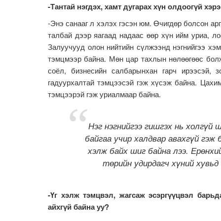
-Тантай нэгдэх, хамт дугарах хүн олдоогүй хэрэ
-Энэ санааг л хэлэх гэсэн юм. Өчигдөр болсон ар
талбай дээр яагаад надаас өөр хүн ийм уриа, ло
Залуучууд олон нийтийн сүлжээнд нэгнийгээ хэм
тэмцмээр байна. Мөн цар тахлын нөлөөгөөс болж
соёл, бизнесийн салбарынхан гарч ирээсэй, з
гадуурхалтай тэмцээсэй гэж хүсэж байна. Цахи
тэмцээрэй гэж уриалмаар байна.
Нэг нэгнийгээ гишгэх нь холгүй ш
байгаа учир халдвар авахгүй гэж
хэлж байх шиг байна лээ. Ерөнхи
төрийн удирдагч хүний хувьд
-Үг хэлж тэмцвэл, жагсаж эсэргүүцвэл барьд
айхгүй байна уу?