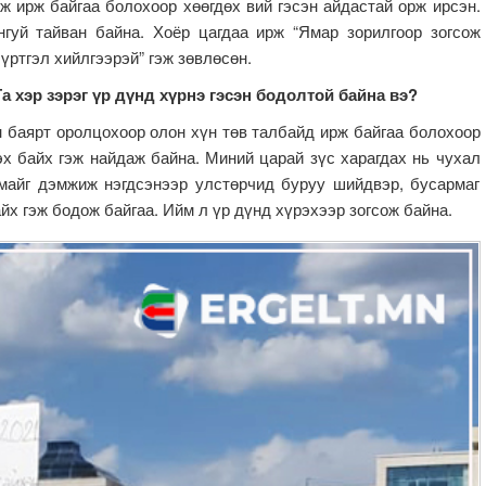
 ирж байгаа болохоор хөөгдөх вий гэсэн айдастай орж ирсэн.
гуй тайван байна. Хоёр цагдаа ирж “Ямар зорилгоор зогсож
бүртгэл хийлгээрэй” гэж зөвлөсөн.
а хэр зэрэг үр дүнд хүрнэ гэсэн бодолтой байна вэ?
 баярт оролцохоор олон хүн төв талбайд ирж байгаа болохоор
эх байх гэж найдаж байна. Миний царай зүс харагдах нь чухал
амайг дэмжиж нэгдсэнээр улстөрчид буруу шийдвэр, бусармаг
йх гэж бодож байгаа. Ийм л үр дүнд хүрэхээр зогсож байна.