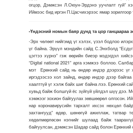
огцор, Дэмжсэн Л.Оюун-Эрдэнэ уучлалт гуй” хэ
Иймээс бид иргэн П.Цасчихэрээс ямар зорилгоор 
-Үндэсний номын баяр дунд та цор ганцаараа з
-Эрх чөлөөт нийгэмд үг хэлэх, үзэл бодлоо илэр
үг байна. Эрүүл мэндийн сайд С.Энхболд “Есдү
цэгтээ хүрнэ” гэж өөрийн биеэр мэдэгдэл хийс
“Digital national 2021” арга хэмжээ боллоо. Сал
мэт Ерөнхий сайд нь өндөр индэр дээрээс үг х
иргэдээсээ хол зайнд, өндөр индэр дээр байга
хаалтгүй үг хэлж байх шиг байна лээ. Ерөнхий са
хувьд байж болшгүй ёс зүйгүй үйлдэл шүү дээ. М
хэмжээг зохион байгуулах зөвшөөрөл олгосон. И
нар коронавирусийн тархалт ихсэх нөхцөл бай
захтангууд” өдөр, шөнөгүй ажиллаж, татвар 
хөдөлмөрлөсөн нэгнийг шулаад байж таарахгү
байгуулсан, дэмжсэн Шадар сайд болон Ерөнхий с