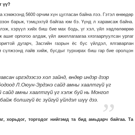
г үү?
га хэмжээнд 5600 орчим хүн цугласан байна лээ. Гэтэл өнөөдөр
озон барьж, тэмцэхгүй байгаа юм бэ. Үүнд л харамсаж байна.
лэж, хэрүүл хийх биш бие мах бодь, үг хэл, үйл хөдлөлөөрөө
 ашиг орлогоо алдаж, үйл ажиллагаагаа хязгаарлуулсан урлаг
оригтой дугарч, Засгийн газрын ёс бус үйлдэл, ялгаварлан
м сүлжээнд лайв хийж, бусдыг турхирах биш гар бие оролцон
авсан иргэдээсээ хол зайнд, өндөр индэр дээр
 бодоод Л.Оюун-Эрдэнэ сайд амны хаалтгүй үг
й сайд амны хаалтгүй үг хэлж буй нь Монгол
 байж болшгүй ёс зүйгүй үйлдэл шүү дээ.
аг, хорьдог, торгодог нийгэмд та бид амьдарч байгаа. Та