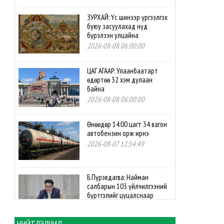
ЗУРХАЙ: Үс шинээр үргээлгэх
буюу засуулахад нүд
бүрэлзэн улцайна
2026-08-08 06:00:00
ЦАГ АГААР: Улаанбаатарт
өдөртөө 32 хэм дулаан
байна
2026-08-08 06:00:00
Өнөөдөр 14:00 цагт 34 вагон
автобензин орж ирнэ
2026-08-07 12:54:49
Б.Пүрэвдагва: Найман
салбарын 103 үйлчилгээний
бүртгэлийг цуцалснаар
бизнес эрхлэхэд таатай
нөхцөл бүрдэнэ
НИЙТЛЭЛЧИД
2026-08-07 12:27:32