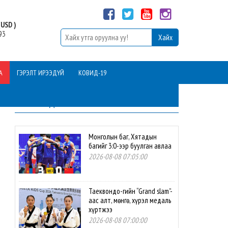
USD )
93
А
ГЭРЭЛТ ИРЭЭДҮЙ
КОВИД-19
ШИНЭ МЭДЭЭ
Монголын баг, Хятадын
багийг 3:0-ээр буулган авлаа
2026-08-08 07:05:00
Таеквондо-гийн “Grand slam”-
аас алт, мөнгө, хүрэл медаль
хүртжээ
2026-08-08 07:00:00