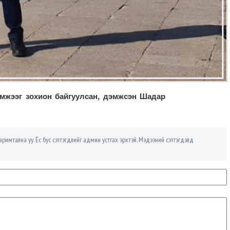
эмжээг зохион байгуулсан, дэмжсэн Шадар
римтална уу. Ёс бус сэтгэгдлийг админ устгах эрхтэй. Мэдээний сэтгэгдэлд