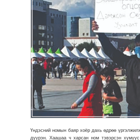
Үндэсний номын баяр хоёр дахь өдрөө үргэлжилж
дүүрэн. Хаашаа ч харсан ном тэвэрсэн хүмүүс