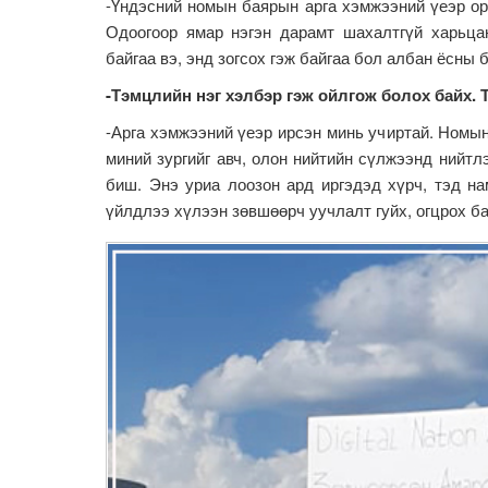
-Үндэсний номын баярын арга хэмжээний үеэр орж
Одоогоор ямар нэгэн дарамт шахалтгүй харьцан
байгаа вэ, энд зогсох гэж байгаа бол албан ёсны 
-Тэмцлийн нэг хэлбэр гэж ойлгож болох байх. Т
-Арга хэмжээний үеэр ирсэн минь учиртай. Номын
миний зургийг авч, олон нийтийн сүлжээнд нийтл
биш. Энэ уриа лоозон ард иргэдэд хүрч, тэд н
үйлдлээ хүлээн зөвшөөрч уучлалт гуйх, огцрох ба