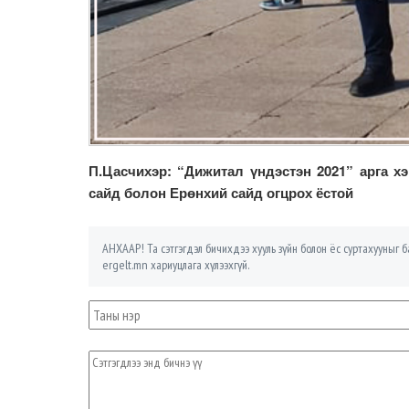
П.Цасчихэр: “Дижитал үндэстэн 2021” арга х
сайд болон Ерөнхий сайд огцрох ёстой
АНХААР! Та сэтгэгдэл бичихдээ хууль зүйн болон ёс суртахууныг ба
ergelt.mn хариуцлага хүлээхгүй.