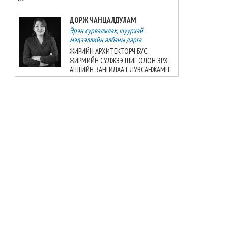
2026-08-07 10:16:21
ДОРЖ ЧАНЦАЛДУЛАМ
Эрэн сурвалжлах, шуурхай
Б.Шарав агсны гэргий
мэдээллийн албаны дарга
Д.ГАНЧИМЭГ: Хань минь “Төр
намайг үнэлж байхад би
ЖИРИЙН АРХИТЕКТОРЧ БУС,
хүндлэхгүй бол болохгүй”
ЖИРМИЙН СҮЛЖЭЭ ШИГ ОЛОН ЭРХ
гээд эцсийнхээ хүчийг
АШГИЙН ЗАНГИЛАА Г.ЛУВСАНЖАМЦ
шавхаж, өөрөө шагналаа авсан
2026-08-07 08:24:12
БАТ-ЭРДЭНЭ БАДРАЛМАА
Улс төрийн мэдээллийн албаны дарга
ШУДАРГЫН ДҮРТЭЙ Ч ШУДАРГА БИШ
“INTERNATIONAL SHINE CUP
Ж.БАЯРМАА
2026”-гаас 7 алт, 7 мөнгө, 5
хүрэл медаль хүртжээ
2026-08-07 08:19:30
БАТЗАЯА ГҮНЖИД
Сэтгүүлч
Камбож Улс 2028 оны Азийн
аваргыг зохион байгуулах
Б.Шарав агсны гэргий Д.ГАНЧИМЭГ:
эрхийг авлаа
Хань минь “Төр намайг үнэлж
2026-08-07 07:51:49
байхад би хүндлэхгүй бол болохгүй”
гээд эцсийнхээ хүчийг шавхаж, өөрөө
шагналаа авсан
Ц.ДЭЛГЭРМАА: ЯРУУ НАЙРАГ