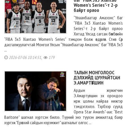
Women's Series”-т 2-р
байрт орлоо
“Улаанбаатар Амазонс” баг
“FIBA 3x3 Xiantao Women's
Series”-т 2-р байрт орлоо
Хятад Улсад сагсан бөмбөгийн
“FIBA 3x3 Xiantao Women's Series” тэмцээн болж өндөрлөв. Стив Сөр
дасгалжуулагчтай Монгол Улсын “Улаанбаатар Амазонс” баг “FIBA 3x3
...
2026-07-06 10:14:51,
179
ТАЛЫН МОНГОЛООС
ДЭЛХИЙД ЦУУРАЙТСАН
Э.АМАРТҮВШИН
Ардын жүжигчин
Э.Амартүвшин эх орондоо
ирж цолны найраа нижгэр
тэмдэглэлээ. Тэрбээр сүүлд
Opera Star Awards”-аас “Best
Baritone” шагнал хүртсэн билээ. Түүний энэ түүхэн амжилтад баяр
хүргэж "Ерөнхий сайдын нэрэмжит" шагналыг олгос ...