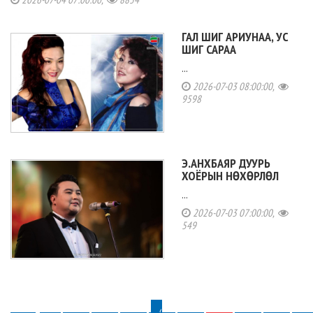
ГАЛ ШИГ АРИУНАА, УС
ШИГ САРАА
...
2026-07-03 08:00:00,
9598
Э.АНХБАЯР ДУУРЬ
ХОЁРЫН НӨХӨРЛӨЛ
...
2026-07-03 07:00:00,
549
‹