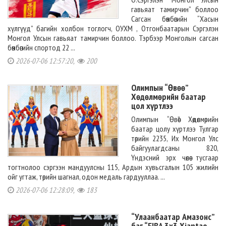
гавьяат тамирчин” боллоо
Сагсан бөмбөгийн “Хасын
хүлгүүд” багийн холбон тоглогч, ОУХМ , Отгонбаатарын Сэргэлэн
Монгол Улсын гавьяат тамирчин боллоо. Тэрбээр Монголын сагсан
бөмбөгийн спортод 22 ...
2026-07-06 12:57:20,
200
Олимпын “Өвөө”
Хөдөлмөрийн баатар
цол хүртлээ
Олимпын “Өвөө” Хөдөлмөрийн
баатар цолу хүртлээ Тулгар
төрийн 2235, Их Монгол Улс
байгуулагдсаны 820,
Үндэсний эрх чөлөө тусгаар
тогтнолоо сэргээн мандуулсны 115, Ардын хувьсгалын 105 жилийн
ойг угтаж, төрийн шагнал, одон медаль гардууллаа. ...
2026-07-06 12:28:09,
183
“Улаанбаатар Амазонс”
баг “FIBA 3x3 Xiantao