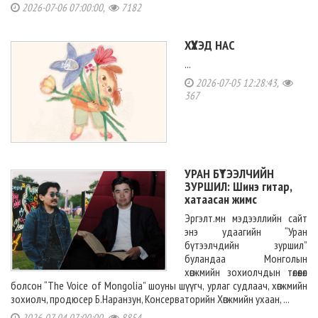
2026-07-06 07:00:00,
7182
ХҮҮХЭД НАС
...
2026-07-05 12:28:43,
367
УРАН БҮТЭЭЛЧИЙН
ЗУРШИЛ: Шинэ гитар,
хатаасан жимс
Эргэлт.мн мэдээллийн сайт
энэ удаагийн “Уран
бүтээлчдийн зуршил”
буландаа Монголын
хөгжмийн зохиолчдын төлөөлөл
болсон “The Voice of Mongolia” шоуны шүүгч, урлаг судлаач, хөгжмийн
зохиолч, продюсер Б.Наранзун, Консерваторийн Хөгжмийн ухаан, ...
2026-07-04 07:00:00,
8854