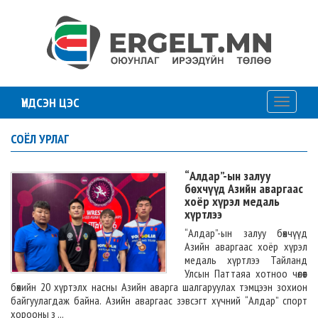
ҮНДСЭН ЦЭС
Toggle
navigati
СОЁЛ УРЛАГ
“Алдар”-ын залуу
бөхчүүд Азийн аваргаас
хоёр хүрэл медаль
хүртлээ
“Алдар”-ын залуу бөхчүүд
Азийн аваргаас хоёр хүрэл
медаль хүртлээ Тайланд
Улсын Паттаяа хотноо чөлөөт
бөхийн 20 хүртэлх насны Азийн аварга шалгаруулах тэмцээн зохион
байгуулагдаж байна. Азийн аваргаас зэвсэгт хүчний “Алдар” спорт
хорооны з ...