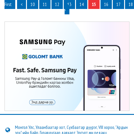
First
<
10
11
12
13
14
15
16
17
18
›
Монгол Улс, Улаанбаатар хот, Сүхбаатар дүүрэг, VIII хороо, "Ардын
эрх"-ийн байр, Гуравдугаар давхарт Эргэлт.мн редакц