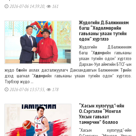
2026-07-06 14:39:20,
161
Жүдогийн Д.Балжинням
багш “Хөдөлмөрийн
гавьяаны улаан тугийн
одон” хүртлээ
Жүдогийн Д.Балжинням
багш “Хөдөлмөрийн гавьяаны
улаан тугийн одон” хүртлээ
Дархан-Уул аймгийн БТСГ-ын
жүдо бөхийн ахлах дасгалжуулагч Данзандавгын Балжинням Төрийн
дээд шагнал “Хөдөлмөрийн гавьяаны улаан тугийн одон” хүртлээ.
Тэрбээр жүдо ...
2026-07-06 13:57:55,
178
“Хасын хүлэгүүд”-ийн
О.Сэргэлэн “Монгол
Улсын гавьяат
тамирчин” боллоо
“Хасын хүлэгүүд”-ийн
О.Сэргэлэн “Монгол Улсын