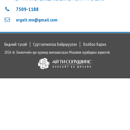
7509-1188
ergelt.mn@gmail.com
Бидний тухай
Сурталчилгаа байршуулах
Холбоо барих
2026 © Зохиогчийн эрх хуулиар хамгаалагдсан. Мэдээлэл хуулбарлах хориотой.