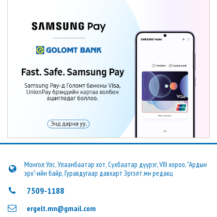
Монгол Улс, Улаанбаатар хот, Сүхбаатар дүүрэг, VIII хороо, "Ардын
эрх"-ийн байр, Гуравдугаар давхарт Эргэлт.мн редакц
7509-1188
ergelt.mn@gmail.com