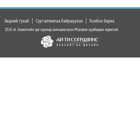
Бидний тухай
Сурталчилгаа байршуулах
Холбоо барих
2026 © Зохиогчийн эрх хуулиар хамгаалагдсан. Мэдээлэл хуулбарлах хориотой.