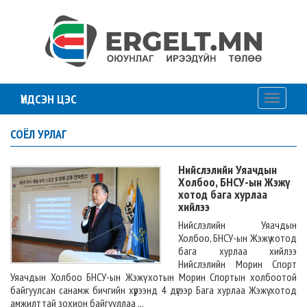
ҮНДСЭН ЦЭС
Toggle
navigati
СОЁЛ УРЛАГ
Нийслэлийн Уяачдын
Холбоо, БНСУ-ын Жэжү
хотод бага хурлаа
хийлээ
Нийслэлийн Уяачдын
Холбоо, БНСУ-ын Жэжү хотод
бага хурлаа хийлээ
Нийслэлийн Морин Спорт
Уяачдын Холбоо БНСУ-ын Жэжү хотын Морин Спортын холбоотой
байгуулсан санамж бичгийн хүрээнд 4 дүгээр Бага хурлаа Жэжү хотод
амжилттай зохион байгууллаа ...