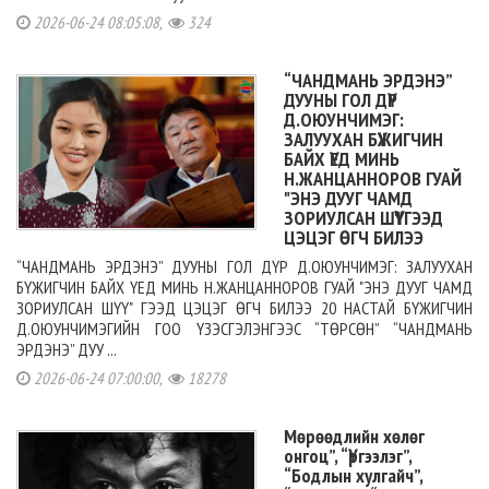
2026-06-24 08:05:08,
324
“ЧАНДМАНЬ ЭРДЭНЭ”
ДУУНЫ ГОЛ ДҮР
Д.ОЮУНЧИМЭГ:
ЗАЛУУХАН БҮЖИГЧИН
БАЙХ ҮЕД МИНЬ
Н.ЖАНЦАННОРОВ ГУАЙ
"ЭНЭ ДУУГ ЧАМД
ЗОРИУЛСАН ШҮҮ" ГЭЭД
ЦЭЦЭГ ӨГЧ БИЛЭЭ
“ЧАНДМАНЬ ЭРДЭНЭ” ДУУНЫ ГОЛ ДҮР Д.ОЮУНЧИМЭГ: ЗАЛУУХАН
БҮЖИГЧИН БАЙХ ҮЕД МИНЬ Н.ЖАНЦАННОРОВ ГУАЙ "ЭНЭ ДУУГ ЧАМД
ЗОРИУЛСАН ШҮҮ" ГЭЭД ЦЭЦЭГ ӨГЧ БИЛЭЭ 20 НАСТАЙ БҮЖИГЧИН
Д.ОЮУНЧИМЭГИЙН ГОО ҮЗЭСГЭЛЭНГЭЭС “ТӨРСӨН” “ЧАНДМАНЬ
ЭРДЭНЭ” ДУУ ...
2026-06-24 07:00:00,
18278
Мөрөөдлийн хөлөг
онгоц”, “Үргээлэг”,
“Бодлын хулгайч”,