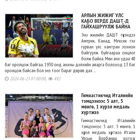
АРЛЫН ЖИЖИГ УЛС
КАБО ВЕРДЕ ДАШТ-Д
ГАЙХАШРУУЛЖ БАЙНА
Энэ жилийн ДАШТ түүхэндээ
Америк, Канад, Мексик гэх
гурван улс хамтран зохион
байгуулж буйгаараа онцлог
болж байна. Мөн анх удаа 48
баг оролцож байгаа. 1930 онд анхны дэлхийн аварга болоход 13 баг
оролцож байсан бол энэ тоог бараг дөрөв дах ...
2026-06-23 07:00:00,
492
Гимнастикчид Италиийн
тэмцээнээс 5 алт, 5
мөнгө, 1 хүрэл медаль
хүртжээ
Гимнастикчид Италиийн
тэмцээнээс 5 алт, 5 мөнгө, 1
хүрэл медаль хүртжээ Итали
Улсын Вербаниа хотод