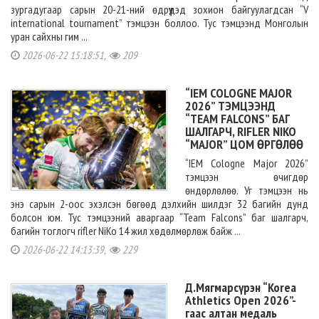
зургадугаар сарын 20-21-ний өдрүүдэд зохион байгуулагдсан “V
international tournament” тэмцээн боллоо. Тус тэмцээнд Монголын
уран сайхны гим ...
2026-06-22 15:18:51,
209
“IEM COLOGNE MAJOR
2026” ТЭМЦЭЭНД
“TEAM FALCONS” БАГ
ШАЛГАРЧ, RIFLER NIKO
“MAJOR” ЦОМ ӨРГӨЛӨӨ
“IEM Cologne Major 2026”
тэмцээн өчигдөр
өндөрлөлөө. Уг тэмцээн нь
энэ сарын 2-оос эхэлсэн бөгөөд дэлхийн шилдэг 32 багийн дунд
болсон юм. Тус тэмцээний аваргаар “Team Falcons” баг шалгарч,
багийн тоглогч rifler NiKo 14 жил хөдөлмөрлөж байж ...
2026-06-22 14:13:39,
229
Д.Мягмарсүрэн “Korea
Athletics Open 2026”-
гаас алтан медаль