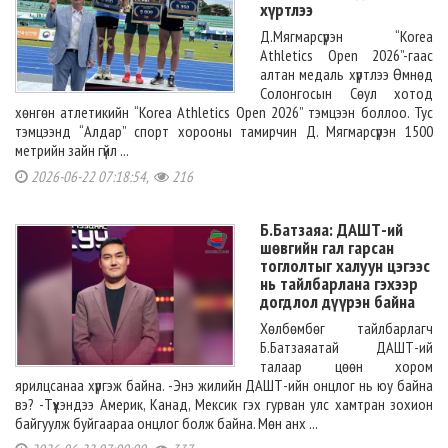
хүртлээ
Д.Мягмарсүрэн “Korea
Athletics Open 2026”-гаас
алтан медаль хүртлээ Өмнөд
Солонгосын Сөул хотод
хөнгөн атлетикийн “Korea Athletics Open 2026” тэмцээн боллоо. Тус
тэмцээнд “Алдар” спорт хорооны тамирчин Д. Мягмарсүрэн 1500
метрийн зайн гүйл ...
2026-06-22 07:18:54,
216
Б.Батзаяа: ДАШТ-ий
шөвгийн гал гарсан
тоглолтыг халуун цэгээс
нь тайлбарлана гэхээр
догдлол дүүрэн байна
Хөлбөмбөг тайлбарлагч
Б.Батзаяатай ДАШТ-ий
талаар цөөн хором
ярилцсанаа хүргэж байна. -Энэ жилийн ДАШТ-ийн онцлог нь юу байна
вэ? -Түүхэндээ Америк, Канад, Мексик гэх гурван улс хамтран зохион
байгуулж буйгаараа онцлог болж байна. Мөн анх ...