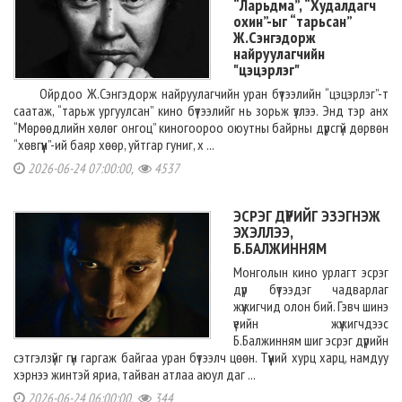
“Ларьдма”, “Худалдагч
охин”-ыг “тарьсан”
Ж.Сэнгэдорж
найруулагчийн
"цэцэрлэг"
Ойрдоо Ж.Сэнгэдорж найруулагчийн уран бүтээлийн “цэцэрлэг”-т
саатаж, “тарьж ургуулсан” кино бүтээлийг нь зорьж үзлээ. Энд тэр анх
“Мөрөөдлийн хөлөг онгоц” киногоороо оюутны байрны дүрсгүй дөрвөн
“хөвгүүн”-ий баяр хөөр, уйтгар гуниг, х ...
2026-06-24 07:00:00,
4537
ЭСРЭГ ДҮРИЙГ ЭЗЭГНЭЖ
ЭХЭЛЛЭЭ,
Б.БАЛЖИННЯМ
Монголын кино урлагт эсрэг
дүр бүтээдэг чадварлаг
жүжигчид олон бий. Гэвч шинэ
үеийн жүжигчдээс
Б.Балжинням шиг эсрэг дүрийн
сэтгэлзүйг гүн гаргаж байгаа уран бүтээлч цөөн. Түүний хурц харц, намдуу
хэрнээ жинтэй яриа, тайван атлаа аюул даг ...
2026-06-24 06:00:00,
344