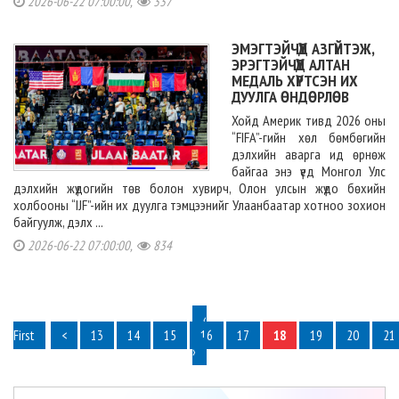
2026-06-22 07:00:00,
337
ЭМЭГТЭЙЧҮҮД АЗГҮЙТЭЖ,
ЭРЭГТЭЙЧҮҮД АЛТАН
МЕДАЛЬ ХҮРТСЭН ИХ
ДУУЛГА ӨНДӨРЛӨВ
Хойд Америк тивд 2026 оны
“FIFA”-гийн хөл бөмбөгийн
дэлхийн аварга ид өрнөж
байгаа энэ үед Монгол Улс
дэлхийн жүдогийн төв болон хувирч, Олон улсын жүдо бөхийн
холбооны “IJF”-ийн их дуулга тэмцээнийг Улаанбаатар хотноо зохион
байгуулж, дэлх ...
2026-06-22 07:00:00,
834
‹
First
<
13
14
15
16
17
18
19
20
21
›