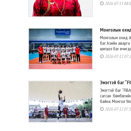
2026-07-13 08:
Монголын охид
Монголын охид А
баг Азийн аварга
шигшээ баг өчигд
2026-07-12 07:
Эмэгтэй баг “F
Эмэгтэй баг “FIB
сагсан бөмбөгий
байна. Монгол Улс
2026-07-12 07: