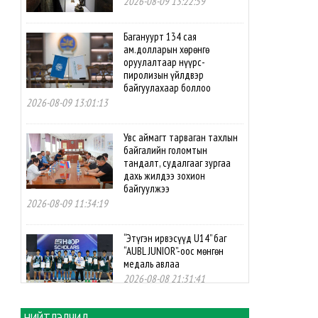
2026-08-09 13:22:59
Багануурт 134 сая
ам.долларын хөрөнгө
оруулалтаар нүүрс-
пиролизын үйлдвэр
байгуулахаар боллоо
2026-08-09 13:01:13
Увс аймагт тарваган тахлын
байгалийн голомтын
тандалт, судалгааг зургаа
дахь жилдээ зохион
байгуулжээ
2026-08-09 11:34:19
“Этүгэн ирвэсүүд U14” баг
“AUBL JUNIOR”-оос мөнгөн
медаль авлаа
2026-08-08 21:31:41
Монголын волейболын баг
НИЙТЛЭЛЧИД