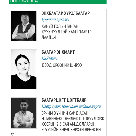
3:2-оор Японы багт
хожигдлоо
ЭНХБААТАР ХҮРЭЛБААТАР
2026-08-08 21:09:03
Ерөнхий эрхлэгч
ХАНУЙ ГОЛЫН ГАНГАН
Г.Хонгорзул хүндийн
ХҮҮХНҮҮДТЭЙ ХАМТ “МАРТ”-
өргөлтийн Азийн аваргын VI
ЛААД...-I
байрт шалгарчээ
2026-08-08 20:33:56
БААТАР ЭНХМАРТ
Нийтлэлч
“Айчи-Гакүин” их сургуулийн
ДЭЭД ӨРӨӨНИЙ ШИРЭЭ
профессор Н.Нацүмэг хүлээн
авч уулзлаа
2026-08-08 07:25:00
Азийн аваргыг Хойд
БААТАРЦОГТ ЦОГТБАЯР
Солонгосын баг 24 алтан
Нэвтрүүлэг, тоймчдын албаны дарга
медалиар тэргүүлж явна
2026-08-08 07:20:00
ЭРЧИМ ХҮЧНИЙ САЙД АСАН
Н.ТАВИНБЭХ, ЗӨВЛӨХ П.ТОВУУДОРЖ
ХОЁРЫН 2.6 САЯ АМ.ДОЛЛАРЫН
Б.Ачбадрах, Э.Ариунтунгалаг
ЭРҮҮГИЙН ХЭРЭГ ХЭРХЭН ӨРНӨСӨН
нар дугуйт цанын Азийн
БЭ