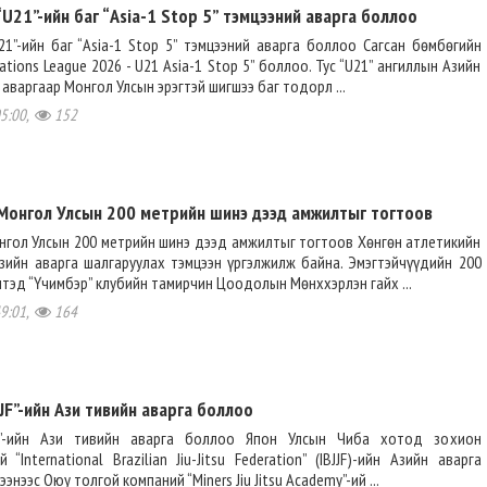
U21”-ийн баг “Asia-1 Stop 5” тэмцээний аварга боллоо
1”-ийн баг “Asia-1 Stop 5” тэмцээний аварга боллоо Сагсан бөмбөгийн
ations League 2026 - U21 Asia-1 Stop 5” боллоо. Тус “U21” ангиллын Азийн
аваргаар Монгол Улсын эрэгтэй шигшээ баг тодорл ...
05:00,
152
Монгол Улсын 200 метрийн шинэ дээд амжилтыг тогтоов
нгол Улсын 200 метрийн шинэ дээд амжилтыг тогтоов Хөнгөн атлетикийн
зийн аварга шалгаруулах тэмцээн үргэлжилж байна. Эмэгтэйчүүдийн 200
лтэд “Үчимбэр” клубийн тамирчин Цоодолын Мөнххэрлэн гайх ...
49:01,
164
JJF”-ийн Ази тивийн аварга боллоо
JJF”-ийн Ази тивийн аварга боллоо Япон Улсын Чиба хотод зохион
“International Brazilian Jiu-Jitsu Federation” (IBJJF)-ийн Азийн аварга
энээс Оюу толгой компаний “Miners Jiu Jitsu Academy”-ий ...