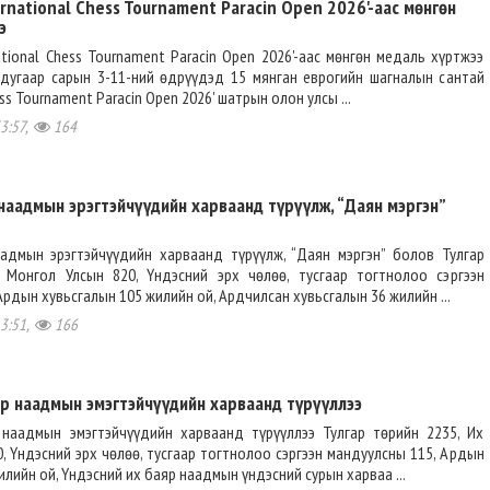
rnational Chess Tournament Paracin Open 2026'-аас мөнгөн
э
ational Chess Tournament Paracin Open 2026'-аас мөнгөн медаль хүртжээ
дугаар сарын 3-11-ний өдрүүдэд 15 мянган еврогийн шагналын сантай
ess Tournament Paracin Open 2026' шатрын олон улсы ...
3:57,
164
наадмын эрэгтэйчүүдийн харваанд түрүүлж, “Даян мэргэн”
адмын эрэгтэйчүүдийн харваанд түрүүлж, “Даян мэргэн” болов Тулгар
 Монгол Улсын 820, Үндэсний эрх чөлөө, тусгаар тогтнолоо сэргээн
Ардын хувьсгалын 105 жилийн ой, Ардчилсан хувьсгалын 36 жилийн ...
13:51,
166
яр наадмын эмэгтэйчүүдийн харваанд түрүүллээ
 наадмын эмэгтэйчүүдийн харваанд түрүүллээ Тулгар төрийн 2235, Их
, Үндэсний эрх чөлөө, тусгаар тогтнолоо сэргээн мандуулсны 115, Ардын
илийн ой, Үндэсний их баяр наадмын үндэсний сурын харваа ...