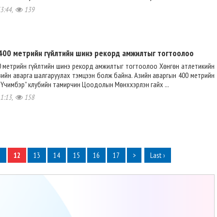
33:44,
139
400 метрийн гүйлтийн шинэ рекорд амжилтыг тогтоолоо
0 метрийн гүйлтийн шинэ рекорд амжилтыг тогтоолоо Хөнгөн атлетикийн
зийн аварга шалгаруулах тэмцээн болж байна. Азийн аваргын 400 метрийн
“Үчимбэр” клубийн тамирчин Цоодолын Мөнххэрлэн гайх ...
11:13,
158
1
12
13
14
15
16
17
>
Last ›