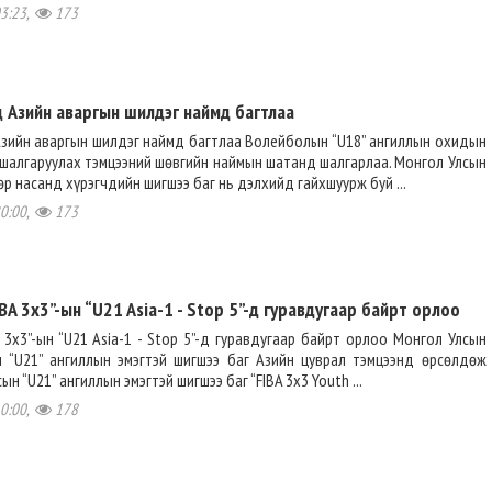
03:23,
173
 Азийн аваргын шилдэг наймд багтлаа
зийн аваргын шилдэг наймд багтлаа Волейболын “U18” ангиллын охидын
 шалгаруулах тэмцээний шөвгийн наймын шатанд шалгарлаа. Монгол Улсын
өр насанд хүрэгчдийн шигшээ баг нь дэлхийд гайхшуурж буй ...
20:00,
173
IBA 3x3”-ын “U21 Asia-1 - Stop 5”-д гуравдугаар байрт орлоо
A 3x3”-ын “U21 Asia-1 - Stop 5”-д гуравдугаар байрт орлоо Монгол Улсын
н “U21” ангиллын эмэгтэй шигшээ баг Азийн цуврал тэмцээнд өрсөлдөж
ын “U21” ангиллын эмэгтэй шигшээ баг “FIBA 3x3 Youth ...
10:00,
178