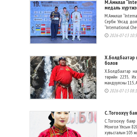
М.Амилал “Inte
медаль хүртжэ
М.Амилал “Intern
Серби Улсад дол
“International Ch
2026-07-13 10:5
Х.Болдбаатар 
болов
Х.Болдбаатар на
төрийн 2235, Их
мандуулсны 115, 
2026-07-13 08:
С.Тогоохүү ба
С.Тогоохүү баяр
Монгол Улсын 820
хувьсгалын 105 ж