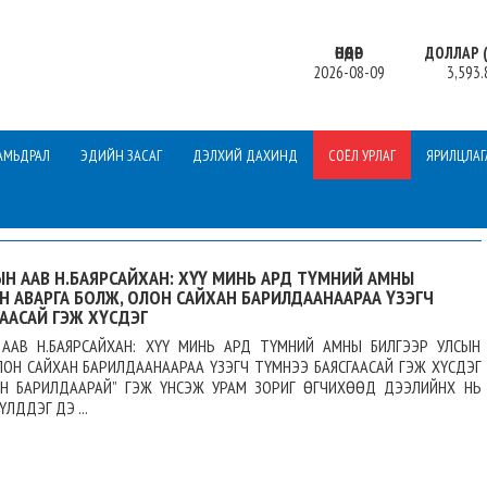
ӨНӨӨДӨР
ДОЛЛАР (
2026-08-09
3,593.
АМЬДРАЛ
ЭДИЙН ЗАСАГ
ДЭЛХИЙ ДАХИНД
СОЁЛ УРЛАГ
ЯРИЛЦЛАГ
Н ААВ Н.БАЯРСАЙХАН: ХҮҮ МИНЬ АРД ТҮМНИЙ АМНЫ
Н АВАРГА БОЛЖ, ОЛОН САЙХАН БАРИЛДААНААРАА ҮЗЭГЧ
ААСАЙ ГЭЖ ХҮСДЭГ
 ААВ Н.БАЯРСАЙХАН: ХҮҮ МИНЬ АРД ТҮМНИЙ АМНЫ БИЛГЭЭР УЛСЫН
ЛОН САЙХАН БАРИЛДААНААРАА ҮЗЭГЧ ТҮМНЭЭ БАЯСГААСАЙ ГЭЖ ХҮСДЭГ
ЙН БАРИЛДААРАЙ” ГЭЖ ҮНСЭЖ УРАМ ЗОРИГ ӨГЧИХӨӨД ДЭЭЛИЙНХ НЬ
ЛДДЭГ ДЭ ...