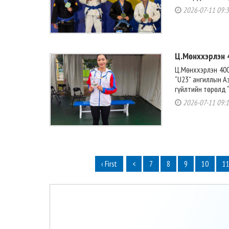
2026-07-11 09:
Ц.Мөнххэрлэн 
Ц.Мөнххэрлэн 40
“U23” ангиллын А
гүйлтийн төрөлд 
2026-07-11 09:
‹ First
<
7
8
9
10
1