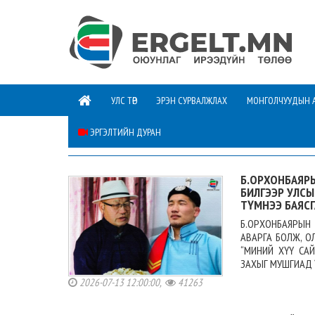
УЛС ТӨР
ЭРЭН СУРВАЛЖЛАХ
МОНГОЛЧУУДЫН 
ЭРГЭЛТИЙН ДУРАН
СОЁЛ УРЛАГ
Б.ОРХОНБАЯРЫ
БИЛГЭЭР УЛСЫ
ТҮМНЭЭ БАЯСГ
Б.ОРХОНБАЯРЫН
АВАРГА БОЛЖ, О
“МИНИЙ ХҮҮ СА
ЗАХЫГ МУШГИАД Ү
2026-07-13 12:00:00,
41263