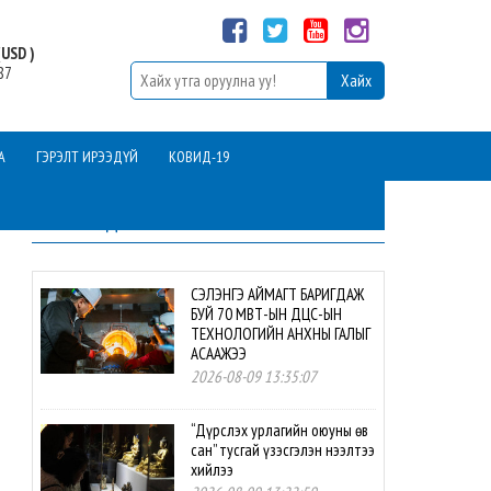
USD )
87
А
ГЭРЭЛТ ИРЭЭДҮЙ
КОВИД-19
ШИНЭ МЭДЭЭ
СЭЛЭНГЭ АЙМАГТ БАРИГДАЖ
БУЙ 70 МВТ-ЫН ДЦС-ЫН
ТЕХНОЛОГИЙН АНХНЫ ГАЛЫГ
АСААЖЭЭ
2026-08-09 13:35:07
“Дүрслэх урлагийн оюуны өв
сан” тусгай үзэсгэлэн нээлтээ
хийлээ