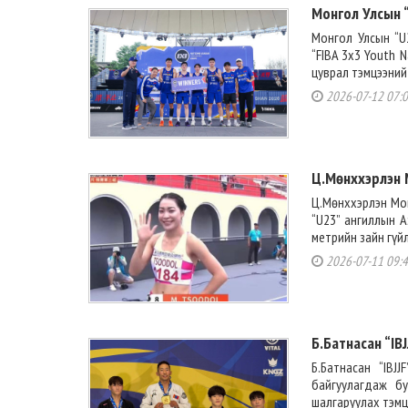
Монгол Улсын “
Монгол Улсын “U2
“FIBA 3x3 Youth N
цуврал тэмцээний 
2026-07-12 07:
Ц.Мөнххэрлэн 
Ц.Мөнххэрлэн Мо
“U23” ангиллын А
метрийн зайн гүй
2026-07-11 09:
Б.Батнасан “IB
Б.Батнасан “IB
байгуулагдаж буй 
шалгаруулах тэмцэ