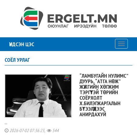
ҮНДСЭН ЦЭС
Toggle
navigati
СОЁЛ УРЛАГ
“ЛАМБУГАЙН НУЛИМС”
ДУУРЬ, “АТГА НӨЖ”
ЖҮЖГИЙН ХӨГЖИМ
ТЭРГҮҮТЭЙ ТӨРИЙН
СОЁРХОЛТ
Х.БИЛЭГЖАРГАЛЫН
БҮТЭЭЛҮҮДЭЭС
АНИРДАХУЙ
...
2026-07-02 07:36:23,
544