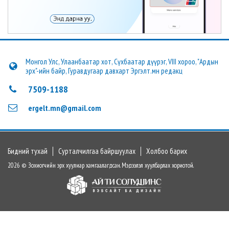
Монгол Улс, Улаанбаатар хот, Сүхбаатар дүүрэг, VIII хороо, "Ардын
эрх"-ийн байр, Гуравдугаар давхарт Эргэлт.мн редакц
7509-1188
ergelt.mn@gmail.com
Бидний тухай
Сурталчилгаа байршуулах
Холбоо барих
2026 © Зохиогчийн эрх хуулиар хамгаалагдсан. Мэдээлэл хуулбарлах хориотой.