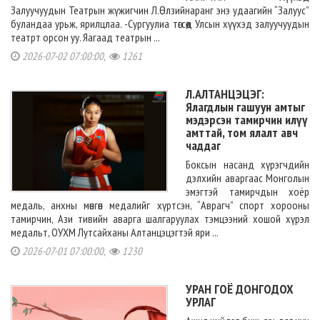
Залуучуудын Театрын жүжигчин Л.Өлзийнаранг энэ удаагийн “Залуус”
буландаа урьж, ярилцлаа. -Сургуулиа төгсөөд Улсын хүүхэд залуучуудын
театрт орсон уу. Яагаад театрын ...
2026-07-02 07:00:00,
1261
Л.АЛТАНЦЭЦЭГ:
Ялагдлын гашуун амтыг
мэдэрсэн тамирчин илүү
амттай, том ялалт авч
чаддаг
Боксын насанд хүрэгчдийн
дэлхийн аваргаас Монголын
эмэгтэй тамирчдын хоёр
медаль, анхны мөнгөн медалийг хүртсэн, “Аврагч” спорт хорооны
тамирчин, Ази тивийн аварга шалгаруулах тэмцээний хошой хүрэл
медальт, ОУХМ Лутсайханы Алтанцэцэгтэй яри ...
2026-07-01 07:00:00,
1230
УРАН ГОЁ ДОНГОДОХ
УРЛАГ