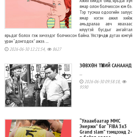
Ажил хийдэг биш, ярьдаг хүн
ямар олон болчихсон юм бэ.
Тэр тусмаа одоогийн залуус
ямар нэгэн ажил хийж
амьдралаа авч явахаас
илүүтэй бусдыг ангайтал
ярьдаг болох гэж хичээдэг болчихсон байна. Улстөрчдөөс дутах юмгүй
уран “донгодох” ажээ. ...
2026-06-30 12:21:54,
8627
ЗӨВХӨН ТҮҮНИЙ САНААНД
...
2026-06-30 09:58:18,
9590
“Улаанбаатар ММС
Энержи” баг “FIBA 3x3
Grand slam” тэмцээнд 2-