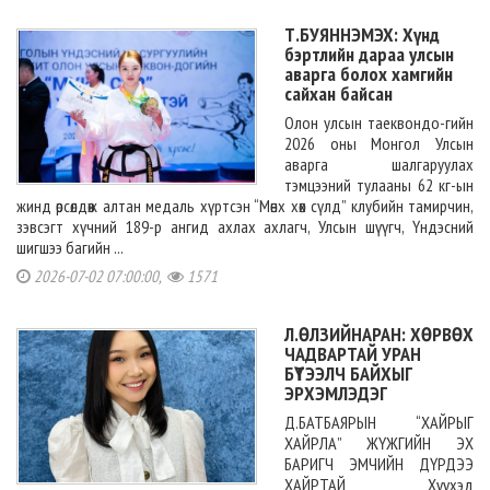
Т.БУЯННЭМЭХ: Хүнд
бэртлийн дараа улсын
аварга болох хамгийн
сайхан байсан
Олон улсын таеквондо-гийн
2026 оны Монгол Улсын
аварга шалгаруулах
тэмцээний тулааны 62 кг-ын
жинд өрсөлдөж алтан медаль хүртсэн “Мөнх хөх сүлд” клубийн тамирчин,
зэвсэгт хүчний 189-р ангид ахлах ахлагч, Улсын шүүгч, Үндэсний
шигшээ багийн ...
2026-07-02 07:00:00,
1571
Л.ӨЛЗИЙНАРАН: ХӨРВӨХ
ЧАДВАРТАЙ УРАН
БҮТЭЭЛЧ БАЙХЫГ
ЭРХЭМЛЭДЭГ
Д.БАТБАЯРЫН “ХАЙРЫГ
ХАЙРЛА” ЖҮЖГИЙН ЭХ
БАРИГЧ ЭМЧИЙН ДҮРДЭЭ
ХАЙРТАЙ Хүүхэд