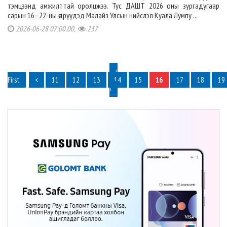
тэмцээнд амжилттай оролцжээ. Тус ДАШТ 2026 оны зургадугаар
сарын 16–22-ны өдрүүдэд Малайз Улсын нийслэл Куала Лумпу ...
2026-06-28 07:00:00,
237
‹
First
<
11
12
13
14
15
16
17
18
19
›