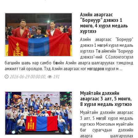
Азийн аваргаас
“Борнуур” дэвжээ 1
мөнгө, 4 хүрэл медаль
хүртлээ
Азийн аваргаас “Борнуур”
дэвжээ 1 мөнгө, 4 хүрэл медаль
хүртлээ Төв аймгийн “Борнуур
дэвжээ”-ний С.Солонгогэрэл
багшийн шавь нар самбо бөхийн Азийн аварга шалгаруулах тэмцээнд
амжилттай оролцов. Тэд Азийн аваргаас нэг мөнгө, дөрвөн хүрэл м ...
2026-06-29 00:00:00,
191
Муайтайн дэлхийн
аваргаас 3 алт, 5 мөнгө,
8 хүрэл медаль хүртжээ
Муайтайн дэлхийн аваргаас
3 алт, 5 мөнгө, 8 хүрэл медаль
хүртжээ Монголын муайтайн
баг сурагчдын дэлхийн
аварга шалгаруулах