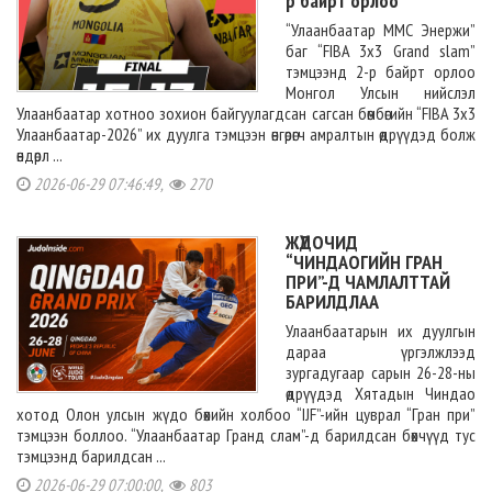
р байрт орлоо
“Улаанбаатар ММС Энержи”
баг “FIBA 3x3 Grand slam”
тэмцээнд 2-р байрт орлоо
Монгол Улсын нийслэл
Улаанбаатар хотноо зохион байгуулагдсан сагсан бөмбөгийн “FIBA 3x3
Улаанбаатар-2026” их дуулга тэмцээн өнгөрөгч амралтын өдрүүдэд болж
өндөрл ...
2026-06-29 07:46:49,
270
ЖҮДОЧИД
“ЧИНДАОГИЙН ГРАН
ПРИ”-Д ЧАМЛАЛТТАЙ
БАРИЛДЛАА
Улаанбаатарын их дуулгын
дараа үргэлжлээд
зургадугаар сарын 26-28-ны
өдрүүдэд Хятадын Чиндао
хотод Олон улсын жүдо бөхийн холбоо “IJF”-ийн цуврал “Гран при”
тэмцээн боллоо. “Улаанбаатар Гранд слам”-д барилдсан бөхчүүд тус
тэмцээнд барилдсан ...
2026-06-29 07:00:00,
803