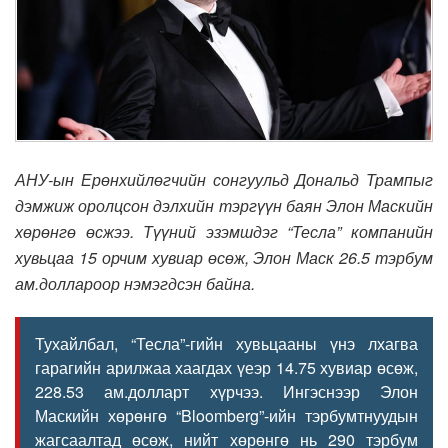
АНУ-ын Ерөнхийлөгчийн сонгуульд Дональд Трампыг
дэмжиж оролцсон дэлхийн тэргүүн баян Элон Маскийн
хөрөнгө өсжээ. Түүний эзэмшдэг “Тесла” компанийн
хувьцаа 15 орчим хувиар өсөж, Элон Маск 26.5 тэрбум
ам.доллароор нэмэгдсэн байна.
Тухайлбал, “Тесла”-гийн хувьцааны үнэ лхагва
гарагийн арилжаа хаагдах үеэр 14.75 хувиар өсөж,
228.53 ам.долларт хүрчээ. Ингэснээр Элон
Маскийн хөрөнгө “Bloomberg”-ийн тэрбумтнуудын
жагсаалтад өсөж, нийт хөрөнгө нь 290 тэрбум