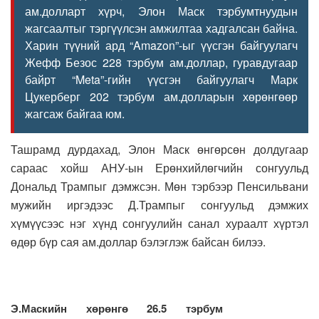
ам.долларт хүрч, Элон Маск тэрбумтнуудын
жагсаалтыг тэргүүлсэн амжилтаа хадгалсан байна.
Харин түүний ард “Amazon”-ыг үүсгэн байгуулагч
Жефф Безос 228 тэрбум ам.доллар, гуравдугаар
байрт “Meta”-гийн үүсгэн байгуулагч Марк
Цукерберг 202 тэрбум ам.долларын хөрөнгөөр
жагсаж байгаа юм.
Ташрамд дурдахад, Элон Маск өнгөрсөн долдугаар
сараас хойш АНУ-ын Ерөнхийлөгчийн сонгуульд
Дональд Трампыг дэмжсэн. Мөн тэрбээр Пенсильвани
мужийн иргэдээс Д.Трампыг сонгуульд дэмжих
хүмүүсээс нэг хүнд сонгуулийн санал хураалт хүртэл
өдөр бүр сая ам.доллар бэлэглэж байсан билээ.
Э.Маскийн хөрөнгө 26.5 тэрбум