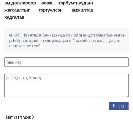
ам.доллароор өсөж, тэрбумтнуудын
жагсаалтыг тэргүүлсэн амжилтаа
хадгалав
АНХААР! Та сэтгэгдэл бичихдээ хууль зүйн болон ёс суртахууныг баримтална
уу. Ёс бус сэтгэгдлийг админ устгах эрхтэй. Мэдээний сэтгэгдэлд ergelt.mn
хариуцлага хүлээхгүй.
Нийт сэтгэгдэл: 0