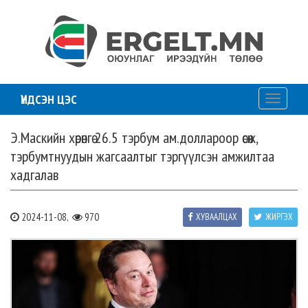
ҮНДСЭН ЦЭС
Toggle
navigati
Э.Маскийн хөрөнгө 26.5 тэрбум ам.доллароор өсөж,
тэрбумтнуудын жагсаалтыг тэргүүлсэн амжилтаа
хадгалав
2024-11-08,
970
ХУВААЛЦАХ
ЖИРГЭХ