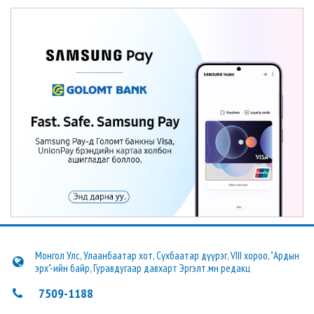
Монгол Улс, Улаанбаатар хот, Сүхбаатар дүүрэг, VIII хороо, "Ардын
эрх"-ийн байр, Гуравдугаар давхарт Эргэлт.мн редакц
7509-1188