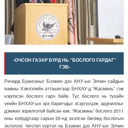
-ОЧСОН ГАЗАР БҮРД НЬ “БОСЛОГО ГАРДАГ”
ГЭВ-
Ричард Буанганыг Бээжин дэх АНУ-ын Элчин сайдын
яамны Хэвлэлийн атташегаар БНХАУ-д “Жасминь” гэж
нэрлэсэн бослого гарч байв. Тус бослого нь тухайн
үеийн БНХАУ-ын эрх баригчдыг эсэргүүцэж, ардчиллыг
дэмжих зорилготой байсан юм. “Жасминь” бослого 2011
оны хоёрдугаар сарын 20-нд эхэлсэн бөгөөд бослогын
эхлэлээс төгсгөл хүртэл нь Бээжин дэх АНУ-ын Элчин