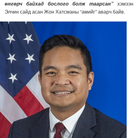
өнгөрч байхад бослого болж таарсан”
хэмээн
Элчин сайд асан Жон Хатсманы “амийг” аварч байв.