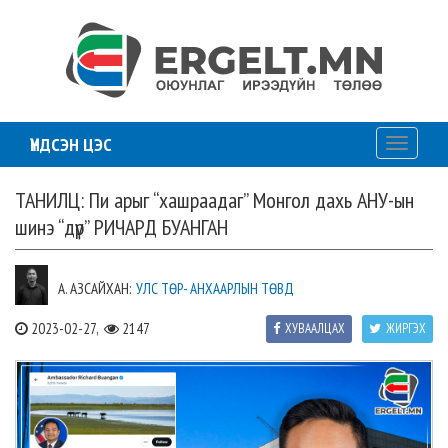
ҮНДСЭН ЦЭС
Toggle
navigati
ТАНИЛЦ: Пи арыг “хашраадаг” Монгол дахь АНУ-ын
шинэ “дүр” РИЧАРД БУАНГАН
А. АЗСАЙХАН:
УЛС ТӨР- АНХААРЛЫН ТӨВД
2023-02-27,
2147
ХУВААЛЦАХ
ЖИРГЭХ