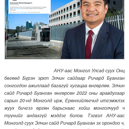
АНУ-аас Монгол Улсад суух Онц
бөгөөд Бүрэн эрхт Элчин сайдаар Ричард Буанган
сонгогдон ажиллаад багагүй хугацаа өнгөрлөө. Элчин
сайд Ричард Буанган өнгөрсөн 2022 оны аравдугаар
сарын 20-нд Монголд ирж, Ерөнхийлөгчид итгэмжлэх
жуух бичгээ өргөн барьснаас хойш монголчууд ч
түүнийг андахгүй мэддэг болов. Тэгвэл АНУ-аас
Монголд суух Элчин сайд Ричард Буанган эх орондоо ч,