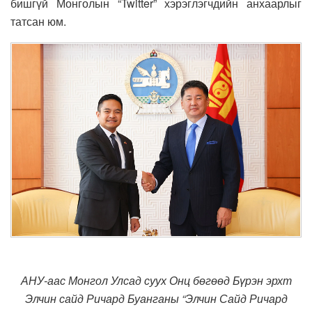
бишгүй Монголын “Twitter” хэрэглэгчдийн анхаарлыг
татсан юм.
АНУ-аас Монгол Улсад суух Онц бөгөөд Бүрэн эрхт
Элчин сайд Ричард Буанганы “Элчин Сайд Ричард