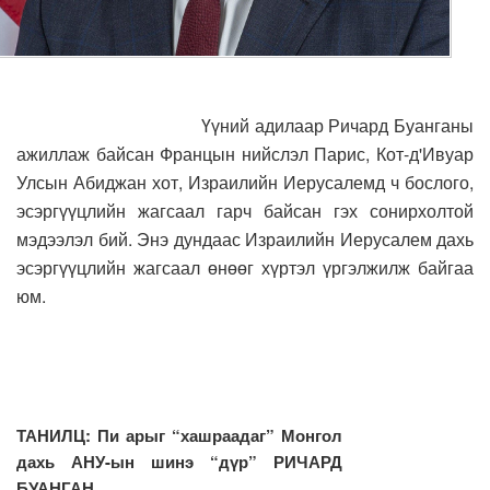
Үүний адилаар Ричард Буанганы
ажиллаж байсан Францын нийслэл Парис, Кот-д'Ивуар
Улсын Абиджан хот, Израилийн Иерусалемд ч бослого,
эсэргүүцлийн жагсаал гарч байсан гэх сонирхолтой
мэдээлэл бий. Энэ дундаас Израилийн Иерусалем дахь
эсэргүүцлийн жагсаал өнөөг хүртэл үргэлжилж байгаа
юм.
ТАНИЛЦ: Пи арыг “хашраадаг” Монгол
дахь АНУ-ын шинэ “дүр” РИЧАРД
БУАНГАН