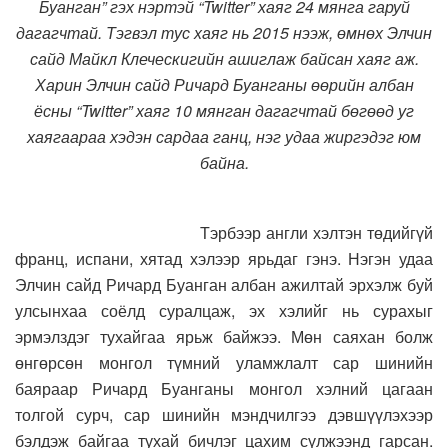
Буанган” гэх нэртэй “Twitter” хаяг 24 мянга гаруй
дагагчтай. Тэгвэл тус хаяг нь 2015 нээж, өмнөх Элчин
сайд Майкл Клеческигийн ашиглаж байсан хаяг аж.
Харин Элчин сайд Ричард Буанганы өөрийн албан
ёсны “Twitter” хаяг 10 мянган дагагчтай бөгөөд уг
хаягаараа хэдэн сардаа ганц, нэг удаа жиргэдэг юм
байна.
Тэрбээр англи хэлтэн төдийгүй
франц, испани, хятад хэлээр ярьдаг гэнэ. Нэгэн удаа
Элчин сайд Ричард Буанган албан ажилтай эрхэлж буй
улсынхаа соёлд суралцаж, эх хэлийг нь сурахыг
эрмэлздэг тухайгаа ярьж байжээ. Мөн саяхан болж
өнгөрсөн монгол түмний уламжлалт сар шинийн
баяраар Ричард Буанганы монгол хэлний цагаан
толгой сурч, сар шинийн мэндчилгээ дэвшүүлэхээр
бэлдэж байгаа тухай бичлэг цахим сүлжээнд гарсан.