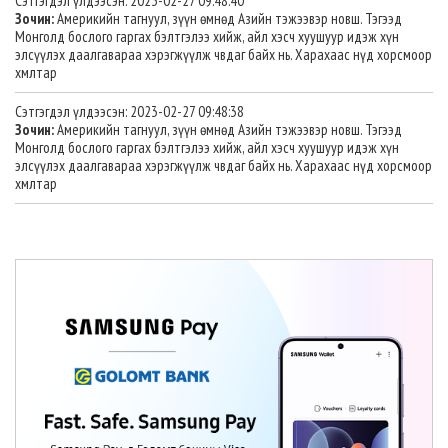
Сэтгэгдэл үлдээсэн: 2023-02-27 09:48:40
Зочин:
Америкийн тагнуул, зүүн өмнөд Азийн тэжээвэр новш. Тэгээд
Монголд бослого гаргах бэлтгэлээ хийж, айл хэсч хуушуур идэж хүн
элсүүлэх даалгавараа хэрэгжүүлж чвдаг байх нь. Харахаас нүд хорсмоор
хмлтар
Сэтгэгдэл үлдээсэн: 2023-02-27 09:48:38
Зочин:
Америкийн тагнуул, зүүн өмнөд Азийн тэжээвэр новш. Тэгээд
Монголд бослого гаргах бэлтгэлээ хийж, айл хэсч хуушуур идэж хүн
элсүүлэх даалгавараа хэрэгжүүлж чвдаг байх нь. Харахаас нүд хорсмоор
хмлтар