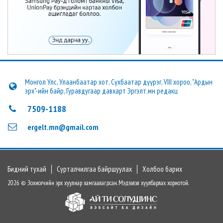
Монгол Улс, Улаанбаатар хот, Сүхбаатар дүүрэг, VIII хороо, "Ардын
эрх"-ийн байр, Гуравдугаар давхарт Эргэлт.мн редакц
7509-1188
ergelt.mn@gmail.com
Бидний тухай
Сурталчилгаа байршуулах
Холбоо барих
2026 © Зохиогчийн эрх хуулиар хамгаалагдсан. Мэдээлэл хуулбарлах хориотой.