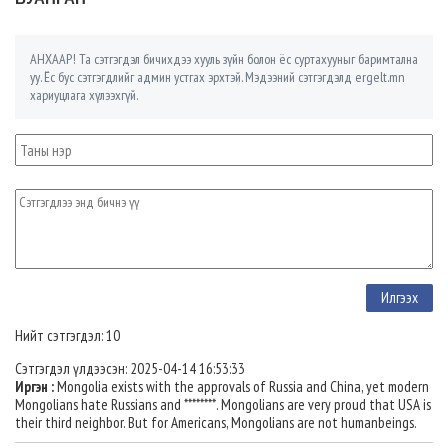
АНХААР! Та сэтгэгдэл бичихдээ хууль зүйн болон ёс суртахууныг баримтална
уу. Ёс бус сэтгэгдлийг админ устгах эрхтэй. Мэдээний сэтгэгдэлд ergelt.mn
хариуцлага хүлээхгүй.
Нийт сэтгэгдэл: 10
Сэтгэгдэл үлдээсэн: 2025-04-14 16:53:33
Иргэн :
Mongolia exists with the approvals of Russia and China, yet modern
Mongolians hate Russians and ********. Mongolians are very proud that USA is
their third neighbor. But for Americans, Mongolians are not humanbeings.