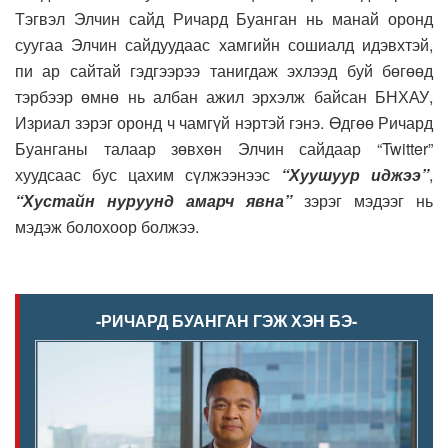
Тэгвэл Элчин сайд Ричард Буанган нь манай оронд
суугаа Элчин сайдуудаас хамгийн сошиалд идэвхтэй,
пи ар сайтай гэдгээрээ танигдаж эхлээд буй бөгөөд
тэрбээр өмнө нь албан ажил эрхэлж байсан БНХАУ,
Изриал зэрэг оронд ч чамгүй нэртэй гэнэ. Өдгөө Ричард
Буанганы талаар зөвхөн Элчин сайдаар “Twitter”
хуудсаас бус цахим сүлжээнээс
“Хуушуур иджээ”
,
“Хустайн нуруунд амарч явна”
зэрэг мэдээг нь
мэдэж болохоор болжээ.
-РИЧАРД БУАНГАН ГЭЖ ХЭН БЭ-