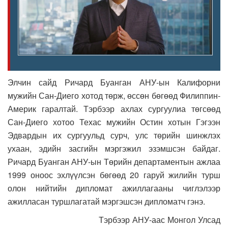
Элчин сайд Ричард Буанган АНУ-ын Калифорни
мужийн Сан-Диего хотод төрж, өссөн бөгөөд Филиппин-
Америк гаралтай. Тэрбээр ахлах сургуулиа төгсөөд
Сан-Диего хотоо Техас мужийн Остин хотын Гэгээн
Эдвардын их сургуульд сурч, улс төрийн шинжлэх
ухаан, эдийн засгийн мэргэжил эзэмшсэн байдаг.
Ричард Буанган АНУ-ын Төрийн департаментын ажлаа
1999 оноос эхлүүлсэн бөгөөд 20 гаруй жилийн турш
олон нийтийн дипломат ажиллагааны чиглэлээр
ажилласан туршлагатай мэргэшсэн дипломатч гэнэ.
Тэрбээр АНУ-аас Монгол Улсад