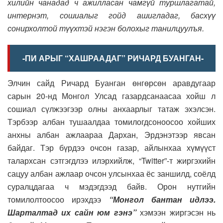
хилийн чанадад ч ажилласан чамгүй туршлагатай,
интернэт, сошиалыг гойд ашигладаг, басхүү
сонирхолтой түүхтэй нэгэн болохыг танилцуулъя.
-ПИ АРЫГ “ХАШРААДАГ” РИЧАРД БУАНГАН-
Элчин сайд Ричард Буанган өнгөрсөн аравдугаар
сарын 20-нд Монгол Улсад газардсанаасаа хойш л
сошиал сүлжээгээр олны анхаарлыг татаж эхэлсэн.
Тэрбээр албан тушаалдаа томилогдсоноосоо хойших
анхны албан ажлаараа Дархан, Эрдэнэтээр явсан
байдаг. Тэр бүрдээ очсон газар, айлынхаа хүмүүст
талархсан сэтгэгдлээ илэрхийлж, “Twitter”-т жиргэхийн
сацуу албан ажлаар очсон улсынхаа ёс заншилд, соёлд
суралцдагаа ч мэдэгдээд байв. Орон нутгийн
томилолтоосоо ирэхдээ
“Монгол бантан идлээ.
Шарталтад их сайн юм гэнэ”
хэмээн жиргэсэн нь