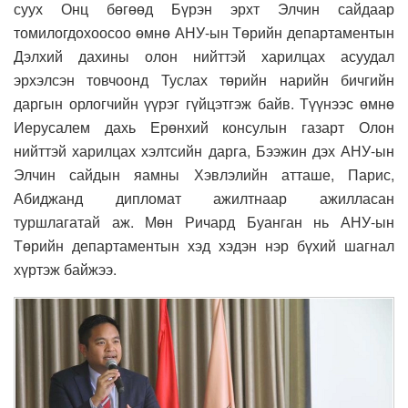
суух Онц бөгөөд Бүрэн эрхт Элчин сайдаар
томилогдохоосоо өмнө АНУ-ын Төрийн департаментын
Дэлхий дахины олон нийттэй харилцах асуудал
эрхэлсэн товчоонд Туслах төрийн нарийн бичгийн
даргын орлогчийн үүрэг гүйцэтгэж байв. Түүнээс өмнө
Иерусалем дахь Ерөнхий консулын газарт Олон
нийттэй харилцах хэлтсийн дарга, Бээжин дэх АНУ-ын
Элчин сайдын яамны Хэвлэлийн атташе, Парис,
Абиджанд дипломат ажилтнаар ажилласан
туршлагатай аж. Мөн Ричард Буанган нь АНУ-ын
Төрийн департаментын хэд хэдэн нэр бүхий шагнал
хүртэж байжээ.