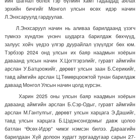
ийн шагнал болох гэр бүлийн хамт гадаадад аялах
эрхийн бичгийг Монгол улсын өсөх идэр начин
Л.Энхсаруулд гардуулав.
Л.Энхсаруул начин нь аливаа барилдаанд үзэгч
түмнээ хүндлэн үнэнч шударга барилдаж бөхчүүд,
залуус хойч үедээ үлгэр дуурайлал үзүүлдэг бөх юм.
Тэрбээр 2024 онд улсын их баяр наадмын хоёрын
даваанд улсын начин Х.Цогтгэрэлийг, гуравт аймгийн
арслан У.Батцоожийг, дөрөвт улсын заан Б.Серикийг,
тавд аймгийн арслан Ц.Төмөрцоожтой тунан барилдаж
даваад Монгол Улсын начин цолд хүрсэн.
Харин 2025 оны улсын баяр наадмын хоёрын
даваанд аймгийн арслан Б.Сэр-Одыг, гуравт аймгийн
арслан М.Гантулгыг, дөрөвт улсын харцага Э.Дашийг,
тавд улсын харцага Б.Цэдэнсонгдомыг давж цолоо
батлан “Өсөх-Идэр” чимэг нэмсэн билээ. Дараагийн
барилдаан Хүй долоон худагт зургаадугаар сарын 27-