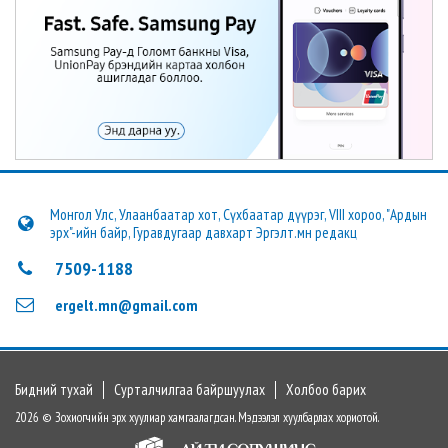
Монгол Улс, Улаанбаатар хот, Сүхбаатар дүүрэг, VIII хороо, "Ардын
эрх"-ийн байр, Гуравдугаар давхарт Эргэлт.мн редакц
7509-1188
ergelt.mn@gmail.com
Бидний тухай
Сурталчилгаа байршуулах
Холбоо барих
2026 © Зохиогчийн эрх хуулиар хамгаалагдсан. Мэдээлэл хуулбарлах хориотой.