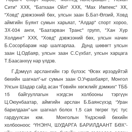
Сити" ХХК, "Батхаан Ойл" ХХК, "Мах Импекс" ХК,
"Ховд" дэвжээний бөх, улсын заан Б.Бат-Өлзий, Ховд
аймгийн Буянт сумын харьяат, "Алдар" спорт хороо,
ЗХ-034 анги, "Баатарван Транс" групп, "Хан Хур
Холдинг" ХХК, "Ховд" дэвжээний бөх, улсын начин
Б.Сосорбарам нар шалгарлаа. Дунд шөвөгт улсын
заан Ц.Одбаяр, улсын заан С.Сүхбат, улсын харцага
Т.Баасанхүү нар үлдэв.
Г.Дэмүүл арслангийн гэр бүлээс “Өсөх ирээдүйтэй
бөхийн шагнал”-ыг сумын заан О.Учрахбаярт, Монгол
Улсын Шадар сайд асан “Говийн хөгжлийг дэмжих” ТББ
15 байгууллагын нэгдсэн холбооны тэргүүн
Ц.Оюунбаатар, аймгийн арслан Б.Баянсүхэд “Уран
барилдаан”-ын шагнал болох 1.5 сая төгрөг тус тус
гардуулсан юм. Монголын Үндэсний бөхийн
холбооноос “ҮНЭНЧ, ШУДАРГА БАРИЛДААНТ БӨХ”-