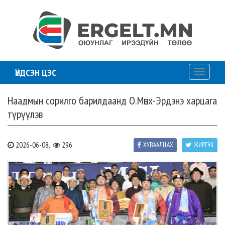
ҮНДСЭН ЦЭС
Toggle
navigati
Наадмын сорилго барилдаанд О.Мөнх-Эрдэнэ харцага
түрүүлэв
2026-06-08,
296
ХУВААЛЦАХ
ЖИРГЭХ