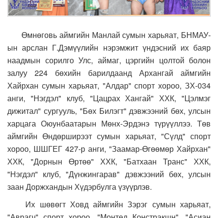
Өмнөговь аймгийн Манлай сумын харьяат, БНМАУ-
ын арслан Г.Дэмүүлийн нэрэмжит үндэсний их баяр
наадмын сорилго Улс, аймаг, цэргийн цолтой болон
залуу 224 бөхийн барилдаанд Архангай аймгийн
Хайрхан сумын харьяат, "Алдар" спорт хороо, ЗХ-034
анги, "Нэгдэл" клуб, "Цацрах Хангай" ХХК, "Цэлмэг
дижитал" сургууль, "Бөх Билэгт" дэвжээний бөх, улсын
харцага Оюунбаатарын Мөнх-Эрдэнэ түрүүллээ. Төв
аймгийн Өндөрширээт сумын харьяат, "Сүлд" спорт
хороо, ШШГЕГ 427-р анги, "Заамар-Өгөөмөр Хайрхан"
ХХК, "Дорнын Өртөө" ХХК, "Батхаан Транс" ХХК,
"Нэгдэл" клуб, "Дүнжингарав" дэвжээний бөх, улсын
заан Доржхандын Хүдэрбулга үзүүрлэв.
Их шөвөгт Ховд аймгийн Зэрэг сумын харьяат,
"Аврагч" спорт хороо, "Монтед Констракшн", "Асиан