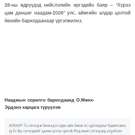
28-ны өдрүүдэд нийслэлийн иргэдийн баяр – “Хүрээ
цам даншиг наадам-2026” улс, аймгийн алдар цолтой
бөхийн барилдаанаар үргэлжилнэ.
Наадмын сорилго барилдаанд О.Мөнх-
Эрдэнэ харцага түрүүлэв
АНХААР! Та сэтгэгдэл бичихдээ хууль зүйн болон ёс суртахууныг баримтална
уу. Ёс бус сэтгэгдлийг админ устгах эрхтэй. Мэдээний сэтгэгдэлд ergelt.mn