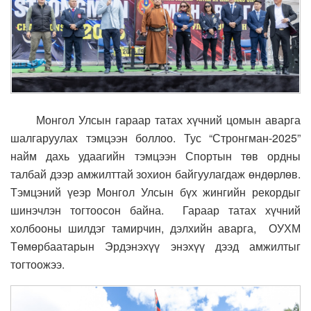
Монгол Улсын гараар татах хүчний цомын аварга
шалгаруулах тэмцээн боллоо. Тус “Стронгман-2025”
найм дахь удаагийн тэмцээн Спортын төв ордны
талбай дээр амжилттай зохион байгуулагдаж өндөрлөв.
Тэмцэний үеэр Монгол Улсын бүх жингийн рекордыг
шинэчлэн тогтоосон байна. Гараар татах хүчний
холбооны шилдэг тамирчин, дэлхийн аварга, ОУХМ
Төмөрбаатарын Эрдэнэхүү энэхүү дээд амжилтыг
тогтоожээ.