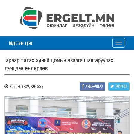
ҮНДСЭН ЦЭС
Toggle
navigati
Гараар татах хүчний цомын аварга шалгаруулах
тэмцээн өндөрлөв
2025-09-09,
665
ХУВААЛЦАХ
ЖИРГЭХ