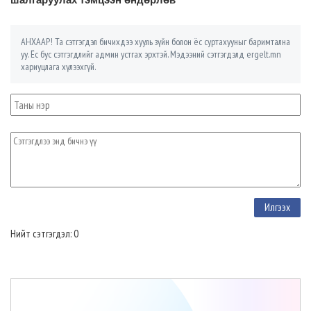
АНХААР! Та сэтгэгдэл бичихдээ хууль зүйн болон ёс суртахууныг баримтална
уу. Ёс бус сэтгэгдлийг админ устгах эрхтэй. Мэдээний сэтгэгдэлд ergelt.mn
хариуцлага хүлээхгүй.
Нийт сэтгэгдэл: 0