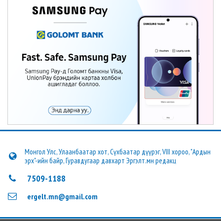
Монгол Улс, Улаанбаатар хот, Сүхбаатар дүүрэг, VIII хороо, "Ардын
эрх"-ийн байр, Гуравдугаар давхарт Эргэлт.мн редакц
7509-1188
ergelt.mn@gmail.com