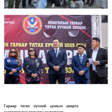
Гараар татах хүчний цомын аварга
шалгаруулах тэмцээн өндөрлөв