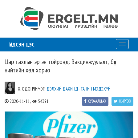
ҮНДСЭН ЦЭС
Toggle
navigati
Цар тахлын эргэн тойронд: Вакцинжуулалт, бүх
нийтийн хөл хорио
Х. ОДОНЧИМЭГ:
ДЭЛХИЙ ДАХИНД- ТАНИН МЭДЭХҮЙ
2020-11-11,
54391
ХУВААЛЦАХ
ЖИРГЭХ