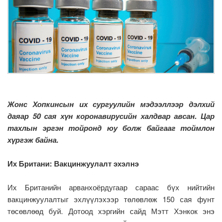
Жонс Хопкинсын их сургуулийн мэдээллээр дэлхий
даяар 50 сая хүн коронавирусийн халдвар авсан. Цар
тахлын эргэн тойронд юу болж байгааг тоймлон
хүргэж байна.
Их Британи: Вакцинжуулалт эхэлнэ
Их Британийн арванхоёрдугаар сараас бүх нийтийн
вакцинжуулалтыг эхлүүлэхээр төлөвлөж 150 сая фунт
төсөвлөөд буй. Дотоод хэргийн сайд Мэтт Хэнкок энэ