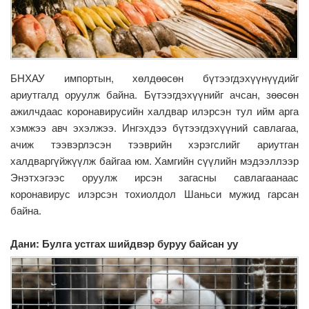
БНХАУ импортын, хөлдөөсөн бүтээгдэхүүнүүдийг
ариутгалд оруулж байна. Бүтээгдэхүүнийг ачсан, зөөсөн
ажилчдаас коронавирусийн халдвар илэрсэн тул ийм арга
хэмжээ авч эхэлжээ. Ингэхдээ бүтээгдэхүүний савлагаа,
ачиж тээвэрлэсэн тээврийн хэрэгслийг ариутган
халдваргүйжүүлж байгаа юм. Хамгийн сүүлийн мэдээллээр
Энэтхэгээс оруулж ирсэн загасны савлагаанаас
коронавирус илэрсэн тохиолдол Шаньси мужид гарсан
байна.
Дани: Булга устгах шийдвэр буруу байсан уу