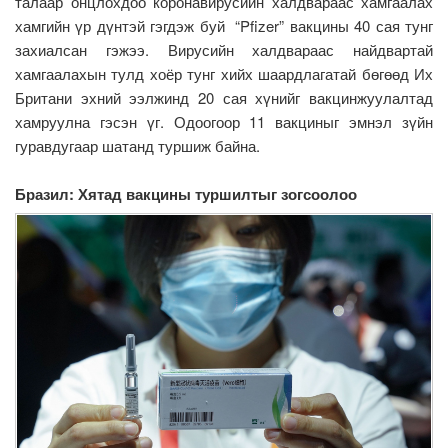
талаар онцлохдоо коронавирусийн халдвараас хамгаалах
хамгийн үр дүнтэй гэгдэж буй “Pfizer” вакцины 40 сая тунг
захиалсан гэжээ. Вирусийн халдвараас найдвартай
хамгаалахын тулд хоёр тунг хийх шаардлагатай бөгөөд Их
Британи эхний ээлжинд 20 сая хүнийг вакцинжуулалтад
хамруулна гэсэн үг. Одоогоор 11 вакциныг эмнэл зүйн
гуравдугаар шатанд туршиж байна.
Бразил: Хятад вакцины туршилтыг зогсоолоо