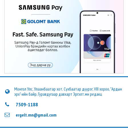
Монгол Улс, Улаанбаатар хот, Сүхбаатар дүүрэг, VIII хороо, "Ардын
эрх"-ийн байр, Гуравдугаар давхарт Эргэлт.мн редакц
7509-1188
ergelt.mn@gmail.com