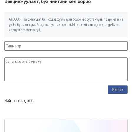
Вакцинжуулалт, бүх нийтийн хөл хорио
АНХААР! Та сэтгэгдэл бичихдээ хууль зүйн болон ёс суртахууныг баримтална
уу. Ёс бус сэтгэгдлийг админ устгах эрхтэй. Мэдээний сэтгэгдэлд ergelt.mn
хариуцлага хүлээхгүй.
Нийт сэтгэгдэл: 0