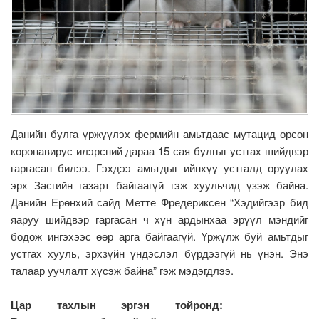
Данийн булга үржүүлэх фермийн амьтдаас мутацид орсон
коронавирус илэрсний дараа 15 сая булгыг устгах шийдвэр
гаргасан билээ. Гэхдээ амьтдыг ийнхүү устгалд оруулах
эрх Засгийн газарт байгаагүй гэж хуульчид үзэж байна.
Данийн Ерөнхий сайд Метте Фредериксен “Хэдийгээр бид
яаруу шийдвэр гаргасан ч хүн ардынхаа эрүүл мэндийг
бодож ингэхээс өөр арга байгаагүй. Үржүлж буй амьтдыг
устгах хууль, эрхзүйн үндэслэл бүрдээгүй нь үнэн. Энэ
талаар уучлалт хүсэж байна” гэж мэдэгдлээ.
Цар тахлын эргэн тойронд: