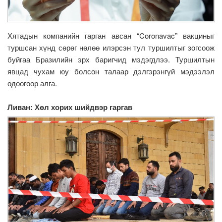
Хятадын компанийн гарган авсан “Coronavac” вакциныг
туршсан хүнд сөрөг нөлөө илэрсэн тул туршилтыг зогсоож
буйгаа Бразилийн эрх баригчид мэдэгдлээ. Туршилтын
явцад чухам юу болсон талаар дэлгэрэнгүй мэдээлэл
одоогоор алга.
Ливан: Хөл хорих шийдвэр гаргав