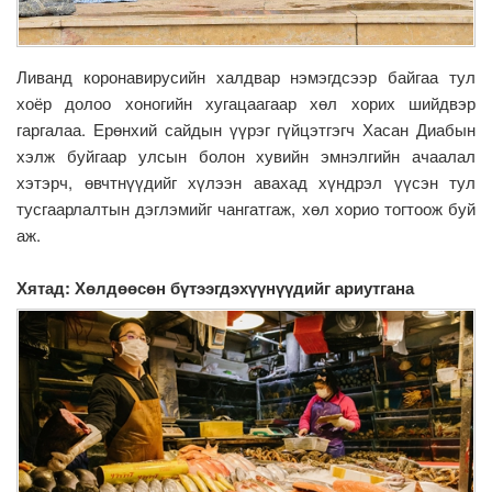
Ливанд коронавирусийн халдвар нэмэгдсээр байгаа тул
хоёр долоо хоногийн хугацаагаар хөл хорих шийдвэр
гаргалаа. Ерөнхий сайдын үүрэг гүйцэтгэгч Хасан Диабын
хэлж буйгаар улсын болон хувийн эмнэлгийн ачаалал
хэтэрч, өвчтнүүдийг хүлээн авахад хүндрэл үүсэн тул
тусгаарлалтын дэглэмийг чангатгаж, хөл хорио тогтоож буй
аж.
Хятад: Хөлдөөсөн бүтээгдэхүүнүүдийг ариутгана