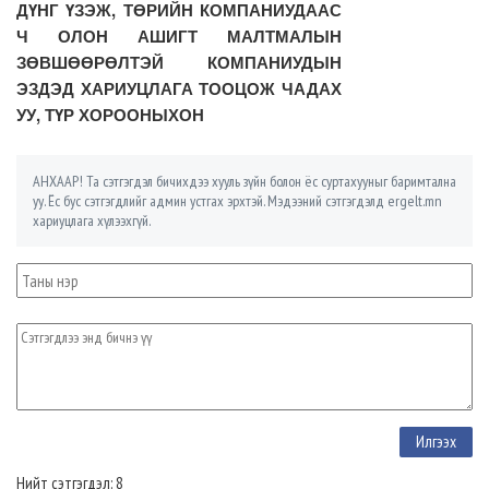
ДҮНГ ҮЗЭЖ, ТӨРИЙН КОМПАНИУДААС
Ч ОЛОН АШИГТ МАЛТМАЛЫН
ЗӨВШӨӨРӨЛТЭЙ КОМПАНИУДЫН
ЭЗДЭД ХАРИУЦЛАГА ТООЦОЖ ЧАДАХ
УУ, ТҮР ХОРООНЫХОН
АНХААР! Та сэтгэгдэл бичихдээ хууль зүйн болон ёс суртахууныг баримтална
уу. Ёс бус сэтгэгдлийг админ устгах эрхтэй. Мэдээний сэтгэгдэлд ergelt.mn
хариуцлага хүлээхгүй.
Нийт сэтгэгдэл: 8