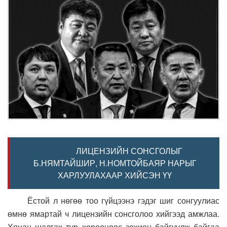
ЛИЦЕНЗИЙН СОНСГОЛЫГ
Б.НЯМТАЙШИР, Н.НОМТОЙБАЯР НАРЫГ
ХАРЛУУЛАХААР ХИЙСЭН ҮҮ
Ёстой л нөгөө тоо гүйцээнэ гэдэг шиг сонгуулиас
өмнө ямартай ч лицензийн сонсголоо хийгээд амжлаа.
Хянан шалгах түр хорооноос зохион байгуулж байгаа