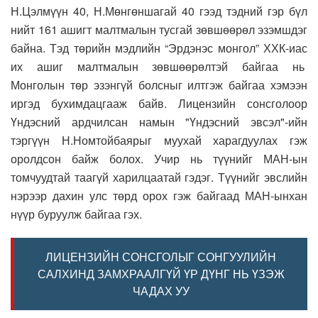
Н.Цэлмүүн 40, Н.Мөнгөншагай 40 гээд тэдний гэр бүл
нийт 161 ашигт малтмалын тусгай зөвшөөрөл эзэмшдэг
байна. Тэд төрийн мэдлийн “Эрдэнэс монгол” ХХК-иас
их ашиг малтмалын зөвшөөрөлтэй байгаа нь
Монголын төр эзэнгүй болсныг илтгэж байгаа хэмээн
иргэд бухимдацгааж байв. Лицензийн сонсголоор
Үндэсний ардчилсан намын "Үндэсний эвсэл"-ийн
тэргүүн Н.Номтойбаярыг муухай харагдуулах гэж
оролдсон байж болох. Учир нь түүнийг МАН-ын
томчуудтай таагүй харилцаатай гэдэг. Түүнийг эвслийн
нэрээр дахин улс төрд орох гэж байгаад МАН-ынхан
нүүр буруулж байгаа гэх.
ЛИЦЕНЗИЙН СОНСГОЛЫГ СОНГУУЛИЙН
САЛХИНД ЗАМХРААЛГҮЙ ҮР ДҮНГ НЬ ҮЗЭЖ
ЧАДАХ УУ