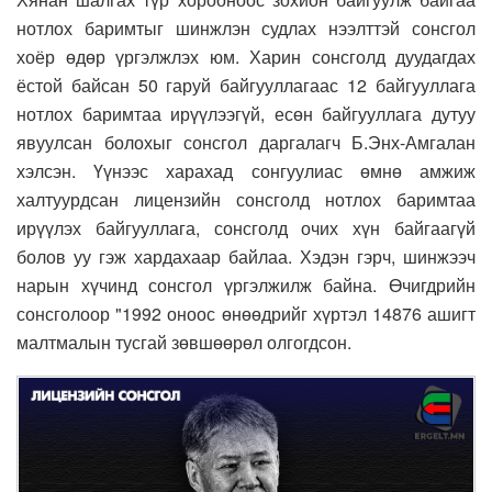
нотлох баримтыг шинжлэн судлах нээлттэй сонсгол
хоёр өдөр үргэлжлэх юм. Харин сонсголд дуудагдах
ёстой байсан 50 гаруй байгууллагаас 12 байгууллага
нотлох баримтаа ирүүлээгүй, есөн байгууллага дутуу
явуулсан болохыг сонсгол даргалагч Б.Энх-Амгалан
хэлсэн. Үүнээс харахад сонгуулиас өмнө амжиж
халтуурдсан лицензийн сонсголд нотлох баримтаа
ирүүлэх байгууллага, сонсголд очих хүн байгаагүй
болов уу гэж хардахаар байлаа. Хэдэн гэрч, шинжээч
нарын хүчинд сонсгол үргэлжилж байна. Өчигдрийн
сонсголоор "1992 оноос өнөөдрийг хүртэл 14876 ашигт
малтмалын тусгай зөвшөөрөл олгогдсон.