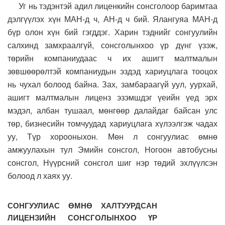
Уг нь тэдэнтэй адил лиценкийн сонсголоор баримтаа
дэлгүүлэх хүн МАН-д ч, АН-д ч бий. Ялангуяа МАН-д
бүр олон хүн бий гэгддэг. Харин тэднийг сонгуулийн
салхинд замхраалгүй, сонсголынхоо үр дүнг үзэж,
төрийн компаниудаас ч их ашигт малтмалын
зөвшөөрөлтэй компаниудын эздэд хариуцлага тооцох
нь чухал болоод байна. Зах, замбараагүй уул, уурхай,
ашигт малтмалын лиценз эзэмшдэг үеийн үед эрх
мэдэл, албан тушаал, мөнгөөр далайдаг байсан улс
төр, бизнесийн томчуудад хариуцлага хүлээлгэж чадах
уу, Түр хорооныхон. Мөн л сонгуулиас өмнө
амжуулахын тул Эмийн сонсгол, Ногоон автобусны
сонсгол, Нүүрсний сонсгол шиг нэр төдий эхлүүлсэн
болоод л хаях уу.
СОНГУУЛИАС ӨМНӨ ХАЛТУУРДСАН
ЛИЦЕНЗИЙН СОНСГОЛЫНХОО ҮР