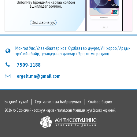
Монгол Улс, Улаанбаатар хот, Сүхбаатар дүүрэг, VIII хороо, "Ардын
эрх"-ийн байр, Гуравдугаар давхарт Эргэлт.мн редакц
7509-1188
ergelt.mn@gmail.com
Бидний тухай
Сурталчилгаа байршуулах
Холбоо барих
2026 © Зохиогчийн эрх хуулиар хамгаалагдсан. Мэдээлэл хуулбарлах хориотой.