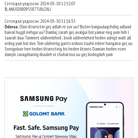
Сэтгэгдэл үлдээсэн: 2024-05-30 12:32:07
S:
ANUSDI80955877UILCHLI
Сэтгэгдэл үлдээсэн: 2024-05-30 11:16:53
Ddavaa:
Olon litsenztei gej adlah ni zuv uu? Buten baiguulagchdiig adlaad
baival hugjil irehgui uu? Damlaj zarah gej avalgui bol yamar neg yum hiih l
taarah daa Tsement uildverlehed , book uildverlehed heden ashigt malt all
ordog yum bol doo Tom uildveriig gants ordoos tuuhii edeer hangana gej uu
Sonsgoloor hen heden litsenzteig bis heden litsenz Damian heden ezen
damjin zaragdsaniig ilruuleh ni chuhal bus uu gej bodogdoh yum