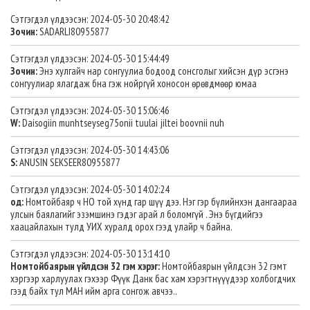
Сэтгэгдэл үлдээсэн: 2024-05-30 20:48:42
Зочин:
SADARLI80955877
Сэтгэгдэл үлдээсэн: 2024-05-30 15:44:49
Зочин:
Энэ хулгайч нар сонгуулиа бодоод сонсголыг хийсэн дүр эсгэнэ
сонгуулиар ялагдаж бна гэж нойргүй хоносон өрөвдмөөр юмаа
Сэтгэгдэл үлдээсэн: 2024-05-30 15:06:46
W:
Daisogiin munhtseyseg75onii tuulai jiltei boovnii nuh
Сэтгэгдэл үлдээсэн: 2024-05-30 14:43:06
S:
ANUSIN SEKSEER80955877
Сэтгэгдэл үлдээсэн: 2024-05-30 14:02:24
од:
Номтойбаяр ч НО той хүнд гар шүү дээ. Нэг гэр бүлийнхэн дангаараа
улсын баялагийг эзэмшинэ гэдэг арай л боломгүй . Энэ бүгдийгээ
хаацайлахын тулд УИХ хуралд орох гээд улайр ч байна.
Сэтгэгдэл үлдээсэн: 2024-05-30 13:14:10
Номтойбаярын үйлдсэн 32 гэм хэрэг:
Номтойбаярын үйлдсэн 32 гэмт
хэргээр харлуулах гэхээр Фүүк Данк бас хам хэрэгтнүүүдээр холбогдчих
гээд байх тул МАН ийм арга сонгож авчээ..