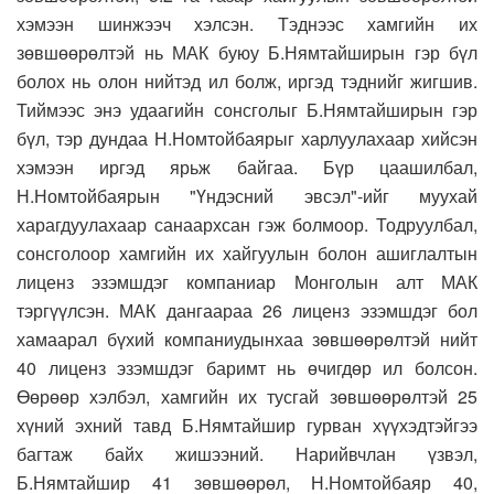
хэмээн шинжээч хэлсэн. Тэднээс хамгийн их
зөвшөөрөлтэй нь МАК буюу Б.Нямтайширын гэр бүл
болох нь олон нийтэд ил болж, иргэд тэднийг жигшив.
Тиймээс энэ удаагийн сонсголыг Б.Нямтайширын гэр
бүл, тэр дундаа Н.Номтойбаярыг харлуулахаар хийсэн
хэмээн иргэд ярьж байгаа. Бүр цаашилбал,
Н.Номтойбаярын "Үндэсний эвсэл"-ийг муухай
харагдуулахаар санаархсан гэж болмоор. Тодруулбал,
сонсголоор хамгийн их хайгуулын болон ашиглалтын
лиценз эзэмшдэг компаниар Монголын алт МАК
тэргүүлсэн. МАК дангаараа 26 лиценз эзэмшдэг бол
хамаарал бүхий компаниудынхаа зөвшөөрөлтэй нийт
40 лиценз эзэмшдэг баримт нь өчигдөр ил болсон.
Өөрөөр хэлбэл, хамгийн их тусгай зөвшөөрөлтэй 25
хүний эхний тавд Б.Нямтайшир гурван хүүхэдтэйгээ
багтаж байх жишээний. Нарийвчлан үзвэл,
Б.Нямтайшир 41 зөвшөөрөл, Н.Номтойбаяр 40,