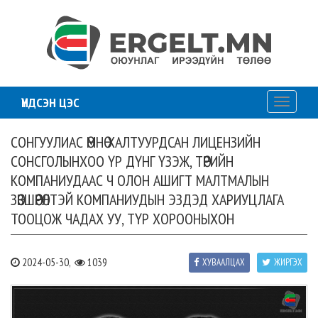
ҮНДСЭН ЦЭС
Toggle
navigati
СОНГУУЛИАС ӨМНӨ ХАЛТУУРДСАН ЛИЦЕНЗИЙН
СОНСГОЛЫНХОО ҮР ДҮНГ ҮЗЭЖ, ТӨРИЙН
КОМПАНИУДААС Ч ОЛОН АШИГТ МАЛТМАЛЫН
ЗӨВШӨӨРӨЛТЭЙ КОМПАНИУДЫН ЭЗДЭД ХАРИУЦЛАГА
ТООЦОЖ ЧАДАХ УУ, ТҮР ХОРООНЫХОН
2024-05-30,
1039
ХУВААЛЦАХ
ЖИРГЭХ