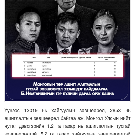
Үүнээс 12019 нь хайгуулын зөвшөөрөл, 2858 нь
ашиглалтын зөвшөөрөл байгаа аж. Монгол Улсын нийт
нутаг дэвсгэрийн 1.2 га газар нь ашиглалтын тусгай
зөвшөөрөлтэй, 5.2 га газар хайгуулын зөвшөөрөлтэй