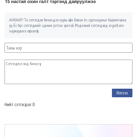
15 настай охин галт тэргэнд дайруулжээ
АНХААР! Та сэтгэгдэл бичихдээ хууль зүйн болон ёс суртахууныг баримтална
уу. Ёс бус сэтгэгдлийг админ устгах эрхтэй. Мэдээний сэтгэгдэлд ergelt.mn
хариуцлага хүлээхгүй.
Нийт сэтгэгдэл: 0