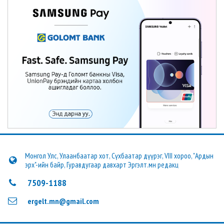
Монгол Улс, Улаанбаатар хот, Сүхбаатар дүүрэг, VIII хороо, "Ардын
эрх"-ийн байр, Гуравдугаар давхарт Эргэлт.мн редакц
7509-1188
ergelt.mn@gmail.com