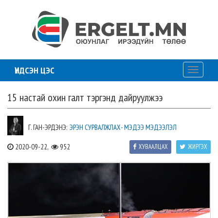
ҮНДСЭН ЦЭС
Toggle
navigati
15 настай охин галт тэргэнд дайруулжээ
Г. ГАН-ЭРДЭНЭ:
ЭРЭН СУРВАЛЖЛАХ- МЭДЭЭ МЭДЭЭЛЭЛ
2020-09-22,
952
ХУВААЛЦАХ
ЖИРГЭХ