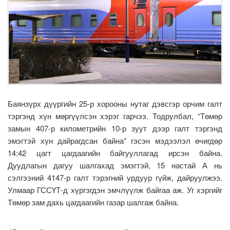
Баянзүрх дүүргийн 25-р хорооны нутаг дэвсгэр орчим галт
тэргэнд хүн мөргүүлсэн хэрэг гарчээ. Тодрулбал, “Төмөр
замын 407-р километрийн 10-р зуут дээр галт тэргэнд
эмэгтэй хүн дайрагдсан байна” гэсэн мэдээлэл өчигдөр
14:42 цагт цагдаагийн байгууллагад ирсэн байна.
Дуудлагын дагуу шалгахад эмэгтэй, 15 настай А нь
сэлгээний 4147-р галт тэрэгний урдуур гүйж, дайруулжээ.
Улмаар ГССҮТ-д хүргэгдэн эмчлүүлж байгаа аж. Уг хэргийг
Төмөр зам дахь цагдаагийн газар шалгаж байна.