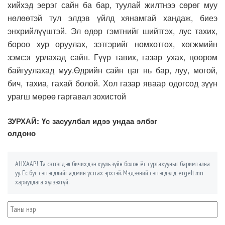
хийхэд эерэг сайн ба бар, туулай жилтнээ сөрөг муу
нөлөөтэй тул элдэв үйлд хянамгай хандаж, биеэ
энхрийлүүштэй. Эл өдөр гэмтнийг шийтгэх, лус тахих,
бороо хур оруулах, зэтгэрийг номхотгох, хөгжмийн
зэмсэг урлахад сайн. Гүүр тавих, газар ухах, цөөрөм
байгуулахад муу.
Өдрийн сайн цаг нь бар, луу, могой,
бич, тахиа, гахай болой. Хол газар яваар одогсод зүүн
урагш мөрөө гаргавал зохистой
ЗУРХАЙ: Үс засуулбал идээ ундаа элбэг
олдоно
АНХААР! Та сэтгэгдэл бичихдээ хууль зүйн болон ёс суртахууныг баримтална
уу. Ёс бус сэтгэгдлийг админ устгах эрхтэй. Мэдээний сэтгэгдэлд ergelt.mn
хариуцлага хүлээхгүй.