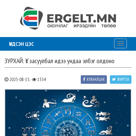
ҮНДСЭН ЦЭС
Toggle
navigati
ЗУРХАЙ: Үс засуулбал идээ ундаа элбэг олдоно
2025-08-15,
1534
ХУВААЛЦАХ
ЖИРГЭХ