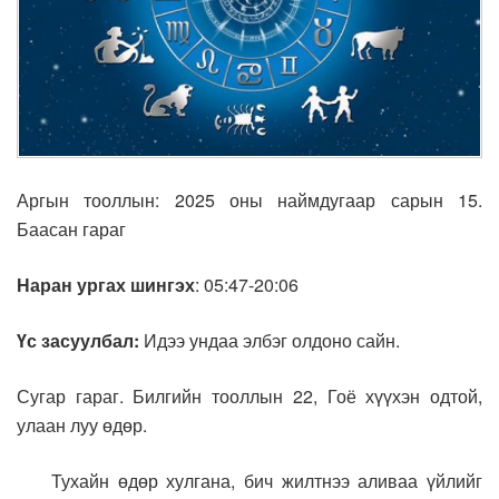
Аргын тооллын: 2025 оны наймдугаар сарын 15.
Баасан гараг
Наран ургах шингэх
: 05:47-20:06
Үс засуулбал:
Идээ ундаа элбэг олдоно сайн.
Сугар гараг. Билгийн тооллын 22, Гоё хүүхэн одтой,
улаан луу өдөр.
Тухайн өдөр хулгана, бич жилтнээ аливаа үйлийг