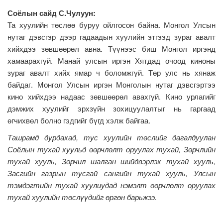
Соёлын сайд С.Чулуун:
Та хуулийн төслөө буруу ойлгосон байна. Монгол Улсын
нутаг дэвсгэр дээр гадаадын хуулийн этгээд зураг авалт
хийхдээ зөвшөөрөл авна. Түүнээс биш Монгол иргэнд
хамаарахгүй. Манай улсын иргэн Хятдад очоод киноны
зураг авалт хийх ямар ч боломжгүй. Төр улс нь хянаж
байдаг. Монгол Улсын иргэн Монголын нутаг дэвсгэртээ
кино хийхдээ надаас зөвшөөрөл авахгүй. Кино урлагийг
дэмжих хуулийг эрхзүйн зохицуулалтыг нь гаргаад
өгчихвөл болно гэдгийг бүгд хэлж байгаа.
Ташрамд дурдахад, тус хуулийн төслийг дагалдуулан
Соёлын тухай хуульд өөрчлөлт оруулах тухай, Зөрчлийн
тухай хууль, Зөрчил шалган шийдвэрлэх тухай хууль,
Засгийн газрын тусгай сангийн тухай хууль, Улсын
тэмдэгтийн тухай хуулиудад нэмэлт өөрчлөлт оруулах
тухай хуулийн төслүүдийг өргөн барьжээ.