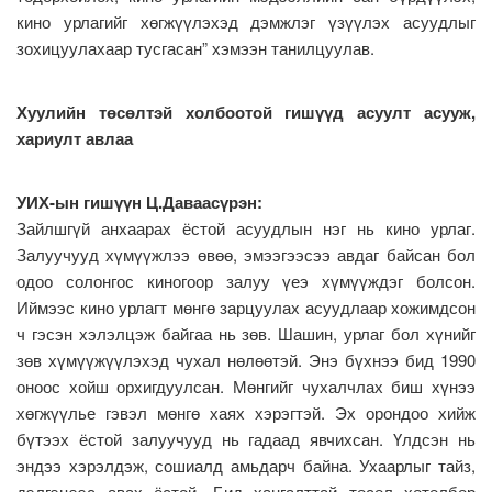
кино урлагийг хөгжүүлэхэд дэмжлэг үзүүлэх асуудлыг
зохицуулахаар тусгасан” хэмээн танилцуулав.
Хуулийн төсөлтэй холбоотой гишүүд асуулт асууж,
хариулт авлаа
УИХ-ын гишүүн Ц.Даваасүрэн:
Зайлшгүй анхаарах ёстой асуудлын нэг нь кино урлаг.
Залуучууд хүмүүжлээ өвөө, эмээгээсээ авдаг байсан бол
одоо солонгос киногоор залуу үеэ хүмүүждэг болсон.
Иймээс кино урлагт мөнгө зарцуулах асуудлаар хожимдсон
ч гэсэн хэлэлцэж байгаа нь зөв. Шашин, урлаг бол хүнийг
зөв хүмүүжүүлэхэд чухал нөлөөтэй. Энэ бүхнээ бид 1990
оноос хойш орхигдуулсан. Мөнгийг чухалчлах биш хүнээ
хөгжүүлье гэвэл мөнгө хаях хэрэгтэй. Эх орондоо хийж
бүтээх ёстой залуучууд нь гадаад явчихсан. Үлдсэн нь
эндээ хэрэлдэж, сошиалд амьдарч байна. Ухаарлыг тайз,
дэлгэцээс авах ёстой. Бид хангалттай төсөл хөтөлбөр