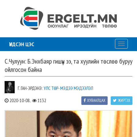
ҮНДСЭН ЦЭС
Toggle
navigati
С.Чулуун: Б.Энхбаяр гишүүн ээ, та хуулийн төслөө буруу
ойлгосон байна
Г. ГАН-ЭРДЭНЭ:
УЛС ТӨР- МЭДЭЭ МЭДЭЭЛЭЛ
2020-10-08,
1132
ХУВААЛЦАХ
ЖИРГЭХ