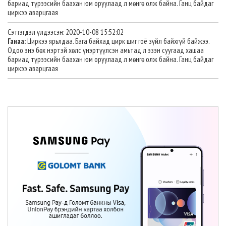
бариад түрээсийн баахан юм оруулаад л мөнгө олж байна. Ганц байдаг
циркээ аварцгаая
Сэтгэгдэл үлдээсэн: 2020-10-08 15:52:02
Ганаа:
Циркээ ярьлдаа. Бага байхад цирк шиг гоё зүйл байхгүй байжээ.
Одоо энэ бөх нэртэй хөлс үнэртүүлсэн амьтад л эзэн суугаад хашаа
бариад түрээсийн баахан юм оруулаад л мөнгө олж байна. Ганц байдаг
циркээ аварцгаая