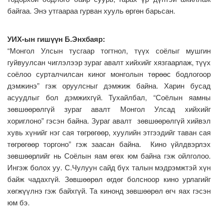
байгаа. Энэ утгаараа гурван хууль өргөн барьсан.
УИХ-ын гишүүн Б.Энхбаяр:
“Монгол Улсын тусгаар тогтнол, түүх соёлыг мушгин
гуйвуулсан чиглэлээр зураг авалт хийхийг хязгаарлаж, түүх
соёлоо сурталчилсан киног монголын төрөөс бодлогоор
дэмжинэ” гэж оруулсныг дэмжиж байна. Харин бусад
асуудлыг бол дэмжихгүй. Тухайлбал, “Соёлын яамны
зөвшөөрөлгүй зураг авалт Монгол Улсад хийхийг
хориглоно” гэсэн байна. Зураг авалт зөвшөөрөлгүй хийвэл
хувь хүнийг нэг сая төгрөгөөр, хуулийн этгээдийг таван сая
төгрөгөөр торгоно” гэж заасан байна. Кино үйлдвэрлэх
зөвшөөрлийг нь Соёлын яам өгөх юм байна гэж ойлголоо.
Ингэж болох уу. С.Чулуун сайд бүх талын мэдрэмжтэй хүн
байж чадахгүй. Зөвшөөрөл өгдөг болсноор кино урлагийг
хөгжүүлнэ гэж байхгүй. Та кинонд зөвшөөрөл өгч яах гэсэн
юм бэ.