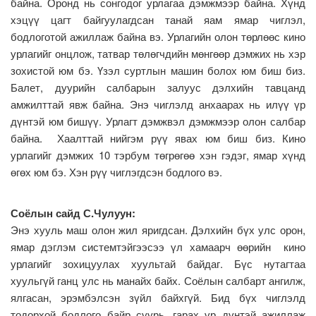
байна. Оронд нь сонгодог урлагаа дэмжмээр байна. Хүнд
хэцүү цагт байгуулагдсан танай яам ямар чиглэл,
бодлоготой ажиллаж байна вэ. Урлагийн олон төрлөөс кино
урлагийг онцлож, татвар төлөгчдийн мөнгөөр дэмжих нь хэр
зохистой юм бэ. Үзэл суртлын машин болох юм биш биз.
Балет, дуурийн салбарын залуус дэлхийн тавцанд
амжилттай явж байна. Энэ чиглэлд анхаарах нь илүү үр
дүнтэй юм бишүү. Урлагт дэмжвэл дэмжмээр олон салбар
байна. Хаалттай нийгэм рүү явах юм биш биз. Кино
урлагийг дэмжих 10 тэрбум төгрөгөө хэн гэдэг, ямар хүнд
өгөх юм бэ. Хэн рүү чиглэгдсэн бодлого вэ.
Соёлын сайд С.Чулуун:
Энэ хууль маш олон жил яригдсан. Дэлхийн бүх улс орон,
ямар дэглэм системтэйгээсээ үл хамаарч өөрийн кино
урлагийг зохицуулах хуультай байдаг. Бүс нутагтаа
хуульгүй ганц улс нь манайх байх. Соёлын салбарт ангилж,
ялгасан, эрэмбэлсэн зүйл байхгүй. Бид бүх чиглэлд
тодорхой бодлого байр суурь, гарах үр дүнтэй ажиллаж