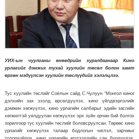
УИХ-ын чуулганы өнөөдрийн хуралдаанаар Кино
урлагийг дэмжих тухай хуулийн төсөл болон хамт
өргөн мэдүүлсэн хуулийн төслүүдийг хэлэлцлээ.
Тус хуулийн төслийг Соёлын сайд С.Чулуун “Монгол киног
дэлхийн зах зээлд өрсөлдүүлэх, кино үйлдвэрлэлийг
дэмжин хөгжүүлэх, кино урлагийн салбарыг эдийн засгийн
хөгжилтэй уялдуулан хөгжүүлэх эрх зүйн орчин бий болгох
зорилгоор тус хуулийн төслийг боловсруулсан. Төрөөс кино
урлагийг хөгжүүлэх талаар бодлогын чиглэл, зарчмыг
тодорхойлох, кино урлагийн мэдээллийн сан бүрдүүлэх,