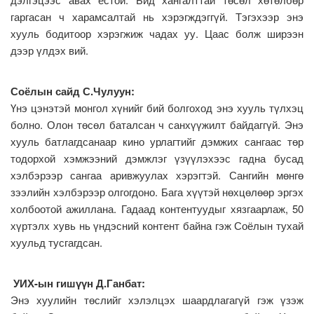
гаргасан ч харамсалтай нь хэрэгждэггүй. Тэгэхээр энэ
хууль бодитоор хэрэгжиж чадах уу. Цаас болж ширээн
дээр үлдэх вий.
Соёлын сайд С.Чулуун:
Үнэ цэнэтэй монгол хүнийг бий болгоход энэ хууль түлхэц
болно. Олон төсөл баталсан ч санхүүжилт байдаггүй. Энэ
хууль батлагдсанаар кино урлагтийг дэмжих сангаас төр
тодорхой хэмжээний дэмжлэг үзүүлэхээс гадна бусад
хэлбэрээр сангаа аривжуулах хэрэгтэй. Сангийн мөнгө
зээлийн хэлбэрээр олгогдоно. Бага хүүтэй нөхцөлөөр эргэх
холбоотой ажиллана. Гадаад контентуудыг хязгаарлаж, 50
хүртэлх хувь нь үндэсний контент байна гэж Соёлын тухай
хуульд тусгагдсан.
УИХ-ын гишүүн Д.Ганбат:
Энэ хуулийн төслийг хэлэлцэх шаардлагагүй гэж үзэж