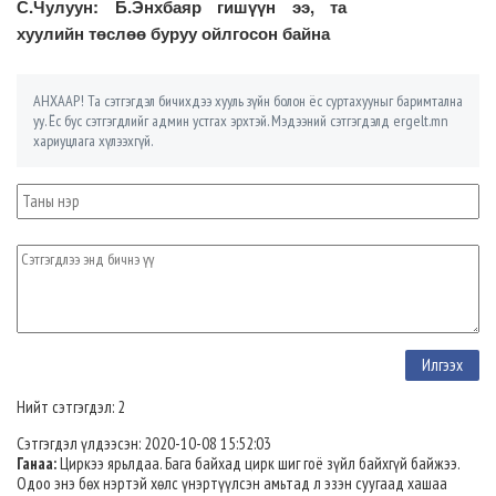
С.Чулуун: Б.Энхбаяр гишүүн ээ, та
хуулийн төслөө буруу ойлгосон байна
АНХААР! Та сэтгэгдэл бичихдээ хууль зүйн болон ёс суртахууныг баримтална
уу. Ёс бус сэтгэгдлийг админ устгах эрхтэй. Мэдээний сэтгэгдэлд ergelt.mn
хариуцлага хүлээхгүй.
Нийт сэтгэгдэл: 2
Сэтгэгдэл үлдээсэн: 2020-10-08 15:52:03
Ганаа:
Циркээ ярьлдаа. Бага байхад цирк шиг гоё зүйл байхгүй байжээ.
Одоо энэ бөх нэртэй хөлс үнэртүүлсэн амьтад л эзэн суугаад хашаа