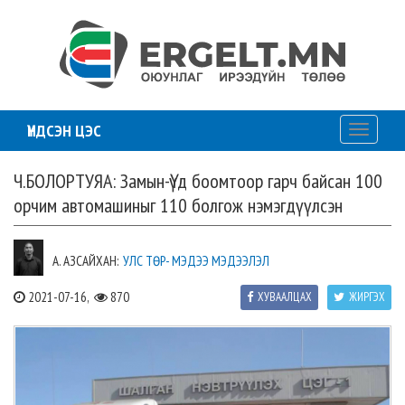
ҮНДСЭН ЦЭС
Toggle
navigati
Ч.БОЛОРТУЯА: Замын-Үүд боомтоор гарч байсан 100
орчим автомашиныг 110 болгож нэмэгдүүлсэн
А. АЗСАЙХАН:
УЛС ТӨР- МЭДЭЭ МЭДЭЭЛЭЛ
2021-07-16,
870
ХУВААЛЦАХ
ЖИРГЭХ