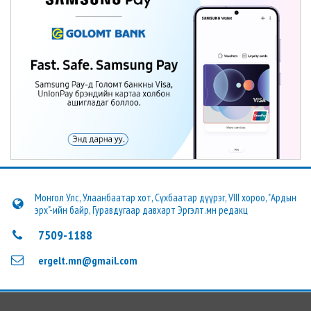
Монгол Улс, Улаанбаатар хот, Сүхбаатар дүүрэг, VIII хороо, "Ардын
эрх"-ийн байр, Гуравдугаар давхарт Эргэлт.мн редакц
7509-1188
ergelt.mn@gmail.com