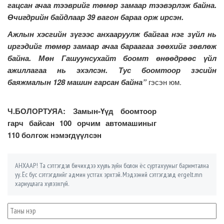
гацсан ачаа тээврийг төмөр замаар тээвэрлэж байна.
Өчигдрийн байдлаар 39 вагон бараа орж ирсэн.
Ажлын хэсгийн зүгээс анхааруулж байгаа нэг зүйл нь
иргэдийг төмөр замаар ачаа бараагаа зөөхийг зөвлөж
байна. Мөн Гашуунсухайт боомт өнөөдрөөс үйл
ажиллагаа нь эхэлсэн. Тус боомтоор зэсийн
баяжмалын 128 машин гарсан байна”
гэсэн юм.
Ч.БОЛОРТУЯА: Замын-Үүд боомтоор
гарч байсан 100 орчим автомашиныг
110 болгож нэмэгдүүлсэн
АНХААР! Та сэтгэгдэл бичихдээ хууль зүйн болон ёс суртахууныг баримтална
уу. Ёс бус сэтгэгдлийг админ устгах эрхтэй. Мэдээний сэтгэгдэлд ergelt.mn
хариуцлага хүлээхгүй.