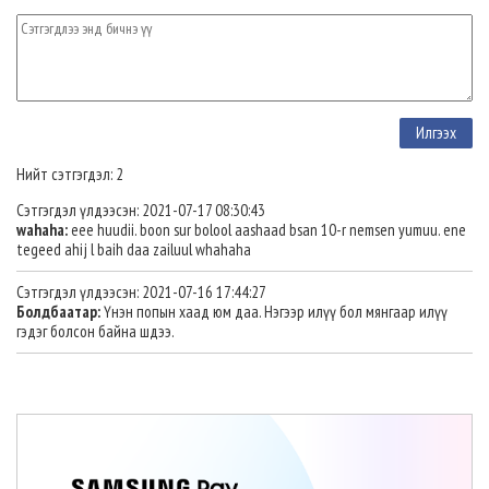
Нийт сэтгэгдэл: 2
Сэтгэгдэл үлдээсэн: 2021-07-17 08:30:43
wahaha:
eee huudii. boon sur bolool aashaad bsan 10-r nemsen yumuu. ene
tegeed ahij l baih daa zailuul whahaha
Сэтгэгдэл үлдээсэн: 2021-07-16 17:44:27
Болдбаатар:
Үнэн попын хаад юм даа. Нэгээр илүү бол мянгаар илүү
гэдэг болсон байна шдээ.