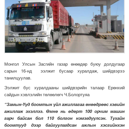
Монгол Улсын Засгийн газар өнөөдөр буюу долдугаар
сарын 16-нд ээлжит бусаар хуралдаж, шийдвэрээ
танилцуулав.
Ээлжит бус хуралдааны шийдвэрийн талаар Ерөнхий
сайдын хэвлэлийн төлөөлөгч Ч.Болортуяа
“Замын-Үүд боомтын үйл ажиллагаа өнөөдрөөс хэвийн
ажиллаж эхэллээ. Өмнө нь өдөрт 100 орчим машин
гарч байсан бол 110 болгон нэмэгдүүлсэн. Тухайн
боомтууд дээр байгуулагдсан ажлын хэсгийнхэн