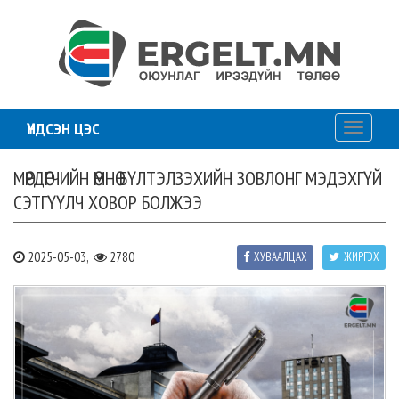
ҮНДСЭН ЦЭС
Toggle
navigati
МӨРДӨГЧИЙН ӨМНӨ БҮЛТЭЛЗЭХИЙН ЗОВЛОНГ МЭДЭХГҮЙ
СЭТГҮҮЛЧ ХОВОР БОЛЖЭЭ
2025-05-03,
2780
ХУВААЛЦАХ
ЖИРГЭХ