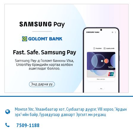
Монгол Улс, Улаанбаатар хот, Сүхбаатар дүүрэг, VIII хороо, "Ардын
эрх"-ийн байр, Гуравдугаар давхарт Эргэлт.мн редакц
7509-1188