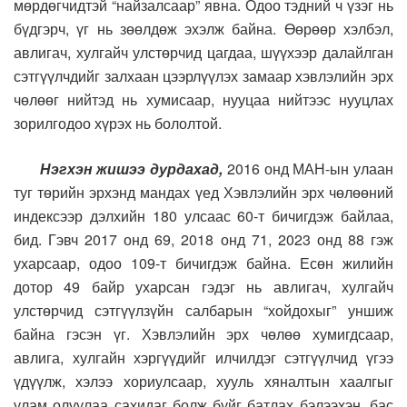
мөрдөгчидтэй “найзалсаар” явна. Одоо тэдний ч үзэг нь
бүдгэрч, үг нь зөөлдөж эхэлж байна. Өөрөөр хэлбэл,
авлигач, хулгайч улстөрчид цагдаа, шүүхээр далайлган
сэтгүүлчдийг залхаан цээрлүүлэх замаар хэвлэлийн эрх
чөлөөг нийтэд нь хумисаар, нууцаа нийтээс нууцлах
зорилгодоо хүрэх нь бололтой.
Нэгхэн жишээ дурдахад,
2016 онд МАН-ын улаан
туг төрийн эрхэнд мандах үед Хэвлэлийн эрх чөлөөний
индексээр дэлхийн 180 улсаас 60-т бичигдэж байлаа,
бид. Гэвч 2017 онд 69, 2018 онд 71, 2023 онд 88 гэж
ухарсаар, одоо 109-т бичигдэж байна. Есөн жилийн
дотор 49 байр ухарсан гэдэг нь авлигач, хулгайч
улстөрчид сэтгүүлзүйн салбарын “хойдохыг” уншиж
байна гэсэн үг. Хэвлэлийн эрх чөлөө хумигдсаар,
авлига, хулгайн хэргүүдийг илчилдэг сэтгүүлчид үгээ
үдүүлж, хэлээ хориулсаар, хууль хяналтын хаалгыг
улам олуулаа сахидаг болж буйг батлах бэлээхэн, бас