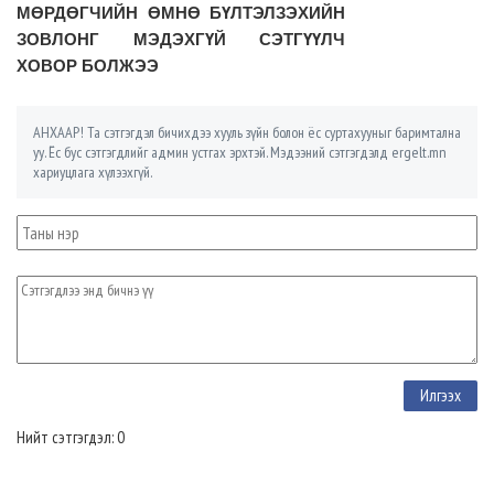
МӨРДӨГЧИЙН ӨМНӨ БҮЛТЭЛЗЭХИЙН
ЗОВЛОНГ МЭДЭХГҮЙ СЭТГҮҮЛЧ
ХОВОР БОЛЖЭЭ
АНХААР! Та сэтгэгдэл бичихдээ хууль зүйн болон ёс суртахууныг баримтална
уу. Ёс бус сэтгэгдлийг админ устгах эрхтэй. Мэдээний сэтгэгдэлд ergelt.mn
хариуцлага хүлээхгүй.
Нийт сэтгэгдэл: 0