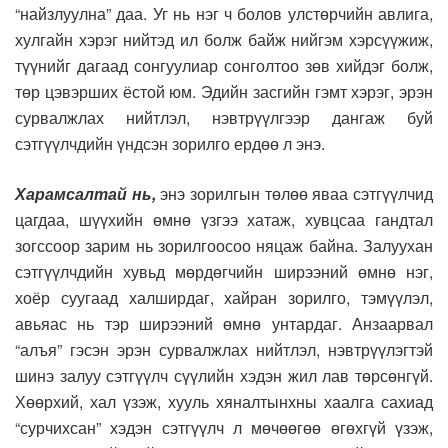
“найзлуулна” даа. Уг нь нэг ч болов улстөрчийн авлига,
хулгайн хэрэг нийтэд ил болж байж нийгэм хэрсүүжиж,
түүнийг дагаад сонгуулиар сонголтоо зөв хийдэг болж,
төр цэвэрших ёстой юм. Эдийн засгийн гэмт хэрэг, эрэн
сурвалжлах нийтлэл, нэвтрүүлгээр дангаж буй
сэтгүүлчдийн үндсэн зорилго ердөө л энэ.
Харамсалтай нь,
энэ зорилгын төлөө яваа сэтгүүлчид
цагдаа, шүүхийн өмнө үзгээ хатаж, хувцсаа гандтал
зогссоор зарим нь зорилгоосоо няцаж байна. Залуухан
сэтгүүлчдийн хувьд мөрдөгчийн ширээний өмнө нэг,
хоёр суугаад халширдаг, хайран зорилго, тэмүүлэл,
авьяас нь тэр ширээний өмнө унтардаг. Анзаарвал
“алъя” гэсэн эрэн сурвалжлах нийтлэл, нэвтрүүлэгтэй
шинэ залуу сэтгүүлч сүүлийн хэдэн жил лав төрсөнгүй.
Хөөрхий, хал үзэж, хууль хяналтынхны хаалга сахиад
“сурчихсан” хэдэн сэтгүүлч л мөчөөгөө өгөхгүй үзэж,