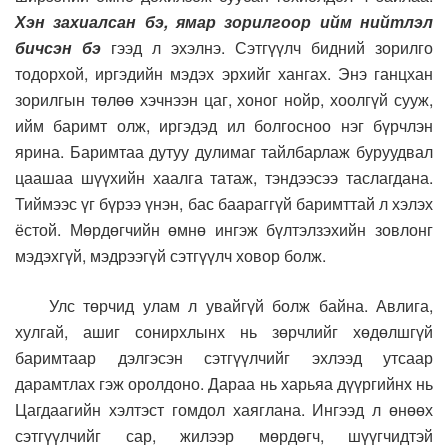
Хэн захиалсан бэ, ямар зорилгоор ийм нийтлэл
бичсэн бэ
гээд л эхэлнэ. Сэтгүүлч бидний зорилго
тодорхой, иргэдийн мэдэх эрхийг хангах. Энэ ганцхан
зорилгын төлөө хэчнээн цаг, хоног нойр, хоолгүй сууж,
ийм баримт олж, иргэдэд ил болгосноо нэг бүрчлэн
ярина. Баримтаа дутуу дулимаг тайлбарлаж буруудвал
цаашаа шүүхийн хаалга татаж, тэндээсээ таслагдана.
Тиймээс үг бүрээ үнэн, бас баараггүй баримттай л хэлэх
ёстой. Мөрдөгчийн өмнө ингэж бүлтэлзэхийн зовлонг
мэдэхгүй, мэдрээгүй сэтгүүлч ховор болж.
Улс төрчид улам л увайгүй болж байна. Авлига,
хулгай, ашиг сонирхлынх нь зөрчлийг хөдөлшгүй
баримтаар дэлгэсэн сэтгүүлчийг эхлээд утсаар
дарамтлах гэж оролдоно. Дараа нь харьяа дүүргийнх нь
Цагдаагийн хэлтэст гомдол хаяглана. Ингээд л өнөөх
сэтгүүлчийг сар, жилээр мөрдөгч, шүүгчидтэй