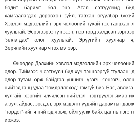
бодит баримт бол энэ. Атал сэтгүүлчид бид
хамгаалагдах дөрөвхөн зүйл, тавхан өгүүлбэр бүхий
Хэвлэл мэдээллийн эрх чөлөөний тухай гэх ганцхан л
хуультай. Эсрэгээрээ гүтгэсэн, нэр төрд халдсан зэргээр
“яллагдах” олон хуультай. Эрүүгийн хуулиар ч,
Зөрчлийн хуулиар ч гэх мэтээр.
Өнөөдөр Дэлхийн хэвлэл мэдээллийн эрх чөлөөний
өдөр. Тиймээс ч сэтгүүлч бид хүч тэнцвэргүй “тулаан”-д
өдөр тутам орж байдгаа уншигч, үзэгч, сонгогч, олон
нийтэд ганц удаа “гомдоллоход” гэмгүй биз. Бас, авлига,
хулгайн хэргийг илчилсэн нийтлэл, нэвтрүүлэг ямар их
аюул, айдас, эрсдэл, эрх мэдэлтнүүдийн дарамтыг давж
“төрдөг”-ийг ч нийтэд ярьж, ойлгуулж байх цаг нь нэгэнт
иржээ.