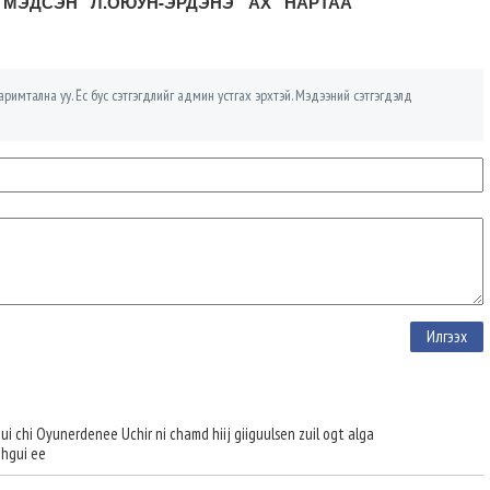
 МЭДСЭН Л.ОЮУН-ЭРДЭНЭ АХ НАРТАА
римтална уу. Ёс бус сэтгэгдлийг админ устгах эрхтэй. Мэдээний сэтгэгдэлд
ui chi Oyunerdenee Uchir ni chamd hiij giiguulsen zuil ogt alga
ihgui ee