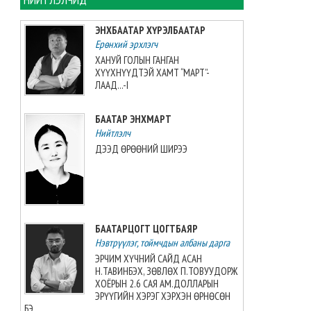
хийжээ
2026-08-07 10:16:21
ЭНХБААТАР ХҮРЭЛБААТАР
Ерөнхий эрхлэгч
Б.Шарав агсны гэргий
ХАНУЙ ГОЛЫН ГАНГАН
Д.ГАНЧИМЭГ: Хань минь “Төр
ХҮҮХНҮҮДТЭЙ ХАМТ “МАРТ”-
намайг үнэлж байхад би
ЛААД...-I
хүндлэхгүй бол болохгүй”
гээд эцсийнхээ хүчийг
БААТАР ЭНХМАРТ
шавхаж, өөрөө шагналаа авсан
Нийтлэлч
2026-08-07 08:24:12
ДЭЭД ӨРӨӨНИЙ ШИРЭЭ
“INTERNATIONAL SHINE CUP
2026”-гаас 7 алт, 7 мөнгө, 5
хүрэл медаль хүртжээ
2026-08-07 08:19:30
БААТАРЦОГТ ЦОГТБАЯР
Нэвтрүүлэг, тоймчдын албаны дарга
Камбож Улс 2028 оны Азийн
аваргыг зохион байгуулах
ЭРЧИМ ХҮЧНИЙ САЙД АСАН
эрхийг авлаа
Н.ТАВИНБЭХ, ЗӨВЛӨХ П.ТОВУУДОРЖ
2026-08-07 07:51:49
ХОЁРЫН 2.6 САЯ АМ.ДОЛЛАРЫН
ЭРҮҮГИЙН ХЭРЭГ ХЭРХЭН ӨРНӨСӨН
БЭ