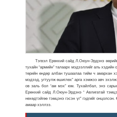
Тэгвэл Ерөнхий сайд Л.Оюун-Эрдэнэ өөрийнх н
тухайн “армийн” талаарх мэдээллийг аль хэдийн 
төрийн өндөр албан тушаалаа тийм ч амархан хэ
мэдээд, угтуулж өшиглөх” арга хэмжээ авч эхэлж
ов заль бол “ам мэх” юм. Тухайлбал, энэ сары
Ерөнхий сайд Л.Оюун-Эрдэнэ “ Авлигатай тэмц
нөхөдтэйгөө тэмцэнэ гэсэн үг" гэдгийг онцолсон
амаар хэллээ.