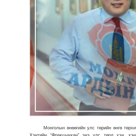
Монголын өнөөгийн улс төрийн өнгө төрхийг 
Хэнтийн “Фракцынхан” энэ улс төрд хэн, хэн