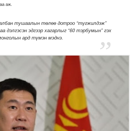
аа аж.
, албан тушаалын төлөө дотроо “түгжилдэж”
аа дэлгэсэн эдгээр хагарлыг “60 тэрбумын” гэх
 монголын ард түмэн мэднэ.