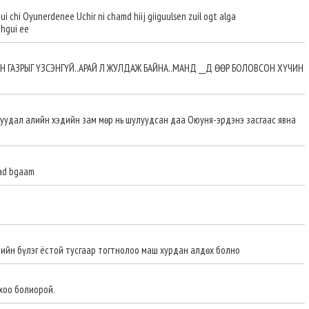
ui chi Oyunerdenee Uchir ni chamd hiij giiguulsen zuil ogt alga
ihgui ee
Н ГАЗРЫГ ҮЗСЭНГҮЙ..АРАЙ Л ЖУЛДАЖ БАЙНА..МАНД __Д ӨӨР БОЛОВСОН ХҮЧИН
асуудал алийн хэдийн зам мөр нь шулуудсан даа Оюуня-эрдэнэ засгаас явна
aad bgaam
дийн бүлэг ёстой тусгаар тогтнолоо маш хурдан алдөх болно
хоо болиорой.