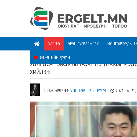
УЛС ТӨР
ЭРЭН СУРВАЛЖЛАХ
МОНГОЛЧУУДЫН 
ЭРГЭЛТИЙН ДУРАН
УДИРДСАН ЗАСГИЙН ГАЗАР НЬ УНАХЫГ МЭД
ХИЙЛЭЭ
Г. ГАН-ЭРДЭНЭ:
УЛС ТӨР- ТЭРСЛҮҮ ҮГ
2021-07-21