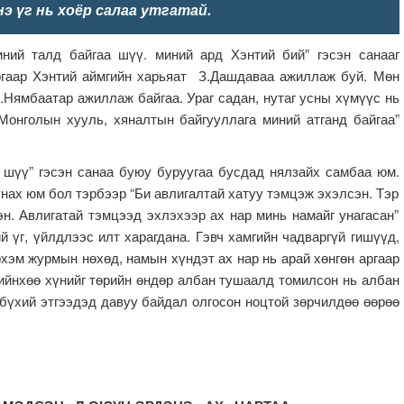
э үг нь хоёр салаа утгатай.
ний талд байгаа шүү. миний ард Хэнтий бий” гэсэн санааг
аргаар Хэнтий аймгийн харьяат З.Дашдаваа ажиллаж буй. Мөн
Х.Нямбаатар ажиллаж байгаа. Ураг садан, нутаг усны хүмүүс нь
онголын хууль, хяналтын байгууллага миний атганд байгаа”
 шүү” гэсэн санаа буюу буруугаа бусдад нялзайх самбаа юм.
нах юм бол тэрбээр “Би авлигалтай хатуу тэмцэж эхэлсэн. Тэр
. Авлигатай тэмцээд эхлэхээр ах нар минь намайг унагасан”
й үг, үйлдлээс илт харагдана. Гэвч хамгийн чадваргүй гишүүд,
рхэм журмын нөхөд, намын хүндэт ах нар нь арай хөнгөн аргаар
лийнхөө хүнийг төрийн өндөр албан тушаалд томилсон нь албан
бүхий этгээдэд давуу байдал олгосон ноцтой зөрчилдөө өөрөө