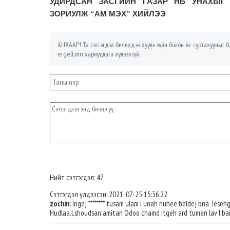
УДИРДСАН ЗАСГИЙН ГАЗАР НЬ УНАХЫГ
ЗОРИУЛЖ “АМ МЭХ” ХИЙЛЭЭ
АНХААР! Та сэтгэгдэл бичихдээ хууль зүйн болон ёс суртахууныг ба
ergelt.mn хариуцлага хүлээхгүй.
Нийт сэтгэгдэл: 47
Сэтгэгдэл үлдээсэн: 2021-07-25 15:36:22
zochin:
Ingej ******** tusam ulam l unah nuhee beldej bna Tesehg
Hudlaa.l.shoudsan amitan Odoo chamd itgeh ard tumen lav l ba