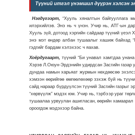
Түүний итгэл үнэмшил дүүрэн хэлсэн эн
Нэгдүгээрт,
“Хууль хяналтын байгууллага ми
илэрхийлэв. Энэ нь ч үнэн. Учир нь, АТГ-ын д
Хууль зүй, дотоод хэргийн сайдаар түүний үеэл 
энэ мэт өндөр албан тушаалыг хашиж байхад “М
гэдгийг бардам хэлэхээс ч яахав.
Хоёрдугаарт,
түүний “Би унавал хамтдаа унана
Хэрэв Л.Оюун-Эрдэнийн удирдсан Засгийн газар у
дундаа намын харьяат журмын нөхдөөсөө эхэлсэн
хэмээн өөрийгөө өмгөөлөхөөр зэхэж буй нь түүни
сайд нараар бүрдүүлсэн түүний Засгийн газрыг э
“хөрвүүлж” мэдэх юм. Учир нь, тэрбээр ураг төр
тушаалаа урвуулан ашигласан, өөрийн хамаарал 
ороогдож мэдэхээр байна.