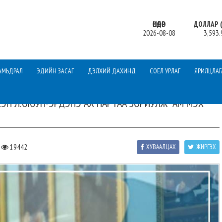
ӨНӨӨДӨР
ДОЛЛАР (
2026-08-08
3,593.
АМЬДРАЛ
ЭДИЙН ЗАСАГ
ДЭЛХИЙ ДАХИНД
СОЁЛ УРЛАГ
ЯРИЛЦЛАГ
СЭН Л.ОЮУН-ЭРДЭНЭ АХ НАРТАА ЗОРИУЛЖ “АМ МЭХ”
,
19442
ХУВААЛЦАХ
ЖИРГЭХ