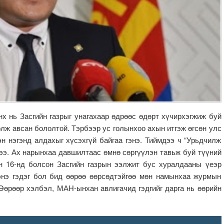
ь Засгийн газрыг унагахаар өдрөөс өдөрт хүчирхэгжиж буй
олж авсан бололтой. Тэрбээр ус голынхоо ахын итгэж өгсөн улс
н нэгэнд алдахыг хүсэхгүй байгаа гэнэ. Тиймдээ ч “Урьдчилж
ээ. Ах нарынхаа давшилтаас өмнө сөргүүлэн тавьж буй түүний
н 16-нд болсон Засгийн газрын ээлжит бус хуралдааны үеэр
энэ гэдэг бол бид өөрөө өөрсөдтэйгөө мөн намынхаа журмын
. Өөрөөр хэлбэл, МАН-ынхан авлигачид гэдгийг дарга нь өөрийн