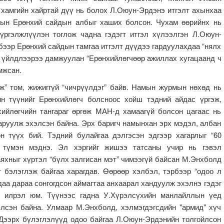
 хамгийн хайртай дүү нь болох Л.Оюун-Эрдэнэ итгэлт ахынхаа
сын Ерөнхий сайдын албыг хаших болсон. Чухам өөрийнх нь
 үргэлжлүүлэн тоглож чадна гэдэгт итгэл хүлээлгэн Л.Оюун-
бээр Ерөнхий сайдын тамгаа итгэлт дүүдээ гардуулахдаа “нялх
э үйлдлээрээ дамжуулан “Ерөнхийлөгчөөр ажиллах хугацаанд ч
мжсан.
ом, жижиггүй “чичрүүлдэг” байв. Намын журмын нөхөд нь
ин түүнийг Ерөнхийлөгч болсноос хойш тэдний айдас үргэж,
ийлөгчийн тангараг өргөж МАН-д хамаагүй болсон цагаас нь
аруулж эхэлсэн байна. Эрх баригч намынхан эрх мэдэл, албан
н түүх бий. Тэдний булайгаа дэлгэсэн эдгээр хагарлыг “60
 түмэн мэднэ. Эл хэргийг жишээ татсаны учир нь гэвэл
яхныг хүртэл “бүлх залгисан мэт” чимээгүй байсан М.Энхболд
 бэлэглэж байгаа харагдав. Өөрөөр хэлбэл, тэрбээр “одоо л
Удаа дараа сонгогдсон аймагтаа анхаарал хандуулж эхэлнэ гэдэг
н илрэл юм. Түүнээс гадна У.Хүрэлсүхийн манлайллын үед
лсэн байна. Улмаар М.Энхболд, хэлмэгдэгсдийн "армид" хүч
Дээрх бүлэглэлүүд одоо байгаа Л.Оюун-Эрдэнийн толгойлсон