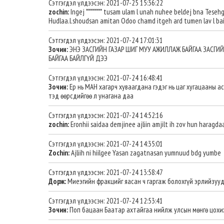
Сэтгэгдэл үлдээсэн: 2021-07-25 15:36:22
zochin:
Ingej ******** tusam ulam l unah nuhee beldej bna Tesehg
Hudlaa.l.shoudsan amitan Odoo chamd itgeh ard tumen lav l ba
Сэтгэгдэл үлдээсэн: 2021-07-24 17:01:31
Зочин:
ЭНЭ ЗАСГИЙН ГАЗАР ШИГ МУУ АЖИЛЛАЖ БАЙГАА ЗАСГИЙ
БАЙГАА БАЙЛГҮЙ ДЭЭ
Сэтгэгдэл үлдээсэн: 2021-07-24 16:48:41
Зочин:
Ер нь МАН хагарч хуваагдана гэдэг нь цаг хугацааны 
тэд өөрсдийгөө л унагана даа
Сэтгэгдэл үлдээсэн: 2021-07-24 14:52:16
zochin:
Eronhii saidaa demjinee ajliin amjilt ih zov hun haragd
Сэтгэгдэл үлдээсэн: 2021-07-24 14:35:01
Zochin:
Ajliih ni hiilgee Yasan zagatnasan yumnuud bdg yumbe
Сэтгэгдэл үлдээсэн: 2021-07-24 13:58:47
Дорж:
Миеэгийн фракцийг яасан ч гаргаж болохгүй эрлийзуу
Сэтгэгдэл үлдээсэн: 2021-07-24 12:53:41
Зочин:
Поп бацаан Баатар ахтайгаа нийлж улсын мөнгө цохи