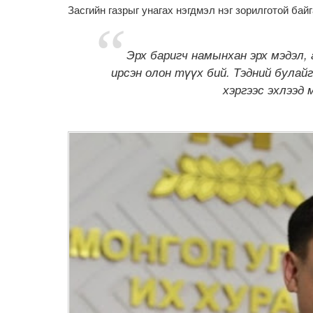
Засгийн газрыг унагах нэгдмэл нэг зорилготой байг
Эрх баригч намынхан эрх мэдэл
ирсэн олон түүх бий. Тэдний булайг
хэргээс эхлээд