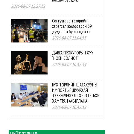
2026-08-07 12:27:32
Согтуугаар тээврийн
хэрэгсэл жолоодсон 69
дуудлага бүртгэгджээ
2026-08-07 11:04:33
ДАВГА ПРОКУРОРЫН ХҮҮ
“НОЁН СОЛИОТ”
2026-08-07 10:42:49
БҮХ ТӨРЛИЙН ШАТАХУУНЫ
ИМПОРТЫГ ШУУРХАЙ
ТЭЭВЭРЛЭХЭД ГХЯ, ЗТЯ, БХЯ
ХАМТРАН АЖИЛЛАНА
2026-08-07 10:42:18
БНСУ-ын буцалтгүй
тусламжийн төслийн
хэрэгжилтэд мониторинг
НИЙТЛЭЛЧИД