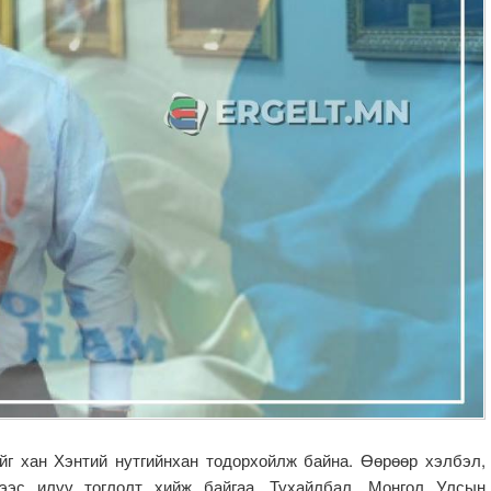
хан Хэнтий нутгийнхан тодорхойлж байна. Өөрөөр хэлбэл,
ээс илүү тоглолт хийж байгаа. Тухайлбал, Монгол Улсын