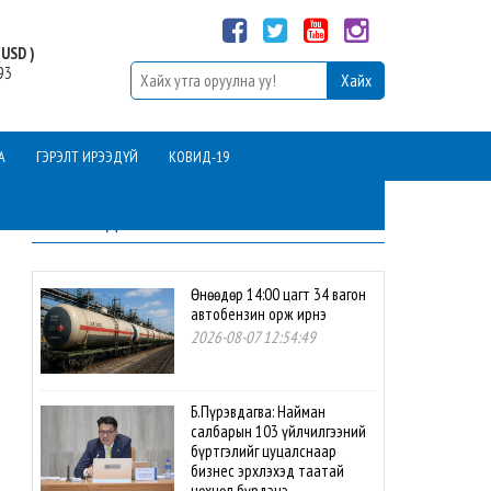
USD )
93
А
ГЭРЭЛТ ИРЭЭДҮЙ
КОВИД-19
ШИНЭ МЭДЭЭ
Өнөөдөр 14:00 цагт 34 вагон
автобензин орж ирнэ
2026-08-07 12:54:49
Б.Пүрэвдагва: Найман
салбарын 103 үйлчилгээний
бүртгэлийг цуцалснаар
бизнес эрхлэхэд таатай
нөхцөл бүрдэнэ