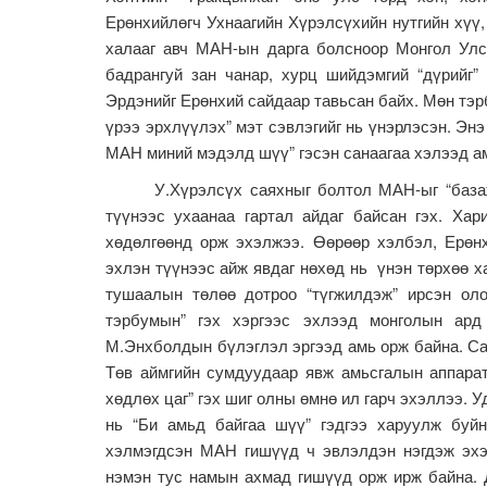
Ерөнхийлөгч Ухнаагийн Хүрэлсүхийн нутгийн хүү,
халааг авч МАН-ын дарга болсноор Монгол Ул
бадрангуй зан чанар, хурц шийдэмгий “дүрийг”
Эрдэнийг Ерөнхий сайдаар тавьсан байх. Мөн тэр
үрээ эрхлүүлэх” мэт сэвлэгийг нь үнэрлэсэн. Эн
МАН миний мэдэлд шүү” гэсэн санаагаа хэлээд а
У.Хүрэлсүх саяхныг болтол МАН-ыг “базаж” т
түүнээс ухаанаа гартал айдаг байсан гэх. Хар
хөдөлгөөнд орж эхэлжээ. Өөрөөр хэлбэл, Ерөнх
эхлэн түүнээс айж явдаг нөхөд нь үнэн төрхөө х
тушаалын төлөө дотроо “түгжилдэж” ирсэн оло
тэрбумын” гэх хэргээс эхлээд монголын ард
М.Энхболдын бүлэглэл эргээд амь орж байна. Са
Төв аймгийн сумдуудаар явж амьсгалын аппарат
хөдлөх цаг” гэх шиг олны өмнө ил гарч эхэллээ. 
нь “Би амьд байгаа шүү” гэдгээ харуулж буй
хэлмэгдсэн МАН гишүүд ч эвлэлдэн нэгдэж эхэ
нэмэн тус намын ахмад гишүүд орж ирж байна. 