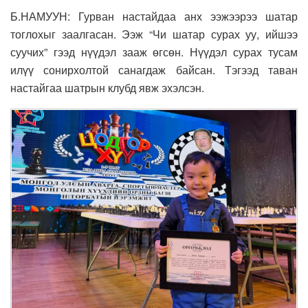
Б.НАМУУН: Гурван настайдаа анх ээжээрээ шатар
тоглохыг заалгасан. Ээж “Чи шатар сурах уу, ийшээ
суучих” гээд нүүдэл зааж өгсөн. Нүүдэл сурах тусам
илүү сонирхолтой санагдаж байсан. Тэгээд таван
настайгаа шатрын клубд явж эхэлсэн.