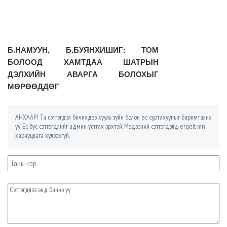
Б.НАМУУН, Б.БУЯНХИШИГ: ТОМ
БОЛООД ХАМТДАА ШАТРЫН
ДЭЛХИЙН АВАРГА БОЛОХЫГ
МӨРӨӨДДӨГ
АНХААР! Та сэтгэгдэл бичихдээ хууль зүйн болон ёс суртахууныг баримтална
уу. Ёс бус сэтгэгдлийг админ устгах эрхтэй. Мэдээний сэтгэгдэлд ergelt.mn
хариуцлага хүлээхгүй.