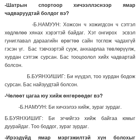
-Шатрын спортоор хичээллэснээр ямар
чадваруудтай болдог вэ?
-Б.НАМУУН: Хожсон ч хожигдсон ч сэтгэл
хөдлөлөө хянах хэрэгтэй байдаг. Хэт онгирох эсвэл
гуниглавал дараагийн өрөгтөө сайн тоглож чадахгүй
гэсэн үг. Бас тэвчээртэй сууж, анхаарлаа төвлөрүүлж,
хурдан сэтгэж сурсан. Бас тооцоолол хийх чадвартай
болсон.
Б.БУЯНХИШИГ: Би нүүдэл, тоо хурдан бодож
сурсан. Бас найзуудтай болсон.
-Чөлөөт цагаа юу хийж өнгөрөөдөг вэ?
-Б.НАМУУН: Би хичээлээ хийж, зураг зурдаг.
Б.БУЯНХИШИГ: Би эгчийгээ хийж байгаа юмыг
дуурайдаг. Тоо боддог, зураг зурдаг.
-Ирээдүйд ямар мэргэжилтэй хүн болохыг