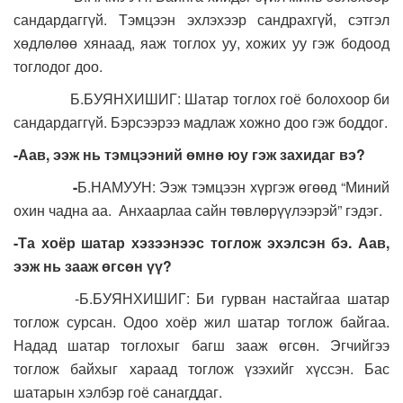
сандардаггүй. Тэмцээн эхлэхээр сандрахгүй, сэтгэл
хөдлөлөө хянаад, яаж тоглох уу, хожих уу гэж бодоод
тоглодог доо.
Б.БУЯНХИШИГ: Шатар тоглох гоё болохоор би
сандардаггүй. Бэрсээрээ мадлаж хожно доо гэж боддог.
-Аав, ээж нь тэмцээний өмнө юу гэж захидаг вэ?
-
Б.НАМУУН: Ээж тэмцээн хүргэж өгөөд “Миний
охин чадна аа. Анхаарлаа сайн төвлөрүүлээрэй” гэдэг.
-Та хоёр шатар хэзээнээс тоглож эхэлсэн бэ.
Аав,
ээж нь зааж өгсөн үү?
-Б.БУЯНХИШИГ: Би гурван настайгаа шатар
тоглож сурсан. Одоо хоёр жил шатар тоглож байгаа.
Надад шатар тоглохыг багш зааж өгсөн. Эгчийгээ
тоглож байхыг хараад тоглож үзэхийг хүссэн. Бас
шатарын хэлбэр гоё санагддаг.