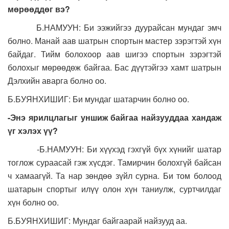
мөрөөддөг вэ?
Б.НАМУУН: Би ээжийгээ дуурайсан мундаг эмч
болно. Манай аав шатрын спортын мастер зэрэгтэй хүн
байдаг. Тийм болохоор аав шигээ спортын зэрэгтэй
болохыг мөрөөдөж байгаа. Бас дүүтэйгээ хамт шатрын
Дэлхийн аварга болно оо.
Б.БУЯНХИШИГ: Би мундаг шатарчин болно оо.
-Энэ ярилцлагыг уншиж байгаа найзууддаа хандаж
үг хэлэх үү?
-Б.НАМУУН: Би хүүхэд гэхгүй бүх хүнийг шатар
тоглож сураасай гэж хүсдэг. Тамирчин болохгүй байсан
ч хамаагүй. Та нар зөндөө зүйл сурна. Би том болоод
шатарын спортыг илүү олон хүн таниулж, суртчилдаг
хүн болно оо.
Б.БУЯНХИШИГ: Мундаг байгаарай найзууд аа.