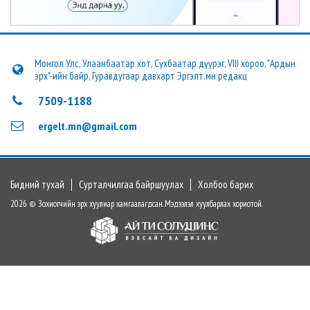
Монгол Улс, Улаанбаатар хот, Сүхбаатар дүүрэг, VIII хороо, "Ардын
эрх"-ийн байр, Гуравдугаар давхарт Эргэлт.мн редакц
7509-1188
ergelt.mn@gmail.com
Бидний тухай
Сурталчилгаа байршуулах
Холбоо барих
2026 © Зохиогчийн эрх хуулиар хамгаалагдсан. Мэдээлэл хуулбарлах хориотой.