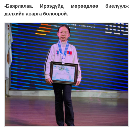
-Баярлалаа. Ирээдүйд мөрөөдлөө биелүүлж
дэлхийн аварга болоорой.