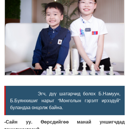
Эгч, дүү шатарчид болох Б.Намуун,
Б.Буянхишиг нарыг “Монголын гэрэлт ирээдүй”
буландаа онцолж байна.
-Сайн уу. Өөрсдийгөө манай уншигчдад