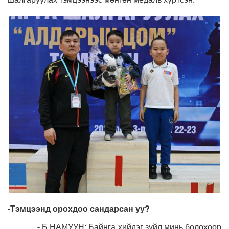
-Тэмцээнд орохдоо сандарсан уу?
-
Б.НАМУУН: Байнга хийдэг зүйл минь болохоор