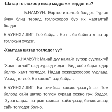
-Шатар тоглохоор ямар мэдрэмж төрдөг вэ?
-Б.НАМУУН: Өөртөө итгэлтэй болдог. Түргэн
буюу блиц төрөлд тоглохоороо бүр их жаргалтай
болдог.
Б.БУЯНХИШИГ: Гоё байдаг. Ер нь би байнга л шатар
тоглохын хүсдэг.
-Хамтдаа шатар тоглодог уу?
-Б.НАМУУН: Манай дүү намайг зүгээр суулгахгүй
“Хамт тоглоё” гээд хүрээд ирдэг. Бид хоёр бараг өдөр
болгон хамт тоглодог. Надад хожигдохоороо уурлаад,
“Ахиад тоглоё. Би хожно” гээд байдаг.
Б.БУЯНХИШИГ: Би эгчийгээ хожиж үзээгүй ээ. Том
болоод сайн шатар тоглож сураад хожно гэж боддог.
Зурагтаараа шатрын тэмцээн хайж үзээд, бичиж аваад
сайн тоглодог болно.