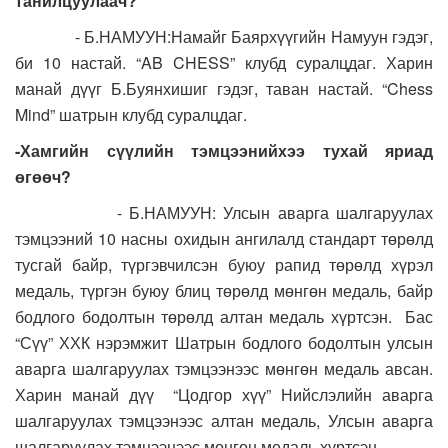
танилцуулаач?
- Б.НАМУУН:Намайг Баярхүүгийн Намуун гэдэг,
би 10 настай. “AB CHESS” клубд суралцдаг. Харин
манай дүүг Б.Буянхишиг гэдэг, таван настай. “Chess
Mind” шатрын клубд суралцдаг.
-Хамгийн сүүлийн тэмцээнийхээ тухай яриад
өгөөч?
- Б.НАМУУН: Улсын аварга шалгаруулах
тэмцээний 10 насны охидын ангилалд стандарт төрөлд
тусгай байр, түргэвчилсэн буюу рапид төрөлд хүрэл
медаль, түргэн буюу блиц төрөлд мөнгөн медаль, байр
бодлого бодолтын төрөлд алтан медаль хүртсэн. Бас
“Сүү” ХХК нэрэмжит Шатрын бодлого бодолтын улсын
аварга шалгаруулах тэмцээнээс мөнгөн медаль авсан.
Харин манай дүү “Цодгор хүү” Нийслэлийн аварга
шалгаруулах тэмцээнээс алтан медаль, Улсын аварга
шалгаруулах тэмцээнээс мөнгөн медаль хүртсэн.