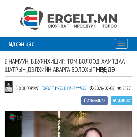
ҮНДСЭН ЦЭС
Toggle
navigati
Б.НАМУУН, Б.БУЯНХИШИГ: ТОМ БОЛООД ХАМТДАА
ШАТРЫН ДЭЛХИЙН АВАРГА БОЛОХЫГ МӨРӨӨДДӨГ
Б. ХОНГОРЗУЛ:
ГЭРЭЛТ ИРЭЭДҮЙ- ТҮҮЧЭЭ
2026-07-06,
5677
ХУВААЛЦАХ
ЖИРГЭХ