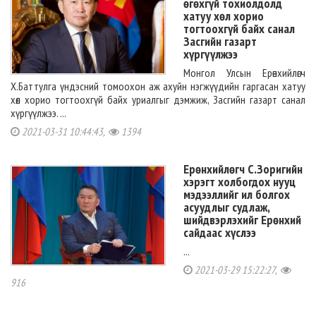
өгөхгүй тохиолдолд
хатуу хөл хорио
тогтоохгүй байх санал
Засгийн газарт
хүргүүлжээ
Монгол Улсын Ерөнхийлөгч
Х.Баттулга үндэсний томоохон аж ахуйн нэгжүүдийн гаргасан хатуу
хөл хорио тогтоохгүй байх уриалгыг дэмжиж, Засгийн газарт санал
хүргүүлжээ. ...
2021-03-31 10:44:43,
1394
Ерөнхийлөгч С.Зоригийн
хэрэгт холбогдох нууц
мэдээллийг ил болгох
асуудлыг судлаж,
шийдвэрлэхийг Ерөнхий
сайдаас хүслээ
...
2021-03-29 15:22:27,
916