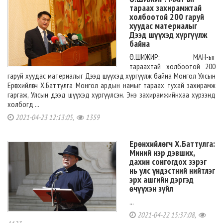
тараах захирамжтай
холбоотой 200 гаруй
хуудас материалыг
Дээд шүүхэд хүргүүлж
байна
Ө.ШИЖИР: МАН-ыг
тараахтай холбоотой 200
гаруй хуудас материалыг Дээд шүүхэд хүргүүлж байна Монгол Улсын
Ерөнхийлөгч Х.Баттулга Монгол ардын намыг тараах тухай захирамж
гаргаж, Улсын дээд шүүхэд хүргүүлсэн. Энэ захирамжийнхаа хүрээнд
холбогд ...
2021-04-23 12:13:05,
1359
Ерөнхийлөгч Х.Баттулга:
Миний нэр дэвших,
дахин сонгогдох зэрэг
нь улс үндэстний нийтлэг
эрх ашгийн дэргэд
өчүүхэн зүйл
...
2021-04-22 15:37:08,