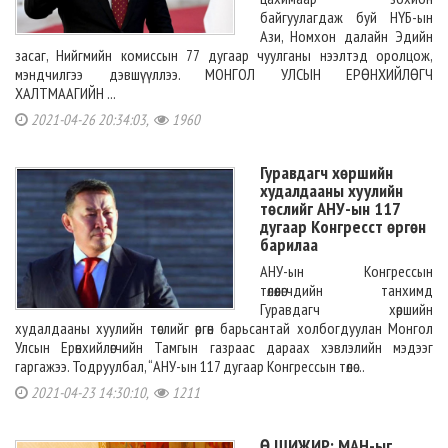
байгуулагдаж буй НҮБ-ын
Ази, Номхон далайн Эдийн
засаг, Нийгмийн комиссын 77 дугаар чуулганы нээлтэд оролцож,
мэндчилгээ дэвшүүллээ. МОНГОЛ УЛСЫН ЕРӨНХИЙЛӨГЧ
ХАЛТМААГИЙН ...
2021-04-26 20:34:03,
1960
Гуравдагч хөршийн
худалдааны хуулийн
төслийг АНУ-ын 117
дугаар Конгресст өргөн
барилаа
АНУ-ын Конгрессын
төлөөлөгчдийн танхимд
Гуравдагч хөршийн
худалдааны хуулийн төслийг өргөн барьсантай холбогдуулан Монгол
Улсын Ерөнхийлөгчийн Тамгын газраас дараах хэвлэлийн мэдээг
гаргажээ. Тодруулбал, “АНУ-ын 117 дугаар Конгрессын төлө ...
2021-04-23 14:30:10,
1211
Ө.ШИЖИР: МАН-ыг