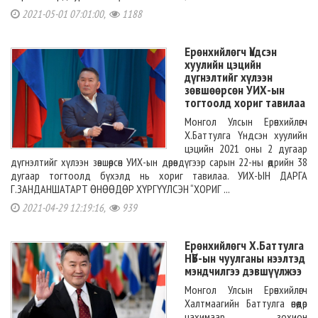
2021-05-01 07:01:00,
1188
Ерөнхийлөгч Үндсэн
хуулийн цэцийн
дүгнэлтийг хүлээн
зөвшөөрсөн УИХ-ын
тогтоолд хориг тавилаа
Монгол Улсын Ерөнхийлөгч
Х.Баттулга Үндсэн хуулийн
цэцийн 2021 оны 2 дугаар
дүгнэлтийг хүлээн зөвшөөрсөн УИХ-ын дөрөвдүгээр сарын 22-ны өдрийн 38
дугаар тогтоолд бүхэлд нь хориг тавилаа. УИХ-ЫН ДАРГА
Г.ЗАНДАНШАТАРТ ӨНӨӨДӨР ХҮРГҮҮЛСЭН “ХОРИГ ...
2021-04-29 12:19:16,
939
Ерөнхийлөгч Х.Баттулга
НҮБ-ын чуулганы нээлтэд
мэндчилгээ дэвшүүлжээ
Монгол Улсын Ерөнхийлөгч
Халтмаагийн Баттулга өнөөдөр
цахимаар зохион