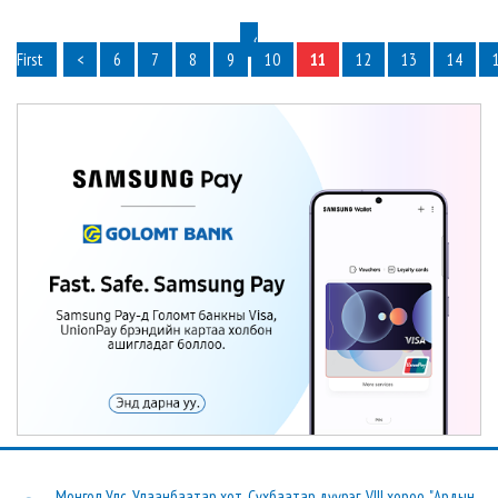
‹
First
<
6
7
8
9
10
11
12
13
14
Монгол Улс, Улаанбаатар хот, Сүхбаатар дүүрэг, VIII хороо, "Ардын