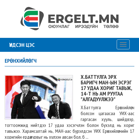
ҮНДСЭН ЦЭС
Toggle
navigati
ЕРӨНХИЙЛӨГЧ
Х.БАТТУЛГА ЭРХ
БАРИГЧ МАН-ЫН ЭСРЭГ
17 УДАА ХОРИГ ТАВЬЖ,
14-Т НЬ АМ РУУГАА
"АЛГАДУУЛЖЭЭ"
Х.Баттулга Ерөнхийлөгч
болсон цагаасаа УИХ-аас
гаргасан хууль, шийдвэр,
тогтоомжид нийтдээ 17 удаа хэсэгчлэн болон бүхэлд нь хориг
тавьжээ. Харамсалтай нь, МАН-аас бүрэлдсэн УИХ Ерөнхийлөгчийн 17
хоригийн ердөө гурвыг нь хүлээн авсан бол, б ...