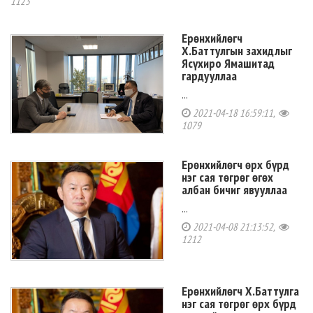
1123
Ерөнхийлөгч
Х.Баттулгын захидлыг
Ясүхиро Ямашитад
гардууллаа
...
2021-04-18 16:59:11,
1079
Ерөнхийлөгч өрх бүрд
нэг сая төгрөг өгөх
албан бичиг явууллаа
...
2021-04-08 21:13:52,
1212
Ерөнхийлөгч Х.Баттулга
нэг сая төгрөг өрх бүрд