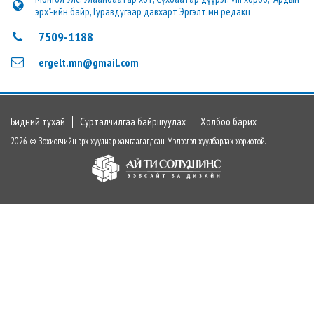
эрх"-ийн байр, Гуравдугаар давхарт Эргэлт.мн редакц
7509-1188
ergelt.mn@gmail.com
Бидний тухай
Сурталчилгаа байршуулах
Холбоо барих
2026 © Зохиогчийн эрх хуулиар хамгаалагдсан. Мэдээлэл хуулбарлах хориотой.