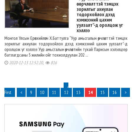
өөрчлөлттэй тэмцэх
зорилгыг ахиулан
тодорхойлох дээд
хэмжээний цахим
уулзалт”-д оролцож үг
хэллээ
Монгол Улсын Ерөнхийлөгч Х.Баттулга “Уур амьсгалын өөрчлөлттэй тэмцэх
зорилгыг ахиулан тодорхойлох дээд хэмжээний цахим уулзалт”-д
оролцож үг хэллээ Уур амьсгалын өөрчлөлтийн тухай Парисын хэлэлцээр
батлагдсаны 5 жилийн ойг тохиолдуулан 202 ...
2020-12-13 12:52:20,
816
‹
First
<
9
10
11
12
13
14
15
16
>