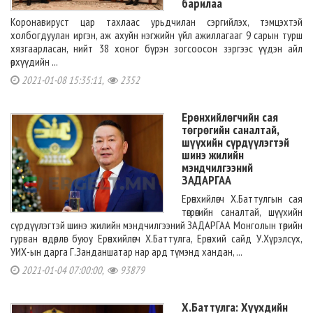
барилаа
Коронавируст цар тахлаас урьдчилан сэргийлэх, тэмцэхтэй
холбогдуулан иргэн, аж ахуйн нэгжийн үйл ажиллагааг 9 сарын турш
хязгаарласан, нийт 38 хоног бүрэн зогсоосон зэргээс үүдэн айл
өрхүүдийн ...
2021-01-08 15:35:11,
2352
Ерөнхийлөгчийн сая
төгрөгийн саналтай,
шүүхийн сүрдүүлэгтэй
шинэ жилийн
мэндчилгээний
ЗАДАРГАА
Ерөнхийлөгч Х.Баттулгын сая
төгрөгийн саналтай, шүүхийн
сүрдүүлэгтэй шинэ жилийн мэндчилгээний ЗАДАРГАА Монголын төрийн
гурван өндөрлөг буюу Ерөнхийлөгч Х.Баттулга, Ерөнхий сайд У.Хүрэлсүх,
УИХ-ын дарга Г.Занданшатар нар ард түмэнд хандан, ...
2021-01-04 07:00:00,
93879
Х.Баттулга: Хүүхдийн