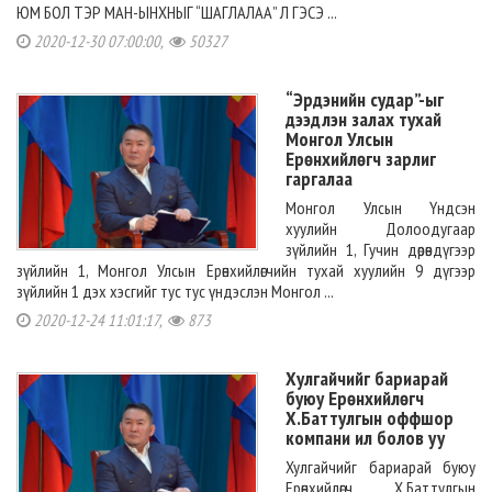
ЮМ БОЛ ТЭР МАН-ЫНХНЫГ “ШАГЛАЛАА” Л ГЭСЭ ...
2020-12-30 07:00:00,
50327
“Эрдэнийн судар”-ыг
дээдлэн залах тухай
Монгол Улсын
Ерөнхийлөгч зарлиг
гаргалаа
Монгол Улсын Үндсэн
хуулийн Долоодугаар
зүйлийн 1, Гучин дөрөвдүгээр
зүйлийн 1, Монгол Улсын Ерөнхийлөгчийн тухай хуулийн 9 дүгээр
зүйлийн 1 дэх хэсгийг тус тус үндэслэн Монгол ...
2020-12-24 11:01:17,
873
Хулгайчийг бариарай
буюу Ерөнхийлөгч
Х.Баттулгын оффшор
компани ил болов уу
Хулгайчийг бариарай буюу
Ерөнхийлөгч Х.Баттулгын