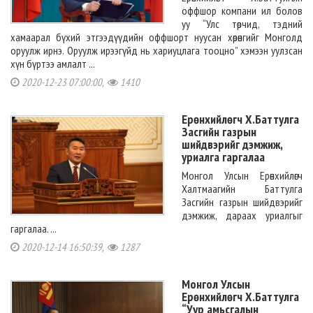
оффшор компани ил болов
уу “Улс төрчид, тэдний
хамаарал бүхий этгээдүүдийн оффшорт нуусан хөрөнгийг Монголд
оруулж ирнэ. Оруулж ирээгүйд нь хариуцлага тооцно” хэмээн уулзсан
хүн бүртээ амлалт ...
2020-12-23 07:00:00,
1410
Ерөнхийлөгч Х.Баттулга
Засгийн газрын
шийдвэрийг дэмжиж,
уриалга гаргалаа
Монгол Улсын Ерөнхийлөгч
Халтмаагийн Баттулга
Засгийн газрын шийдвэрийг
дэмжиж, дараах уриалгыг
гаргалаа. ...
2020-12-14 16:50:39,
1287
Монгол Улсын
Ерөнхийлөгч Х.Баттулга
“Уур амьсгалын