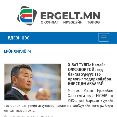
ҮНДСЭН ЦЭС
Toggle
navigati
ЕРӨНХИЙЛӨГЧ
Х.БАТТУЛГА: Намайг
ОФФШОРТОЙ гээд
байгаа хүмүүс тэр
орлогыг тодорхойлбол
ӨӨРСДӨӨ АВААРАЙ
Монгол Улсын Ерөнхийлөгч
Х.Баттулга өнөөдөр МҮОНРТ-д
УИХ-д өргөн барьсан хуулийн
төсөл болон цаг үеийн асуудлаар ярилцлага өглөө. Хуулийн төсөлд өрх бүрд
нэг сая төгрөг олгох ...