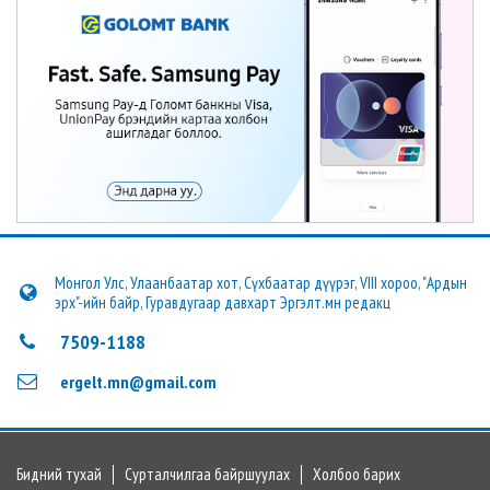
Монгол Улс, Улаанбаатар хот, Сүхбаатар дүүрэг, VIII хороо, "Ардын
эрх"-ийн байр, Гуравдугаар давхарт Эргэлт.мн редакц
7509-1188
ergelt.mn@gmail.com
Бидний тухай
Сурталчилгаа байршуулах
Холбоо барих