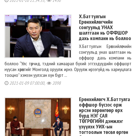
2021-01-10 21:34:35,
1430
Х.Баттулгын
Ерөнхийлөгчийн
сонгуульд УНАХ
шалтгаан нь ОФФШОР
дахь компани нь боллоо
Х.Баттулгын Ерөнхийлөгчийн
сонгуульд унах шалтгаан нь
оффшор дахь компани нь
боллоо “Улс төрчид, тэдний хамаарал бүхий этгээдүүдийн оффшорт
нуусан хөрөнгийг Монголд оруулж ирнэ. Оруулж ирээгүйд нь хариуцлага
тооцно” хэмээн уулзсан хүн бүрт ...
2021-01-09 07:00:00,
2098
Ерөнхийлөгч Х.Баттулга
оффшор бүсээс орж
ирсэн хөрөнгөөр өрх
бүрд НЭГ САЯ
ТӨГРӨГИЙН дэмжлэг
үзүүлэх УИХ-ын
тогтоолын төсөл өргөн