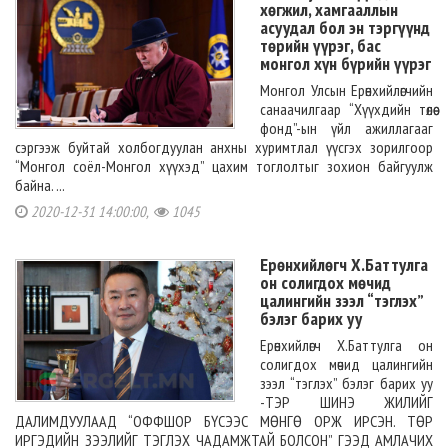
хөгжил, хамгааллын
асуудал бол эн тэргүүнд
төрийн үүрэг, бас
монгол хүн бүрийн үүрэг
Монгол Улсын Ерөнхийлөгчийн
санаачилгаар “Хүүхдийн төлөө
фонд”-ын үйл ажиллагааг
сэргээж буйтай холбогдуулан анхны хуримтлал үүсгэх зорилгоор
“Монгол соёл-Монгол хүүхэд” цахим тоглолтыг зохион байгуулж
байна. ...
2020-12-31 14:00:00,
1045
Ерөнхийлөгч Х.Баттулга
он солигдох мөчид
цалингийн зээл “тэглэх”
бэлэг барих уу
Ерөнхийлөгч Х.Баттулга он
солигдох мөчид цалингийн
зээл “тэглэх” бэлэг барих уу
-ТЭР ШИНЭ ЖИЛИЙГ
ДАЛИМДУУЛААД “ОФФШОР БҮСЭЭС МӨНГӨ ОРЖ ИРСЭН. ТӨР
ИРГЭДИЙН ЗЭЭЛИЙГ ТЭГЛЭХ ЧАДАМЖТАЙ БОЛСОН” ГЭЭД АМЛАЧИХ