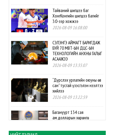
Тайваний шигшээ баг
ХонгКонгийн шигшээ багийг
3:0-ээр хожжээ
2026-08-09 16:08:00
СЭЛЭНГЭ АЙМАГТ БАРИГДАЖ
БУЙ 70 МВТ-ЫН ДЦС-ЫН
ТЕХНОЛОГИЙН АНХНЫ ГАЛЫГ
АСААЖЭЭ
2026-08-09 13:35:07
“Дүрслэх урлагийн оюуны өв
сан” тусгай үзэсгэлэн нээлтээ
хийлээ
2026-08-09 13:22:59
Багануурт 134 сая
ам.долларын хөрөнгө
оруулалтаар нүүрс-
пиролизын үйлдвэр
байгуулахаар боллоо
НИЙТЛЭЛЧИД