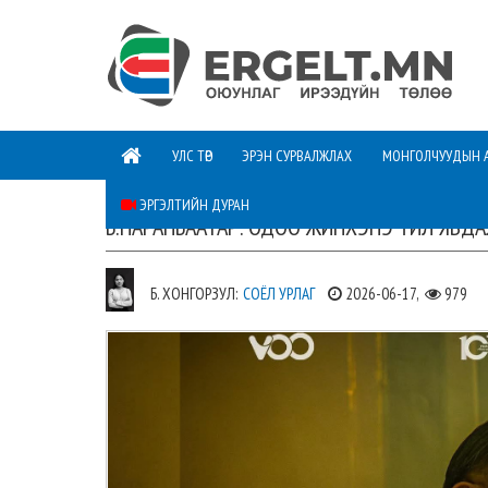
УЛС ТӨР
ЭРЭН СУРВАЛЖЛАХ
МОНГОЛЧУУДЫН 
ЭРГЭЛТИЙН ДУРАН
Б.НАРАНБААТАР: ОДОО ЖИНХЭНЭ ҮЙЛ ЯВДА
Б. ХОНГОРЗУЛ:
СОЁЛ УРЛАГ
2026-06-17,
979