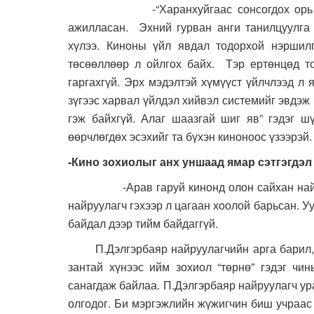
-“Харанхуйгаас сонсогдох орь дуу” к
ажилласан. Эхний гурван анги танилцуулга 
хүлээ. Киноны үйл явдал тодорхой нэршилг
төсөөллөөр л ойлгох байх. Тэр ертөнцөд то
гаргахгүй. Эрх мэдэлтэй хүмүүст үйлчлээд л 
зүгээс харвал үйлдэл хийвэл системийг эвдэж 
гэж байхгүй. Алаг шаазгай шиг яв” гэдэг ш
өөрчлөгдөх эсэхийг та бүхэн киноноос үзээрэй.
-Кино зохиолыг анх уншаад ямар сэтгэгдэл
-Арав гаруй кинонд олон сайхан найруул
найруулагч гэхээр л цагаан хоолой барьсан. Уу
байдал дээр тийм байдаггүй.
П.Дэлгэрбаяр найруулагчийн арга барил, зо
зантай хүнээс ийм зохиол “төрнө” гэдэг ч
санагдаж байлаа. П.Дэлгэрбаяр найруулагч ура
олгодог. Би мэргэжлийн жүжигчин биш учраас 