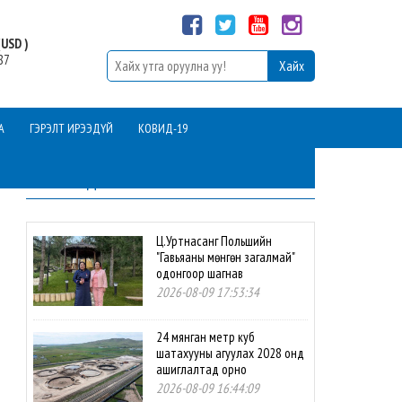
USD )
87
А
ГЭРЭЛТ ИРЭЭДҮЙ
КОВИД-19
ШИНЭ МЭДЭЭ
Ц.Уртнасанг Польшийн
"Гавьяаны мөнгөн загалмай"
одонгоор шагнав
2026-08-09 17:53:34
24 мянган метр куб
шатахууны агуулах 2028 онд
ашиглалтад орно
2026-08-09 16:44:09