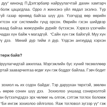
инонд П.Дэлгэрбаяр найруулагчтай дахин хамтарч
болж цацагдлаа. Одоо л жинхэнэ үйл явдал эхэлнэ. Түр
үй газар өрнөөд байгаа шүү дээ. Үзэгчдэд өөр өөрийн
гтсон нэг системийн гүнд орсон. Өөрийн гэсэн шийдвэр
яваад байгаа жижүүрийн дүрийг бүтээсэн. Хэрвээ үзэгчийн
чадах хүн байж ч магадгүй. “Сайн хүн гэж байхгүй. Муу хүн
үү дээ. Миний дүр тийм л дүр. Үлдсэн ангиудад хэрхэн
 төрж байв?
агчидтай ажиллаа. Мэргэжлийн бус хүний төсөөллөөр
ртай зааварчилгаа өгдөг хүн гэж боддог байлаа. Гэвч бодит
хиол нь их содон байдаг. Тэр даруухан төрхтэй, зөөлөн
инь өөрөө сонин шүү дээ. Зохиолоо уншаад сонирхолтой
н бүтээлчдэдээ эрх чөлөөг нь олгож, сэтгэж тоглох боломж
“Би ингэж зохиолоо ойлголоо. Яаж тогловол зүгээр үү” гэж