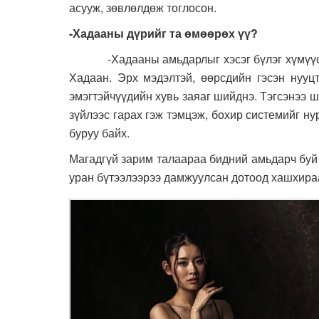
асууж, зөвлөлдөж тоглосон.
-Хадааны дүрийг та өмөөрөх үү?
-Хадааны амьдарлыг хэсэг бүлэг хүмүүс ши
Хадаан. Эрх мэдэлтэй, өөрсдийн гэсэн нууцт
эмэгтэйчүүдийн хувь заяаг шийднэ. Тэгсэнээ ш
зүйлээс гарах гэж тэмцэж, бохир системийг ну
буруу байх.
Магадгүй зарим талаараа бидний амьдарч буй 
уран бүтээлээрээ дамжуулсан дотоод хашхираа