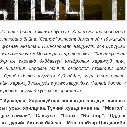
” пикчерсийн хамтын бүтээл “Харанхуйгаас сонсогдох
ыг татсаар байна. “Orange” энтертайнментийн 10 жилийн
 зургаан ангитай. П.Дэлгэрбаяр найруулж, гол дүрүүдэд
тын жүжигчин Б.Мөнхнаран нар тогложээ. “Харанхуйгаас
бүр ил гаргаад байдаггүй амьдралын харанхуй тал,
лон нийгмийн дарамт, тэдний өмгөөлөл, тэмцлийг маш
р бүрийн дотор нуугдаж буй айдас, нууц, өшөө авалт,
ийн, харанхуй талуудыг ухаж харуулдаг. "Миний дотор ч
 өөрөөсөө асуухад хүргэхээр өрнөлтэй.
 буландаа “Харанхуйгаас сонсогдох орь дуу” киноны
рыг урьж, ярилцлаа. Түүний хувьд өмнө нь “Монгол”,
драх сайхан”, “Сансула”, “Шалз”, “No drug”, “Оддын
слах дүрийг бүтээж байсан. Мөн тэрбээр Цагдаагийн