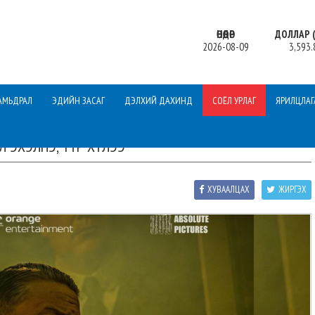
ӨНӨӨДӨР
ДОЛЛАР (
2026-08-09
3,593.
АМЬДРАЛ
ЭДИЙН ЗАСАГ
ДЭЛХИЙ ДАХИНД
СОЁЛ УРЛАГ
ЯРИЛЦЛАГ
Л ЭХЭЛНЭ, ТҮР ХҮЛЭЭ
ХУВААЛЦАХ
ЖИРГЭХ