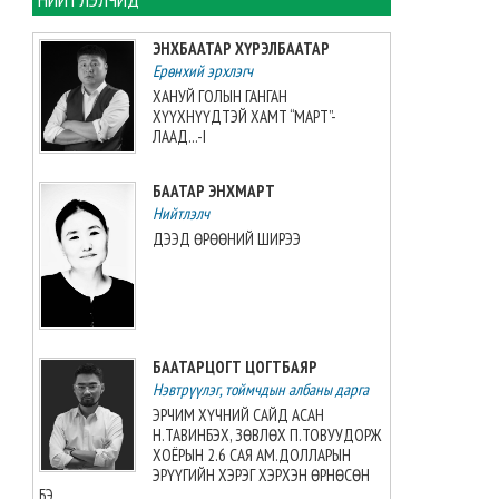
2026-08-09 13:01:13
ЭНХБААТАР ХҮРЭЛБААТАР
Ерөнхий эрхлэгч
Увс аймагт тарваган тахлын
байгалийн голомтын
ХАНУЙ ГОЛЫН ГАНГАН
тандалт, судалгааг зургаа
ХҮҮХНҮҮДТЭЙ ХАМТ “МАРТ”-
дахь жилдээ зохион
ЛААД...-I
байгуулжээ
2026-08-09 11:34:19
БААТАР ЭНХМАРТ
Нийтлэлч
“Этүгэн ирвэсүүд U14” баг
ДЭЭД ӨРӨӨНИЙ ШИРЭЭ
“AUBL JUNIOR”-оос мөнгөн
медаль авлаа
2026-08-08 21:31:41
Монголын волейболын баг
БААТАРЦОГТ ЦОГТБАЯР
3:2-оор Японы багт
Нэвтрүүлэг, тоймчдын албаны дарга
хожигдлоо
2026-08-08 21:09:03
ЭРЧИМ ХҮЧНИЙ САЙД АСАН
Н.ТАВИНБЭХ, ЗӨВЛӨХ П.ТОВУУДОРЖ
ХОЁРЫН 2.6 САЯ АМ.ДОЛЛАРЫН
Г.Хонгорзул хүндийн
ЭРҮҮГИЙН ХЭРЭГ ХЭРХЭН ӨРНӨСӨН
өргөлтийн Азийн аваргын VI
БЭ