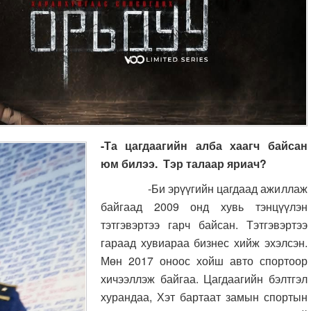
-Та цагдаагийн алба хаагч байсан
юм билээ. Тэр талаар яриач?
-Би эрүүгийн цагдаад ажиллаж
байгаад 2009 онд хувь тэнцүүлэн
тэтгэвэртээ гарч байсан. Тэтгэвэртээ
гараад хувиараа бизнес хийж эхэлсэн.
Мөн 2017 оноос хойш авто спортоор
хичээллэж байгаа. Цагдаагийн бэлтгэл
хурандаа, Хэт бартаат замын спортын