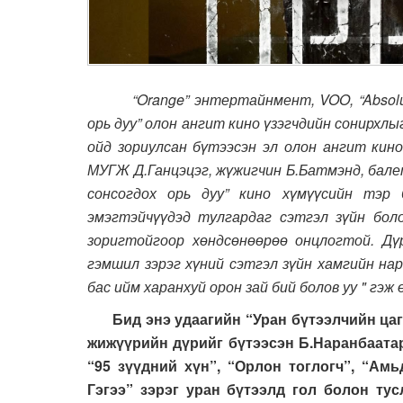
“Orange” энтертайнмент, VOO, “Absolute
орь дуу” олон ангит кино үзэгчдийн сонирхл
ойд зориулсан бүтээсэн эл олон ангит кино
МУГЖ Д.Ганцэцэг, жүжигчин Б.Батмэнд, бале
сонсогдох орь дуу” кино хүмүүсийн тэр 
эмэгтэйчүүдэд тулгардаг сэтгэл зүйн бо
зоригтойгоор хөндсөнөөрөө онцлогтой. Дү
гэмшил зэрэг хүний сэтгэл зүйн хамгийн нар
бас ийм харанхуй орон зай бий болов уу " гэж
Бид энэ удаагийн “Уран бүтээлчийн цаг”
жижүүрийн дүрийг бүтээсэн Б.Наранбаата
“95 зүүдний хүн”, “Орлон тоглогч”, “Амь
Гэгээ” зэрэг уран бүтээлд гол болон ту