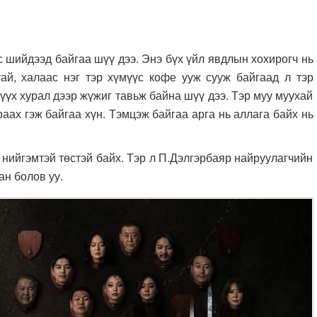
йдээд байгаа шүү дээ. Энэ бүх үйл явдлын хохирогч нь
ай, халаас нэг тэр хүмүүс кофе ууж сууж байгаад л тэр
үүх хурал дээр жүжиг тавьж байна шүү дээ. Тэр муу муухай
раах гэж байгаа хүн. Тэмцэж байгаа арга нь аллага байх нь
нийгэмтэй төстэй байх. Тэр л П.Дэлгэрбаяр найруулагчийн
н болов уу.